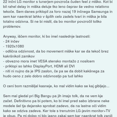
22 inčni LG monitor s tunerjem povzroča čuden feel z miško. Kot bi
bil rahel delay in miška deluje tko leno čeprav še vedno relativno
tekoče. Sem danes priklopil za foro nazaj 19 inčnega Samsunga in
sem kar naenkrat lahko v špilih celo zadels tvari in miška je bila
totalno odzivna. Si ne bi mislil, da bo monitor povzročil toliko
problemov.
Anyway, iščem monitor, ki bo imel naslednje lastnosti:
- 24 inčev
- 1920x1080
- odlična odzivnost, da bo movement miške kar se da tekoč brez
kakršnikoli zamikov
- obvezno mora imet VESA stensko montažo z nosilcem
- priklopi so lahko DisplayPort, HDMI ali DVI
- niti ni nujno da je IPS zaslon, če pa se da dobit kakšnega za
hudo ceno z zelo dobro odzivnostjo pa tud lahko
O ceni bom razmišljal kasneje, ko mal vidim kako se kaj gibljejo...
Sem mal gledal pri Big Bangu pa jih imajo tolk, da ne vem kje
začet. Definitivno pa bi potem, ko bi imel pred sabo izbrane neke
modele šel tja dejansko sprobat zadevo, da na lastne oči vidim
kako se odziva zadeva. Ker tole s trenutnim LG-jevim monitor+TV
je obup. Pa mi dolgo ni blo jasno zakaj sem kar naenkrat tolk zanič