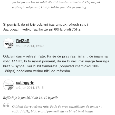
zdi točno vse kar bi rabil. Ne čist idealno sliko (pač TN) ampak
najboljša odzivnost, ki si jo lahko zamisliš za gaming.
Si pomislil, da ni kriv odzivni čas ampak refresh rate?
Jaz opazim veliko razliko že pri 60Hz proti 75Hz...
RejZoR
::
9. jun 2014, 16:49
Odzivni čas + refresh rate. Pa še če prav razmišljam, če imam na
voljo 144Hz, bi to moral pomenit, da ne bi več imel image tearinga
brez V-Synca. Ker bi bil framerate (ponavad imam okol 100-
120fps) načeloma vedno nižji od refresha.
eatinggrin
::
9. jun 2014, 17:15
RejZoR
je
9. jun 2014 ob 16:49
izjavil
:
Odzivni čas + refresh rate. Pa še če prav razmišljam, če imam na
voljo 144Hz, bi to moral pomenit, da ne bi več imel image