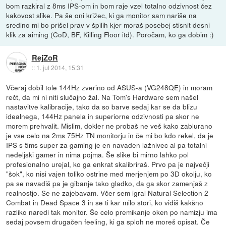
bom razkiral z 8ms IPS-om in bom raje vzel totalno odzivnost čez
kakovost slike. Pa še oni križec, ki ga monitor sam nariše na
sredino mi bo prišel prav v špilih kjer moraš posebej stisnit desni
klik za aiming (CoD, BF, Killing Floor itd). Poročam, ko ga dobim :)
RejZoR
::
1. jul 2014, 15:31
Včeraj dobil tole 144Hz zverino od ASUS-a (VG248QE) in moram
rečt, da mi ni niti slučajno žal. Na Tom's Hardware sem našel
nastavitve kalibracije, tako da so barve sedaj kar se da blizu
idealnega, 144Hz panela in superiorne odzivnosti pa skor ne
morem prehvalit. Mislim, dokler ne probaš ne veš kako zablurano
je vse celo na 2ms 75Hz TN monitorju in če mi bo kdo rekel, da je
IPS s 5ms super za gaming je en navaden lažnivec al pa totalni
nedeljski gamer in nima pojma. Še slike bi mirno lahko pol
profesionalno urejal, ko ga enkrat skalibriraš. Prvo pa je največji
"šok", ko nisi vajen toliko ostrine med merjenjem po 3D okolju, ko
pa se navadiš pa je gibanje tako gladko, da ga skor zamenjaš z
realnostjo. Se ne zajebavam. Včer sem igral Natural Selection 2
Combat in Dead Space 3 in se ti kar milo stori, ko vidiš kakšno
razliko naredi tak monitor. Še celo premikanje oken po namizju ima
sedaj povsem drugačen feeling, ki ga sploh ne moreš opisat. Če