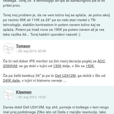
velikega. Torej 24" s tehnologijo ah-ips ali samsungovo pls bi mi
prišel prav.
Torej moj problem je, da ne vem točno kaj se splača. Je polno akcij
po recimo 90€ ali 110€ za 24" pa so neki stari model z TN
tehnologijo, slabšim kontrastom in potem nevem točno kaj se
splača. Potem pa imaš nove za 190€ pa potem nevem ali je res
taka razlika itd... Torej kakšni uporabni nasveti :)
Tomson
::
28. avg 2014, 20:48
Če bi rad dober IPS monitor za čim manj denarja poglej za
AOC
i2369VM
, se ga dobi v tujini od
130€
dalje, v Slo za
150€
.
Če pa želiš bestbuy 24" je pa to
Dell U2412M
, ga dobiš v Slo od
240€ dalje
, v tujini ni bistveno ceneje ...
Kleemen
::
29. avg 2014, 16:00
Danes dobil Dell U2412M, top shit, pomoje ni bolšega v tem rangu
imel prej podobnega 23ko isto od Della z manjšo resolucijo, tako