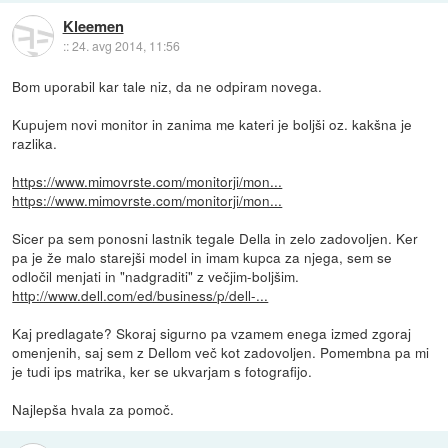
Kleemen
::
24. avg 2014, 11:56
Bom uporabil kar tale niz, da ne odpiram novega.
Kupujem novi monitor in zanima me kateri je boljši oz. kakšna je
razlika.
https://www.mimovrste.com/monitorji/mon...
https://www.mimovrste.com/monitorji/mon...
Sicer pa sem ponosni lastnik tegale Della in zelo zadovoljen. Ker
pa je že malo starejši model in imam kupca za njega, sem se
odločil menjati in "nadgraditi" z večjim-boljšim.
http://www.dell.com/ed/business/p/dell-...
Kaj predlagate? Skoraj sigurno pa vzamem enega izmed zgoraj
omenjenih, saj sem z Dellom več kot zadovoljen. Pomembna pa mi
je tudi ips matrika, ker se ukvarjam s fotografijo.
Najlepša hvala za pomoč.