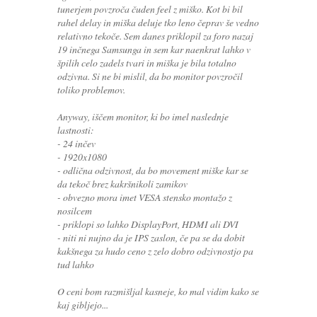
tunerjem povzroča čuden feel z miško. Kot bi bil
rahel delay in miška deluje tko leno čeprav še vedno
relativno tekoče. Sem danes priklopil za foro nazaj
19 inčnega Samsunga in sem kar naenkrat lahko v
špilih celo zadels tvari in miška je bila totalno
odzivna. Si ne bi mislil, da bo monitor povzročil
toliko problemov.
Anyway, iščem monitor, ki bo imel naslednje
lastnosti:
- 24 inčev
- 1920x1080
- odlična odzivnost, da bo movement miške kar se
da tekoč brez kakršnikoli zamikov
- obvezno mora imet VESA stensko montažo z
nosilcem
- priklopi so lahko DisplayPort, HDMI ali DVI
- niti ni nujno da je IPS zaslon, če pa se da dobit
kakšnega za hudo ceno z zelo dobro odzivnostjo pa
tud lahko
O ceni bom razmišljal kasneje, ko mal vidim kako se
kaj gibljejo...