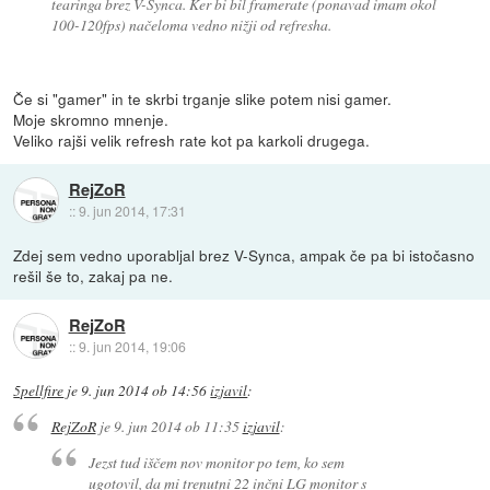
tearinga brez V-Synca. Ker bi bil framerate (ponavad imam okol
100-120fps) načeloma vedno nižji od refresha.
Če si "gamer" in te skrbi trganje slike potem nisi gamer.
Moje skromno mnenje.
Veliko rajši velik refresh rate kot pa karkoli drugega.
RejZoR
::
9. jun 2014, 17:31
Zdej sem vedno uporabljal brez V-Synca, ampak če pa bi istočasno
rešil še to, zakaj pa ne.
RejZoR
::
9. jun 2014, 19:06
5pellfire
je
9. jun 2014 ob 14:56
izjavil
:
RejZoR
je
9. jun 2014 ob 11:35
izjavil
:
Jezst tud iščem nov monitor po tem, ko sem
ugotovil, da mi trenutni 22 inčni LG monitor s