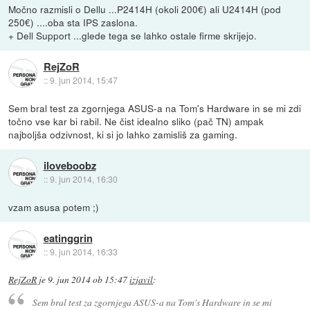
Močno razmisli o Dellu ...P2414H (okoli 200€) ali U2414H (pod
250€) ....oba sta IPS zaslona.
+ Dell Support ...glede tega se lahko ostale firme skrijejo.
RejZoR
::
9. jun 2014, 15:47
Sem bral test za zgornjega ASUS-a na Tom's Hardware in se mi zdi
točno vse kar bi rabil. Ne čist idealno sliko (pač TN) ampak
najboljša odzivnost, ki si jo lahko zamisliš za gaming.
iloveboobz
::
9. jun 2014, 16:30
vzam asusa potem ;)
eatinggrin
::
9. jun 2014, 16:33
RejZoR
je
9. jun 2014 ob 15:47
izjavil
:
Sem bral test za zgornjega ASUS-a na Tom's Hardware in se mi