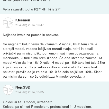
Velja razmislit tudi o
P2714H
, ki je 27".
Kleemen
::
24. avg 2014, 13:47
Najlepša hvala za pomoč in nasvete.
Se nagibam bolj h temu da vzamem M model, kljub temu da je
starejši model, vseeno ločljivost naredi svoje, hdmi in ostali
priključki pa mi niso toliko pomembni, saj imam povezanega na
macbooka, ki tudi nima hdmi izhoda. Še ena stvar me zanima.. M
model vidim da ima 16:10 ratio, H model pa 16:9 tako kot tale 23ka
ki jo imam sedaj. To je velika razlika v praksi ali? Kar sem bral
nekateri pravijo da je za delo 16:10 še celo boljši kot 16:9.. Sicer
pa mislim da sem se že odločil..za M model seveda. :)
NejcSSD
::
24. avg 2014, 15:35
Odločil si za U model, ultrasharp.
Kolebal pa si med P modelom, professional in U modelom,