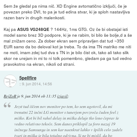
Sem že gledal pa nima nič. XD Engine avtomatično izključi, če je
povezan preko DVI, to pa je tud edina stvar, ki je sploh nastavljiva
razen barv in drugih malenkosti.
Kaj pa
? 144Hz, 1ms GTG. Oz če bi obstajal isti
ASUS VG248QE
model samo brez 3D podpore, ki je ne rabim, bi bilo še bolje,d a še
mal znižam ceno. Za dober ekran sem pripravljen dat tud ~350
EUR samo da bo deloval kot je treba. To da ima TN matriko me niti
ne moti, imam zdej tud dva s TN in je bilo čist ok, tako ali tako slik
skor ne urejam in mi to ni tolk pomembno, gledam pa ga tud vedno
pravokotno na ekran, nikoli od strani.
5pellfire
::
9. jun 2014, 14:56
RejZoR
je
9. jun 2014 ob 11:35
izjavil
:
Jezst tud iščem nov monitor po tem, ko sem ugotovil, da mi
trenutni 22 inčni LG monitor s tunerjem povzroča čuden feel z
miško. Kot bi bil rahel delay in miška deluje tko leno čeprav še
vedno relativno tekoče. Sem danes priklopil za foro nazaj 19
inčnega Samsunga in sem kar naenkrat lahko v špilih celo zadels
tvari in miška je bila totalno odzivna. Si ne bi mislil, da bo