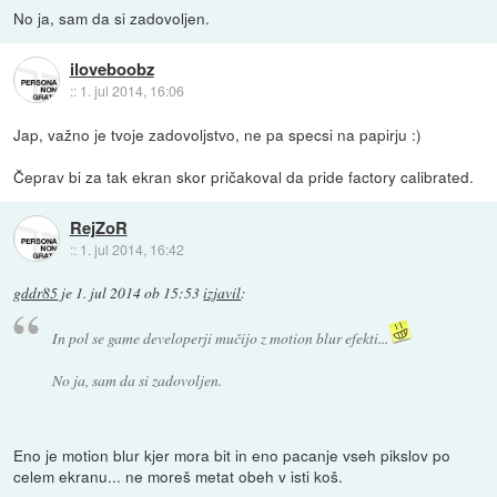
No ja, sam da si zadovoljen.
iloveboobz
::
1. jul 2014, 16:06
Jap, važno je tvoje zadovoljstvo, ne pa specsi na papirju :)
Čeprav bi za tak ekran skor pričakoval da pride factory calibrated.
RejZoR
::
1. jul 2014, 16:42
gddr85
je
1. jul 2014 ob 15:53
izjavil
:
In pol se game developerji mučijo z motion blur efekti...
No ja, sam da si zadovoljen.
Eno je motion blur kjer mora bit in eno pacanje vseh pikslov po
celem ekranu... ne moreš metat obeh v isti koš.