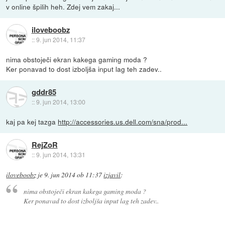
v online špilih heh. Zdej vem zakaj...
iloveboobz
::
9. jun 2014, 11:37
nima obstoječi ekran kakega gaming moda ?
Ker ponavad to dost izboljša input lag teh zadev..
gddr85
::
9. jun 2014, 13:00
kaj pa kej tazga
http://accessories.us.dell.com/sna/prod...
RejZoR
::
9. jun 2014, 13:31
iloveboobz
je
9. jun 2014 ob 11:37
izjavil
:
nima obstoječi ekran kakega gaming moda ?
Ker ponavad to dost izboljša input lag teh zadev..