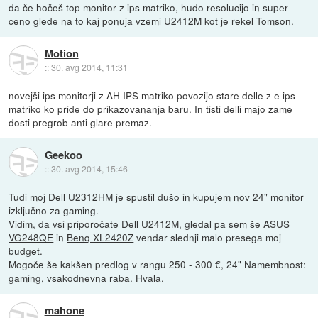
da če hočeš top monitor z ips matriko, hudo resolucijo in super
ceno glede na to kaj ponuja vzemi U2412M kot je rekel Tomson.
Motion
::
30. avg 2014, 11:31
novejši ips monitorji z AH IPS matriko povozijo stare delle z e ips
matriko ko pride do prikazovananja baru. In tisti delli majo zame
dosti pregrob anti glare premaz.
Geekoo
::
30. avg 2014, 15:46
Tudi moj Dell U2312HM je spustil dušo in kupujem nov 24" monitor
izključno za gaming.
Vidim, da vsi priporočate
Dell U2412M
, gledal pa sem še
ASUS
VG248QE
in
Benq XL2420Z
vendar slednji malo presega moj
budget.
Mogoče še kakšen predlog v rangu 250 - 300 €, 24" Namembnost:
gaming, vsakodnevna raba. Hvala.
mahone