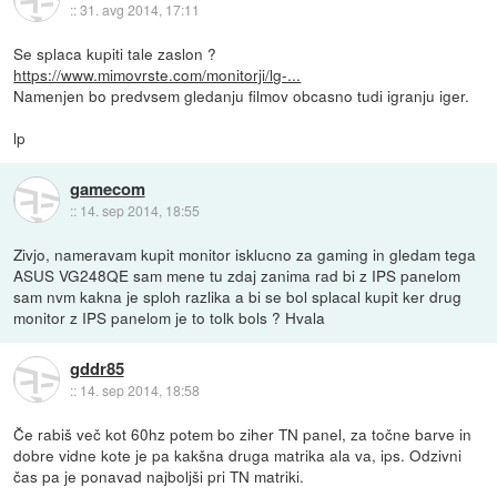
::
31. avg 2014, 17:11
Se splaca kupiti tale zaslon ?
https://www.mimovrste.com/monitorji/lg-...
Namenjen bo predvsem gledanju filmov obcasno tudi igranju iger.
lp
gamecom
::
14. sep 2014, 18:55
Zivjo, nameravam kupit monitor isklucno za gaming in gledam tega
ASUS VG248QE sam mene tu zdaj zanima rad bi z IPS panelom
sam nvm kakna je sploh razlika a bi se bol splacal kupit ker drug
monitor z IPS panelom je to tolk bols ? Hvala
gddr85
::
14. sep 2014, 18:58
Če rabiš več kot 60hz potem bo ziher TN panel, za točne barve in
dobre vidne kote je pa kakšna druga matrika ala va, ips. Odzivni
čas pa je ponavad najboljši pri TN matriki.