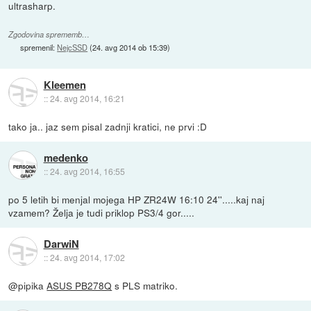
ultrasharp.
Zgodovina sprememb…
spremenil:
NejcSSD
(
24. avg 2014 ob 15:39
)
Kleemen
::
24. avg 2014, 16:21
tako ja.. jaz sem pisal zadnji kratici, ne prvi :D
medenko
::
24. avg 2014, 16:55
po 5 letih bi menjal mojega HP ZR24W 16:10 24''.....kaj naj
vzamem? Želja je tudi priklop PS3/4 gor.....
DarwiN
::
24. avg 2014, 17:02
@pipika
ASUS PB278Q
s PLS matriko.