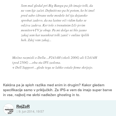
Sem mal gledal pri Big Bangu pa jih imajo tolk, da
ne vem kje začet. Definitivno pa bi potem, ko bi imel
pred sabo izbrane neke modele šel tja dejansko
sprobat zadevo, da na lastne oči vidim kako se
odziva zadeva. Ker tole s trenutnim LG-jevim
monitor+TV je obup. Pa mi dolgo ni blo jasno
zakaj sem kar naenkrat tolk zanič v online špilih
heh. Zdej vem zakaj...
Močno razmisli o Dellu ...P2414H (okoli 200€) ali U2414H
(pod 250€) ....oba sta IPS zaslona.
+ Dell Support ...glede tega se lahko ostale firme skrijejo.
Kakšna pa je sploh razlika med enim in drugim? Kakor gledam
specifikacije samo v priključkih. Za IPS-e vem da imajo super barve
in vse, najbolj me skrbi nadležen ghosting in to.
RejZoR
::
9. jun 2014, 19:57