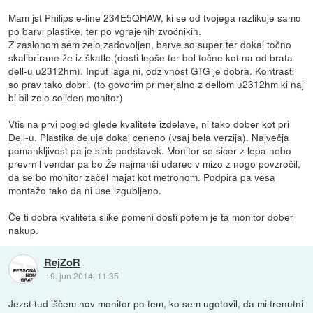
Mam jst Philips e-line 234E5QHAW, ki se od tvojega razlikuje samo
po barvi plastike, ter po vgrajenih zvočnikih.
Z zaslonom sem zelo zadovoljen, barve so super ter dokaj točno
skalibrirane že iz škatle.(dosti lepše ter bol točne kot na od brata
dell-u u2312hm). Input laga ni, odzivnost GTG je dobra. Kontrasti
so prav tako dobri. (to govorim primerjalno z dellom u2312hm ki naj
bi bil zelo soliden monitor)
Vtis na prvi pogled glede kvalitete izdelave, ni tako dober kot pri
Dell-u. Plastika deluje dokaj ceneno (vsaj bela verzija). Največja
pomankljivost pa je slab podstavek. Monitor se sicer z lepa nebo
prevrnil vendar pa bo Že najmanši udarec v mizo z nogo povzročil,
da se bo monitor začel majat kot metronom. Podpira pa vesa
montažo tako da ni use izgubljeno.
Če ti dobra kvaliteta slike pomeni dosti potem je ta monitor dober
nakup.
RejZoR
::
9. jun 2014, 11:35
Jezst tud iščem nov monitor po tem, ko sem ugotovil, da mi trenutni