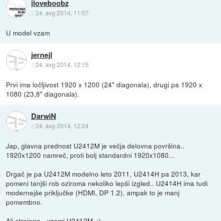
iloveboobz
::
24. avg 2014, 11:57
U model vzam
jernejl
::
24. avg 2014, 12:15
Prvi ima ločljivost 1920 x 1200 (24" diagonala), drugi pa 1920 x
1080 (23,8" diagonala).
DarwiN
::
24. avg 2014, 12:24
Jap, glavna prednost U2412M je večja delovna površina..
1920x1200 namreč, proti bolj standardni 1920x1080...
Drgač je pa U2412M modelno leto 2011, U2414H pa 2013, kar
pomeni tanjši rob oziroma nekoliko lepši izgled.. U2414H ima tudi
modernejše priključke (HDMI, DP 1.2), ampak to je manj
pomembno.
Ali strnjeno - vzemi U2412M. :)