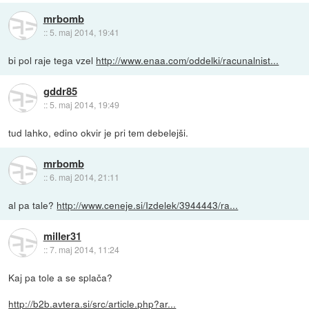
mrbomb
::
5. maj 2014, 19:41
bi pol raje tega vzel
http://www.enaa.com/oddelki/racunalnist...
gddr85
::
5. maj 2014, 19:49
tud lahko, edino okvir je pri tem debelejši.
mrbomb
::
6. maj 2014, 21:11
al pa tale?
http://www.ceneje.si/Izdelek/3944443/ra...
miller31
::
7. maj 2014, 11:24
Kaj pa tole a se splača?
http://b2b.avtera.si/src/article.php?ar...