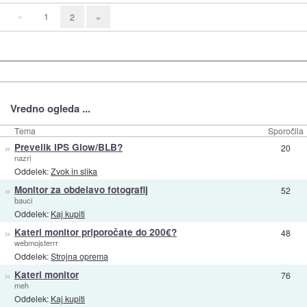
«
1
2
»
Vredno ogleda ...
Tema
Sporočila
»
Prevelik IPS Glow/BLB?
20
nazri
Oddelek:
Zvok in slika
»
Monitor za obdelavo fotografij
52
bauci
Oddelek:
Kaj kupiti
»
Kateri monitor priporočate do 200€?
48
webmojsterrr
Oddelek:
Strojna oprema
»
Kateri monitor
76
meh
Oddelek:
Kaj kupiti