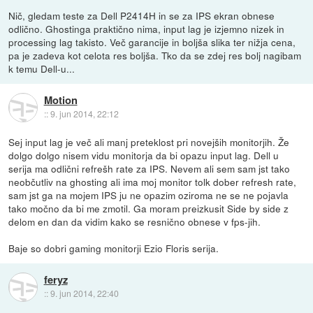
Nič, gledam teste za Dell P2414H in se za IPS ekran obnese
odlično. Ghostinga praktično nima, input lag je izjemno nizek in
processing lag takisto. Več garancije in boljša slika ter nižja cena,
pa je zadeva kot celota res boljša. Tko da se zdej res bolj nagibam
k temu Dell-u...
Motion
::
9. jun 2014, 22:12
Sej input lag je več ali manj preteklost pri novejših monitorjih. Že
dolgo dolgo nisem vidu monitorja da bi opazu input lag. Dell u
serija ma odlični refrešh rate za IPS. Nevem ali sem sam jst tako
neobčutliv na ghosting ali ima moj monitor tolk dober refresh rate,
sam jst ga na mojem IPS ju ne opazim oziroma ne se ne pojavla
tako močno da bi me zmotil. Ga moram preizkusit Side by side z
delom en dan da vidim kako se resnično obnese v fps-jih.
Baje so dobri gaming monitorji Ezio Floris serija.
feryz
::
9. jun 2014, 22:40