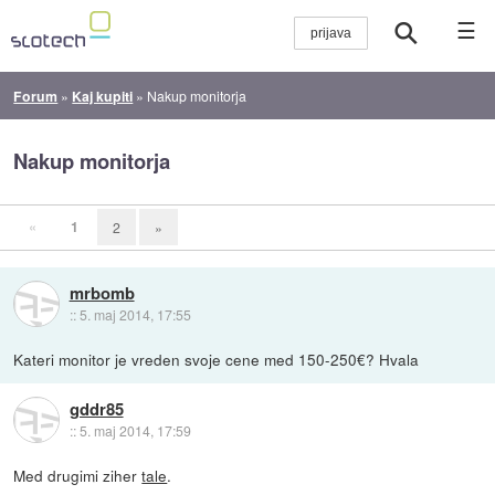
☰
Forum
»
Kaj kupiti
»
Nakup monitorja
Nakup monitorja
«
1
2
»
mrbomb
::
5. maj 2014, 17:55
Kateri monitor je vreden svoje cene med 150-250€? Hvala
gddr85
::
5. maj 2014, 17:59
Med drugimi ziher
tale
.