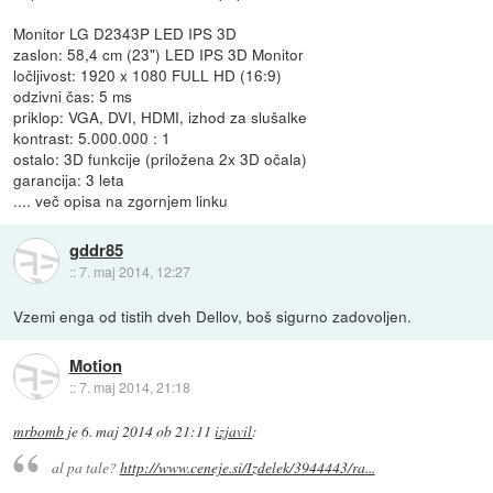
Monitor LG D2343P LED IPS 3D
zaslon: 58,4 cm (23") LED IPS 3D Monitor
ločljivost: 1920 x 1080 FULL HD (16:9)
odzivni čas: 5 ms
priklop: VGA, DVI, HDMI, izhod za slušalke
kontrast: 5.000.000 : 1
ostalo: 3D funkcije (priložena 2x 3D očala)
garancija: 3 leta
.... več opisa na zgornjem linku
gddr85
::
7. maj 2014, 12:27
Vzemi enga od tistih dveh Dellov, boš sigurno zadovoljen.
Motion
::
7. maj 2014, 21:18
mrbomb
je
6. maj 2014 ob 21:11
izjavil
:
al pa tale?
http://www.ceneje.si/Izdelek/3944443/ra...