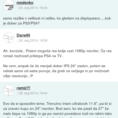
medenko
::
24. avg 2014, 18:40
samo razlike v velikost ni velike, ko gledam na displaywars.....kok
je dober za PS3/PS4?
DarwiN
::
24. avg 2014, 18:59
Ah, konzola.. Potem mogoče res bolje vzet 1080p monitor. Če res
nimaš možnosti priklopa PS4 na TV..
Ne vem, ampak če že menjaš dober IPS 24" zaslon, potem se
nekak samo od sebe ponuja, da greš na večjega in po možnosti
višjo resolucijo..:P
ramiz?!
::
28. avg 2014, 19:44
Evo da si sposodim temo. Trenutno imam ultrabook 11.6", pa bi si
za zraven kupu en 24" monitor. Bral sem, ko ste pisali da 27" že
malo šepa na 1080p in ga po resnici povedano tudi ne rabim tako