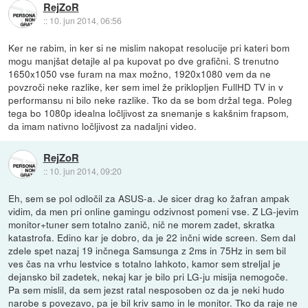
RejZoR
::
10. jun 2014, 06:56
Ker ne rabim, in ker si ne mislim nakopat resolucije pri kateri bom
mogu manjšat detajle al pa kupovat po dve grafični. S trenutno
1650x1050 vse furam na max možno, 1920x1080 vem da ne
povzroči neke razlike, ker sem imel že priklopljen FullHD TV in v
performansu ni bilo neke razlike. Tko da se bom držal tega. Poleg
tega bo 1080p idealna ločljivost za snemanje s kakšnim frapsom,
da imam nativno ločljivost za nadaljni video.
RejZoR
::
10. jun 2014, 09:20
Eh, sem se pol odločil za ASUS-a. Je sicer drag ko žafran ampak
vidim, da men pri online gamingu odzivnost pomeni vse. Z LG-jevim
monitor+tuner sem totalno zanič, nič ne morem zadet, skratka
katastrofa. Edino kar je dobro, da je 22 inčni wide screen. Sem dal
zdele spet nazaj 19 inčnega Samsunga z 2ms in 75Hz in sem bil
ves čas na vrhu lestvice s totalno lahkoto, kamor sem streljal je
dejansko bil zadetek, nekaj kar je bilo pri LG-ju misija nemogoče.
Pa sem mislil, da sem jezst ratal nesposoben oz da je neki hudo
narobe s povezavo, pa je bil kriv samo in le monitor. Tko da raje ne