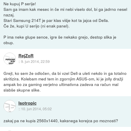
Ne kupuj P serije!
Sam ga imam kak mesec in če mi nebi viselo dol, bi ga jadrno nesel
nazaj.
Stari Samsung 214T je par klas višje kot ta jajca od Della.
Če že, kupi U serijo (ni enak panel).
P ima neke glupe sence, igre še nekako grejo, destop slika je
obup.
RejZoR
::
9. jun 2014, 22:59
Grejt, ko sem že odločen, da bi vzel Dell-a uleti nekdo in ga totalno
skritizira. Kolebam med tem in zgornjim ASUS-om, ki je jolly dražji
ampak bo za gaming verjetno ultimativna zadeva na račun mal
slabše skupne slike.
Isotropic
::
10. jun 2014, 05:02
zakaj pa ne kupis 2560x1440, kaksnega korejca po moznosti?