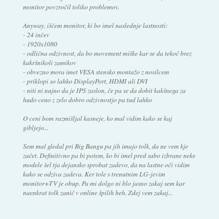
monitor povzročil toliko problemov.
Anyway, iščem monitor, ki bo imel naslednje lastnosti:
- 24 inčev
- 1920x1080
- odlična odzivnost, da bo movement miške kar se da tekoč brez
kakršnikoli zamikov
- obvezno mora imet VESA stensko montažo z nosilcem
- priklopi so lahko DisplayPort, HDMI ali DVI
- niti ni nujno da je IPS zaslon, če pa se da dobit kakšnega za
hudo ceno z zelo dobro odzivnostjo pa tud lahko
O ceni bom razmišljal kasneje, ko mal vidim kako se kaj
gibljejo...
Sem mal gledal pri Big Bangu pa jih imajo tolk, da ne vem kje
začet. Definitivno pa bi potem, ko bi imel pred sabo izbrane neke
modele šel tja dejansko sprobat zadevo, da na lastne oči vidim
kako se odziva zadeva. Ker tole s trenutnim LG-jevim
monitor+TV je obup. Pa mi dolgo ni blo jasno zakaj sem kar
naenkrat tolk zanič v online špilih heh. Zdej vem zakaj...