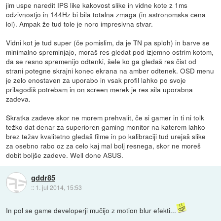
jim uspe naredit IPS like kakovost slike in vidne kote z 1ms
odzivnostjo in 144Hz bi bila totalna zmaga (in astronomska cena
lol). Ampak že tud tole je noro impresivna stvar.
Vidni kot je tud super (če pomislim, da je TN pa sploh) in barve se
minimalno spreminjajo, moraš res gledat pod izjemno ostrim kotom,
da se resno spremenijo odtenki, šele ko ga gledaš res čist od
strani potegne skrajni konec ekrana na amber odtenek. OSD menu
je zelo enostaven za uporabo in vsak profil lahko po svoje
prilagodiš potrebam in on screen merek je res sila uporabna
zadeva.
Skratka zadeve skor ne morem prehvalit, če si gamer in ti ni tolk
težko dat denar za superioren gaming monitor na katerem lahko
brez težav kvalitetno gledaš filme in po kalibraciji tud urejaš slike
za osebno rabo oz za celo kaj mal bolj resnega, skor ne moreš
dobit boljše zadeve. Well done ASUS.
gddr85
::
1. jul 2014, 15:53
In pol se game developerji mučijo z motion blur efekti...