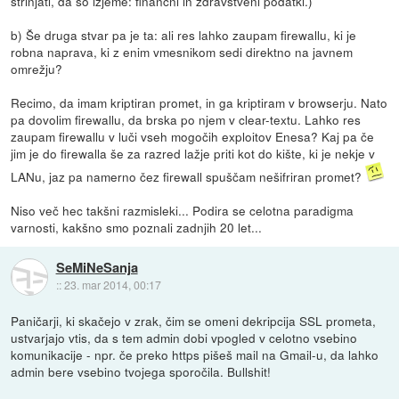
strinjati, da so izjeme: finančni in zdravstveni podatki.)
b) Še druga stvar pa je ta: ali res lahko zaupam firewallu, ki je
robna naprava, ki z enim vmesnikom sedi direktno na javnem
omrežju?
Recimo, da imam kriptiran promet, in ga kriptiram v browserju. Nato
pa dovolim firewallu, da brska po njem v clear-textu. Lahko res
zaupam firewallu v luči vseh mogočih exploitov Enesa? Kaj pa če
jim je do firewalla še za razred lažje priti kot do kište, ki je nekje v
LANu, jaz pa namerno čez firewall spuščam nešifriran promet?
Niso več hec takšni razmisleki... Podira se celotna paradigma
varnosti, kakšno smo poznali zadnjih 20 let...
SeMiNeSanja
::
23. mar 2014, 00:17
Paničarji, ki skačejo v zrak, čim se omeni dekripcija SSL prometa,
ustvarjajo vtis, da s tem admin dobi vpogled v celotno vsebino
komunikacije - npr. če preko https pišeš mail na Gmail-u, da lahko
admin bere vsebino tvojega sporočila. Bullshit!