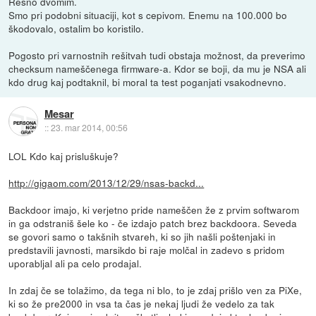
Resno dvomim.
Smo pri podobni situaciji, kot s cepivom. Enemu na 100.000 bo
škodovalo, ostalim bo koristilo.
Pogosto pri varnostnih rešitvah tudi obstaja možnost, da preverimo
checksum nameščenega firmware-a. Kdor se boji, da mu je NSA ali
kdo drug kaj podtaknil, bi moral ta test poganjati vsakodnevno.
Mesar
::
23. mar 2014, 00:56
LOL Kdo kaj prisluškuje?
http://gigaom.com/2013/12/29/nsas-backd...
Backdoor imajo, ki verjetno pride nameščen že z prvim softwarom
in ga odstraniš šele ko - če izdajo patch brez backdoora. Seveda
se govori samo o takšnih stvareh, ki so jih našli poštenjaki in
predstavili javnosti, marsikdo bi raje molčal in zadevo s pridom
uporabljal ali pa celo prodajal.
In zdaj če se tolažimo, da tega ni blo, to je zdaj prišlo ven za PiXe,
ki so že pre2000 in vsa ta čas je nekaj ljudi že vedelo za tak