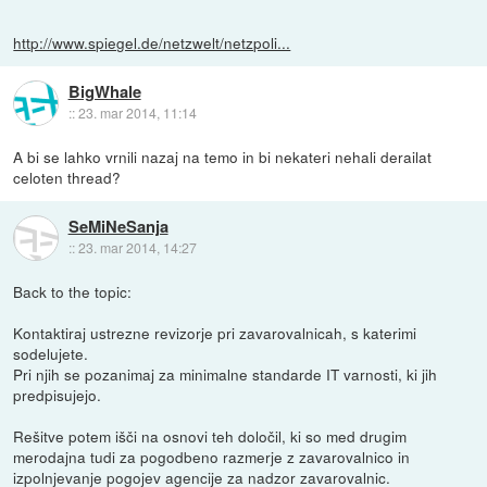
http://www.spiegel.de/netzwelt/netzpoli...
BigWhale
::
23. mar 2014, 11:14
A bi se lahko vrnili nazaj na temo in bi nekateri nehali derailat
celoten thread?
SeMiNeSanja
::
23. mar 2014, 14:27
Back to the topic:
Kontaktiraj ustrezne revizorje pri zavarovalnicah, s katerimi
sodelujete.
Pri njih se pozanimaj za minimalne standarde IT varnosti, ki jih
predpisujejo.
Rešitve potem išči na osnovi teh določil, ki so med drugim
merodajna tudi za pogodbeno razmerje z zavarovalnico in
izpolnjevanje pogojev agencije za nadzor zavarovalnic.