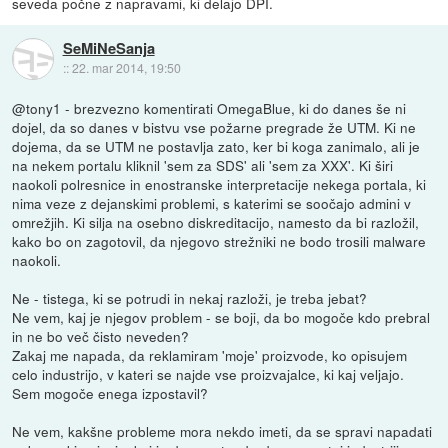
seveda počne z napravami, ki delajo DPI.
SeMiNeSanja
::
22. mar 2014, 19:50
@tony1 - brezvezno komentirati OmegaBlue, ki do danes še ni
dojel, da so danes v bistvu vse požarne pregrade že UTM. Ki ne
dojema, da se UTM ne postavlja zato, ker bi koga zanimalo, ali je
na nekem portalu kliknil 'sem za SDS' ali 'sem za XXX'. Ki širi
naokoli polresnice in enostranske interpretacije nekega portala, ki
nima veze z dejanskimi problemi, s katerimi se soočajo admini v
omrežjih. Ki silja na osebno diskreditacijo, namesto da bi razložil,
kako bo on zagotovil, da njegovo strežniki ne bodo trosili malware
naokoli.
Ne - tistega, ki se potrudi in nekaj razloži, je treba jebat?
Ne vem, kaj je njegov problem - se boji, da bo mogoče kdo prebral
in ne bo več čisto neveden?
Zakaj me napada, da reklamiram 'moje' proizvode, ko opisujem
celo industrijo, v kateri se najde vse proizvajalce, ki kaj veljajo.
Sem mogoče enega izpostavil?
Ne vem, kakšne probleme mora nekdo imeti, da se spravi napadati