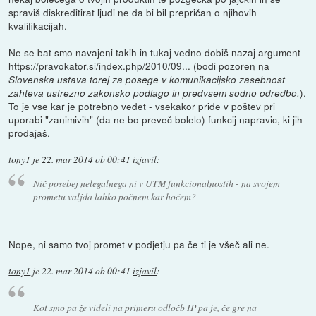
spraviš diskreditirat ljudi ne da bi bil prepričan o njihovih
kvalifikacijah.
Ne se bat smo navajeni takih in tukaj vedno dobiš nazaj argument
https://pravokator.si/index.php/2010/09...
(bodi pozoren na
Slovenska ustava torej za posege v komunikacijsko zasebnost
).
zahteva ustrezno zakonsko podlago in predvsem sodno odredbo.
To je vse kar je potrebno vedet - vsekakor pride v poštev pri
uporabi "zanimivih" (da ne bo preveč bolelo) funkcij napravic, ki jih
prodajaš.
tony1
je
22. mar 2014 ob 00:41
izjavil
:
Nič posebej nelegalnega ni v UTM funkcionalnostih - na svojem
prometu valjda lahko počnem kar hočem?
Nope, ni samo tvoj promet v podjetju pa če ti je všeč ali ne.
tony1
je
22. mar 2014 ob 00:41
izjavil
:
Kot smo pa že videli na primeru odločb IP pa je, če gre na