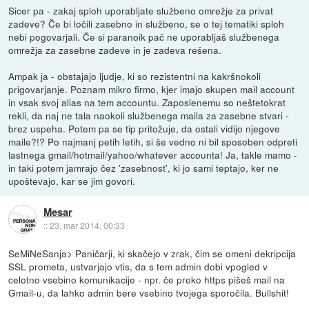
Sicer pa - zakaj sploh uporabljate službeno omrežje za privat
zadeve? Če bi ločili zasebno in službeno, se o tej tematiki sploh
nebi pogovarjali. Če si paranoik pač ne uporabljaš službenega
omrežja za zasebne zadeve in je zadeva rešena.
Ampak ja - obstajajo ljudje, ki so rezistentni na kakršnokoli
prigovarjanje. Poznam mikro firmo, kjer imajo skupen mail account
in vsak svoj alias na tem accountu. Zaposlenemu so neštetokrat
rekli, da naj ne tala naokoli službenega maila za zasebne stvari -
brez uspeha. Potem pa se tip pritožuje, da ostali vidijo njegove
maile?!? Po najmanj petih letih, si še vedno ni bil sposoben odpreti
lastnega gmail/hotmail/yahoo/whatever accounta! Ja, takle mamo -
in taki potem jamrajo čez 'zasebnost', ki jo sami teptajo, ker ne
upoštevajo, kar se jim govori.
Mesar
::
23. mar 2014, 00:33
SeMiNeSanja> Paničarji, ki skačejo v zrak, čim se omeni dekripcija
SSL prometa, ustvarjajo vtis, da s tem admin dobi vpogled v
celotno vsebino komunikacije - npr. če preko https pišeš mail na
Gmail-u, da lahko admin bere vsebino tvojega sporočila. Bullshit!