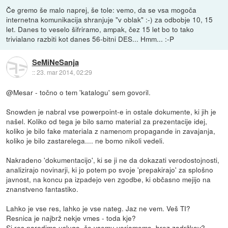
Če gremo še malo naprej, še tole: vemo, da se vsa mogoča
internetna komunikacija shranjuje "v oblak" :-) za odbobje 10, 15
let. Danes to veselo šifriramo, ampak, čez 15 let bo to tako
trivialano razbiti kot danes 56-bitni DES... Hmm... :-P
SeMiNeSanja
::
23. mar 2014, 02:29
@Mesar - točno o tem 'katalogu' sem govoril.
Snowden je nabral vse powerpoint-e in ostale dokumente, ki jih je
našel. Koliko od tega je bilo samo material za prezentacije idej,
koliko je bilo fake materiala z namenom propagande in zavajanja,
koliko je bilo zastarelega.... ne bomo nikoli vedeli.
Nakradeno 'dokumentacijo', ki se ji ne da dokazati verodostojnosti,
analizirajo novinarji, ki jo potem po svoje 'prepakirajo' za splošno
javnost, na koncu pa izpadejo ven zgodbe, ki občasno mejijo na
znanstveno fantastiko.
Lahko je vse res, lahko je vse nateg. Jaz ne vem. Veš TI?
Resnica je najbrž nekje vmes - toda kje?
Si res naredimo uslugo, če vsemu verjamemo, brez zadržkov?