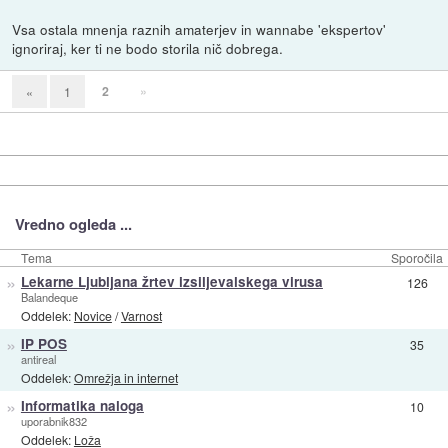
Vsa ostala mnenja raznih amaterjev in wannabe 'ekspertov'
ignoriraj, ker ti ne bodo storila nič dobrega.
2
»
«
1
Vredno ogleda ...
Tema
Sporočila
»
Lekarne Ljubljana žrtev izsiljevalskega virusa
126
Balandeque
Oddelek:
Novice
/
Varnost
»
IP POS
35
antireal
Oddelek:
Omrežja in internet
»
Informatika naloga
10
uporabnik832
Oddelek:
Loža