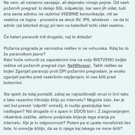
Ne vem, ali namerno zavajajo, ali dejansko nimajo pojma. Od vseh
požarnih pregrad, ki delajo SSL inšpekcijo, kar sem jih videl, tudi
ena sama adminu ne razkriva VSEBINE komunikacije, niti se
vsebina ne logira - procesira se skozi AV, IPS, whatever - ne da bi
admin (ali kdorkoli drug) pri tem na katerikoli točki videl vsebino.
Če kateri paranoik trdi drugače, naj to dokaže!
Požarna pregrada je varnostna rešitev in ne vohunska. Kdaj bo to
že paranoikom jasno?
Kdor hoče vohuniti za zaposlenimi ima na voljo BISTVENO boljše
rešitve od požarnih pregrad (npr.
NetWitness
). Takih rešitev se
bojte! Zganjati paranojo proti DPI požarnim pregradam, je enako
zganjati paniko pred vsakršnim cepljenjem, ki nas ščiti pred
boleznimi.
Ste sploh že kdaj pomislili, zakaj se najrazličnejši virusi in črvi tako
s tako razantno hitrostjo širijo po internetu? Mogoče zato, ker je
več kot preveč 'odprtih' omrežij, ki nudijo gostoljubje tem
nadlogam? Nič drugače ni s spam in DDOS bot-i. Z zagovarjanjem
nikakršne zaščite, aktivno podpirate širjenje tega sranja po
internetu. Kje je tu odgovornost? Potem pa si upate moralizirati čez
tiste, ki omrežje ščitijo, da se iz njega kaj takega ne more širiti?