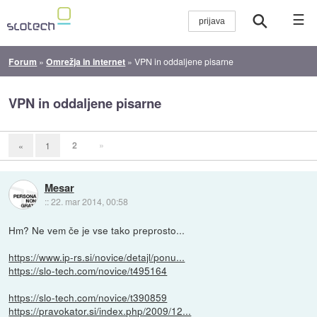
☰
Forum
»
Omrežja in internet
»
VPN in oddaljene pisarne
VPN in oddaljene pisarne
2
»
«
1
Mesar
::
22. mar 2014, 00:58
Hm? Ne vem če je vse tako preprosto...
https://www.ip-rs.si/novice/detajl/ponu...
https://slo-tech.com/novice/t495164
https://slo-tech.com/novice/t390859
https://pravokator.si/index.php/2009/12...