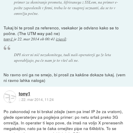
primer za skeniranje prometa, šifriranega z SSLom, na primer e-
pošte zaposlenih v firmi, treba le-te vnaprej seznanti, da se to v
omrežju počne.
Tukaj bi te prosil za referenco, vsekakor je odvisno kako se to
počne. (The UTM way pač ne)
tony1
je
22. mar 2014 ob 00:41
izjavil
:
DPI sicer ni nič nezakonitega, tudi naši operaterji ga že leta
uporabljajo, pa če nam je to všeč ali ne.
No ravno oni ga ne smejo, bi prosil za kakšne dokaze tukaj. (vem
ni ravno lahka naloga)
tony1
::
22. mar 2014, 11:24
Po zakonodaji ne bi brskal zdajle (sem pa imel IP že za vratom),
glede operaterjev pa poglejva primer: po netu srfaš preko 3G
omrežja. In operater ti lepo pove, da imaš na voljo X prenesenih
megabajtov, nato pa te čaka omejitev pipe na 64kbit/s. To se