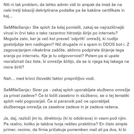
Niti ni tak problem, da lahko admin vidi to ampak da imaš še na
neki tretji lokaciji dekriptirane podatke pa še kakšne certifikate in
kaj...
SeMiNeSanja> Ste sploh že kdaj pomislili, zakaj se najrazličnejši
virusi in črvi tako s tako razantno hitrostjo širijo po internetu?
Mogoče zato, ker je več kot preveč 'odprtih' omrežij, ki nudijo
gostoljubje tem nadlogam? Nič drugače ni s spam in DDOS bot-i. Z
zagovarjanjem nikakršne zaščite, aktivno podpirate širjenje tega
sranja po internetu. Kje je tu odgovornost? Potem pa si upate
moralizirati čez tiste, ki omrežje ščitijo, da se iz njega kaj takega ne
more širiti?
Nah... med krivci človeški faktor prepričljivo vodi.
SeMiNeSanja> Sicer pa - zakaj sploh uporabljate službeno omrežje
za privat zadeve? Če bi ločili zasebno in službeno, se o tej tematiki
sploh nebi pogovarjali. Če si paranoik pač ne uporabljaš
službenega omrežja za zasebne zadeve in je zadeva rešena.
Ja, daj, razloži jim to, direktorju (ki to odobrava) in vsem pod njim.
Pa realno, koliko je takšna tvoja rešitev praktična? En čisto simple
primer, recimo, da firma pričakuje pomemben mail ali pa dva, ki bi