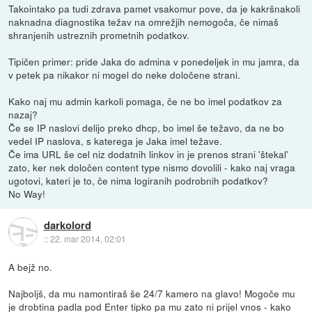
Takointako pa tudi zdrava pamet vsakomur pove, da je kakršnakoli
naknadna diagnostika težav na omrežjih nemogoča, če nimaš
shranjenih ustreznih prometnih podatkov.
Tipičen primer: pride Jaka do admina v ponedeljek in mu jamra, da
v petek pa nikakor ni mogel do neke določene strani.
Kako naj mu admin karkoli pomaga, če ne bo imel podatkov za
nazaj?
Če se IP naslovi delijo preko dhcp, bo imel še težavo, da ne bo
vedel IP naslova, s katerega je Jaka imel težave.
Če ima URL še cel niz dodatnih linkov in je prenos strani 'štekal'
zato, ker nek določen content type nismo dovolili - kako naj vraga
ugotovi, kateri je to, če nima logiranih podrobnih podatkov?
No Way!
darkolord
::
22. mar 2014, 02:01
A bejž no.
Najboljš, da mu namontiraš še 24/7 kamero na glavo! Mogoče mu
je drobtina padla pod Enter tipko pa mu zato ni prijel vnos - kako