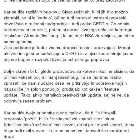
Kar se tiče različnih bug-ov v Cisco rešitvah, ki bi jih bilo možno
zlorabiti, se ni le 'vedelo', bili so tudi narejeni ustrezni popravki,
obveščalo o nujnosti nadgradnje - tudi preko CERT-a. Če admin
popravkov ni namestil, potem ni opravil svojega dela, za katerega
je plačan! Ali so to 'tisti' bug-i, ki naj bi jih NSA zlorabljala, pa lahko
samo ugibamo.
Zelo podobno je tudi z vsemu drugimi resnimi proizvajalci. Mnogi
aktivno in zgledno sodelujejo s CERT-i in z njimi koordinirajo javno
objavo bugov z razpoložljivostjo ustreznega popravka.
Bolj v skrbeh bi bil glede proizvodov, za katere nikoli ne slišimo, da
bi imeli kakšen bolj ali manj resen bug. Tu se moramo resno
vprašati, če nam slučajno česa ne prikrivajo in popravke hujših
napak (če jih sploh ponudijo) prodajajo kot kakšen 'feature
update'. Tako lahko marsikdo preskoči tak update, saj ne ve, da
odpravlja resen problem.
Kar se tiče tvoje pripombe glede mailov - če bi jih firewall-i
preprosto 'požrli', bi jih že zdavnaj vsi zmetali skozi okna.
Kdor ima tako 'razštelan' mail server, da bi ga firewall zavrnil, temu
bi ga tudi mail server - in to ne samo tvoj, temveč še marsikateri
drugi.