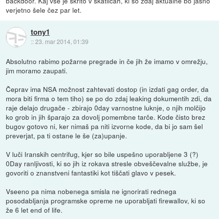
backdoor. Kaj vse je skrito v škatlicah, ki so zdaj aktualne bo jasno
verjetno šele čez par let.
tony1
::
23. mar 2014, 01:39
Absolutno rabimo požarne pregrade in če jih že imamo v omrežju,
jim moramo zaupati.
Čeprav ima NSA možnost zahtevati dostop (in izdati gag order, da
mora biti firma o tem tiho) se po do zdaj leaking dokumentih zdi, da
raje delajo drugače - zbirajo 0day varnostne luknje, o njih molčijo
ko grob in jih šparajo za dovolj pomembne tarče. Kode čisto brez
bugov gotovo ni, ker nimaš pa niti izvorne kode, da bi jo sam šel
preverjat, pa ti ostane le še (za)upanje.
V luči Iranskih centrifug, kjer so bile uspešno uporabljene 3 (?)
0Day ranljivosti, ki so jih iz rokava stresle obveščevalne službe, je
govoriti o znanstveni fantastiki kot tiščati glavo v pesek.
Vseeno pa nima nobenega smisla ne ignorirati rednega
posodabljanja programske opreme ne uporabljati firewallov, ki so
že 6 let end of life.