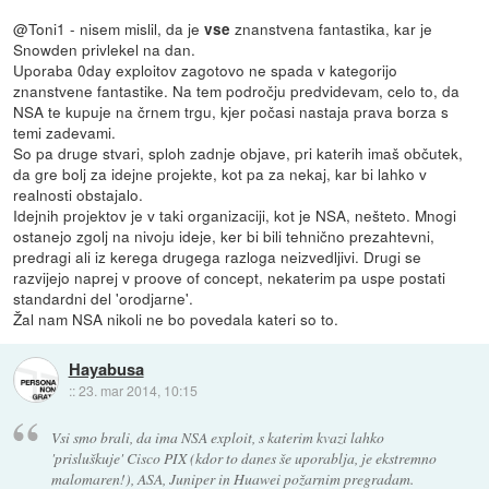
@Toni1 - nisem mislil, da je
znanstvena fantastika, kar je
vse
Snowden privlekel na dan.
Uporaba 0day exploitov zagotovo ne spada v kategorijo
znanstvene fantastike. Na tem področju predvidevam, celo to, da
NSA te kupuje na črnem trgu, kjer počasi nastaja prava borza s
temi zadevami.
So pa druge stvari, sploh zadnje objave, pri katerih imaš občutek,
da gre bolj za idejne projekte, kot pa za nekaj, kar bi lahko v
realnosti obstajalo.
Idejnih projektov je v taki organizaciji, kot je NSA, nešteto. Mnogi
ostanejo zgolj na nivoju ideje, ker bi bili tehnično prezahtevni,
predragi ali iz kerega drugega razloga neizvedljivi. Drugi se
razvijejo naprej v proove of concept, nekaterim pa uspe postati
standardni del 'orodjarne'.
Žal nam NSA nikoli ne bo povedala kateri so to.
Hayabusa
::
23. mar 2014, 10:15
Vsi smo brali, da ima NSA exploit, s katerim kvazi lahko
'prisluškuje' Cisco PIX (kdor to danes še uporablja, je ekstremno
malomaren!), ASA, Juniper in Huawei požarnim pregradam.