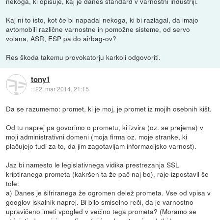
nekoga, ki opisuje, kaj je danes standard v varnostni industriji.
Kaj ni to isto, kot če bi napadal nekoga, ki bi razlagal, da imajo
avtomobili različne varnostne in pomožne sisteme, od servo
volana, ASR, ESP pa do airbag-ov?
Res škoda takemu provokatorju karkoli odgovoriti.
tony1
::
22. mar 2014, 21:15
Da se razumemo: promet, ki je moj, je promet iz mojih osebnih kišt.
Od tu naprej pa govorimo o prometu, ki izvira (oz. se prejema) v
moji administrativni domeni (moja firma oz. moje stranke, ki
plačujejo tudi za to, da jim zagotavljam informacijsko varnost).
Jaz bi namesto le legislativnega vidika prestrezanja SSL
kriptiranega prometa (kakršen ta že pač naj bo), raje izpostavil še
tole:
a) Danes je šifriranega že ogromen delež prometa. Vse od vpisa v
googlov iskalnik naprej. Bi bilo smiselno reči, da je varnostno
upravičeno imeti vpogled v večino tega prometa? (Moramo se