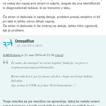
mi nekaj dni nazaj ene strani ni odprlo, ampak da zna identificirati
in diagnosticirati težave, ki so trenutno v teku.
Če stran ni delovala in sedaj deluje, problem precej verjetno ni bil
pri tebi in lahko mirno dihaš naprej.
Če stran ni delovala in še zmeraj ne deluje, lahko hitro ugotoviš,
kje je problem.
OmegaBlue
::
22. mar 2014, 09:01
SeMiNeSanja
je
21. mar 2014 ob 23:36
izjavil
:
Že samo, da omenjaš 'ne ravno legalne' funkcije, vse pove o
tvojem poznavanju problematike.
Ravno taki kot ti, pa čez mesec ali dva v bajto navlečejo kakšen
PaloAlto.
Aja, ta kao ni UTM, ta je kao 'Next Generation'...?
Tvoja retorika se pa resnično ne spreminja, takoj ko nekdo omeni
nekaj bolečega o tvojih produktih te požgečka po jajčkih in se