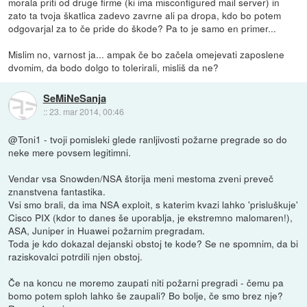
morala priti od druge firme (ki ima misconfigured mail server) in
zato ta tvoja škatlica zadevo zavrne ali pa dropa, kdo bo potem
odgovarjal za to če pride do škode? Pa to je samo en primer...
Mislim no, varnost ja... ampak če bo začela omejevati zaposlene
dvomim, da bodo dolgo to tolerirali, misliš da ne?
SeMiNeSanja
::
23. mar 2014, 00:46
@Toni1 - tvoji pomisleki glede ranljivosti požarne pregrade so do
neke mere povsem legitimni.
Vendar vsa Snowden/NSA štorija meni mestoma zveni preveč
znanstvena fantastika.
Vsi smo brali, da ima NSA exploit, s katerim kvazi lahko 'prisluškuje'
Cisco PIX (kdor to danes še uporablja, je ekstremno malomaren!),
ASA, Juniper in Huawei požarnim pregradam.
Toda je kdo dokazal dejanski obstoj te kode? Se ne spomnim, da bi
raziskovalci potrdili njen obstoj.
Če na koncu ne moremo zaupati niti požarni pregradi - čemu pa
bomo potem sploh lahko še zaupali? Bo bolje, če smo brez nje?