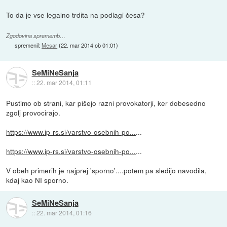
To da je vse legalno trdita na podlagi česa?
Zgodovina sprememb…
spremenil:
Mesar
(
22. mar 2014 ob 01:01
)
SeMiNeSanja
::
22. mar 2014, 01:11
Pustimo ob strani, kar pišejo razni provokatorji, ker dobesedno
zgolj provocirajo.
https://www.ip-rs.si/varstvo-osebnih-po...
...
https://www.ip-rs.si/varstvo-osebnih-po...
...
V obeh primerih je najprej 'sporno'....potem pa sledijo navodila,
kdaj kao NI sporno.
SeMiNeSanja
::
22. mar 2014, 01:16