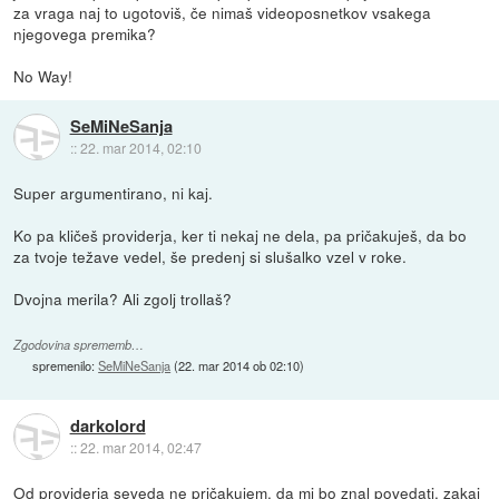
za vraga naj to ugotoviš, če nimaš videoposnetkov vsakega
njegovega premika?
No Way!
SeMiNeSanja
::
22. mar 2014, 02:10
Super argumentirano, ni kaj.
Ko pa kličeš providerja, ker ti nekaj ne dela, pa pričakuješ, da bo
za tvoje težave vedel, še predenj si slušalko vzel v roke.
Dvojna merila? Ali zgolj trollaš?
Zgodovina sprememb…
spremenilo:
SeMiNeSanja
(
22. mar 2014 ob 02:10
)
darkolord
::
22. mar 2014, 02:47
Od providerja seveda ne pričakujem, da mi bo znal povedati, zakaj