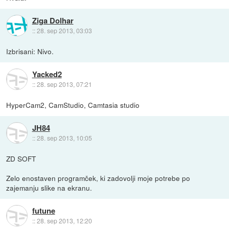
Ziga Dolhar
::
28. sep 2013, 03:03
Izbrisani: Nivo.
Yacked2
::
28. sep 2013, 07:21
HyperCam2, CamStudio, Camtasia studio
JH84
::
28. sep 2013, 10:05
ZD SOFT
Zelo enostaven programček, ki zadovolji moje potrebe po
zajemanju slike na ekranu.
futune
::
28. sep 2013, 12:20