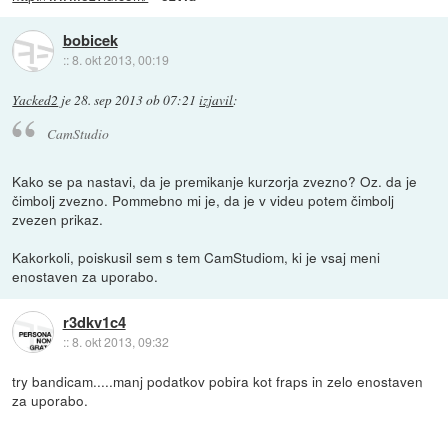
bobicek
::
8. okt 2013, 00:19
Yacked2
je
28. sep 2013 ob 07:21
izjavil
:
CamStudio
Kako se pa nastavi, da je premikanje kurzorja zvezno? Oz. da je
čimbolj zvezno. Pommebno mi je, da je v videu potem čimbolj
zvezen prikaz.
Kakorkoli, poiskusil sem s tem CamStudiom, ki je vsaj meni
enostaven za uporabo.
r3dkv1c4
::
8. okt 2013, 09:32
try bandicam.....manj podatkov pobira kot fraps in zelo enostaven
za uporabo.