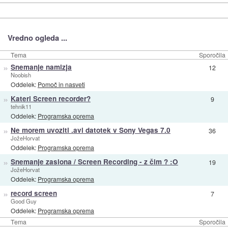
Vredno ogleda ...
Tema
Sporočila
»
Snemanje namizja
12
Noobish
Oddelek:
Pomoč in nasveti
»
Kateri Screen recorder?
9
tehnik11
Oddelek:
Programska oprema
»
Ne morem uvoziti .avi datotek v Sony Vegas 7.0
36
JožeHorvat
Oddelek:
Programska oprema
»
Snemanje zaslona / Screen Recording - z čim ? :O
19
JožeHorvat
Oddelek:
Programska oprema
»
record screen
7
Good Guy
Oddelek:
Programska oprema
Tema
Sporočila