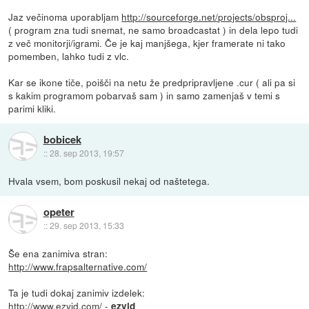
Jaz večinoma uporabljam
http://sourceforge.net/projects/obsproj...
( program zna tudi snemat, ne samo broadcastat ) in dela lepo tudi
z več monitorji/igrami. Če je kaj manjšega, kjer framerate ni tako
pomemben, lahko tudi z vlc.
Kar se ikone tiče, poišči na netu že predpripravljene .cur ( ali pa si
s kakim programom pobarvaš sam ) in samo zamenjaš v temi s
parimi kliki.
bobicek
::
28. sep 2013, 19:57
Hvala vsem, bom poskusil nekaj od naštetega.
opeter
::
29. sep 2013, 15:33
Še ena zanimiva stran:
http://www.frapsalternative.com/
Ta je tudi dokaj zanimiv izdelek:
http://www.ezvid.com/
-
ezvid