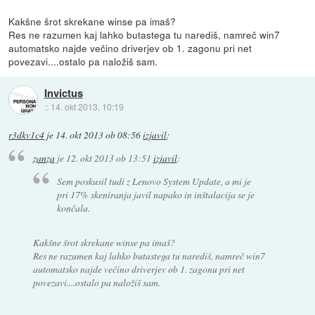
Kakšne šrot skrekane winse pa imaš?
Res ne razumen kaj lahko butastega tu narediš, namreč win7
automatsko najde večino driverjev ob 1. zagonu pri net
povezavi....ostalo pa naložiš sam.
Invictus
::
14. okt 2013, 10:19
r3dkv1c4
je
14. okt 2013 ob 08:56
izjavil
:
zanza
je
12. okt 2013 ob 13:51
izjavil
:
Sem poskusil tudi z Lenovo System Update, a mi je
pri 17% skeniranja javil napako in inštalacija se je
končala.
Kakšne šrot skrekane winse pa imaš?
Res ne razumen kaj lahko butastega tu narediš, namreč win7
automatsko najde večino driverjev ob 1. zagonu pri net
povezavi....ostalo pa naložiš sam.