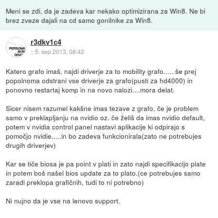
Meni se zdi, da je zadeva kar nekako optimizirana za Win8. Ne bi
brez zveze dajali na cd samo gonilnike za Win8.
r3dkv1c4
::
5. sep 2013, 08:42
Katero grafo imaš, najdi driverje za to mobility grafo......še prej
popolnoma odstrani vse driverje za grafo(pusti za hd4000) in
ponovno restartaj komp in na novo nalozi....mora delat.
Sicer nisem razumel kakšne imas tezave z grafo, če je problem
samo v preklapljanju na nvidio oz. če želiš da imas nvidio default,
potem v nvidia control panel nastavi aplikacije ki odpirajo s
pomočjo nvidie.....in bo zadeva funkcionirala(zato ne potrebujes
drugih driverjev)
Kar se tiče biosa je pa point v plati in zato najdi specifikacijo plate
in potem boš našel bios update za to plato.(ce potrebujes samo
zaradi preklopa grafičnih, tudi to ni potrebno)
Ni nujno da je vse na lenovo support.