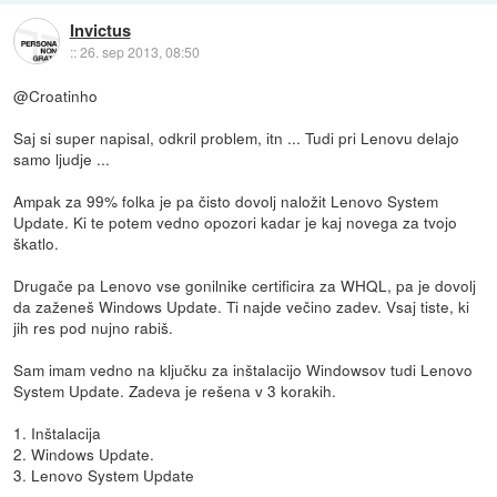
Invictus
::
26. sep 2013, 08:50
@Croatinho
Saj si super napisal, odkril problem, itn ... Tudi pri Lenovu delajo
samo ljudje ...
Ampak za 99% folka je pa čisto dovolj naložit Lenovo System
Update. Ki te potem vedno opozori kadar je kaj novega za tvojo
škatlo.
Drugače pa Lenovo vse gonilnike certificira za WHQL, pa je dovolj
da zaženeš Windows Update. Ti najde večino zadev. Vsaj tiste, ki
jih res pod nujno rabiš.
Sam imam vedno na ključku za inštalacijo Windowsov tudi Lenovo
System Update. Zadeva je rešena v 3 korakih.
1. Inštalacija
2. Windows Update.
3. Lenovo System Update