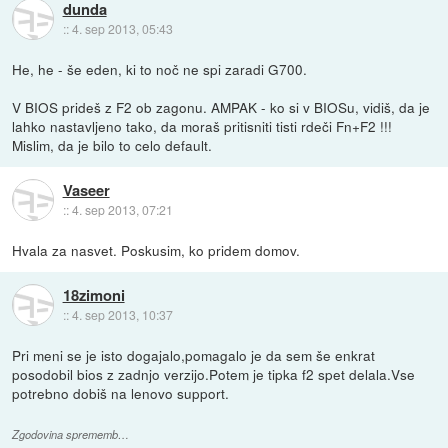
dunda
::
4. sep 2013, 05:43
He, he - še eden, ki to noč ne spi zaradi G700.
V BIOS prideš z F2 ob zagonu. AMPAK - ko si v BIOSu, vidiš, da je
lahko nastavljeno tako, da moraš pritisniti tisti rdeči Fn+F2 !!!
Mislim, da je bilo to celo default.
Vaseer
::
4. sep 2013, 07:21
Hvala za nasvet. Poskusim, ko pridem domov.
18zimoni
::
4. sep 2013, 10:37
Pri meni se je isto dogajalo,pomagalo je da sem še enkrat
posodobil bios z zadnjo verzijo.Potem je tipka f2 spet delala.Vse
potrebno dobiš na lenovo support.
Zgodovina sprememb…