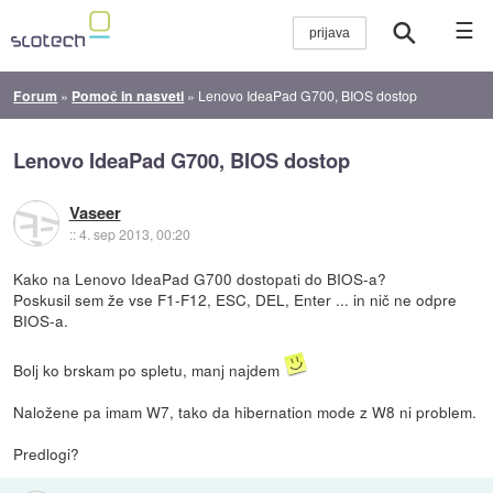
☰
Forum
»
Pomoč in nasveti
»
Lenovo IdeaPad G700, BIOS dostop
Lenovo IdeaPad G700, BIOS dostop
Vaseer
::
4. sep 2013, 00:20
Kako na Lenovo IdeaPad G700 dostopati do BIOS-a?
Poskusil sem že vse F1-F12, ESC, DEL, Enter ... in nič ne odpre
BIOS-a.
Bolj ko brskam po spletu, manj najdem
Naložene pa imam W7, tako da hibernation mode z W8 ni problem.
Predlogi?