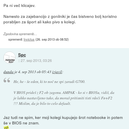
Pa ni več klicajev.
Namesto za zajebancijo z gonilniki je čas bistveno bolj koristno
porabljen za šport ali kako pivo s kolegi.
Zgodovina sprememb…
spremenil:
Invictus
(
26. sep 2013 ob 08:52
)
Spc
::
27. sep 2013, 03:26
dunda
je
4. sep 2013 ob 05:43
izjavil
:
He, he - še eden, ki to noč ne spi zaradi G700.
V BIOS prideš z F2 ob zagonu. AMPAK - ko si v BIOSu, vidiš, da
je lahko nastavljeno tako, da moraš pritisniti tisti rdeči Fn+F2
!!! Mislim, da je bilo to celo default.
Jaz tudi ne spim, ker moji kolegi kupujejo šrot notebooke in potem
še v BIOS ne znam.