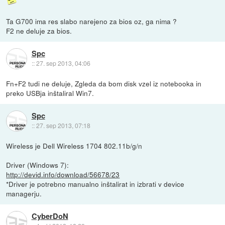
Ta G700 ima res slabo narejeno za bios oz, ga nima ?
F2 ne deluje za bios.
Spc
::
27. sep 2013, 04:06
Fn+F2 tudi ne deluje, Zgleda da bom disk vzel iz notebooka in
preko USBja inštaliral Win7.
Spc
::
27. sep 2013, 07:18
Wireless je Dell Wireless 1704 802.11b/g/n
Driver (Windows 7):
http://devid.info/download/56678/23
*Driver je potrebno manualno inštalirat in izbrati v device
managerju.
CyberDoN