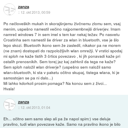
zanza
::
12. okt 2013, 00:59
Po nečloveških mukah in skorajšnjemu živčnemu zlomu sem, vsaj
menim, uspešno namestil večino najpomembnejši driverjev. Imam
namreč windows 7 in sem imel s tem kar nekaj težav. Po nasvetu
Croatinha sem namestil še driver za wlan in bluetooth, vse je šlo
lepo skozi. Bluetooth ikono sem že zasledil, nikakor pa ne morem
(ne znam) dostopati do razpoložljivih wlan omrežji. V vrstici spodaj
mi sploh ne kaže tistih 3 črtics povezavo , ki jih ponavadi kaže pri
ostalih prenosnikih. Sem torej jaz kaj zafrknil da tega ne kaže?
Sem sploh naložil wlan driverje? (uspešno sem naložil samo
wlan+bluetooth, ki sta v paketu očitno skupaj, tistega wlana, ki je
samostojen se pa ni dalo...)
Mi lahko kdorkoli prosim pomaga? Na koncu sem z živci...
Hvala!
zanza
::
12. okt 2013, 01:04
Eh... očitno sem samo slep ali pa že napol spim:) vse deluje
pravilno, tudi wlan povezave kaže. Samo na pravilno ikono je bilo