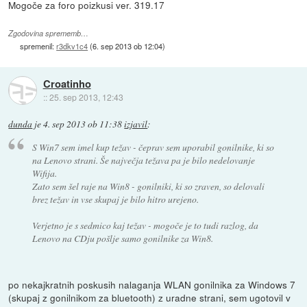
Mogoče za foro poizkusi ver. 319.17
Zgodovina sprememb…
spremenil:
r3dkv1c4
(
6. sep 2013 ob 12:04
)
Croatinho
::
25. sep 2013, 12:43
dunda
je
4. sep 2013 ob 11:38
izjavil
:
S Win7 sem imel kup težav - čeprav sem uporabil gonilnike, ki so
na Lenovo strani. Še največja težava pa je bilo nedelovanje
Wifija.
Zato sem šel raje na Win8 - gonilniki, ki so zraven, so delovali
brez težav in vse skupaj je bilo hitro urejeno.
Verjetno je s sedmico kaj težav - mogoče je to tudi razlog, da
Lenovo na CDju pošlje samo gonilnike za Win8.
po nekajkratnih poskusih nalaganja WLAN gonilnika za Windows 7
(skupaj z gonilnikom za bluetooth) z uradne strani, sem ugotovil v