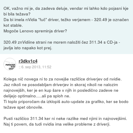
OK, važno mi je, da zadeva deluje, vendar mi lahko kdo pojasni kje
bi bila težava?
Da bi imela nVidia "fuč" driver, težko verjamem - 320.49 je označen
kot stable.
Mogoče Lenovo spreminja driver?
320.49 znVidiine strani ne morem naložiti čez 311.34 s CD-ja -
javlja isto napako kot prej.
r3dkv1c4
::
6. sep 2013, 11:52
Kolega nič novega ni to za novejše različice driverjev od nvidie.
Jaz nikoli ne posodabljam driverjev in skoraj nikoli ne nalozim
najnovejših, ker je en kup šare v njih in posledično zadeve ne
delijejo optimalno.....ali pa sploh ne.
Ti toplo priporočam da izklopiš auto-update za grafiko, ker se bodo
težave spet obnovile.
Pusti različico 311.34 ker ni neke razlike med njimi in najnovejšimi.
Naj ti povem, da tudi nvidia ima velike probleme z driverji.