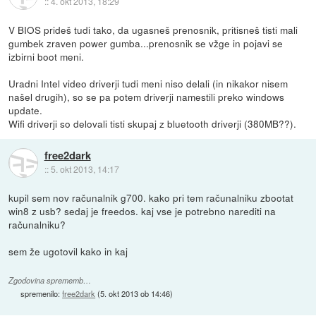
::
4. okt 2013, 18:29
V BIOS prideš tudi tako, da ugasneš prenosnik, pritisneš tisti mali
gumbek zraven power gumba...prenosnik se vžge in pojavi se
izbirni boot meni.
Uradni Intel video driverji tudi meni niso delali (in nikakor nisem
našel drugih), so se pa potem driverji namestili preko windows
update.
Wifi driverji so delovali tisti skupaj z bluetooth driverji (380MB??).
free2dark
::
5. okt 2013, 14:17
kupil sem nov računalnik g700. kako pri tem računalniku zbootat
win8 z usb? sedaj je freedos. kaj vse je potrebno narediti na
računalniku?
sem že ugotovil kako in kaj
Zgodovina sprememb…
spremenilo:
free2dark
(
5. okt 2013 ob 14:46
)