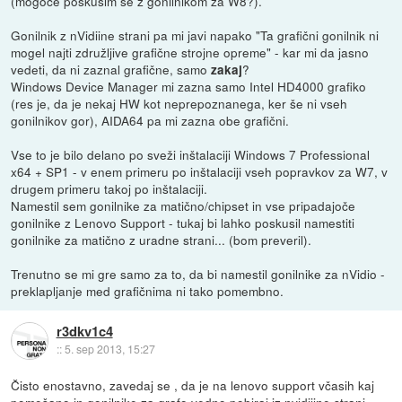
(mogoče poskusim še z gonilnikom za W8?).
Gonilnik z nVidiine strani pa mi javi napako "Ta grafični gonilnik ni
mogel najti združljive grafične strojne opreme" - kar mi da jasno
vedeti, da ni zaznal grafične, samo
?
zakaj
Windows Device Manager mi zazna samo Intel HD4000 grafiko
(res je, da je nekaj HW kot neprepoznanega, ker še ni vseh
gonilnikov gor), AIDA64 pa mi zazna obe grafični.
Vse to je bilo delano po sveži inštalaciji Windows 7 Professional
x64 + SP1 - v enem primeru po inštalaciji vseh popravkov za W7, v
drugem primeru takoj po inštalaciji.
Namestil sem gonilnike za matično/chipset in vse pripadajoče
gonilnike z Lenovo Support - tukaj bi lahko poskusil namestiti
gonilnike za matično z uradne strani... (bom preveril).
Trenutno se mi gre samo za to, da bi namestil gonilnike za nVidio -
preklapljanje med grafičnima ni tako pomembno.
r3dkv1c4
::
5. sep 2013, 15:27
Čisto enostavno, zavedaj se , da je na lenovo support včasih kaj
pomešano in gonilnike za grafo vedno pobiraj iz nvidijine strani.