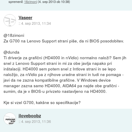
spremenil:
18zimoni
(
4. sep 2013 ob 10:38
)
Vaseer
::
4. sep 2013, 11:34
@18zimoni
Za G700 na Lenovo Support strani piše, da ni BIOS posodobitev.
@dunda
Ti driverje za grafični (HD4000 in nVidio) normalno naloži? Sem jih
snel z Lenovo Support strani in mi za obe javlja napako pri
inštalaciji. HD4000 sem potem snel z Intlove strani in se lepo
naložijo, za nVidio pa z njihove uradne strani in tudi ne pomaga -
javi da ne zazna kompatibilne grafične. V Windows device
manager zazna samo HD4000, AIDA64 pa najde obe grafični -
sumim, da je v BIOS-u privzeto nastavljeno na HD4000.
Kje si vzel G700, kakšne so specifikacije?
iloveboobz
::
4. sep 2013, 11:36