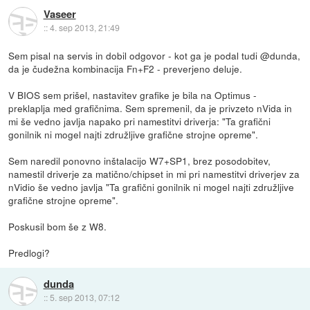
Vaseer
::
4. sep 2013, 21:49
Sem pisal na servis in dobil odgovor - kot ga je podal tudi @dunda,
da je čudežna kombinacija Fn+F2 - preverjeno deluje.
V BIOS sem prišel, nastavitev grafike je bila na Optimus -
preklaplja med grafičnima. Sem spremenil, da je privzeto nVida in
mi še vedno javlja napako pri namestitvi driverja: "Ta grafični
gonilnik ni mogel najti združljive grafične strojne opreme".
Sem naredil ponovno inštalacijo W7+SP1, brez posodobitev,
namestil driverje za matično/chipset in mi pri namestitvi driverjev za
nVidio še vedno javlja "Ta grafični gonilnik ni mogel najti združljive
grafične strojne opreme".
Poskusil bom še z W8.
Predlogi?
dunda
::
5. sep 2013, 07:12