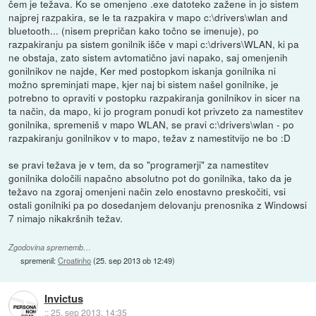
čem je težava. Ko se omenjeno .exe datoteko zažene in jo sistem
najprej razpakira, se le ta razpakira v mapo c:\drivers\wlan and
bluetooth... (nisem prepričan kako točno se imenuje), po
razpakiranju pa sistem gonilnik išče v mapi c:\drivers\WLAN, ki pa
ne obstaja, zato sistem avtomatično javi napako, saj omenjenih
gonilnikov ne najde, Ker med postopkom iskanja gonilnika ni
možno spreminjati mape, kjer naj bi sistem našel gonilnike, je
potrebno to opraviti v postopku razpakiranja gonilnikov in sicer na
ta način, da mapo, ki jo program ponudi kot privzeto za namestitev
gonilnika, spremeniš v mapo WLAN, se pravi c:\drivers\wlan - po
razpakiranju gonilnikov v to mapo, težav z namestitvijo ne bo :D
se pravi težava je v tem, da so "programerji" za namestitev
gonilnika določili napačno absolutno pot do gonilnika, tako da je
težavo na zgoraj omenjeni način zelo enostavno preskočiti, vsi
ostali gonilniki pa po dosedanjem delovanju prenosnika z Windowsi
7 nimajo nikakršnih težav.
Zgodovina sprememb…
spremenil:
Croatinho
(
25. sep 2013 ob 12:49
)
Invictus
::
25. sep 2013, 14:35