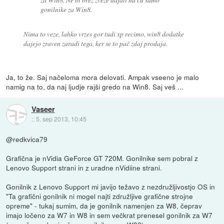
gonilnike za Win8.
Nima to veze, lahko vrzes gor tudi xp recimo, win8 dodatke
dajejo zraven zaradi tega, ker se to pač zdaj prodaja.
Ja, to že. Saj načeloma mora delovati. Ampak vseeno je malo
namig na to, da naj ljudje rajši gredo na Win8. Saj veš ...
Vaseer
::
5. sep 2013, 10:45
@redkvica79
Grafična je nVidia GeForce GT 720M. Gonilnike sem pobral z
Lenovo Support strani in z uradne nVidiine strani.
Gonilnik z Lenovo Support mi javijo težavo z nezdružljivostjo OS in
"Ta grafični gonilnik ni mogel najti združljive grafične strojne
opreme" - tukaj sumim, da je gonilnik namenjen za W8, čeprav
imajo ločeno za W7 in W8 in sem večkrat prenesel gonilnik za W7