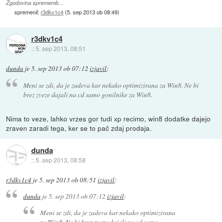
Zgodovina sprememb…
spremenil:
r3dkv1c4
(
5. sep 2013 ob 08:49
)
r3dkv1c4
::
5. sep 2013, 08:51
dunda
je
5. sep 2013 ob 07:12
izjavil
:
Meni se zdi, da je zadeva kar nekako optimizirana za Win8. Ne bi
brez zveze dajali na cd samo gonilnike za Win8.
Nima to veze, lahko vrzes gor tudi xp recimo, win8 dodatke dajejo
zraven zaradi tega, ker se to pač zdaj prodaja.
dunda
::
5. sep 2013, 08:58
r3dkv1c4
je
5. sep 2013 ob 08:51
izjavil
:
dunda
je
5. sep 2013 ob 07:12
izjavil
:
Meni se zdi, da je zadeva kar nekako optimizirana
za Win8. Ne bi brez zveze dajali na cd samo