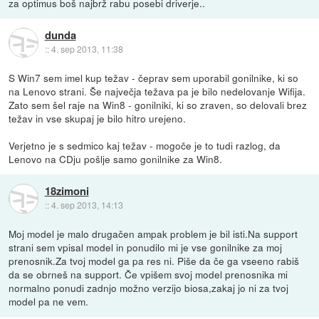
za optimus boš najbrž rabu posebi driverje..
dunda
::
4. sep 2013, 11:38
S Win7 sem imel kup težav - čeprav sem uporabil gonilnike, ki so
na Lenovo strani. Še največja težava pa je bilo nedelovanje Wifija.
Zato sem šel raje na Win8 - gonilniki, ki so zraven, so delovali brez
težav in vse skupaj je bilo hitro urejeno.
Verjetno je s sedmico kaj težav - mogoče je to tudi razlog, da
Lenovo na CDju pošlje samo gonilnike za Win8.
18zimoni
::
4. sep 2013, 14:13
Moj model je malo drugačen ampak problem je bil isti.Na support
strani sem vpisal model in ponudilo mi je vse gonilnike za moj
prenosnik.Za tvoj model ga pa res ni. Piše da če ga vseeno rabiš
da se obrneš na support. Če vpišem svoj model prenosnika mi
normalno ponudi zadnjo možno verzijo biosa,zakaj jo ni za tvoj
model pa ne vem.