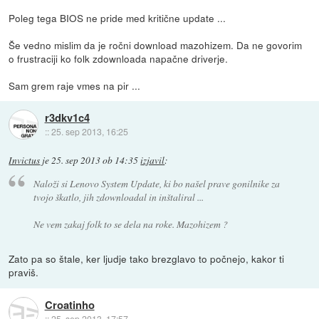
Poleg tega BIOS ne pride med kritične update ...
Še vedno mislim da je ročni download mazohizem. Da ne govorim
o frustraciji ko folk zdownloada napačne driverje.
Sam grem raje vmes na pir ...
r3dkv1c4
::
25. sep 2013, 16:25
Invictus
je
25. sep 2013 ob 14:35
izjavil
:
Naloži si Lenovo System Update, ki bo našel prave gonilnike za
tvojo škatlo, jih zdownloadal in inštaliral ...
Ne vem zakaj folk to se dela na roke. Mazohizem ?
Zato pa so štale, ker ljudje tako brezglavo to počnejo, kakor ti
praviš.
Croatinho
::
25. sep 2013, 17:57