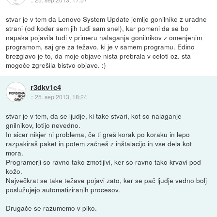
stvar je v tem da Lenovo System Update jemlje gonilnike z uradne
strani (od koder sem jih tudi sam snel), kar pomeni da se bo
napaka pojavila tudi v primeru nalaganja gonilnikov z omenjenim
programom, saj gre za težavo, ki je v samem programu. Edino
brezglavo je to, da moje objave nista prebrala v celoti oz. sta
mogoče zgrešila bistvo objave. :)
r3dkv1c4
::
25. sep 2013, 18:24
stvar je v tem, da se ljudje, ki take stvari, kot so nalaganje
gnilnikov, lotijo nevedno.
In sicer nikjer ni problema, če ti greš korak po koraku in lepo
razpakiraš paket in potem začneš z inštalacijo in vse dela kot
mora.
Programerji so ravno tako zmotljivi, ker so ravno tako krvavi pod
kožo.
Največkrat se take težave pojavi zato, ker se pač ljudje vedno bolj
poslužujejo automatiziranih procesov.
Drugače se razumemo v piko.