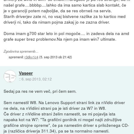
našel grafe....bbbbp....lahko da ima samo kartica slab kontakt, če
je v garanciji potem najboljše, da se res obrneš na servis.
Starih driverjev zate ni, no vsaj bistvene razlike za to kartico med
driverji ni, tako da nimam pojma zakaj jo ne zazna driver.
Doma imam g700 star leto in pol mogoče.... in zadeva dela na amd
grafe super brez problemov.Na njem pa imam win7 ultimate.
Zgodovina sprememb…
spremenil:
r3dkv1c4
(
5. sep 2013 ob 21:42
)
Vaseer
::
6. sep 2013, 02:12
Sedaj pa res ne vem več, pri čem sem.
Sem namestil W8. Na Lenovo Support strani link za nVidio driver
ne dela, na nVidiini strani pa je isti driver za W7 in W8.
Če driver z nVidiine strani želim namestit, se mi pojavlja ista
napaka kot na W7: "Ta grafični gonilnik ni mogel najti združljive
grafične strojne opreme", če pa namestim driver s priloženega CD-
ja (različica driverja 311.34), pa se ta normalno namesti.