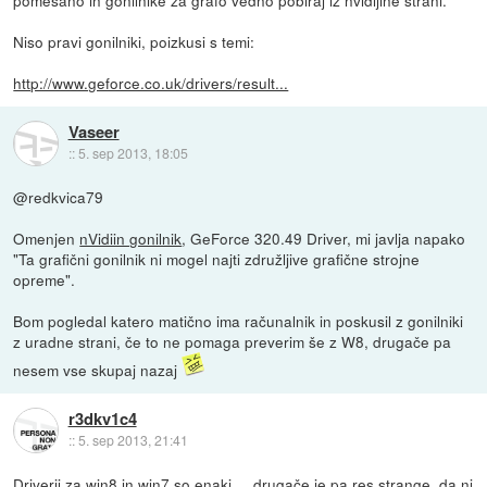
Niso pravi gonilniki, poizkusi s temi:
http://www.geforce.co.uk/drivers/result...
Vaseer
::
5. sep 2013, 18:05
@redkvica79
Omenjen
nVidiin gonilnik
, GeForce 320.49 Driver, mi javlja napako
"Ta grafični gonilnik ni mogel najti združljive grafične strojne
opreme".
Bom pogledal katero matično ima računalnik in poskusil z gonilniki
z uradne strani, če to ne pomaga preverim še z W8, drugače pa
nesem vse skupaj nazaj
r3dkv1c4
::
5. sep 2013, 21:41
Driverji za win8 in win7 so enaki.....drugače je pa res strange, da ni