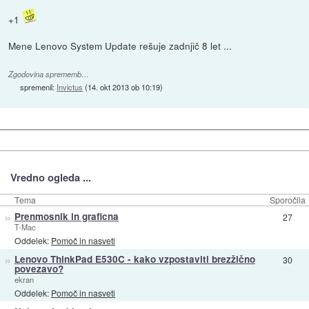
+1
Mene Lenovo System Update rešuje zadnjič 8 let ...
Zgodovina sprememb…
spremenil:
Invictus
(
14. okt 2013 ob 10:19
)
Vredno ogleda ...
Tema
Sporočila
»
Prenmosnik in graficna
27
T-Mac
Oddelek:
Pomoč in nasveti
»
Lenovo ThinkPad E530C - kako vzpostaviti brezžično
30
povezavo?
ekran
Oddelek:
Pomoč in nasveti