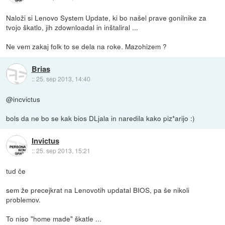
Naloži si Lenovo System Update, ki bo našel prave gonilnike za
tvojo škatlo, jih zdownloadal in inštaliral ...
Ne vem zakaj folk to se dela na roke. Mazohizem ?
Brias
::
25. sep 2013, 14:40
@incvictus
bols da ne bo se kak bios DLjala in naredila kako piz*arijo :)
Invictus
::
25. sep 2013, 15:21
tud če
sem že precejkrat na Lenovotih updatal BIOS, pa še nikoli
problemov.
To niso "home made" škatle ...