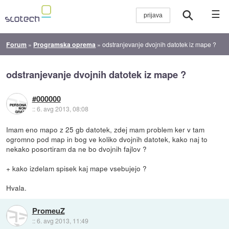
☰
Forum
»
Programska oprema
»
odstranjevanje dvojnih datotek iz mape ?
odstranjevanje dvojnih datotek iz mape ?
#000000
::
6. avg 2013, 08:08
Imam eno mapo z 25 gb datotek, zdej mam problem ker v tam
ogromno pod map in bog ve koliko dvojnih datotek, kako naj to
nekako posortiram da ne bo dvojnih fajlov ?
+ kako izdelam spisek kaj mape vsebujejo ?
Hvala.
PromeuZ
::
6. avg 2013, 11:49