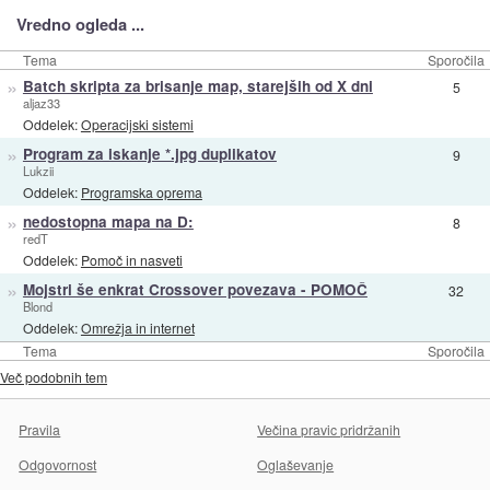
Vredno ogleda ...
Tema
Sporočila
»
Batch skripta za brisanje map, starejših od X dni
5
aljaz33
Oddelek:
Operacijski sistemi
»
Program za iskanje *.jpg duplikatov
9
Lukzii
Oddelek:
Programska oprema
»
nedostopna mapa na D:
8
redT
Oddelek:
Pomoč in nasveti
»
Mojstri še enkrat Crossover povezava - POMOČ
32
Blond
Oddelek:
Omrežja in internet
Tema
Sporočila
Več podobnih tem
Pravila
Večina pravic pridržanih
Odgovornost
Oglaševanje