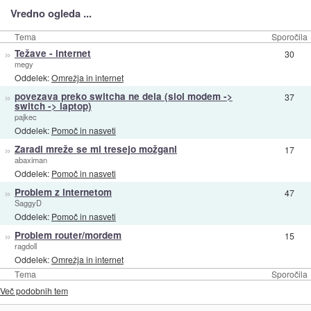
Vredno ogleda ...
Tema
Sporočila
»
Težave - internet
30
megy
Oddelek:
Omrežja in internet
»
povezava preko switcha ne dela (siol modem ->
37
switch -> laptop)
pajkec
Oddelek:
Pomoč in nasveti
»
Zaradi mreže se mi tresejo možgani
17
abaximan
Oddelek:
Pomoč in nasveti
»
Problem z internetom
47
SaggyD
Oddelek:
Pomoč in nasveti
»
Problem router/mordem
15
ragdoll
Oddelek:
Omrežja in internet
Tema
Sporočila
Več podobnih tem