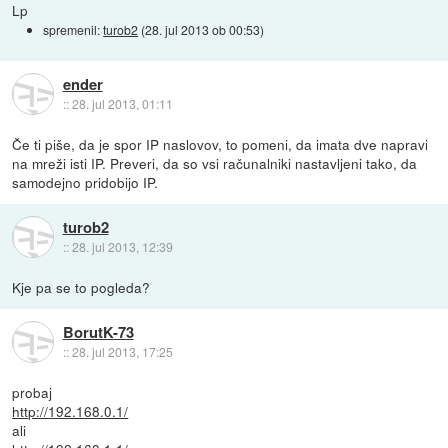
Lp
spremenil:
turob2
(
28. jul 2013 ob 00:53
)
ender
::
28. jul 2013, 01:11
Če ti piše, da je spor IP naslovov, to pomeni, da imata dve napravi
na mreži isti IP. Preveri, da so vsi računalniki nastavljeni tako, da
samodejno pridobijo IP.
turob2
::
28. jul 2013, 12:39
Kje pa se to pogleda?
BorutK-73
::
28. jul 2013, 17:25
probaj
http://192.168.0.1/
ali