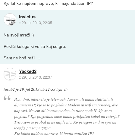
Kje lahko najdem naprave, ki imajo statičen IP?
Invictus
::
29. jul 2013, 22:35
Na svoji mreži :)
Pokliči kolega ki ve za kaj se gre.
Sam ne boš rešil ...
Yacked2
::
29. jul 2013, 22:37
turob2
je
29. jul 2013 ob 22:33
izjavil
:
Ponudnik interneta je telemach. Nevem ali imam statični ali
dinamični IP, kje se to pogleda? Modem in wifi sta posebej, dve
napravi. Nevem ali imasta modem in ruter enak IP, kje se to
pogleda? Kje pogledam kako imam priključen kabel na ruterju?
Tisto sem že probal in ne najde nič. Ko prižgem cmd in vpišem
iconfig pa ga ne zazna.
Kje lahko najdem naprave, ki imajo statičen IP?