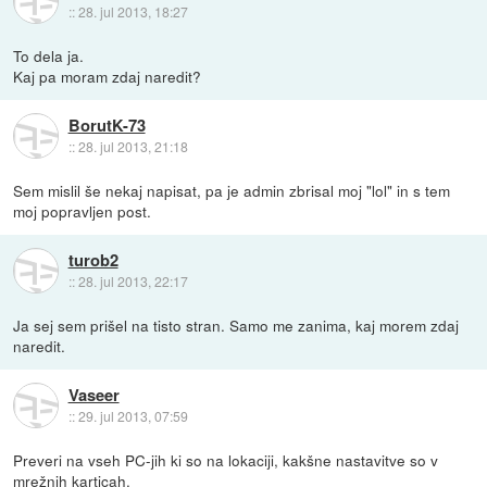
::
28. jul 2013, 18:27
To dela ja.
Kaj pa moram zdaj naredit?
BorutK-73
::
28. jul 2013, 21:18
Sem mislil še nekaj napisat, pa je admin zbrisal moj "lol" in s tem
moj popravljen post.
turob2
::
28. jul 2013, 22:17
Ja sej sem prišel na tisto stran. Samo me zanima, kaj morem zdaj
naredit.
Vaseer
::
29. jul 2013, 07:59
Preveri na vseh PC-jih ki so na lokaciji, kakšne nastavitve so v
mrežnih karticah.