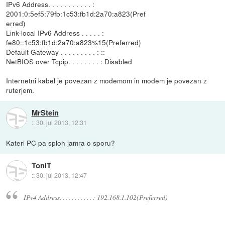
IPv6 Address. . . . . . . . . . . :
2001:0:5ef5:79fb:1c53:fb1d:2a70:a823(Pref
erred)
Link-local IPv6 Address . . . . . :
fe80::1c53:fb1d:2a70:a823%15(Preferred)
Default Gateway . . . . . . . . . : ::
NetBIOS over Tcpip. . . . . . . . : Disabled
Internetni kabel je povezan z modemom in modem je povezan z
ruterjem.
MrStein
::
30. jul 2013, 12:31
Kateri PC pa sploh jamra o sporu?
ToniT
::
30. jul 2013, 12:47
IPv4 Address. . . . . . . . . . . : 192.168.1.102(Preferred)