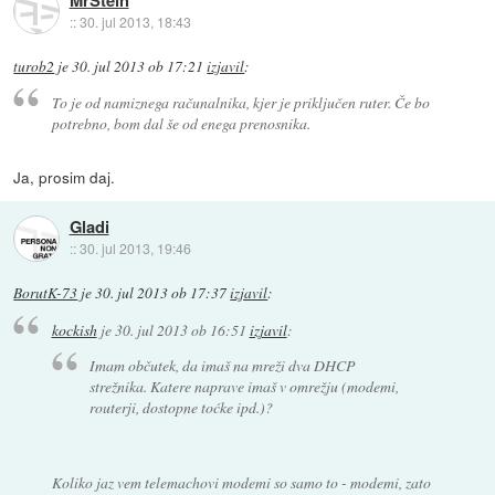
::
30. jul 2013, 18:43
turob2
je
30. jul 2013 ob 17:21
izjavil
:
To je od namiznega računalnika, kjer je priključen ruter. Če bo
potrebno, bom dal še od enega prenosnika.
Ja, prosim daj.
Gladi
::
30. jul 2013, 19:46
BorutK-73
je
30. jul 2013 ob 17:37
izjavil
:
kockish
je
30. jul 2013 ob 16:51
izjavil
:
Imam občutek, da imaš na mreži dva DHCP
strežnika. Katere naprave imaš v omrežju (modemi,
routerji, dostopne toćke ipd.)?
Koliko jaz vem telemachovi modemi so samo to - modemi, zato