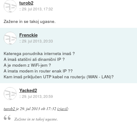
turob2
::
29. jul 2013, 17:32
Zažene in se takoj ugasne.
Frenckie
::
29. jul 2013, 20:33
Katerega ponudnika interneta imaš ?
A imaš statični ali dinamični IP ?
A je modem z WiFi-jem ?
A imata modem in router enak IP ??
Kam imaš priključen UTP kabel na routerju (WAN - LAN)?
Yacked2
::
29. jul 2013, 20:59
turob2
je
29. jul 2013 ob 17:32
izjavil
:
Zažene in se takoj ugasne.