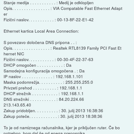
Stanje medija . . . . . . . . . . . : Medij je odklopljen
Opis. . . . . . . . . . . . . . . . : VIA Compatable Fast Ethernet Adapt
er
Fizični naslov. . . . . . . . . . . : 00-13-8F-22-E1-42
Ethernet kartica Local Area Connection:
S povezavo določena DNS pripona . . :
Opis. . . . . . . . . . . . . . . . : Realtek RTL8139 Family PCI Fast Et
hernet NIC
Fizični naslov. . . . . . . . . . . : 00-30-4F-22-37-63
DHCP omogočen . . . . . . . . . . . : Da
Samodejna konfiguracija omogočena . : Da
IP naslov . . . . . . . . . . . . . : 192.168.1.101
Maska podomrežja. . . . . . . . . . : 255.255.255.0
Privzeti prehod . . . . . . . . . . : 192.168.1.1
DHCP strežnik . . . . . . . . . . . : 192.168.1.1
DNS strežniki . . . . . . . . . . . : 84.20.224.66
213.143.65.40
Zakup pridobljen. . . . . . . . . . : 30. julij 2013 16:38:36
Zakup poteče. . . . . . . . . . . . : 30. julij 2013 18:38:36
To je od namiznega računalnika, kjer je priključen ruter. Če bo
potrebno, bom dal še od enega prenosnika.