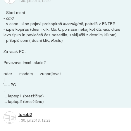
::
30. jul 2013, 12:20
- Start meni
-
cmd
- v okno, ki se pojavi prekopiraš
, potrdiš z ENTER
ipconfig/all
- izpis kopiraš (desni klik,
, po naše nekaj kot
, držiš
Mark
Označi
levo tipko in povlečeš čez besedilo, zaključiš z desnim klikom)
- prilepiš sem ( desni klik,
)
Paste
Za vsak PC.
Povezavo imaš takole?
ruter-----modem-----zunanjisvet
|
\----PC
.
... laptop1 (brezžično)
... laptop2 (brezžično)
turob2
::
30. jul 2013, 12:28