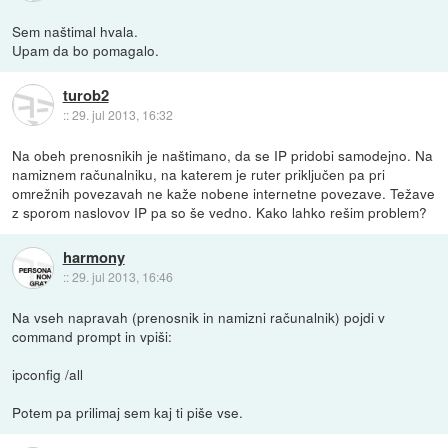
Sem naštimal hvala.
Upam da bo pomagalo.
turob2
::
29. jul 2013, 16:32
Na obeh prenosnikih je naštimano, da se IP pridobi samodejno. Na
namiznem računalniku, na katerem je ruter priključen pa pri
omrežnih povezavah ne kaže nobene internetne povezave. Težave
z sporom naslovov IP pa so še vedno. Kako lahko rešim problem?
harmony
::
29. jul 2013, 16:46
Na vseh napravah (prenosnik in namizni računalnik) pojdi v
command prompt in vpiši:
ipconfig /all
Potem pa prilimaj sem kaj ti piše vse.