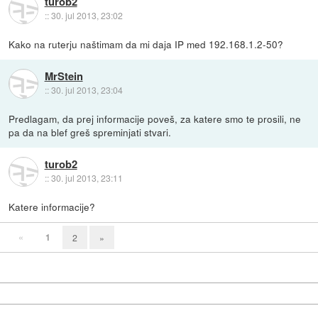
turob2
::
30. jul 2013, 23:02
Kako na ruterju naštimam da mi daja IP med 192.168.1.2-50?
MrStein
::
30. jul 2013, 23:04
Predlagam, da prej informacije poveš, za katere smo te prosili, ne
pa da na blef greš spreminjati stvari.
turob2
::
30. jul 2013, 23:11
Katere informacije?
«
1
2
»