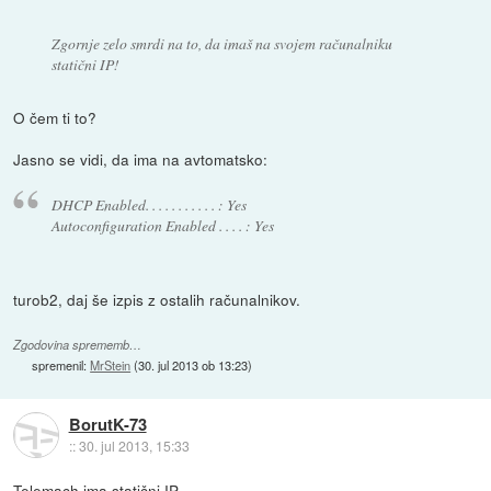
Zgornje zelo smrdi na to, da imaš na svojem računalniku
statični IP!
O čem ti to?
Jasno se vidi, da ima na avtomatsko:
DHCP Enabled. . . . . . . . . . . : Yes
Autoconfiguration Enabled . . . . : Yes
turob2, daj še izpis z ostalih računalnikov.
Zgodovina sprememb…
spremenil:
MrStein
(
30. jul 2013 ob 13:23
)
BorutK-73
::
30. jul 2013, 15:33
Telemach ima statični IP.