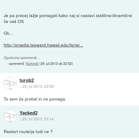
Je pa precej lažje pomagati kako naj si nastavi statične/dinamične
če veš OS
Ok...
http://emedia.leeward.hawaii.edu/itg/wi...
Zgodovina sprememb…
spremenil:
Yacked2
(
29. jul 2013 ob 22:52
)
turob2
::
29. jul 2013, 22:59
To sem že probal in ne pomaga.
Yacked2
::
29. jul 2013, 23:14
Restart routerja tudi ne ?