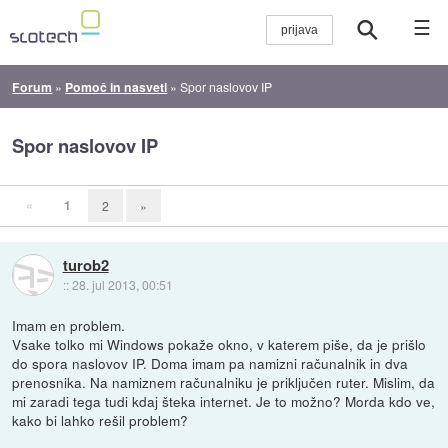
☰
Forum
»
Pomoč in nasveti
»
Spor naslovov IP
Spor naslovov IP
«
1
2
»
turob2
::
28. jul 2013, 00:51
Imam en problem.
Vsake tolko mi Windows pokaže okno, v katerem piše, da je prišlo
do spora naslovov IP. Doma imam pa namizni računalnik in dva
prenosnika. Na namiznem računalniku je priključen ruter. Mislim, da
mi zaradi tega tudi kdaj šteka internet. Je to možno? Morda kdo ve,
kako bi lahko rešil problem?