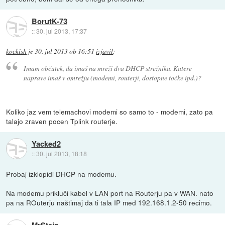
BorutK-73
::
30. jul 2013, 17:37
kockish
je
30. jul 2013 ob 16:51
izjavil
:
Imam občutek, da imaš na mreži dva DHCP strežnika. Katere
naprave imaš v omrežju (modemi, routerji, dostopne toćke ipd.)?
Koliko jaz vem telemachovi modemi so samo to - modemi, zato pa
talajo zraven pocen Tplink routerje.
Yacked2
::
30. jul 2013, 18:18
Probaj izklopidi DHCP na modemu.
Na modemu prikluči kabel v LAN port na Routerju pa v WAN. nato
pa na ROuterju naštimaj da ti tala IP med 192.168.1.2-50 recimo.
MrStein