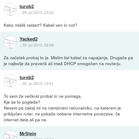
turob2
::
29. jul 2013, 23:22
Kako misliš restart? Kabel ven in not?
Yacked2
::
30. jul 2013, 08:08
Za začetek probaj to ja. Mislim tist kabel za napajanje. Drugače pa
je najbolje da preveriš ali imaš DHCP omogočen na routerju.
turob2
::
30. jul 2013, 12:01
To sem že večkrat probal in ne pomaga.
Kje se to pogleda?
Nevem pa zakaj mi na namiznem računalniku, na katerem je
priključen ruter, ne pokaže nobene internetne povezave, če
internet dela ali pa ne.
MrStein