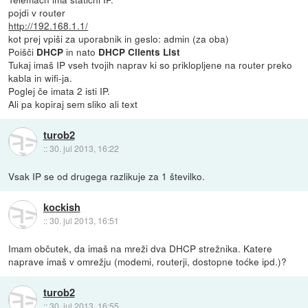
pojdi v router
http://192.168.1.1/
kot prej vpiši za uporabnik in geslo: admin (za oba)
Poišči
in nato
DHCP
DHCP Clients List
Tukaj imaš IP vseh tvojih naprav ki so priklopljene na router preko
kabla in wifi-ja.
Poglej če imata 2 isti IP.
Ali pa kopiraj sem sliko ali text
turob2
::
30. jul 2013, 16:22
Vsak IP se od drugega razlikuje za 1 številko.
kockish
::
30. jul 2013, 16:51
Imam občutek, da imaš na mreži dva DHCP strežnika. Katere
naprave imaš v omrežju (modemi, routerji, dostopne toćke ipd.)?
turob2
::
30. jul 2013, 16:55