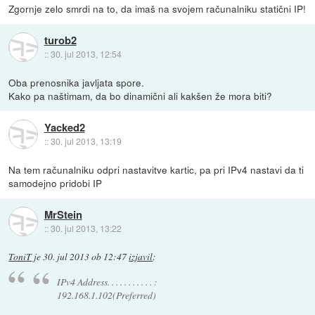
Zgornje zelo smrdi na to, da imaš na svojem računalniku statični IP!
turob2
::
30. jul 2013, 12:54
Oba prenosnika javljata spore.
Kako pa naštimam, da bo dinamični ali kakšen že mora biti?
Yacked2
::
30. jul 2013, 13:19
Na tem računalniku odpri nastavitve kartic, pa pri IPv4 nastavi da ti
samodejno pridobi IP
MrStein
::
30. jul 2013, 13:22
ToniT
je
30. jul 2013 ob 12:47
izjavil
:
IPv4 Address. . . . . . . . . . . :
192.168.1.102(Preferred)