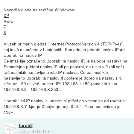
Navodila glede na različne Windowse:
XP
Vista
7
8
V vseh primerih gledaš "Internet Protocol Version 4 (TCP/IPv4)",
kaj imaš označeno v Lastnostih: Samodejno pridobi naslov IP
ali
Uporabi ta naslov IP
Če imaš kje označeno Uporabi ta naslov IP, je najbolje nastavit na
Samodejno pridobi naslov IP ali pa poskrbi, da nista v 2 (ali več)
računalnikih nastavljena ista IP naslova. Če pa imeš kje
nastavljeno Uporabi ta naslov IP, potem je dobro da nastaviš 4.
cifro na 150 ali več, primer: IP: 192.168.1.150 (omejeni si na
192.168.X.2 - 192.168.X.253).
Uporabi isti IP naslov, s katerim si prišel do vmesnika od routerja:
192.168.X.Y, kjer je X najverjetneje 0 ali 1, Y pa nastaviš da je
150+
turob2
::
29. jul 2013, 13:34