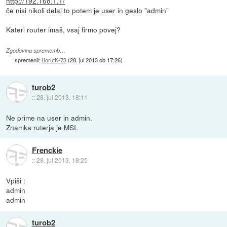
http://192.168.1.1/
če nisi nikoli delal to potem je user in geslo "admin"
Kateri router imaš, vsaj firmo povej?
Zgodovina sprememb…
spremenil:
BorutK-73
(
28. jul 2013 ob 17:26
)
turob2
::
28. jul 2013, 18:11
Ne prime na user in admin.
Znamka ruterja je MSI.
Frenckie
::
28. jul 2013, 18:25
Vpiši :
admin
admin
turob2