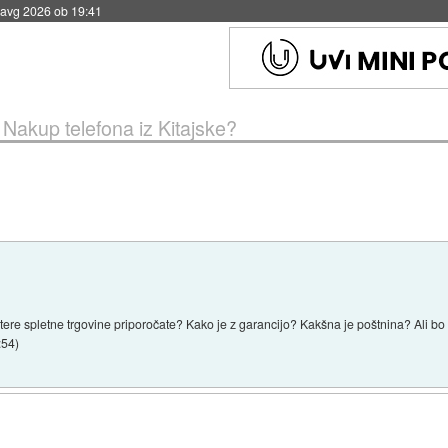
 avg 2026 ob 19:41
»
Nakup telefona iz Kitajske?
atere spletne trgovine priporočate? Kako je z garancijo? Kakšna je poštnina? Ali bo
:54
)