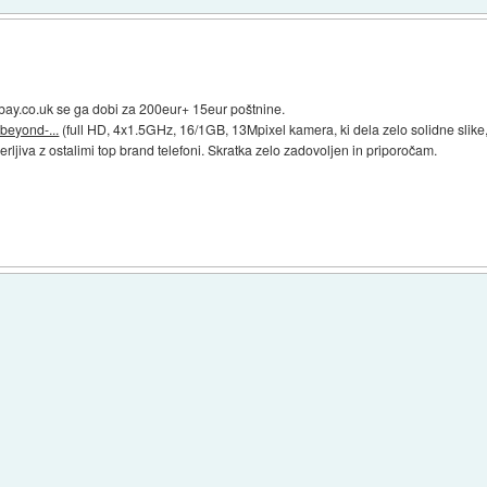
bay.co.uk se ga dobi za 200eur+ 15eur poštnine.
-beyond-...
(full HD, 4x1.5GHz, 16/1GB, 13Mpixel kamera, ki dela zelo solidne slike, 
rljiva z ostalimi top brand telefoni. Skratka zelo zadovoljen in priporočam.