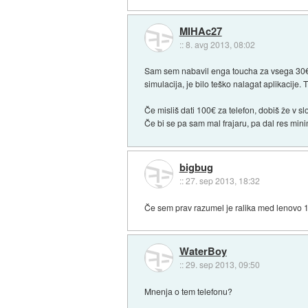
MIHAc27
::
8. avg 2013, 08:02
Sam sem nabavil enga toucha za vsega 30€. Za
simulacija, je bilo teško nalagat aplikacije. 
Če misliš dati 100€ za telefon, dobiš že v sl
Če bi se pa sam mal frajaru, pa dal res mini
bigbug
::
27. sep 2013, 18:32
Če sem prav razumel je ralika med lenovo 1
WaterBoy
::
29. sep 2013, 09:50
Mnenja o tem telefonu?