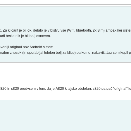
 klicarit je bil ok, delalo je v bistvu vse (Wifi, bluetooth, 2x Sim) ampak ker sis
Tudi brskalnik je bil bolj osnoven.
oveniji original nov Android sistem.
malen znesek (in uporabljal telefon bolj za klice) pa komot nabaviš. Jaz sem kupil 
820 in s820 predvsem v tem, da je A820 kitajsko obdelan, s820 pa pač "original" 