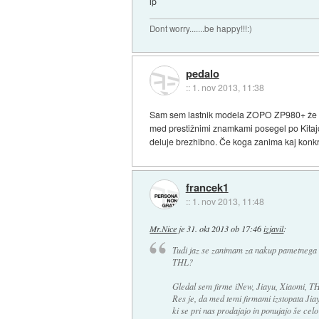
lp
Dont worry.......be happy!!!:)
pedalo
::
1. nov 2013, 11:38
Sam sem lastnik modela ZOPO ZP980+ že 3 
med prestižnimi znamkami posegel po Kitajc
deluje brezhibno. Če koga zanima kaj konkr
francek1
::
1. nov 2013, 11:48
Mr.Nice
je
31. okt 2013 ob 17:46
izjavil
:
Tudi jaz se zanimam za nakup pametnega te
THL?
Gledal sem firme iNew, Jiayu, Xiaomi, TH
Res je, da med temi firmami izstopata Jiay
ki se pri nas prodajajo in ponujajo še celo