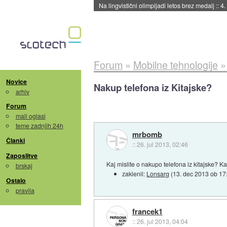
Na lingvistični olimpijadi letos brez medalj
::
4.
Forum
»
Mobilne tehnologije
Novice
Nakup telefona iz Kitajske?
arhiv
Forum
mali oglasi
teme zadnjih 24h
mrbomb
Članki
::
26. jul 2013, 02:46
Zaposlitve
Kaj mislite o nakupo telefona iz kitajske? K
brskaj
zaklenil:
Lonsarg
(
13. dec 2013 ob 17
Ostalo
pravila
francek1
::
26. jul 2013, 04:04