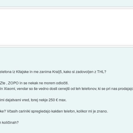
efona iz Kitajske in me zanima Kralj5, kako si zadovoljen z THL?
 Zte , ZOPO in se nekak ne morem odločiti.
in Xiaomi, vendar so še vedno dosti cenejši od teh telefonov, ki se pri nas prodajaj
mi dajatvami vred, torej nekje 250 € max.
ske? Včasih cariniki spregledajo kakšen telefon, kolikor mi je znano.
ih količinah?