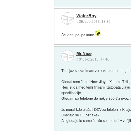
WaterBoy
::
29. sep 2013, 13:36
Še 2 dni pol pa konc
Mr.Nice
::
31. okt 2013, 17:46
Tudi jaz se zanimam za nakup pametnega tel
Gledal sem firme iNew, Jiayu, Xiaomi, THL,
Res je, da med temi firmami izstopata Jiayu 
specifikacije.
Gledam pa telefone do nekje 300 € z uvozni
Je moral kdo plačati DDV za telefon iz Kitaj
Gledajo še CE oznake?
Ali gledajo to samo še, če so telefoni v večj