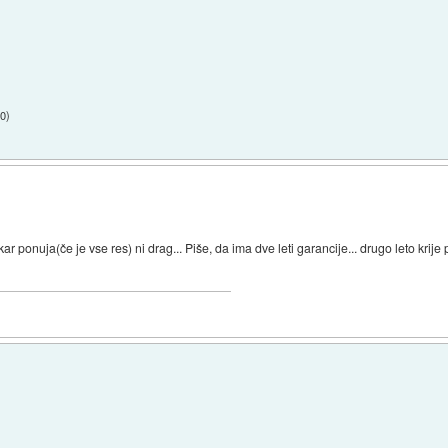
50
)
r ponuja(če je vse res) ni drag... Piše, da ima dve leti garancije... drugo leto krije 