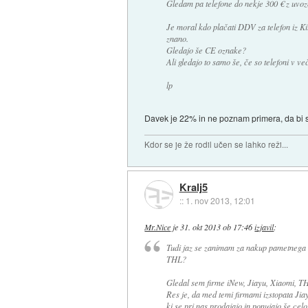
Gledam pa telefone do nekje 300 € z uvoz
Je moral kdo plačati DDV za telefon iz Kit
znano.
Gledajo še CE oznake?
Ali gledajo to samo še, če so telefoni v ve
lp
Davek je 22% in ne poznam primera, da bi s
Kdor se je že rodil učen se lahko reži...
Kralj5
::
1. nov 2013, 12:01
Mr.Nice
je
31. okt 2013 ob 17:46
izjavil
:
Tudi jaz se zanimam za nakup pametnega te
THL?
Gledal sem firme iNew, Jiayu, Xiaomi, TH
Res je, da med temi firmami izstopata Jiay
ki se pri nas prodajajo in ponujajo še celo