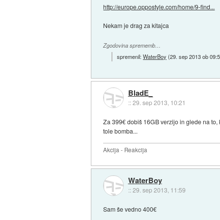
http://europe.oppostyle.com/home/9-find...
Nekam je drag za kitajca
Zgodovina sprememb…
spremenil:
WaterBoy
(
29. sep 2013 ob 09:
BladE_
::
29. sep 2013, 10:21
Za 399€ dobiš 16GB verzijo in glede na to, ka
tole bomba...
Akcija - Reakcija
WaterBoy
::
29. sep 2013, 11:59
Sam še vedno 400€