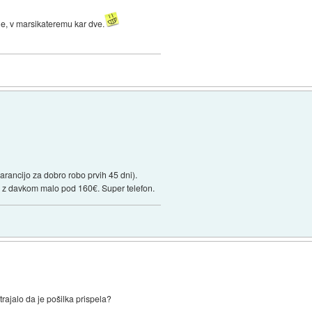
je, v marsikateremu kar dve.
arancijo za dobro robo prvih 45 dni).
 z davkom malo pod 160€. Super telefon.
rajalo da je pošilka prispela?