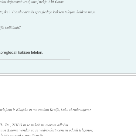
nimi dajatvami vred, torej nekje 250 € max.
ajske? Včasih cariniki spregledajo kakšen telefon, kolikor mi je
čjih količinah?
pregledali kakšen telefon.
lefona iz Kitajske in me zanima Kralj5, kako si zadovoljen z
L, Zte , ZOPO in se nekak ne morem odločiti.
u in Xiaomi, vendar so še vedno dosti cenejši od teh telefonov,
 boljše oz enake specifikacije.