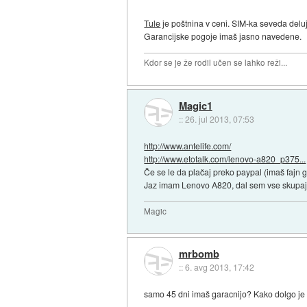
Tule
je poštnina v ceni. SIM-ka seveda delu
Garancijske pogoje imaš jasno navedene.
Kdor se je že rodil učen se lahko reži...
Magic1
::
26. jul 2013, 07:53
http://www.antelife.com/
http://www.etotalk.com/lenovo-a820_p375...
Če se le da plačaj preko paypal (imaš fajn g
Jaz imam Lenovo A820, dal sem vse skupaj
Magic
mrbomb
::
6. avg 2013, 17:42
samo 45 dni imaš garacnijo? Kako dolgo je t