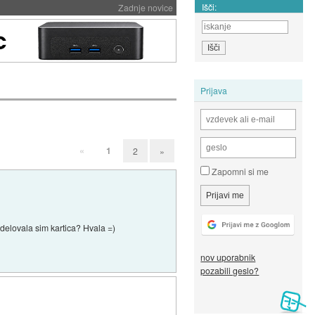
Išči:
Zadnje novice
Prijava
«
1
2
»
Zapomni si me
 delovala sim kartica? Hvala =)
nov uporabnik
pozabili geslo?