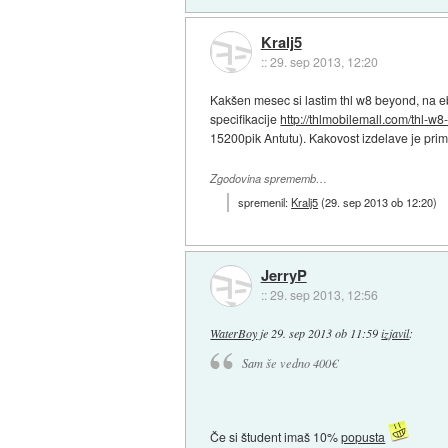
Kralj5
::
29. sep 2013, 12:20
Kakšen mesec si lastim thl w8 beyond, na e
specifikacije
http://thlmobilemall.com/thl-w8
15200pik Antutu). Kakovost izdelave je prime
Zgodovina sprememb…
spremenil:
Kralj5
(
29. sep 2013 ob 12:20
)
JerryP
::
29. sep 2013, 12:56
WaterBoy
je
29. sep 2013 ob 11:59
izjavil
:
Sam še vedno 400€
Če si študent imaš 10%
popusta