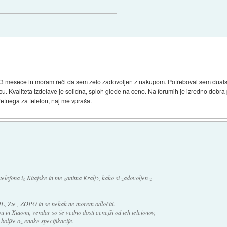
mesece in moram reči da sem zelo zadovoljen z nakupom. Potreboval sem dualsim
u. Kvaliteta izdelave je solidna, sploh glede na ceno. Na forumih je izredno dobr
etnega za telefon, naj me vpraša.
lefona iz Kitajske in me zanima Kralj5, kako si zadovoljen z
L, Zte , ZOPO in se nekak ne morem odločiti.
u in Xiaomi, vendar so še vedno dosti cenejši od teh telefonov,
 boljše oz enake specifikacije.