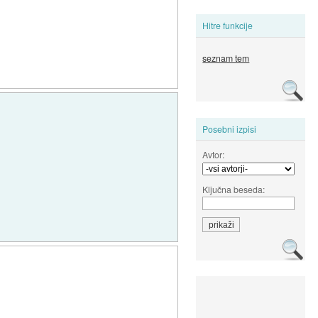
Hitre funkcije
seznam tem
Posebni izpisi
Avtor:
Ključna beseda: