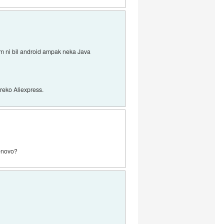
tem ni bil android ampak neka Java
preko Aliexpress.
lenovo?