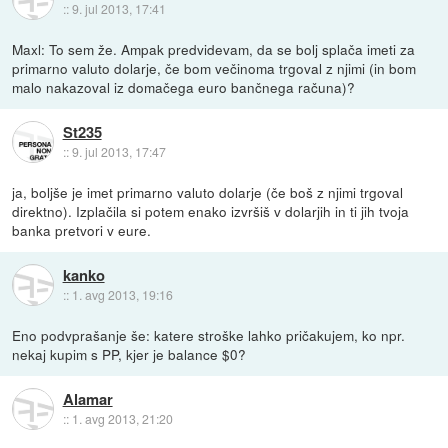
::
9. jul 2013, 17:41
Maxl: To sem že. Ampak predvidevam, da se bolj splača imeti za
primarno valuto dolarje, če bom večinoma trgoval z njimi (in bom
malo nakazoval iz domačega euro bančnega računa)?
St235
::
9. jul 2013, 17:47
ja, boljše je imet primarno valuto dolarje (če boš z njimi trgoval
direktno). Izplačila si potem enako izvršiš v dolarjih in ti jih tvoja
banka pretvori v eure.
kanko
::
1. avg 2013, 19:16
Eno podvprašanje še: katere stroške lahko pričakujem, ko npr.
nekaj kupim s PP, kjer je balance $0?
Alamar
::
1. avg 2013, 21:20