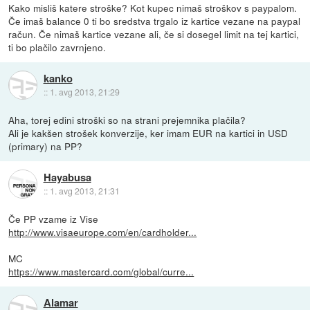
Kako misliš katere stroške? Kot kupec nimaš stroškov s paypalom.
Če imaš balance 0 ti bo sredstva trgalo iz kartice vezane na paypal
račun. Če nimaš kartice vezane ali, če si dosegel limit na tej kartici,
ti bo plačilo zavrnjeno.
kanko
::
1. avg 2013, 21:29
Aha, torej edini stroški so na strani prejemnika plačila?
Ali je kakšen strošek konverzije, ker imam EUR na kartici in USD
(primary) na PP?
Hayabusa
::
1. avg 2013, 21:31
Če PP vzame iz Vise
http://www.visaeurope.com/en/cardholder...
MC
https://www.mastercard.com/global/curre...
Alamar