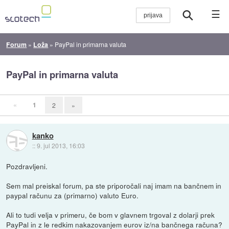
☰
Forum
»
Loža
»
PayPal in primarna valuta
PayPal in primarna valuta
«
1
2
»
kanko
::
9. jul 2013, 16:03
Pozdravljeni.
Sem mal preiskal forum, pa ste priporočali naj imam na bančnem in
paypal računu za (primarno) valuto Euro.
Ali to tudi velja v primeru, če bom v glavnem trgoval z dolarji prek
PayPal in z le redkim nakazovanjem eurov iz/na bančnega računa?