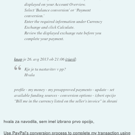
displayed on your Account Overview.
Select 'Balance conversion' or ‘Payment
conversion.’
Enter the required information under Currency
Exchange and click Calculate.
Review the displayed exchange rate before you
complete your payment.
knap
je
26. avg 2013 ob 21:06
izjavil
:
Kje je ta nastavitev v pp?
Hvala
profile - my money - my preapproved payments - update - set
available funding sources - conversion options - izberi opcijo
"Bill me in the currency listed on the seller's invoice" in shrani
hvala za navodila, sem imel izbrano prvo opcijo,
Use PayPal's conversion process to complete my transaction using