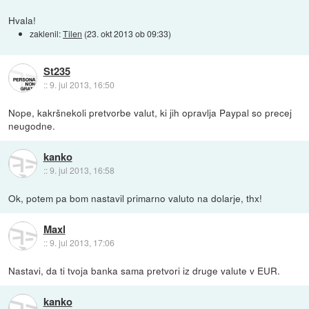
Hvala!
zaklenil:
Tilen
(
23. okt 2013 ob 09:33
)
St235
::
9. jul 2013, 16:50
Nope, kakršnekoli pretvorbe valut, ki jih opravlja Paypal so precej
neugodne.
kanko
::
9. jul 2013, 16:58
Ok, potem pa bom nastavil primarno valuto na dolarje, thx!
Maxl
::
9. jul 2013, 17:06
Nastavi, da ti tvoja banka sama pretvori iz druge valute v EUR.
kanko