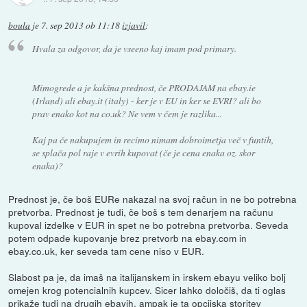
boula
je
7. sep 2013 ob 11:18
izjavil
:
Hvala za odgovor, da je vseeno kaj imam pod primary.
Mimogrede a je kakšna prednost, če PRODAJAM na ebay.ie
(Irland) ali ebay.it (italy) - ker je v EU in ker se EVRI? ali bo
prav enako kot na co.uk? Ne vem v čem je razlika...
Kaj pa če nakupujem in recimo nimam dobroimetja več v funtih,
se splača pol raje v evrih kupovat (če je cena enaka oz. skor
enaka)?
Prednost je, če boš EURe nakazal na svoj račun in ne bo potrebna
pretvorba. Prednost je tudi, če boš s tem denarjem na računu
kupoval izdelke v EUR in spet ne bo potrebna pretvorba. Seveda
potem odpade kupovanje brez pretvorb na ebay.com in
ebay.co.uk, ker seveda tam cene niso v EUR.
Slabost pa je, da imaš na italijanskem in irskem ebayu veliko bolj
omejen krog potencialnih kupcev. Sicer lahko določiš, da ti oglas
prikaže tudi na drugih ebayih, ampak je ta opcijska storitev