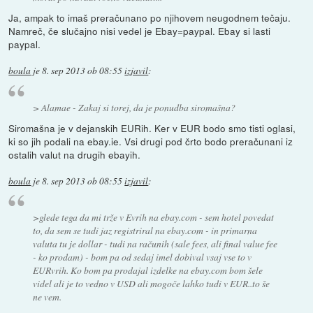
Ja, ampak to imaš preračunano po njihovem neugodnem tečaju.
Namreč, če slučajno nisi vedel je Ebay=paypal. Ebay si lasti
paypal.
boula
je
8. sep 2013 ob 08:55
izjavil
:
> Alamae - Zakaj si torej, da je ponudba siromašna?
Siromašna je v dejanskih EURih. Ker v EUR bodo smo tisti oglasi,
ki so jih podali na ebay.ie. Vsi drugi pod črto bodo preračunani iz
ostalih valut na drugih ebayih.
boula
je
8. sep 2013 ob 08:55
izjavil
:
>glede tega da mi trže v Evrih na ebay.com - sem hotel povedat
to, da sem se tudi jaz registriral na ebay.com - in primarna
valuta tu je dollar - tudi na računih (sale fees, ali final value fee
- ko prodam) - bom pa od sedaj imel dobival vsaj vse to v
EURvrih. Ko bom pa prodajal izdelke na ebay.com bom šele
videl ali je to vedno v USD ali mogoče lahko tudi v EUR..to še
ne vem.