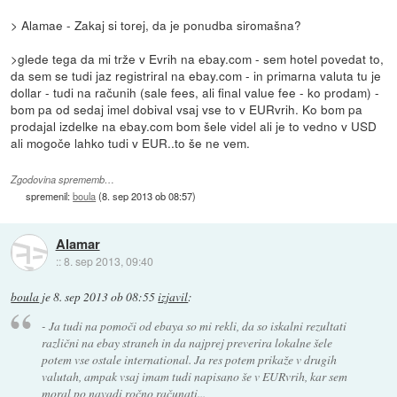
> Alamae - Zakaj si torej, da je ponudba siromašna?
>glede tega da mi trže v Evrih na ebay.com - sem hotel povedat to,
da sem se tudi jaz registriral na ebay.com - in primarna valuta tu je
dollar - tudi na računih (sale fees, ali final value fee - ko prodam) -
bom pa od sedaj imel dobival vsaj vse to v EURvrih. Ko bom pa
prodajal izdelke na ebay.com bom šele videl ali je to vedno v USD
ali mogoče lahko tudi v EUR..to še ne vem.
Zgodovina sprememb…
spremenil:
boula
(
8. sep 2013 ob 08:57
)
Alamar
::
8. sep 2013, 09:40
boula
je
8. sep 2013 ob 08:55
izjavil
:
- Ja tudi na pomoči od ebaya so mi rekli, da so iskalni rezultati
različni na ebay straneh in da najprej preverira lokalne šele
potem vse ostale international. Ja res potem prikaže v drugih
valutah, ampak vsaj imam tudi napisano še v EURvrih, kar sem
moral po navadi ročno računati...