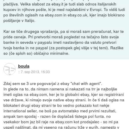
plačljiva. Velika slabost za ebay.it je tudi slab odnos italijanskih
kupcev in njihove pošte, ki je med najslabšimi v Evropi. To vidiš tudi
po številnih oglasih na ebay.com in ebay.co.uk, kjer imajo blokirano
pošiljanje v Italijo.
Kar se tiče drugega vprašanja, pa si moraš sam preračunat, kar te
pride ceneje. Pri pretvorbi moraš pogledat na tečajno listo svoje
banke in seveda v paypalu imeti nastavljeno da valuto pretvori
tvoja banka in ne paypal (za postopek glej višje v tej temi). Razlike
so (če sploh so) običajno minimalne.
boula
::
7. sep 2013, 16:33
Zdaj sem se 3 ure pogovarjal z ebay "chat with agent".
In glede na to, da nimam namena si nakazati na trr je najboljše
imeti oglas na ebay.com, ker je to globalni ebay, kjer so registrirani
vse države, ki nimajo svoje native ebay strani. In če ti daš oglas na
bilokateri drugi ebay strani te bo vedno pokazalo kot nekje
international seller, ne boš pa avtomatsko med prvimi rezultati,
ampak tam spodaj - razen če doplačaš tistega pol funta. no
vsekakor bom jaz bil raje na ebay.com kot prodajalec - so mi pa
uspeli naštimat, da mi vseeno na računu trže v eurih, namesto v