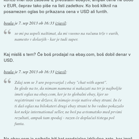
v EUR, čeprav tako piše na listi zadetkov. Ko boš kliknil na
posamezen oglas bo prikazana cena v USD ali funtih.
boula
je
7. sep 2013 ob 16:33
izjavil
:
so mi pa uspeli naštimat, da mi vseeno na računu trže v eurih,
namesto v dolarjih - kar je tudi super.
Kaj misliš s tem? Če boš prodajal na ebay.com, boš dobil denar v
USD.
boula
je
7. sep 2013 ob 16:33
izjavil
:
Zdaj sem se 3 ure pogovarjal z ebay "chat with agent".
In glede na to, da nimam namena si nakazati na trr je najboljše
imeti oglas na ebay.com, ker je to globalni ebay, kjer so
registrirani vse države, ki nimajo svoje native ebay strani. In če
ti daš oglas na bilokateri drugi ebay strani te bo vedno pokazalo
kot nekje international seller, ne boš pa avtomatsko med prvimi
rezultati, ampak tam spodaj - razen če doplačaš tistega pol
funta.
Na ebay.com je najbolje biti kot prodajalec izključno zato, ker imaš