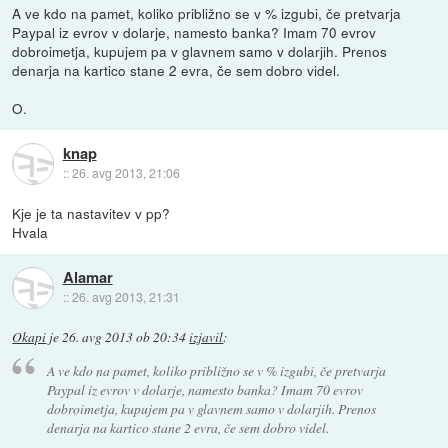
A ve kdo na pamet, koliko približno se v % izgubi, če pretvarja
Paypal iz evrov v dolarje, namesto banka? Imam 70 evrov
dobroimetja, kupujem pa v glavnem samo v dolarjih. Prenos
denarja na kartico stane 2 evra, če sem dobro videl.
O.
knap
::
26. avg 2013, 21:06
Kje je ta nastavitev v pp?
Hvala
Alamar
::
26. avg 2013, 21:31
Okapi
je
26. avg 2013 ob 20:34
izjavil
:
A ve kdo na pamet, koliko približno se v % izgubi, če pretvarja
Paypal iz evrov v dolarje, namesto banka? Imam 70 evrov
dobroimetja, kupujem pa v glavnem samo v dolarjih. Prenos
denarja na kartico stane 2 evra, če sem dobro videl.