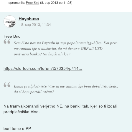
spremenilo:
Free Bird
(
8. sep 2013 ob 11:23
)
Hayabusa
::
8. sep 2013, 11:34
Free Bird
Sem čisto nov na Paypalu in sem popolnoma izgubljen. Kot prvo
me zanima kje si nastavim, da mi denar v GBP ali USD
pretvarja banka? Na banki ali kje?
https://slo-tech.com/forum/t573354/p414...
Imam predplačniščo Viso in me zanima kje bom dobil tisto kodo,
da si bom potrdil račun?
Na tramvajkomandi verjetno NE, na banki itak, kjer so ti izdali
predplačniško Viso.
beri temo o PP