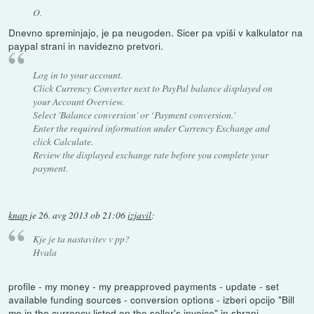
O.
Dnevno spreminjajo, je pa neugoden. Sicer pa vpiši v kalkulator na
paypal strani in navidezno pretvori.
Log in to your account.
Click Currency Converter next to PayPal balance displayed on
your Account Overview.
Select 'Balance conversion' or ‘Payment conversion.’
Enter the required information under Currency Exchange and
click Calculate.
Review the displayed exchange rate before you complete your
payment.
knap
je
26. avg 2013 ob 21:06
izjavil
:
Kje je ta nastavitev v pp?
Hvala
profile - my money - my preapproved payments - update - set
available funding sources - conversion options - izberi opcijo "Bill
me in the currency listed on the seller's invoice" in shrani