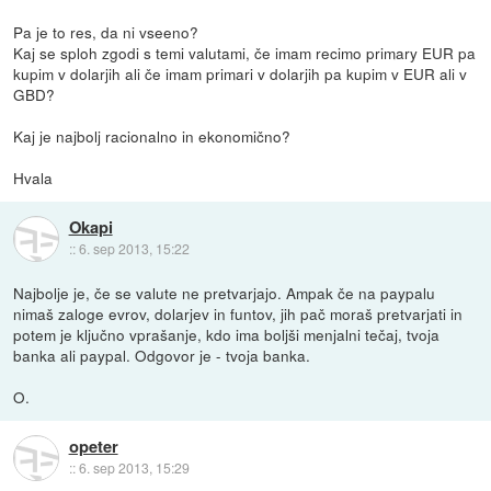
Pa je to res, da ni vseeno?
Kaj se sploh zgodi s temi valutami, če imam recimo primary EUR pa
kupim v dolarjih ali če imam primari v dolarjih pa kupim v EUR ali v
GBD?
Kaj je najbolj racionalno in ekonomično?
Hvala
Okapi
::
6. sep 2013, 15:22
Najbolje je, če se valute ne pretvarjajo. Ampak če na paypalu
nimaš zaloge evrov, dolarjev in funtov, jih pač moraš pretvarjati in
potem je ključno vprašanje, kdo ima boljši menjalni tečaj, tvoja
banka ali paypal. Odgovor je - tvoja banka.
O.
opeter
::
6. sep 2013, 15:29