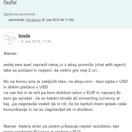
PayPal
Zgodovina sprememb…
spremenilo:
Hayabusa
(
8. sep 2013 ob 11:34
)
boula
::
8. sep 2013, 11:38
Alamar:
sedaj sem spet zapravil nekaj ur z ebay pomočjo (chat with agent)
tako so počasni in nejasni, da vedno gre vsaj 2 uri...
No na koncu smo le zaključili tako, na ebay.com - dam oglas v USD
in dobim plačano v USD
na vse fee in te reči pa bom dobilval račun v EUR in najmanj 8x
sem ga vprašal - če so kakšni stroški ali converting currency al
kaj...pa zagotavlja vsakič da ni nič..če bo karkoli imam spisek naše
komunikacije in vsi so zagotavljali da ni stroškov..
Alamar -katera stran pa potem prikazuje največ rezultatov, kjer
imajo prodajalci EU ceno in plačam v EU?