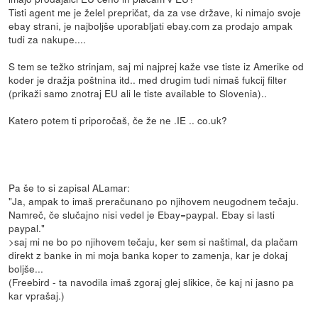
Tisti agent me je želel prepričat, da za vse države, ki nimajo svoje
ebay strani, je najboljše uporabljati ebay.com za prodajo ampak
tudi za nakupe....
S tem se težko strinjam, saj mi najprej kaže vse tiste iz Amerike od
koder je dražja poštnina itd.. med drugim tudi nimaš fukcij filter
(prikaži samo znotraj EU ali le tiste available to Slovenia)..
Katero potem ti priporočaš, če že ne .IE .. co.uk?
Pa še to si zapisal ALamar:
"Ja, ampak to imaš preračunano po njihovem neugodnem tečaju.
Namreč, če slučajno nisi vedel je Ebay=paypal. Ebay si lasti
paypal."
>saj mi ne bo po njihovem tečaju, ker sem si naštimal, da plačam
direkt z banke in mi moja banka koper to zamenja, kar je dokaj
boljše...
(Freebird - ta navodila imaš zgoraj glej slikice, če kaj ni jasno pa
kar vprašaj.)