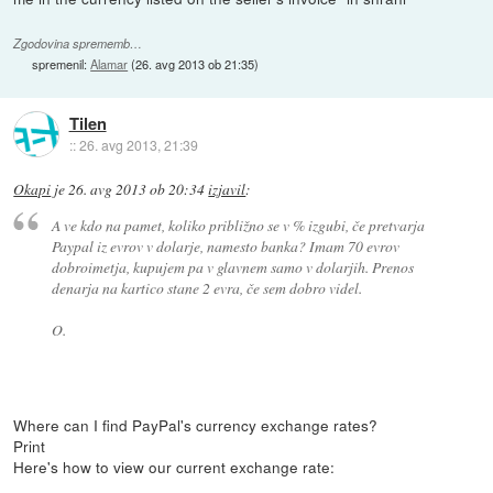
Zgodovina sprememb…
spremenil:
Alamar
(
26. avg 2013 ob 21:35
)
Tilen
::
26. avg 2013, 21:39
Okapi
je
26. avg 2013 ob 20:34
izjavil
:
A ve kdo na pamet, koliko približno se v % izgubi, če pretvarja
Paypal iz evrov v dolarje, namesto banka? Imam 70 evrov
dobroimetja, kupujem pa v glavnem samo v dolarjih. Prenos
denarja na kartico stane 2 evra, če sem dobro videl.
O.
Where can I find PayPal's currency exchange rates?
Print
Here's how to view our current exchange rate: