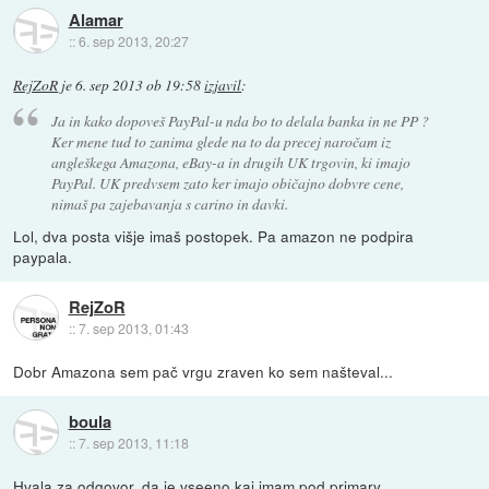
Alamar
::
6. sep 2013, 20:27
RejZoR
je
6. sep 2013 ob 19:58
izjavil
:
Ja in kako dopoveš PayPal-u nda bo to delala banka in ne PP ?
Ker mene tud to zanima glede na to da precej naročam iz
angleškega Amazona, eBay-a in drugih UK trgovin, ki imajo
PayPal. UK predvsem zato ker imajo običajno dobvre cene,
nimaš pa zajebavanja s carino in davki.
Lol, dva posta višje imaš postopek. Pa amazon ne podpira
paypala.
RejZoR
::
7. sep 2013, 01:43
Dobr Amazona sem pač vrgu zraven ko sem našteval...
boula
::
7. sep 2013, 11:18
Hvala za odgovor, da je vseeno kaj imam pod primary.