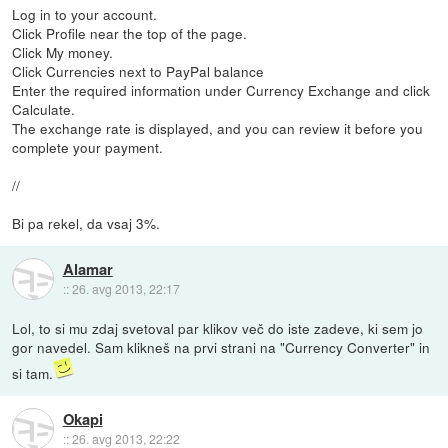
Log in to your account.
Click Profile near the top of the page.
Click My money.
Click Currencies next to PayPal balance
Enter the required information under Currency Exchange and click
Calculate.
The exchange rate is displayed, and you can review it before you
complete your payment.
//
Bi pa rekel, da vsaj 3%.
Alamar
::
26. avg 2013, 22:17
Lol, to si mu zdaj svetoval par klikov več do iste zadeve, ki sem jo
gor navedel. Sam klikneš na prvi strani na "Currency Converter" in
si tam.
Okapi
::
26. avg 2013, 22:22