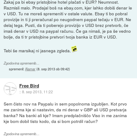
Zakaj pa bi ebay pristojbine hotel plačati v EUR? Neumnost.
Razmisli malo. Prodajal boš na ebay.com, kjer lahko dobiš denar le
v USD. Tu ne moreš spremeniti v ostale valute. Ebay ti bo pobral
provizije in ti ji preračunal po neugodnem paypal tečaju v EUR. Ne
delaj tega. Pusti, da ti poberejo provizijo v USD brez pretvorb, če
imaš denar v USD na paypal računu. Če ga nimaš, je pa še vedno
bolje, da ti tr pristojbine pretvori tvoja banka iz EUR v USD.
Tebi še marsikaj ni jasnega zgleda.
Zgodovina sprememb…
spremenil:
Alamar
(
8. sep 2013 ob 09:42
)
Free Bird
::
8. sep 2013, 11:22
Sem čisto nov na Paypalu in sem popolnoma izgubljen. Kot prvo
me zanima kje si nastavim, da mi denar v GBP ali USD pretvarja
banka? Na banki ali kje? Imam predplačniščo Viso in me zanima
kje bom dobil tisto kodo, da si bom potrdil račun?
Zgodovina sprememb…