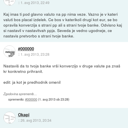
::
1. avg 2013, 22:49
Kaj imas ti pod glavno valuto na pp nima veze. Vazno je v kateri
valuti bos placal izdelek. Ce bos v katerikoli drugi kot eur, se bo
opravila konverzija s strani pp ali s strani tvoje banke. Odvisno kaj
si nastavil v nastavitvah ppja. Seveda je vedno ugodneje, ce
nastavis pretvorbo s strani tvoje banke.
#000000
::
1. avg 2013, 23:28
Nastaviš da to tvoja banke vrši konverzijo v druge valute pa znaš
kr konkretno prihranit.
edit: ja kot je predhodnik omenil
Zgodovina sprememb…
spremenilo:
#000000
(
1. avg 2013 ob 23:28
)
Okapi
::
26. avg 2013, 20:34