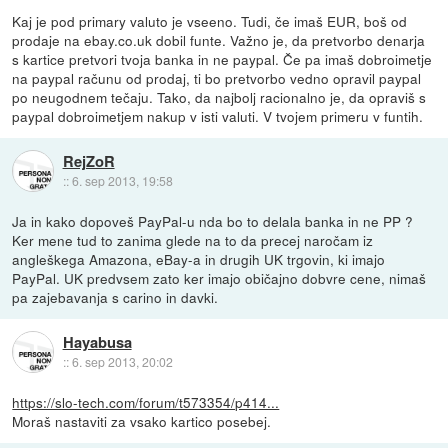
Kaj je pod primary valuto je vseeno. Tudi, če imaš EUR, boš od
prodaje na ebay.co.uk dobil funte. Važno je, da pretvorbo denarja
s kartice pretvori tvoja banka in ne paypal. Če pa imaš dobroimetje
na paypal računu od prodaj, ti bo pretvorbo vedno opravil paypal
po neugodnem tečaju. Tako, da najbolj racionalno je, da opraviš s
paypal dobroimetjem nakup v isti valuti. V tvojem primeru v funtih.
RejZoR
::
6. sep 2013, 19:58
Ja in kako dopoveš PayPal-u nda bo to delala banka in ne PP ?
Ker mene tud to zanima glede na to da precej naročam iz
angleškega Amazona, eBay-a in drugih UK trgovin, ki imajo
PayPal. UK predvsem zato ker imajo običajno dobvre cene, nimaš
pa zajebavanja s carino in davki.
Hayabusa
::
6. sep 2013, 20:02
https://slo-tech.com/forum/t573354/p414...
Moraš nastaviti za vsako kartico posebej.