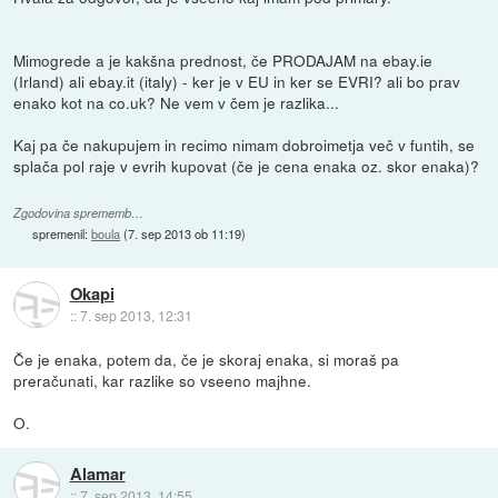
Mimogrede a je kakšna prednost, če PRODAJAM na ebay.ie
(Irland) ali ebay.it (italy) - ker je v EU in ker se EVRI? ali bo prav
enako kot na co.uk? Ne vem v čem je razlika...
Kaj pa če nakupujem in recimo nimam dobroimetja več v funtih, se
splača pol raje v evrih kupovat (če je cena enaka oz. skor enaka)?
Zgodovina sprememb…
spremenil:
boula
(
7. sep 2013 ob 11:19
)
Okapi
::
7. sep 2013, 12:31
Če je enaka, potem da, če je skoraj enaka, si moraš pa
preračunati, kar razlike so vseeno majhne.
O.
Alamar
::
7. sep 2013, 14:55