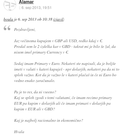
Alamar
::
6. sep 2013, 19:51
boula
je
6. sep 2013 ob 10:38
izjavil
:
Pozdravljeni,
Jaz večinoma kupujem v GBP ali USD, redko kdaj v €.
Prodal sem le 2 izdelka kar v GBD - takrat mi je bilo še žal, da
nisem imel primary Currency v €.
Sedaj imam Primary v Euro. Nekateri ste napisali, da je boljše
imeti v valuti v kateri kupuješ - npr dolarjih, nekateri pa da ni to
sploh važno. Kot da je važno le v kateri plačaš in če ni Euro bo
vedno enako zaračunalo.
Pa je to res, da ni vseeno?
Kaj se sploh zgodi s temi valutami, če imam recimo primary
EUR pa kupim v dolarjih ali če imam primari v dolarjih pa
kupim v EUR ali v GBD?
Kaj je najbolj racionalno in ekonomično?
Hvala