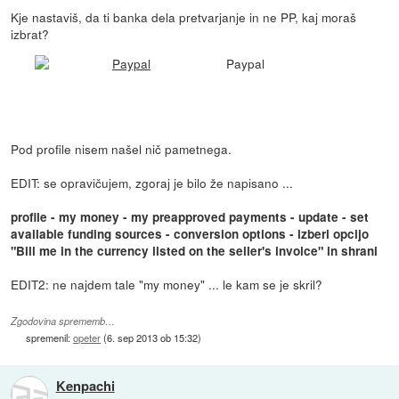
Kje nastaviš, da ti banka dela pretvarjanje in ne PP, kaj moraš
izbrat?
Paypal
Pod profile nisem našel nič pametnega.
EDIT: se opravičujem, zgoraj je bilo že napisano ...
profile - my money - my preapproved payments - update - set
available funding sources - conversion options - izberi opcijo
"Bill me in the currency listed on the seller's invoice" in shrani
EDIT2: ne najdem tale "my money" ... le kam se je skril?
Zgodovina sprememb…
spremenil:
opeter
(
6. sep 2013 ob 15:32
)
Kenpachi