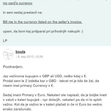
my card's currency
in sem sedaj prestavil na:
Bill me in the currency listed on the seller's invoice.
upam, da bom kaj prišparal pri prihodnjih nakupih :)
LP
boula
::
6. sep 2013, 10:38
Pozdravljeni,
Jaz večinoma kupujem v GBP ali USD, redko kdaj v €.
Prodal sem le 2 izdelka kar v GBD - takrat mi je bilo še žal, da
nisem imel primary Currency v €.
Sedaj imam Primary v Euro. Nekateri ste napisali, da je boljše imeti
v valuti v kateri kupuješ - npr dolarjih, nekateri pa da ni to sploh
važno. Kot da je važno le v kateri plačaš in če ni Euro bo vedno
enako zaračunalo.