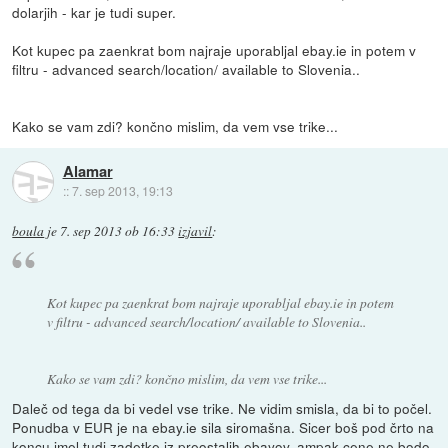
dolarjih - kar je tudi super.
Kot kupec pa zaenkrat bom najraje uporabljal ebay.ie in potem v
filtru - advanced search/location/ available to Slovenia..
Kako se vam zdi? končno mislim, da vem vse trike...
Alamar
::
7. sep 2013, 19:13
boula
je
7. sep 2013 ob 16:33
izjavil
:
Kot kupec pa zaenkrat bom najraje uporabljal ebay.ie in potem
v filtru - advanced search/location/ available to Slovenia..
Kako se vam zdi? končno mislim, da vem vse trike...
Daleč od tega da bi vedel vse trike. Ne vidim smisla, da bi to počel.
Ponudba v EUR je na ebay.ie sila siromašna. Sicer boš pod črto na
koncu imel tudi zadetke iz preostalih ebayov, ampak cene ne bodo