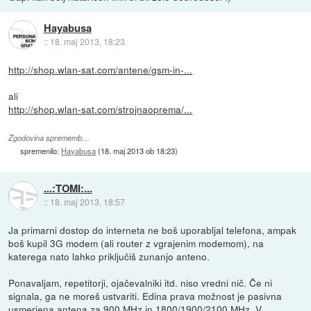
Hayabusa
::
18. maj 2013, 18:23
http://shop.wlan-sat.com/antene/gsm-in-...
ali
http://shop.wlan-sat.com/strojnaoprema/...
Zgodovina sprememb…
spremenilo:
Hayabusa
(
18. maj 2013 ob 18:23
)
...:TOMI:...
::
18. maj 2013, 18:57
Ja primarni dostop do interneta ne boš uporabljal telefona, ampak
boš kupil 3G modem (ali router z vgrajenim modemom), na
katerega nato lahko priključiš zunanjo anteno.
Ponavaljam, repetitorji, ojačevalniki itd. niso vredni nič. Če ni
signala, ga ne moreš ustvariti. Edina prava možnost je pasivna
usmerjena antena za 900 MHz in 1800/1900/2100 MHz. V