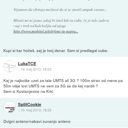
Vrjamem da obstaja možnost da si se zmotil ampak vseeno...
Hkrati mi ni jasno zakaj bi imel kdo ta cube, če je tale zadeva
vsaj v treh točkah boljša od njega
http://www.mobitel.si/telefoni-in-napra...
Kupi si kar hočeš, saj je tvoj denar. Sam si predlagal cube.
LukaTCE
::
19. maj 2013, 18:23
Kaj je najbolše uzet za tale UMTS ali 3G ? 100m stran od mene pa
50m višje lovi UMTS ne vem za 3G se da kej nardit ?
Sem iz Kostanjevice na Krki
SplitCookie
::
19. maj 2013, 18:29
Dvigni anteno/nabavi zunanjo anteno