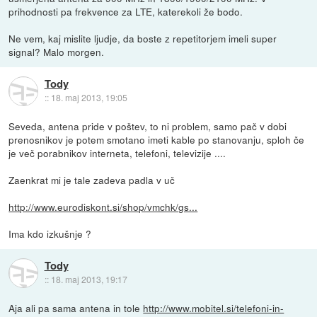
prihodnosti pa frekvence za LTE, katerekoli že bodo.
Ne vem, kaj mislite ljudje, da boste z repetitorjem imeli super
signal? Malo morgen.
Tody
::
18. maj 2013, 19:05
Seveda, antena pride v poštev, to ni problem, samo pač v dobi
prenosnikov je potem smotano imeti kable po stanovanju, sploh če
je več porabnikov interneta, telefoni, televizije ....
Zaenkrat mi je tale zadeva padla v uč
http://www.eurodiskont.si/shop/vmchk/gs...
Ima kdo izkušnje ?
Tody
::
18. maj 2013, 19:17
Aja ali pa sama antena in tole
http://www.mobitel.si/telefoni-in-