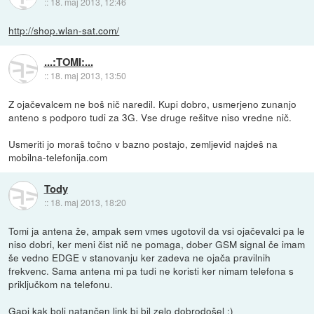
::
18. maj 2013, 12:46
http://shop.wlan-sat.com/
...:TOMI:...
::
18. maj 2013, 13:50
Z ojačevalcem ne boš nič naredil. Kupi dobro, usmerjeno zunanjo
anteno s podporo tudi za 3G. Vse druge rešitve niso vredne nič.
Usmeriti jo moraš točno v bazno postajo, zemljevid najdeš na
mobilna-telefonija.com
Tody
::
18. maj 2013, 18:20
Tomi ja antena že, ampak sem vmes ugotovil da vsi ojačevalci pa le
niso dobri, ker meni čist nič ne pomaga, dober GSM signal če imam
še vedno EDGE v stanovanju ker zadeva ne ojača pravilnih
frekvenc. Sama antena mi pa tudi ne koristi ker nimam telefona s
priključkom na telefonu.
Gapi kak bolj natančen link bi bil zelo dobrodošel :)