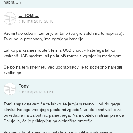
napra...
?
...:TOMI:...
::
18. maj 2013, 20:18
Vzemi tale cube in zunanjo anteno (če gre sploh na to napravo).
Ta cube je prenosen, ima vgrajeno baterijo.
Lahko pa vzameš router, ki ima USB vhod, v katerega lahko
vtakneš USB modem, ali pa kupiš router z vgrajenim modemom.
Če bo na tem internetu več uporabnikov, je to potrebno narediti
kvalitetno.
Tody
::
19. maj 2013, 01:51
Tomi ampak nevem če te lahko še jemljem resno... od drugega
stavka tvojega zadnjega posta mi zgledaš kot da imaš veliko za
povedati a na žalost nič pametnega. Na mobitelovi strani piše da :
Deluje le, če je priklopljen na električno omrežje.
Vrjamem da obstaja možnost da si se zmotil ampak vseeno...