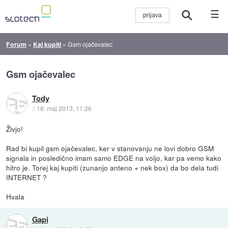
☰
Forum
»
Kaj kupiti
»
Gsm ojačevalec
Gsm ojačevalec
Tody
::
18. maj 2013, 11:26
Živjo!
Rad bi kupil gsm ojačevalec, ker v stanovanju ne lovi dobro GSM
signala in posledično imam samo EDGE na voljo, kar pa vemo kako
hitro je. Torej kaj kupiti (zunanjo anteno + nek box) da bo dela tudi
INTERNET ?
Hvala
Gapi