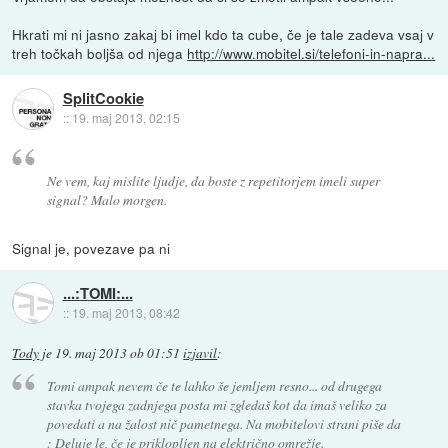
Hkrati mi ni jasno zakaj bi imel kdo ta cube, če je tale zadeva vsaj v
treh točkah boljša od njega
http://www.mobitel.si/telefoni-in-napra...
SplitCookie
::
19. maj 2013, 02:15
Ne vem, kaj mislite ljudje, da boste z repetitorjem imeli super
signal? Malo morgen.
Signal je, povezave pa ni
...:TOMI:...
::
19. maj 2013, 08:42
Tody
je
19. maj 2013 ob 01:51
izjavil
:
Tomi ampak nevem če te lahko še jemljem resno... od drugega
stavka tvojega zadnjega posta mi zgledaš kot da imaš veliko za
povedati a na žalost nič pametnega. Na mobitelovi strani piše da
: Deluje le, če je priklopljen na električno omrežje.