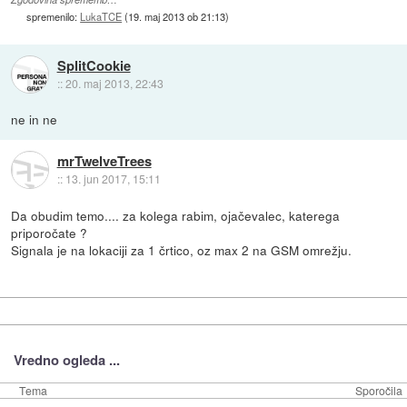
spremenilo:
LukaTCE
(
19. maj 2013 ob 21:13
)
SplitCookie
::
20. maj 2013, 22:43
ne in ne
mrTwelveTrees
::
13. jun 2017, 15:11
Da obudim temo.... za kolega rabim, ojačevalec, katerega
priporočate ?
Signala je na lokaciji za 1 črtico, oz max 2 na GSM omrežju.
Vredno ogleda ...
Tema
Sporočila