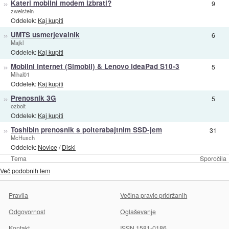
»
Kateri mobilni modem izbrati?
9
zweistein
Oddelek:
Kaj kupiti
»
UMTS usmerjevalnik
6
Majkl
Oddelek:
Kaj kupiti
»
Mobilni internet (Simobil) & Lenovo IdeaPad S10-3
5
Mihal01
Oddelek:
Kaj kupiti
»
Prenosnik 3G
5
ozbolt
Oddelek:
Kaj kupiti
»
Toshibin prenosnik s polterabajtnim SSD-jem
31
McHusch
Oddelek:
Novice
/
Diski
Tema
Sporočila
Več podobnih tem
Pravila
Večina pravic pridržanih
Odgovornost
Oglaševanje
Kontakt
ISSN 1581-0186