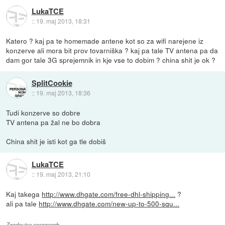
LukaTCE
::
19. maj 2013, 18:31
Katero ? kaj pa te homemade antene kot so za wifi narejene iz
konzerve ali mora bit prov tovarniška ? kaj pa tale TV antena pa da
dam gor tale 3G sprejemnik in kje vse to dobim ? china shit je ok ?
SplitCookie
::
19. maj 2013, 18:36
Tudi konzerve so dobre
TV antena pa žal ne bo dobra
China shit je isti kot ga tle dobiš
LukaTCE
::
19. maj 2013, 21:10
Kaj takega
http://www.dhgate.com/free-dhl-shipping...
?
ali pa tale
http://www.dhgate.com/new-up-to-500-squ...
Zgodovina sprememb…