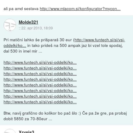
ali pa amd sestava
http://www.mlacom.si/konfigurator?mycon...
Molde321
::
22. apr 2013, 18:09
Pri matični lahko še prišparaš 30 eur (
http://www.funtech.si/si/vsi-
oddelki/ko...
in tako prideš na 500 ampak jaz bi vzel tole spodaj,
dal 530 in imel mir ...
http://www.funtech.si/si/vsi-oddelki/ko...
http://www.funtech.si/si/vsi-oddelki/ko...
http://www.funtech.si/si/vsi-oddelki/ko...
http://www.funtech.si/si/vsi-oddelki/ko...
http://www.funtech.si/si/vsi-oddelki/ko...
http://www.funtech.si/si/vsi-oddelki/ko...
http://www.funtech.si/si/vsi-oddelki/ko...
http://www.funtech.si/si/vsi-oddelki/ko...
Btw, navij grafično do kolikor bo pač šlo :) Če pa že gre, pa probaj
dobit 5850 za 70-80eur ...
Xrysis3