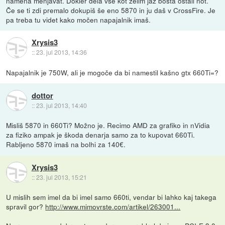
namena menjavat. Dokler dela vse kot želim jaz bosta ostali not.
Če se ti zdi premalo dokupiš še eno 5870 in ju daš v CrossFire. Je
pa treba tu videt kako močen napajalnik imaš.
Xrysis3
::
23. jul 2013, 14:36
Napajalnik je 750W, ali je mogoče da bi namestil kašno gtx 660Ti=?
dottor
::
23. jul 2013, 14:40
Misliš 5870 in 660Ti? Možno je. Recimo AMD za grafiko in nVidia
za fiziko ampak je škoda denarja samo za to kupovat 660Ti.
Rabljeno 5870 imaš na bolhi za 140€.
Xrysis3
::
23. jul 2013, 15:21
U mislih sem imel da bi imel samo 660ti, vendar bi lahko kaj takega
spravil gor?
http://www.mimovrste.com/artikel/263001...