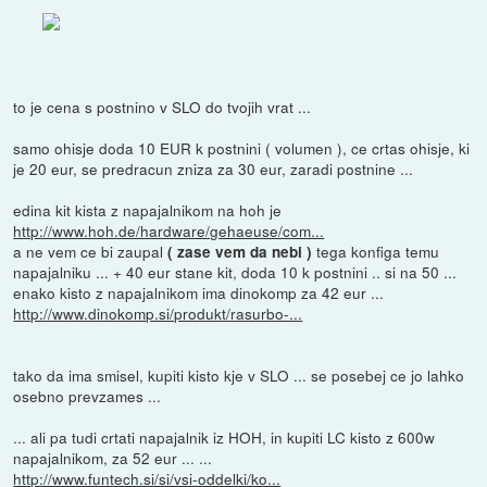
to je cena s postnino v SLO do tvojih vrat ...
samo ohisje doda 10 EUR k postnini ( volumen ), ce crtas ohisje, ki
je 20 eur, se predracun zniza za 30 eur, zaradi postnine ...
edina kit kista z napajalnikom na hoh je
http://www.hoh.de/hardware/gehaeuse/com...
a ne vem ce bi zaupal
tega konfiga temu
( zase vem da nebi )
napajalniku ... + 40 eur stane kit, doda 10 k postnini .. si na 50 ...
enako kisto z napajalnikom ima dinokomp za 42 eur ...
http://www.dinokomp.si/produkt/rasurbo-...
tako da ima smisel, kupiti kisto kje v SLO ... se posebej ce jo lahko
osebno prevzames ...
... ali pa tudi crtati napajalnik iz HOH, in kupiti LC kisto z 600w
napajalnikom, za 52 eur ... ...
http://www.funtech.si/si/vsi-oddelki/ko...