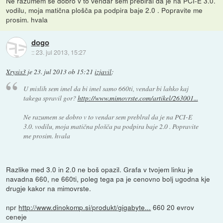
Ne razumem se dobro v to vendar sem preblral da je na PCI-E 3.0.
vodilu, moja matična plošča pa podpira baje 2.0 . Popravite me
prosim. hvala
dogo
::
23. jul 2013, 15:27
Xrysis3
je
23. jul 2013 ob 15:21
izjavil
:
U mislih sem imel da bi imel samo 660ti, vendar bi lahko kaj
takega spravil gor?
http://www.mimovrste.com/artikel/263001...
Ne razumem se dobro v to vendar sem preblral da je na PCI-E
3.0. vodilu, moja matična plošča pa podpira baje 2.0 . Popravite
me prosim. hvala
Razlike med 3.0 in 2.0 ne boš opazil. Grafa v tvojem linku je
navadna 660, ne 660ti, poleg tega pa je cenovno bolj ugodna kje
drugje kakor na mimovrste.
npr
http://www.dinokomp.si/produkt/gigabyte...
660 20 evrov
ceneje