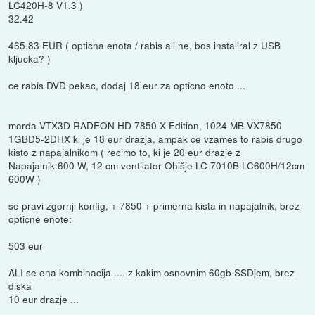
LC420H-8 V1.3 )
32.42
465.83 EUR ( opticna enota / rabis ali ne, bos instaliral z USB
kljucka? )
ce rabis DVD pekac, dodaj 18 eur za opticno enoto ...
morda VTX3D RADEON HD 7850 X-Edition, 1024 MB VX7850
1GBD5-2DHX ki je 18 eur drazja, ampak ce vzames to rabis drugo
kisto z napajalnikom ( recimo to, ki je 20 eur drazje z
Napajalnik:600 W, 12 cm ventilator Ohišje LC 7010B LC600H/12cm
600W )
se pravi zgornji konfig, + 7850 + primerna kista in napajalnik, brez
opticne enote:
503 eur
ALI se ena kombinacija .... z kakim osnovnim 60gb SSDjem, brez
diska
10 eur drazje ...