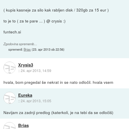
( kupis kasneje za silo kak rabljen disk / 320gb za 15 eur )
to je to ( za te pare ... ) @ crysis :)
funtech.si
Zgodovina sprememb…
spremenil:
Brias
(
23. apr 2013 ob 22:56
)
Xrysis3
::
24. apr 2013, 14:59
hvala, bom pregedal še nekrat in se nato odločil. hvala vsem
Eureka
::
24. apr 2013, 15:05
Navijam za zadnji predlog (katerkoli, je na tebi da se odločiš)
Brias