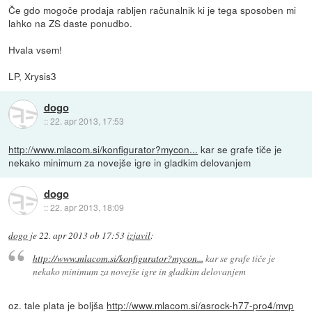
Če gdo mogoče prodaja rabljen računalnik ki je tega sposoben mi
lahko na ZS daste ponudbo.
Hvala vsem!
LP, Xrysis3
dogo
::
22. apr 2013, 17:53
http://www.mlacom.si/konfigurator?mycon...
kar se grafe tiče je
nekako minimum za novejše igre in gladkim delovanjem
dogo
::
22. apr 2013, 18:09
dogo
je
22. apr 2013 ob 17:53
izjavil
:
http://www.mlacom.si/konfigurator?mycon...
kar se grafe tiče je
nekako minimum za novejše igre in gladkim delovanjem
oz. tale plata je boljša
http://www.mlacom.si/asrock-h77-pro4/mvp