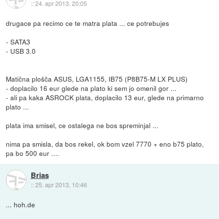
::
24. apr 2013, 20:05
drugace pa recimo ce te matra plata ... ce potrebujes
- SATA3
- USB 3.0
Matična plošča ASUS, LGA1155, IB75 (P8B75-M LX PLUS)
- doplacilo 16 eur glede na plato ki sem jo omenil gor ...
- ali pa kaka ASROCK plata, doplacilo 13 eur, glede na primarno
plato ...
plata ima smisel, ce ostalega ne bos spreminjal ...
nima pa smisla, da bos rekel, ok bom vzel 7770 + eno b75 plato,
pa bo 500 eur ....
Brias
::
25. apr 2013, 10:46
... hoh.de