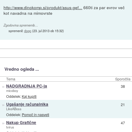
http://www.dinokomp.si/produkt/asus-gef...
660ti za par evrov več
kot navadna na mimovrste
Zgodovina sprememb…
spremenil:
dogo
(
23. jul 2013 ob 15:32
)
Vredno ogleda ...
Tema
Sporočila
»
NADGRADNJA PC-ja
38
micoboy
Oddelek:
Kaj kupiti
»
Ugašanje računalnika
21
LikeABoss
Oddelek:
Pomoč in nasveti
»
Nakup Grafične
47
tvirus