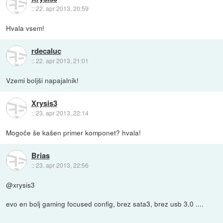
::
22. apr 2013, 20:59
Hvala vsem!
rdecaluc
::
22. apr 2013, 21:01
Vzemi boljši napajalnik!
Xrysis3
::
23. apr 2013, 22:14
Mogoče še kašen primer komponet? hvala!
Brias
::
23. apr 2013, 22:56
@xrysis3
evo en bolj gaming focused config, brez sata3, brez usb 3.0 ....