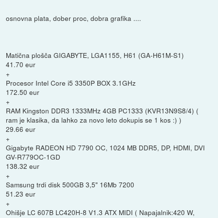
osnovna plata, dober proc, dobra grafika ....
Matična plošča GIGABYTE, LGA1155, H61 (GA-H61M-S1)
41.70 eur
+
Procesor Intel Core i5 3350P BOX 3.1GHz
172.50 eur
+
RAM Kingston DDR3 1333MHz 4GB PC1333 (KVR13N9S8/4) (
ram je klasika, da lahko za novo leto dokupis se 1 kos :) )
29.66 eur
+
Gigabyte RADEON HD 7790 OC, 1024 MB DDR5, DP, HDMI, DVI
GV-R779OC-1GD
138.32 eur
+
Samsung trdi disk 500GB 3,5" 16Mb 7200
51.23 eur
+
Ohišje LC 607B LC420H-8 V1.3 ATX MIDI ( Napajalnik:420 W,