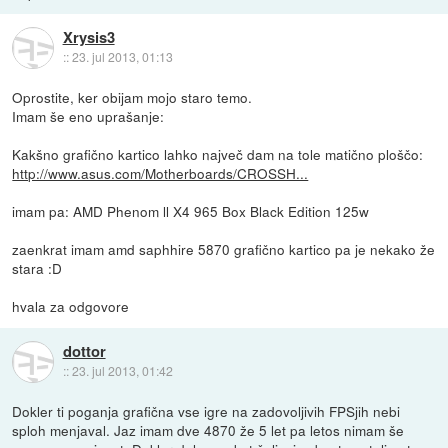
Xrysis3
::
23. jul 2013, 01:13
Oprostite, ker obijam mojo staro temo.
Imam še eno uprašanje:
Kakšno grafično kartico lahko največ dam na tole matično ploščo:
http://www.asus.com/Motherboards/CROSSH...
imam pa: AMD Phenom ll X4 965 Box Black Edition 125w
zaenkrat imam amd saphhire 5870 grafično kartico pa je nekako že
stara :D
hvala za odgovore
dottor
::
23. jul 2013, 01:42
Dokler ti poganja grafična vse igre na zadovoljivih FPSjih nebi
sploh menjaval. Jaz imam dve 4870 že 5 let pa letos nimam še