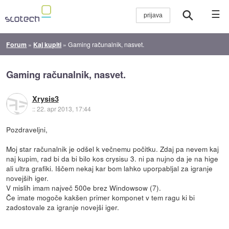
☰
Forum
»
Kaj kupiti
»
Gaming računalnik, nasvet.
Gaming računalnik, nasvet.
Xrysis3
::
22. apr 2013, 17:44
Pozdraveljni,
Moj star računalnik je odšel k večnemu počitku. Zdaj pa nevem kaj
naj kupim, rad bi da bi bilo kos crysisu 3. ni pa nujno da je na hige
ali ultra grafiki. Iščem nekaj kar bom lahko uporpabljal za igranje
novejših iger.
V mislih imam največ 500e brez Windowsow (7).
Če imate mogoče kakšen primer komponet v tem ragu ki bi
zadostovale za igranje novejši iger.