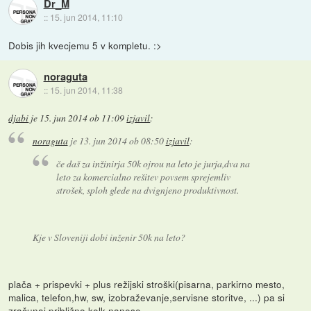
Dr_M
::
15. jun 2014, 11:10
Dobis jih kvecjemu 5 v kompletu. :>
noraguta
::
15. jun 2014, 11:38
djabi
je
15. jun 2014 ob 11:09
izjavil
:
noraguta
je
13. jun 2014 ob 08:50
izjavil
:
če daš za inžinirja 50k ojrou na leto je jurja,dva na
leto za komercialno rešitev povsem sprejemliv
strošek, sploh glede na dvignjeno produktivnost.
Kje v Sloveniji dobi inženir 50k na leto?
plača + prispevki + plus režijski stroški(pisarna, parkirno mesto,
malica, telefon,hw, sw, izobraževanje,servisne storitve, ...) pa si
zračunaj približno kolk nanese.