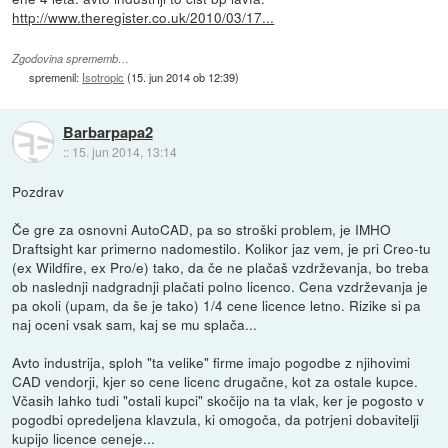
http://www.theregister.co.uk/2010/03/17...
Zgodovina sprememb…
spremenil:
Isotropic
(
15. jun 2014 ob 12:39
)
Barbarpapa2
::
15. jun 2014, 13:14
Pozdrav
Če gre za osnovni AutoCAD, pa so stroški problem, je IMHO
Draftsight kar primerno nadomestilo. Kolikor jaz vem, je pri Creo-tu
(ex Wildfire, ex Pro/e) tako, da če ne plačaš vzdrževanja, bo treba
ob naslednji nadgradnji plačati polno licenco. Cena vzdrževanja je
pa okoli (upam, da še je tako) 1/4 cene licence letno. Rizike si pa
naj oceni vsak sam, kaj se mu splača...
Avto industrija, sploh "ta velike" firme imajo pogodbe z njihovimi
CAD vendorji, kjer so cene licenc drugačne, kot za ostale kupce.
Včasih lahko tudi "ostali kupci" skočijo na ta vlak, ker je pogosto v
pogodbi opredeljena klavzula, ki omogoča, da potrjeni dobavitelji
kupijo licence ceneje...