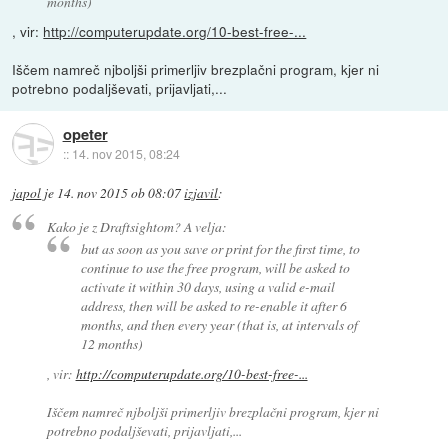
months)
, vir:
http://computerupdate.org/10-best-free-...
Iščem namreč njboljši primerljiv brezplačni program, kjer ni
potrebno podaljševati, prijavljati,...
opeter
::
14. nov 2015, 08:24
japol
je
14. nov 2015 ob 08:07
izjavil
:
Kako je z Draftsightom? A velja:
but as soon as you save or print for the first time, to
continue to use the free program, will be asked to
activate it within 30 days, using a valid e-mail
address, then will be asked to re-enable it after 6
months, and then every year (that is, at intervals of
12 months)
, vir:
http://computerupdate.org/10-best-free-...
Iščem namreč njboljši primerljiv brezplačni program, kjer ni
potrebno podaljševati, prijavljati,...