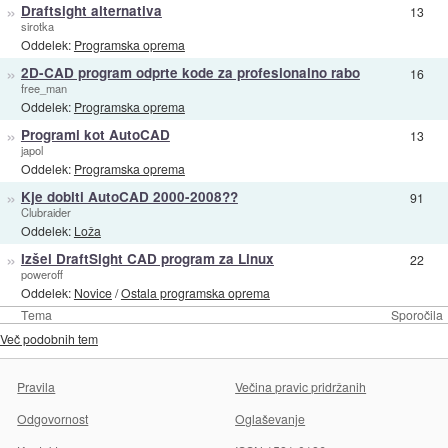
»
Draftsight alternativa
13
sirotka
Oddelek:
Programska oprema
»
2D-CAD program odprte kode za profesionalno rabo
16
free_man
Oddelek:
Programska oprema
»
Programi kot AutoCAD
13
japol
Oddelek:
Programska oprema
»
Kje dobiti AutoCAD 2000-2008??
91
Clubraider
Oddelek:
Loža
»
Izšel DraftSight CAD program za Linux
22
poweroff
Oddelek:
Novice
/
Ostala programska oprema
Tema
Sporočila
Več podobnih tem
Pravila
Večina pravic pridržanih
Odgovornost
Oglaševanje