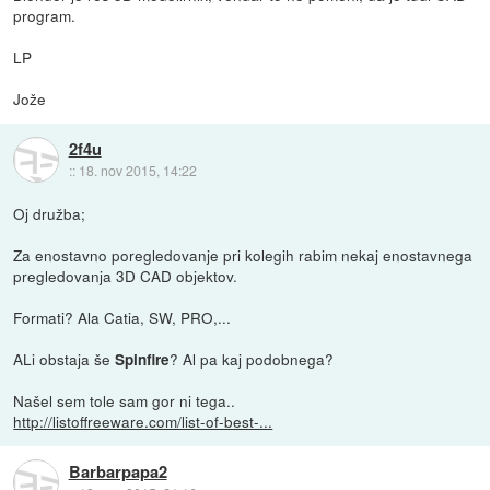
program.
LP
Jože
2f4u
::
18. nov 2015, 14:22
Oj družba;
Za enostavno poregledovanje pri kolegih rabim nekaj enostavnega
pregledovanja 3D CAD objektov.
Formati? Ala Catia, SW, PRO,...
ALi obstaja še
? Al pa kaj podobnega?
Spinfire
Našel sem tole sam gor ni tega..
http://listoffreeware.com/list-of-best-...
Barbarpapa2