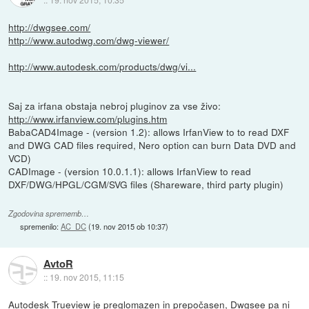
http://dwgsee.com/
http://www.autodwg.com/dwg-viewer/
http://www.autodesk.com/products/dwg/vi...
Saj za irfana obstaja nebroj pluginov za vse živo:
http://www.irfanview.com/plugins.htm
BabaCAD4Image - (version 1.2): allows IrfanView to to read DXF
and DWG CAD files required, Nero option can burn Data DVD and
VCD)
CADImage - (version 10.0.1.1): allows IrfanView to read
DXF/DWG/HPGL/CGM/SVG files (Shareware, third party plugin)
Zgodovina sprememb…
spremenilo:
AC_DC
(
19. nov 2015 ob 10:37
)
AvtoR
::
19. nov 2015, 11:15
Autodesk Trueview je preglomazen in prepočasen, Dwgsee pa ni