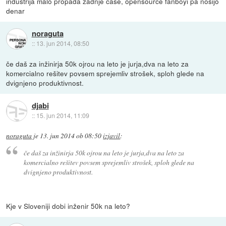
industrija malo propada zadnje case, opensource fanboyi pa nosijo
denar
noraguta
::
13. jun 2014, 08:50
če daš za inžinirja 50k ojrou na leto je jurja,dva na leto za
komercialno rešitev povsem sprejemliv strošek, sploh glede na
dvignjeno produktivnost.
djabi
::
15. jun 2014, 11:09
noraguta
je
13. jun 2014 ob 08:50
izjavil
:
če daš za inžinirja 50k ojrou na leto je jurja,dva na leto za
komercialno rešitev povsem sprejemliv strošek, sploh glede na
dvignjeno produktivnost.
Kje v Sloveniji dobi inženir 50k na leto?