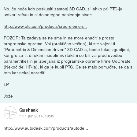
No, če hoče kdo poskusiti zastonj 3D CAD, si lahko pri PTC-ju
ustvari račun in si dolpotegne naslednjo stvar:
http://www.ptc.com/products/creo-elemen...
POZOR: Ta zadeva se ne sme in ne more enačiti s prosto
programsko opremo. Vsi (praktično večina), ki ste vajeni ti
"Parametric & Dimension driven" 3D CAD-a, boste tukaj zgubljeni,
ker gre za ti. direktni modelirnik (takšni so bili vsi pred uvedbo
parametrike) in je izpeljana iz programske opreme firme CoCreate
(Nekoč del HP-ja), ki ga je kupil PTC. Če se malo pomučite, se da s
tem kar nekaj narediti...
LP
Jože
Qushaak
::
17. jun 2014, 18:05
http://www.autodesk.com/products/autode...