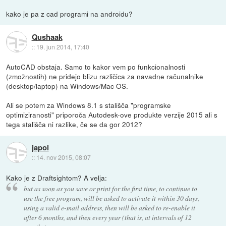
kako je pa z cad programi na androidu?
Qushaak
::
19. jun 2014, 17:40
AutoCAD obstaja. Samo to kakor vem po funkcionalnosti
(zmožnostih) ne pridejo blizu različica za navadne računalnike
(desktop/laptop) na Windows/Mac OS.
Ali se potem za Windows 8.1 s stališča "programske
optimiziranosti" priporoča Autodesk-ove produkte verzije 2015 ali s
tega stališča ni razlike, če se da gor 2012?
japol
::
14. nov 2015, 08:07
Kako je z Draftsightom? A velja:
but as soon as you save or print for the first time, to continue to
use the free program, will be asked to activate it within 30 days,
using a valid e-mail address, then will be asked to re-enable it
after 6 months, and then every year (that is, at intervals of 12