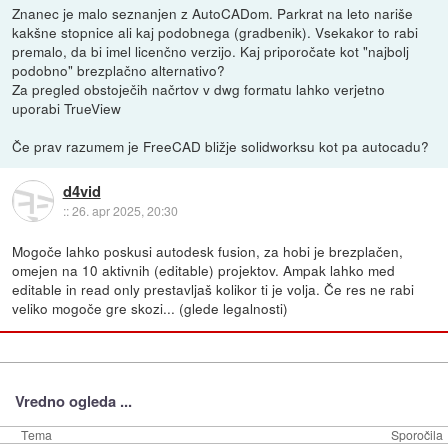
Znanec je malo seznanjen z AutoCADom. Parkrat na leto nariše
kakšne stopnice ali kaj podobnega (gradbenik). Vsekakor to rabi
premalo, da bi imel licenčno verzijo. Kaj priporočate kot "najbolj
podobno" brezplačno alternativo?
Za pregled obstoječih načrtov v dwg formatu lahko verjetno
uporabi TrueView
Če prav razumem je FreeCAD bližje solidworksu kot pa autocadu?
d4vid
::
26. apr 2025, 20:30
Mogoče lahko poskusi autodesk fusion, za hobi je brezplačen,
omejen na 10 aktivnih (editable) projektov. Ampak lahko med
editable in read only prestavljaš kolikor ti je volja. Če res ne rabi
veliko mogoče gre skozi... (glede legalnosti)
Vredno ogleda ...
Tema
Sporočila