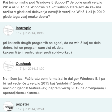
Kaj točno mislijo pod Windows 8 Support? Je bolje gnati verzijo
2014 ali 2015 na Windows 8.1 kot kakšno starejšo? Je kakšna
razlika v gladkosti delovanja novejših verzij na Win8.1 ali je 2012
glede tega vsaj enako dobra?
Isotropic
::
17. jun 2014, 19:10
pri kaksnih drugih programih se zgodi, da na win 8 kaj ne dela
dobro, tut ce program sam cist ok dela.
kaksen ti je inventro sicer proti solidworksu?
Qushaak
::
17. jun 2014, 21:20
Ne rišem jaz. Pač bratu bom formatiral in dal gor Windows 8.1 pa
bi rad vedel če z verzijo 2015 kaj "pridobim" (poleg
novih/drugačnih feature-jev) napram verziji 2012 na omenjenemu
operacijskemu sistemu.
popster
::
17. jun 2014, 22:24