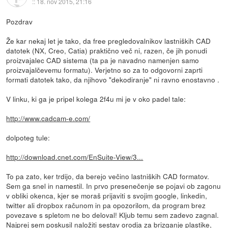
::
18. nov 2015, 21:16
Pozdrav
Že kar nekaj let je tako, da free pregledovalnikov lastniških CAD
datotek (NX, Creo, Catia) praktično več ni, razen, če jih ponudi
proizvajalec CAD sistema (ta pa je navadno namenjen samo
proizvajalčevemu formatu). Verjetno so za to odgovorni zaprti
formati datotek tako, da njihovo "dekodiranje" ni ravno enostavno .
V linku, ki ga je pripel kolega 2f4u mi je v oko padel tale:
http://www.cadcam-e.com/
dolpoteg tule:
http://download.cnet.com/EnSuite-View/3...
To pa zato, ker trdijo, da berejo večino lastniških CAD formatov.
Sem ga snel in namestil. In prvo presenečenje se pojavi ob zagonu
v obliki okenca, kjer se moraš prijaviti s svojim google, linkedin,
twitter ali dropbox računom in pa opozorilom, da program brez
povezave s spletom ne bo deloval! Kljub temu sem zadevo zagnal.
Najprej sem poskusil naložiti sestav orodja za brizganje plastike,