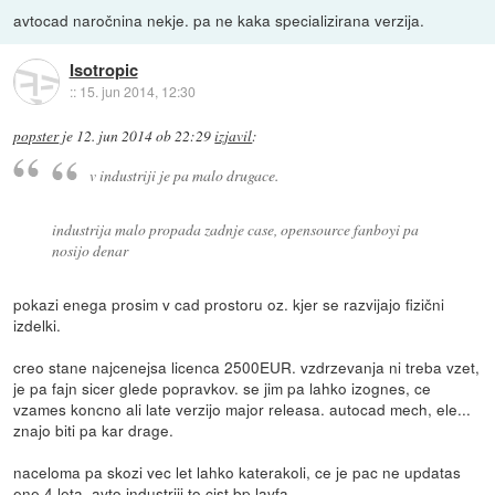
avtocad naročnina nekje. pa ne kaka specializirana verzija.
Isotropic
::
15. jun 2014, 12:30
popster
je
12. jun 2014 ob 22:29
izjavil
:
v industriji je pa malo drugace.
industrija malo propada zadnje case, opensource fanboyi pa
nosijo denar
pokazi enega prosim v cad prostoru oz. kjer se razvijajo fizični
izdelki.
creo stane najcenejsa licenca 2500EUR. vzdrzevanja ni treba vzet,
je pa fajn sicer glede popravkov. se jim pa lahko izognes, ce
vzames koncno ali late verzijo major releasa. autocad mech, ele...
znajo biti pa kar drage.
naceloma pa skozi vec let lahko katerakoli, ce je pac ne updatas
ene 4 leta. avto industriji to cist bp lavfa.