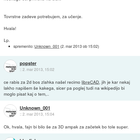
Tovrstne zadeve potrebujem, za učenje.
Hvala!
Lp.
spremenilo:
Unknown_001
(
2. mar 2013 ob 15:02
)
popster
::
2. mar 2013, 15:02
ce rabis za 2d bos zlahka našel recimo
libreCAD
, jih je kar nekaj
lakho napišem še kakega, sicer pa poglej tudi na wikipedijo bi
moglo pisat kaj o tem,..
Unknown_001
::
2. mar 2013, 15:04
Ok, hvala, fajn bi bilo še za 3D ampak za začetek bo tole super.