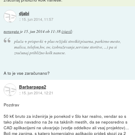
djabi
::
15. jun 2014, 11:57
noraguta
je
15. jun 2014 ob 11:38
izjavil
:
plača + prispevki + plus režijski stroški(pisarna, parkirno mesto,
malica, telefon,hw, sw, izobraževanje,servisne storitve, ...) pa si
zračunaj približno kolk nanese.
A to je vse zaračunano?
Barbarpapa2
::
15. jun 2014, 12:21
Pozdrav
50 k€ bruto za inženirja je ponekod v Slo kar realno, vendar so s
tako plačo navadno na že na takšnih mestih, da se neposredno s
CAD aplikacijami ne ukvarjajo (vodje oddelkov ali vsaj projektov)...
Bolj me zanima, s katero komercialno aplikacijo prideš skozi za 2