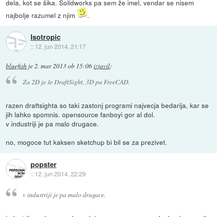
dela, kot se šika. Solidworks pa sem že imel, vendar se nisem
najbolje razumel z njim
.
Isotropic
::
12. jun 2014, 21:17
bluefish
je
2. mar 2013 ob 15:06
izjavil
:
Za 2D je še DraftSight, 3D pa FreeCAD.
razen draftsighta so taki zastonj programi najvecja bedarija, kar se
jih lahko spomnis. opensource fanboyi gor al dol.
v industriji je pa malo drugace.
no, mogoce tut kaksen sketchup bi bil se za prezivet.
popster
::
12. jun 2014, 22:29
v industriji je pa malo drugace.