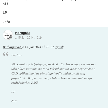
k€?
LP
Jože
noraguta
::
15. jun 2014, 12:24
Barbarpapa2
je
15. jun 2014 ob 12:21
izjavil
:
Pozdrav
50 k€ bruto za inženirja je ponekod v Slo kar realno, vendar so s
tako plačo navadno na že na takšnih mestih, da se neposredno s
CAD aplikacijami ne ukvarjajo (vodje oddelkov ali vsaj
projektov)... Bolj me zanima, s katero komercialno aplikacijo
prideš skozi za 2 k€?
LP
Jože