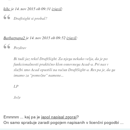
kihc
je
14. nov 2015 ob 09:31
izjavil
:
Draftsight si probal?
Barbarpapa2
je
14. nov 2015 ob 09:52
izjavil
:
Pozdrav
Bi tudi jaz rekel DraftSight. Za njega nekako velja, da je po
funkcionalnosti praktično klon osnovnega Acad-a. Pri nas v
službi smo Acad opustili na račun DraftSight-a. Res pa je, da ga
imamo za "pomožne" namene...
LP
Jože
Emmmm ... kaj pa je
japol napisal zgoraj
?
On samo sprašuje zaradi pogojem napisanih v licenčni pogodbi ...