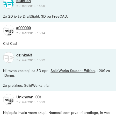
bluefish
::
2. mar 2013, 15:06
Za 2D je še DraftSight, 3D pa FreeCAD.
#000000
::
2. mar 2013, 15:14
Cici Cad
dzinks63
::
2. mar 2013, 15:22
Ni ravno zastonj, za 3D npr.:
SolidWorks Student Edition
, 120€ za
12mes.
Za preizkus,
SolidWorks trial
Unknown_001
::
2. mar 2013, 16:23
Najlepša hvala vsem skupi. Namestil sem prve tri predloge, in vse