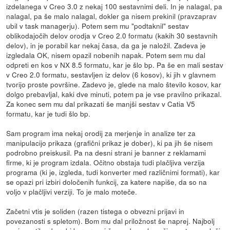
izdelanega v Creo 3.0 z nekaj 100 sestavnimi deli. In je nalagal, pa
nalagal, pa še malo nalagal, dokler ga nisem prekinil (pravzaprav
ubil v task managerju). Potem sem mu "podtaknil" sestav
oblikodajočih delov orodja v Creo 2.0 formatu (kakih 30 sestavnih
delov), in je porabil kar nekaj časa, da ga je naložil. Zadeva je
izgledala OK, nisem opazil nobenih napak. Potem sem mu dal
odpreti en kos v NX 8.5 formatu, kar je šlo bp. Pa še en mali sestav
v Creo 2.0 formatu, sestavljen iz delov (6 kosov), ki jih v glavnem
tvorijo proste površine. Zadevo je, glede na malo število kosov, kar
dolgo prebavljal, kaki dve minuti, potem pa je vse pravilno prikazal.
Za konec sem mu dal prikazati še manjši sestav v Catia V5
formatu, kar je tudi šlo bp.
Sam program ima nekaj orodij za merjenje in analize ter za
manipulacijo prikaza (grafični prikaz je dober), ki pa jih še nisem
podrobno preiskusil. Pa na desni strani je banner z reklamami
firme, ki je program izdala. Očitno obstaja tudi plačljiva verzija
programa (ki je, izgleda, tudi konverter med različnimi formati), kar
se opazi pri izbiri določenih funkcij, za katere napiše, da so na
voljo v plačljivi verziji. To je malo moteče.
Začetni vtis je soliden (razen tistega o obvezni prijavi in
povezanosti s spletom). Bom mu dal priložnost še naprej. Najbolj