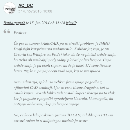
AC_DC
::
14. nov 2015, 10:08
Barbarpapa2
je
15. jun 2014 ob 13:14
izjavil
:
Pozdrav
Če gre za osnovni AutoCAD, pa so stroški problem, je IMHO
Draftsight kar primerno nadomestilo. Kolikor jaz vem, je pri
Creo-tu (ex Wildfire, ex Pro/e) tako, da če ne plačaš vzdrževanja,
bo treba ob naslednji nadgradnji plačati polno licenco. Cena
vzdrževanja je pa okoli (upam, da še je tako) 1/4 cene licence
letno. Rizike si pa naj oceni vsak sam, kaj se mu splača...
Avto industrija, sploh "ta velike" firme imajo pogodbe z
njihovimi CAD vendorji, kjer so cene licenc drugačne, kot za
ostale kupce. Včasih lahko tudi "ostali kupci" skočijo na ta vlak,
ker je pogosto v pogodbi opredeljena klavzula, ki omogoča, da
potrjeni dobavitelji kupijo licence ceneje...
No, če hoče kdo poskusiti zastonj 3D CAD, si lahko pri PTC-ju
ustvari račun in si dolpotegne naslednjo stvar: