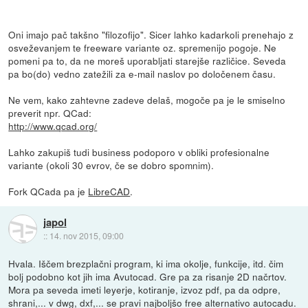
Oni imajo pač takšno "filozofijo". Sicer lahko kadarkoli prenehajo z
osveževanjem te freeware variante oz. spremenijo pogoje. Ne
pomeni pa to, da ne moreš uporabljati starejše različice. Seveda
pa bo(do) vedno zatežili za e-mail naslov po določenem času.
Ne vem, kako zahtevne zadeve delaš, mogoče pa je le smiselno
preverit npr. QCad:
http://www.qcad.org/
Lahko zakupiš tudi business podoporo v obliki profesionalne
variante (okoli 30 evrov, če se dobro spomnim).
Fork QCada pa je
LibreCAD
.
japol
::
14. nov 2015, 09:00
Hvala. Iščem brezplačni program, ki ima okolje, funkcije, itd. čim
bolj podobno kot jih ima Avutocad. Gre pa za risanje 2D načrtov.
Mora pa seveda imeti leyerje, kotiranje, izvoz pdf, pa da odpre,
shrani,... v dwg, dxf,... se pravi najboljšo free alternativo autocadu.