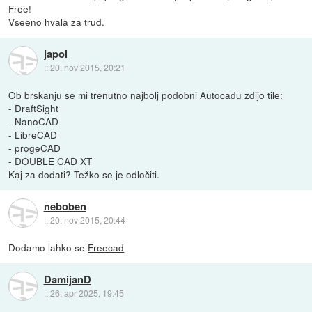
Free!
Vseeno hvala za trud.
japol
::
20. nov 2015, 20:21
Ob brskanju se mi trenutno najbolj podobni Autocadu zdijo tile:
- DraftSight
- NanoCAD
- LibreCAD
- progeCAD
- DOUBLE CAD XT
Kaj za dodati? Težko se je odločiti.
neboben
::
20. nov 2015, 20:44
Dodamo lahko se
Freecad
DamijanD
::
26. apr 2025, 19:45