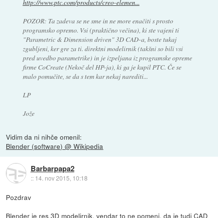
http://www.ptc.com/products/creo-elemen...
POZOR: Ta zadeva se ne sme in ne more enačiti s prosto
programsko opremo. Vsi (praktično večina), ki ste vajeni ti
"Parametric & Dimension driven" 3D CAD-a, boste tukaj
zgubljeni, ker gre za ti. direktni modelirnik (takšni so bili vsi
pred uvedbo parametrike) in je izpeljana iz programske opreme
firme CoCreate (Nekoč del HP-ja), ki ga je kupil PTC. Če se
malo pomučite, se da s tem kar nekaj narediti...
LP
Jože
Vidim da ni nihče omenil:
Blender (software) @ Wikipedia
Barbarpapa2
::
14. nov 2015, 10:18
Pozdrav
Blender je res 3D modelirnik, vendar to ne pomeni, da je tudi CAD