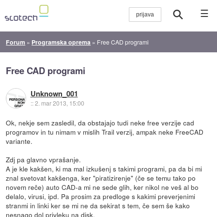
☰
Forum
»
Programska oprema
»
Free CAD programi
Free CAD programi
Unknown_001
::
2. mar 2013, 15:00
Ok, nekje sem zasledil, da obstajajo tudi neke free verzije cad
programov in tu nimam v mislih Trail verzij, ampak neke FreeCAD
variante.
Zdj pa glavno vprašanje.
A je kle kakšen, ki ma mal izkušenj s takimi programi, pa da bi mi
znal svetovat kakšenga, ker "piratizirenje" (če se temu tako po
novem reče) auto CAD-a mi ne sede glih, ker nikol ne veš al bo
delalo, virusi, ipd. Pa prosim za predloge s kakimi preverjenimi
stranmi in linki ker se mi ne da sekirat s tem, če sem še kako
nesnago dol privleku na disk.