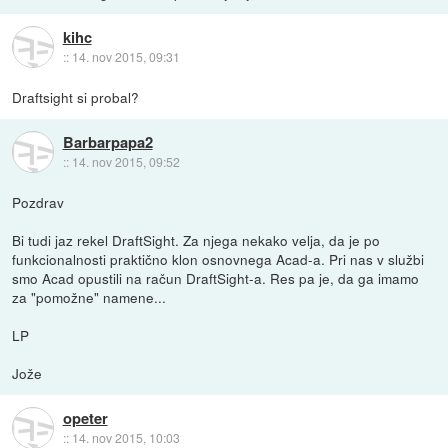
kihc
::
14. nov 2015, 09:31
Draftsight si probal?
Barbarpapa2
::
14. nov 2015, 09:52
Pozdrav
Bi tudi jaz rekel DraftSight. Za njega nekako velja, da je po
funkcionalnosti praktično klon osnovnega Acad-a. Pri nas v službi
smo Acad opustili na račun DraftSight-a. Res pa je, da ga imamo
za "pomožne" namene...
LP
Jože
opeter
::
14. nov 2015, 10:03