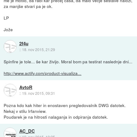
me je motilo, da rabi kar precej časa, da malo večje sestave naloži,
za manjše stvari pa je ok.
LP
Jože
2f4u
::
18. nov 2015, 21:29
Spinfire je tole... še kar živijo. Moral bom pa testirat naslednje dni...
http://www.actify.com/product-visualiza...
AvtoR
::
19. nov 2015, 09:31
Pozna kdo kak hiter in enostaven pregledovalnik DWG datotek.
Nekaj v stilu Irfanview.
Poudarek je na hitrosti nalaganja in odpiranja datotek.
AC_DC
::
19. nov 2015, 10:35