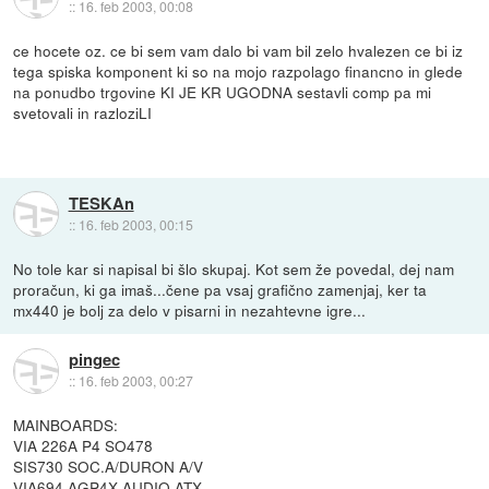
::
16. feb 2003, 00:08
ce hocete oz. ce bi sem vam dalo bi vam bil zelo hvalezen ce bi iz
tega spiska komponent ki so na mojo razpolago financno in glede
na ponudbo trgovine KI JE KR UGODNA sestavli comp pa mi
svetovali in razloziLI
TESKAn
::
16. feb 2003, 00:15
No tole kar si napisal bi šlo skupaj. Kot sem že povedal, dej nam
proračun, ki ga imaš...čene pa vsaj grafično zamenjaj, ker ta
mx440 je bolj za delo v pisarni in nezahtevne igre...
pingec
::
16. feb 2003, 00:27
MAINBOARDS:
VIA 226A P4 SO478
SIS730 SOC.A/DURON A/V
VIA694 AGP4X AUDIO ATX