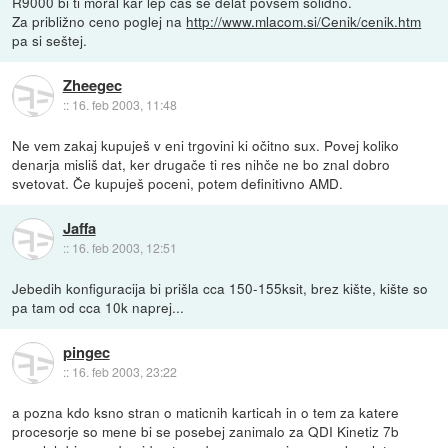
R9000 bi ti moral kar lep čas še delat povsem solidno.
Za približno ceno poglej na
http://www.mlacom.si/Cenik/cenik.htm
pa si seštej.
Zheegec
::
16. feb 2003, 11:48
Ne vem zakaj kupuješ v eni trgovini ki očitno sux. Povej koliko
denarja misliš dat, ker drugače ti res nihče ne bo znal dobro
svetovat. Če kupuješ poceni, potem definitivno AMD.
Jaffa
::
16. feb 2003, 12:51
Jebedih konfiguracija bi prišla cca 150-155ksit, brez kište, kište so
pa tam od cca 10k naprej...
pingec
::
16. feb 2003, 23:22
a pozna kdo ksno stran o maticnih karticah in o tem za katere
procesorje so mene bi se posebej zanimalo za QDI Kinetiz 7b