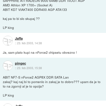
SAPPHIRE ATI RADEON 9000 64MB DDR TvOUT AGP
AMD Athlon XP 1700+ (Socket A)
ABIT KD7 VIAKT400 DDR400 AGP ATA133
kaj pa to bi slo skupaj ??
LP king
Jaffa
::
23. feb 2003, 14:38
Ja, sam plato kupi na nForce2 chipsetu obvezno !
pingec
::
23. feb 2003, 15:38
ABIT NF7-S nForce2 AGP8X DDR SATA Lan
zakaj? kaj naj bi to pomenlo in zakaj je to dobro??? upam da je to
to na zgornji al je to opcija?
LP king
Jaffa