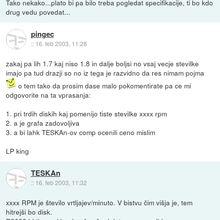
Tako nekako...plato bi pa bilo treba pogledat specifikacije, ti bo kdo
drug vedu povedat...
pingec
::
16. feb 2003, 11:28
zakaj pa lih 1.7 kaj niso 1.8 in dalje boljsi no vsaj vecje stevilke
imajo pa tud drazji so no iz tega je razvidno da res nimam pojma
o tem tako da prosim dase malo pokomentirate pa ce mi
odgovorite na ta vprasanja:
1. pri trdih diskih kaj pomenijo tiste stevilke xxxx rpm
2. a je grafa zadovoljiva
3. a bi lahk TESKAn-ov comp ocenili ceno mislim
LP king
TESKAn
::
16. feb 2003, 11:32
xxxx RPM je število vrtljajev/minuto. V bistvu čim višja je, tem
hitrejši bo disk.