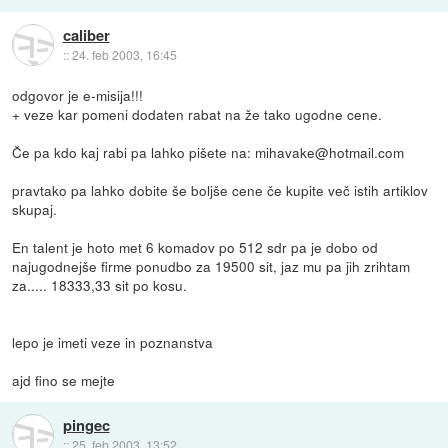
caliber
::
24. feb 2003, 16:45
odgovor je e-misija!!!
+ veze kar pomeni dodaten rabat na že tako ugodne cene.
Če pa kdo kaj rabi pa lahko pišete na: mihavake@hotmail.com
pravtako pa lahko dobite še boljše cene če kupite več istih artiklov
skupaj.
En talent je hoto met 6 komadov po 512 sdr pa je dobo od
najugodnejše firme ponudbo za 19500 sit, jaz mu pa jih zrihtam
za..... 18333,33 sit po kosu.
lepo je imeti veze in poznanstva
ajd fino se mejte
pingec
::
25. feb 2003, 13:52