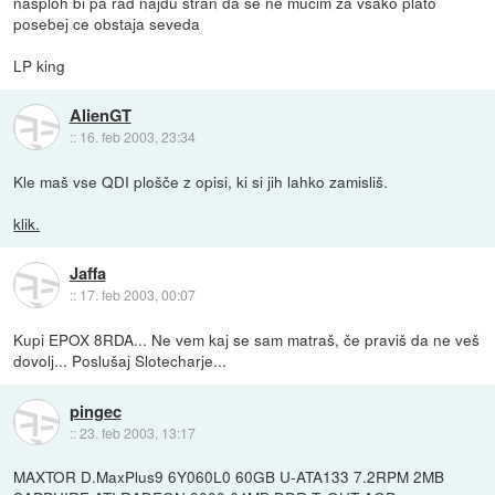
nasploh bi pa rad najdu stran da se ne mucim za vsako plato
posebej ce obstaja seveda
LP king
AlienGT
::
16. feb 2003, 23:34
Kle maš vse QDI plošče z opisi, ki si jih lahko zamisliš.
klik.
Jaffa
::
17. feb 2003, 00:07
Kupi EPOX 8RDA... Ne vem kaj se sam matraš, če praviš da ne veš
dovolj... Poslušaj Slotecharje...
pingec
::
23. feb 2003, 13:17
MAXTOR D.MaxPlus9 6Y060L0 60GB U-ATA133 7.2RPM 2MB