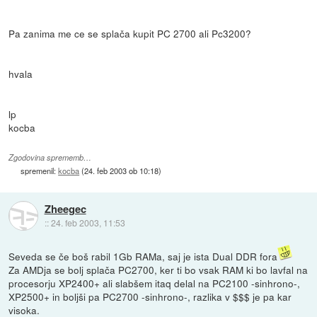
Pa zanima me ce se splača kupit PC 2700 ali Pc3200?
hvala
lp
kocba
Zgodovina sprememb…
spremenil:
kocba
(
24. feb 2003 ob 10:18
)
Zheegec
::
24. feb 2003, 11:53
Seveda se če boš rabil 1Gb RAMa, saj je ista Dual DDR fora
Za AMDja se bolj splača PC2700, ker ti bo vsak RAM ki bo lavfal na
procesorju XP2400+ ali slabšem itaq delal na PC2100 -sinhrono-,
XP2500+ in boljši pa PC2700 -sinhrono-, razlika v $$$ je pa kar
visoka.