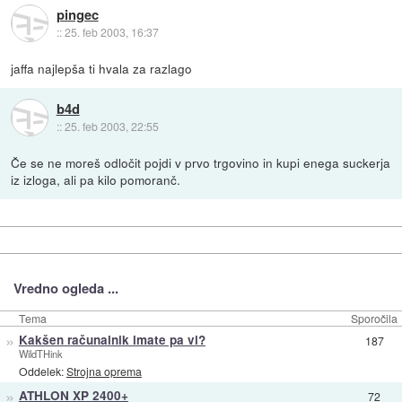
pingec
::
25. feb 2003, 16:37
jaffa najlepša ti hvala za razlago
b4d
::
25. feb 2003, 22:55
Če se ne moreš odločit pojdi v prvo trgovino in kupi enega suckerja
iz izloga, ali pa kilo pomoranč.
Vredno ogleda ...
Tema
Sporočila
»
Kakšen računalnik imate pa vi?
187
WildTHink
Oddelek:
Strojna oprema
»
ATHLON XP 2400+
72