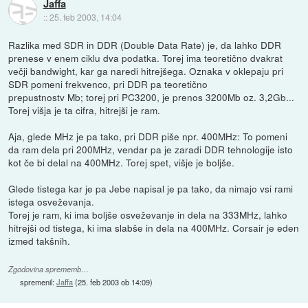
Jaffa
::
25. feb 2003, 14:04
Razlika med SDR in DDR (Double Data Rate) je, da lahko DDR
prenese v enem ciklu dva podatka. Torej ima teoretično dvakrat
večji bandwight, kar ga naredi hitrejšega. Oznaka v oklepaju pri
SDR pomeni frekvenco, pri DDR pa teoretično
prepustnostv Mb; torej pri PC3200, je prenos 3200Mb oz. 3,2Gb...
Torej višja je ta cifra, hitrejši je ram.
Aja, glede MHz je pa tako, pri DDR piše npr. 400MHz: To pomeni
da ram dela pri 200MHz, vendar pa je zaradi DDR tehnologije isto
kot če bi delal na 400MHz. Torej spet, višje je boljše.
Glede tistega kar je pa Jebe napisal je pa tako, da nimajo vsi rami
istega osveževanja.
Torej je ram, ki ima boljše osveževanje in dela na 333MHz, lahko
hitrejši od tistega, ki ima slabše in dela na 400MHz. Corsair je eden
izmed takšnih.
Zgodovina sprememb…
spremenil:
Jaffa
(
25. feb 2003 ob 14:09
)