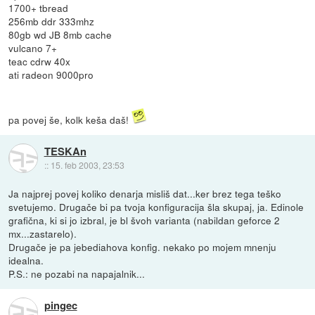
1700+ tbread
256mb ddr 333mhz
80gb wd JB 8mb cache
vulcano 7+
teac cdrw 40x
ati radeon 9000pro
pa povej še, kolk keša daš!
TESKAn
::
15. feb 2003, 23:53
Ja najprej povej koliko denarja misliš dat...ker brez tega teško
svetujemo. Drugače bi pa tvoja konfiguracija šla skupaj, ja. Edinole
grafična, ki si jo izbral, je bl švoh varianta (nabildan geforce 2
mx...zastarelo).
Drugače je pa jebediahova konfig. nekako po mojem mnenju
idealna.
P.S.: ne pozabi na napajalnik...
pingec