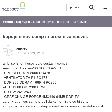
☰
Forum
»
Kaj kupiti
»
kupujem nov comp in prosim za nasvet:
kupujem nov comp in prosim za nasvet:
pingec
::
15. feb 2003, 22:30
ali bi se iz teh kosov dalo sestaviti comp?
-mainboard lex via266 SO478 A/V IN
-CPU CELERON 2000 SO478
-VENTILATOR ZA P4 SO478
-DDR 256 DDRAM 168PIN PC266
-AT BUS 60 GB 7200 RPM
-SD-RW 24/12/40
-GRAFIČNA GE-FORCE 4MX440 64MB DDR TV
za enkrat bi vas samo prosil da komentirate ce bi se te
komponente dalo sploh skup spravt pa vsi nasveti so dobrodosli