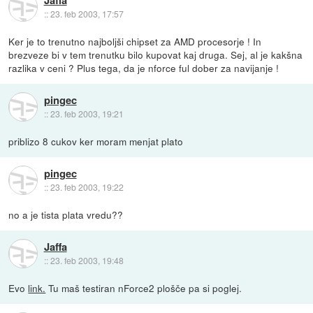
::
23. feb 2003, 17:57
Ker je to trenutno najboljši chipset za AMD procesorje ! In
brezveze bi v tem trenutku bilo kupovat kaj druga. Sej, al je kakšna
razlika v ceni ? Plus tega, da je nforce ful dober za navijanje !
pingec
::
23. feb 2003, 19:21
priblizo 8 cukov ker moram menjat plato
pingec
::
23. feb 2003, 19:22
no a je tista plata vredu??
Jaffa
::
23. feb 2003, 19:48
Evo
link.
Tu maš testiran nForce2 plošče pa si poglej.