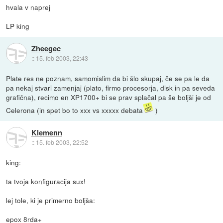
hvala v naprej
LP king
Zheegec
::
15. feb 2003, 22:43
Plate res ne poznam, samomislim da bi šlo skupaj, če se pa le da
pa nekaj stvari zamenjaj (plato, firmo procesorja, disk in pa seveda
grafična), recimo en XP1700+ bi se prav splačal pa še boljši je od
Celerona (in spet bo to xxx vs xxxxx debata
)
Klemenn
::
15. feb 2003, 22:52
king:
ta tvoja konfiguracija sux!
lej tole, ki je primerno boljša:
epox 8rda+