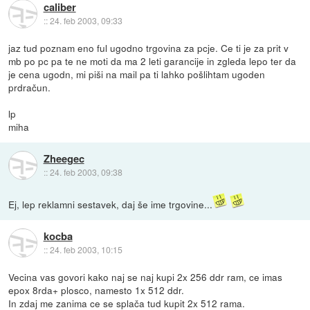
caliber
::
24. feb 2003, 09:33
jaz tud poznam eno ful ugodno trgovina za pcje. Ce ti je za prit v
mb po pc pa te ne moti da ma 2 leti garancije in zgleda lepo ter da
je cena ugodn, mi piši na mail pa ti lahko pošlihtam ugoden
prdračun.
lp
miha
Zheegec
::
24. feb 2003, 09:38
Ej, lep reklamni sestavek, daj še ime trgovine...
kocba
::
24. feb 2003, 10:15
Vecina vas govori kako naj se naj kupi 2x 256 ddr ram, ce imas
epox 8rda+ plosco, namesto 1x 512 ddr.
In zdaj me zanima ce se splača tud kupit 2x 512 rama.