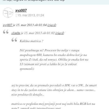
xyz007
::
15. mar 2013, 01:24
xyz007
je
15. mar 2013 ob 01:04
izjavil
:
s1m0n
je
15. mar 2013 ob 01:02
izjavil
:
Kakšna matrica ?
Nič posebnega ni! Procesor bo nekje v rangu
snapdragon 600, kamera bo enako dobra kot je na
xperia Z (itak, da od sonya). Oblika je enaka kot na
S3 (nimam nič proti a lahko bi jo že enkrat
spremenli)
sej to pravim, da so premalo povedali o HW, vse o SW... In smart
stay in to da zaslon ostane isto obrnjen je akon... samo vseeno...
niso predstavili detajle...
matrica ce pogledas moj prejsnji post naj nebi bila RGB kot na
note2, ampak neki interpolirano spet...