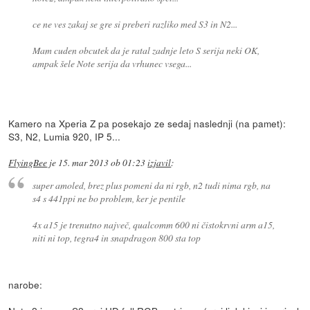
ce ne ves zakaj se gre si preberi razliko med S3 in N2...
Mam cuden obcutek da je ratal zadnje leto S serija neki OK,
ampak šele Note serija da vrhunec vsega...
Kamero na Xperia Z pa posekajo ze sedaj naslednji (na pamet):
S3, N2, Lumia 920, IP 5...
FlyingBee
je
15. mar 2013 ob 01:23
izjavil
:
super amoled, brez plus pomeni da ni rgb, n2 tudi nima rgb, na
s4 s 441ppi ne bo problem, ker je pentile
4x a15 je trenutno največ, qualcomm 600 ni čistokrvni arm a15,
niti ni top, tegra4 in snapdragon 800 sta top
narobe: