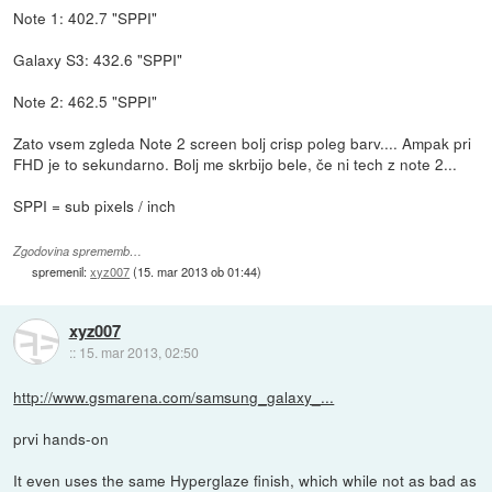
Note 1: 402.7 "SPPI"
Galaxy S3: 432.6 "SPPI"
Note 2: 462.5 "SPPI"
Zato vsem zgleda Note 2 screen bolj crisp poleg barv.... Ampak pri
FHD je to sekundarno. Bolj me skrbijo bele, če ni tech z note 2...
SPPI = sub pixels / inch
Zgodovina sprememb…
spremenil:
xyz007
(
15. mar 2013 ob 01:44
)
xyz007
::
15. mar 2013, 02:50
http://www.gsmarena.com/samsung_galaxy_...
prvi hands-on
It even uses the same Hyperglaze finish, which while not as bad as