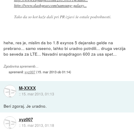
http://www.slashgear.com/samsung-galaxy...
Tako da so kot kaže dali pri PR izjavi še ostale podrobnosti.
hehe, res je, mislim da bo 1.8 exynos 5 dejansko gelde na
prebrano... samo vseeno, lahko bi uradno potrdili... druga verzija
bo seveda za LTE... Navadni snapdragon 600 za usa spet...
Zgodovina sprememb…
spremenil:
xyz007
(
15. mar 2013 ob 01:14
)
M-XXXX
::
15. mar 2013, 01:13
Beri zgoraj. Je uradno.
xyz007
::
15. mar 2013, 01:18