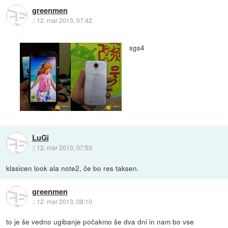
greenmen
::
12. mar 2013, 07:42
sgs4
LuGi
::
12. mar 2013, 07:53
klasicen look ala note2, če bo res taksen.
greenmen
::
12. mar 2013, 08:10
to je še vedno ugibanje počakmo še dva dni in nam bo vse