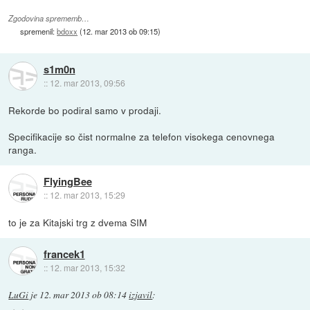
Zgodovina sprememb…
spremenil:
bdoxx
(
12. mar 2013 ob 09:15
)
s1m0n
::
12. mar 2013, 09:56
Rekorde bo podiral samo v prodaji.
Specifikacije so čist normalne za telefon visokega cenovnega
ranga.
FlyingBee
::
12. mar 2013, 15:29
to je za Kitajski trg z dvema SIM
francek1
::
12. mar 2013, 15:32
LuGi
je
12. mar 2013 ob 08:14
izjavil
: