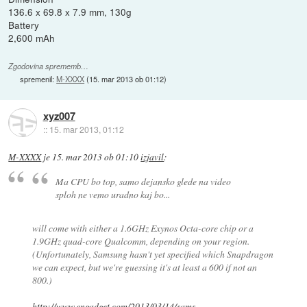
136.6 x 69.8 x 7.9 mm, 130g
Battery
2,600 mAh
Zgodovina sprememb…
spremenil:
M-XXXX
(
15. mar 2013 ob 01:12
)
xyz007
::
15. mar 2013, 01:12
M-XXXX
je
15. mar 2013 ob 01:10
izjavil
:
Ma CPU bo top, samo dejansko glede na video
sploh ne vemo uradno kaj bo...
will come with either a 1.6GHz Exynos Octa-core chip or a
1.9GHz quad-core Qualcomm, depending on your region.
(Unfortunately, Samsung hasn't yet specified which Snapdragon
we can expect, but we're guessing it's at least a 600 if not an
800.)
http://www.engadget.com/2013/03/14/sams...