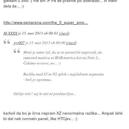
gledam u zivo :) frik sm :P Pa še pravnik po izobrazbi... in mam
dela še... :)
http://www.gsmarena.com/the_5_super_amo...
M-XXXX
je
15. mar 2013 ob 00:01
izjavil
:
xyz007
je
15. mar 2013 ob 00:00
izjavil
:
Meni je samo žal, da so se uresničile napovedi, da
rumored matrica ni RGB matrica kot na Note 2...
Čakimo reviewe, no... :)
Razlika med S3 in N2 sploh v najslabsem segmentu
- beli je ogromna.
Od kje tole? saj še niti ni predstavljen...
karkoli da bo je črna napram XZ nenormalna razlika... Ampak lahk
bi dal nek normaln panel, like HTCjev... :)