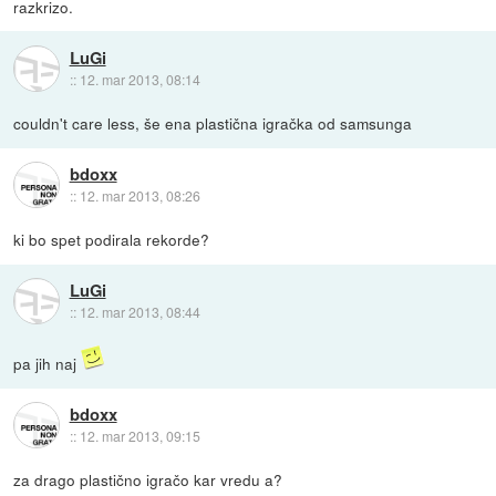
razkrizo.
LuGi
::
12. mar 2013, 08:14
couldn't care less, še ena plastična igračka od samsunga
bdoxx
::
12. mar 2013, 08:26
ki bo spet podirala rekorde?
LuGi
::
12. mar 2013, 08:44
pa jih naj
bdoxx
::
12. mar 2013, 09:15
za drago plastično igračo kar vredu a?