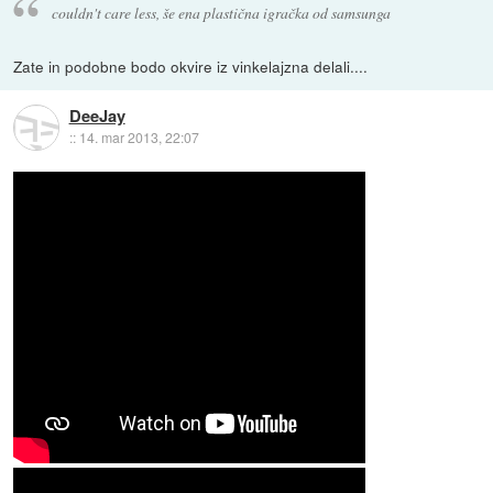
couldn't care less, še ena plastična igračka od samsunga
Zate in podobne bodo okvire iz vinkelajzna delali....
DeeJay
::
14. mar 2013, 22:07