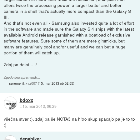
offers twice the processing power, a larger batter and better
camera in a shell that's actually more compact than the Galaxy S
III.
And that's not even all - Samsung also invested quite a lot of effort
in the software and made sure the Galaxy S 4 ships with the latest
available Android release garnished with a boatload of exclusive
software features. Sure some of them are mere gimmicks, but
many are genuinely cool and/or useful and we can bet a huge
portion of them will catch up.
Zdaj pa delat... :/
Zgodovina sprememb…
spremenil:
xyz007
(
15. mar 2013 ob 02:55
)
bdoxx
::
15. mar 2013, 06:29
všečna stvar :), zdaj pa še NOTA3 na hitro skup spacajo pa je to to
:)
denabiker