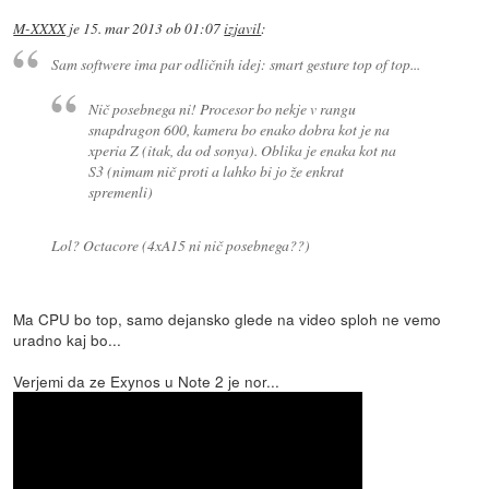
M-XXXX
je
15. mar 2013 ob 01:07
izjavil
:
Sam softwere ima par odličnih idej: smart gesture top of top...
Nič posebnega ni! Procesor bo nekje v rangu
snapdragon 600, kamera bo enako dobra kot je na
xperia Z (itak, da od sonya). Oblika je enaka kot na
S3 (nimam nič proti a lahko bi jo že enkrat
spremenli)
Lol? Octacore (4xA15 ni nič posebnega??)
Ma CPU bo top, samo dejansko glede na video sploh ne vemo
uradno kaj bo...
Verjemi da ze Exynos u Note 2 je nor...