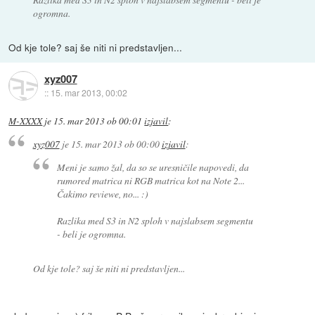
ogromna.
Od kje tole? saj še niti ni predstavljen...
xyz007
::
15. mar 2013, 00:02
M-XXXX
je
15. mar 2013 ob 00:01
izjavil
:
xyz007
je
15. mar 2013 ob 00:00
izjavil
:
Meni je samo žal, da so se uresničile napovedi, da
rumored matrica ni RGB matrica kot na Note 2...
Čakimo reviewe, no... :)
Razlika med S3 in N2 sploh v najslabsem segmentu
- beli je ogromna.
Od kje tole? saj še niti ni predstavljen...