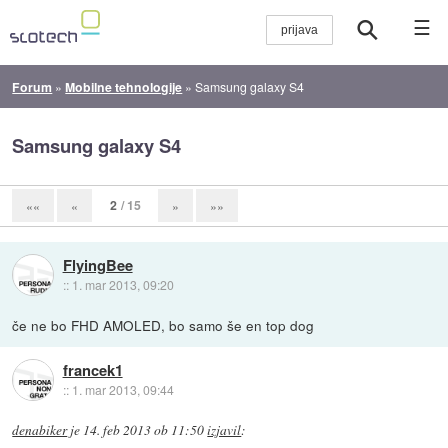
☰
Forum
»
Mobilne tehnologije
»
Samsung galaxy S4
Samsung galaxy S4
2
/ 15
««
«
»
»»
FlyingBee
::
1. mar 2013, 09:20
če ne bo FHD AMOLED, bo samo še en top dog
francek1
::
1. mar 2013, 09:44
denabiker
je
14. feb 2013 ob 11:50
izjavil
: