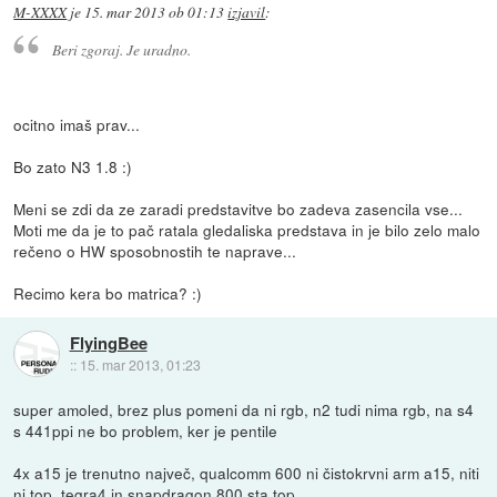
M-XXXX
je
15. mar 2013 ob 01:13
izjavil
:
Beri zgoraj. Je uradno.
ocitno imaš prav...
Bo zato N3 1.8 :)
Meni se zdi da ze zaradi predstavitve bo zadeva zasencila vse...
Moti me da je to pač ratala gledaliska predstava in je bilo zelo malo
rečeno o HW sposobnostih te naprave...
Recimo kera bo matrica? :)
FlyingBee
::
15. mar 2013, 01:23
super amoled, brez plus pomeni da ni rgb, n2 tudi nima rgb, na s4
s 441ppi ne bo problem, ker je pentile
4x a15 je trenutno največ, qualcomm 600 ni čistokrvni arm a15, niti
ni top, tegra4 in snapdragon 800 sta top