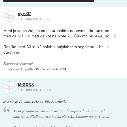
xyz007
::
15. mar 2013, 00:00
Meni je samo žal, da so se uresničile napovedi, da rumored
matrica ni RGB matrica kot na Note 2... Čakimo reviewe, no... :)
Razlika med S3 in N2 sploh v najslabsem segmentu - beli je
ogromna.
Zgodovina sprememb…
spremenil:
xyz007
(
15. mar 2013 ob 00:01
)
M-XXXX
::
15. mar 2013, 00:01
xyz007
je
15. mar 2013 ob 00:00
izjavil
:
Meni je samo žal, da so se uresničile napovedi, da rumored
matrica ni RGB matrica kot na Note 2... Čakimo reviewe, no... :)
Razlika med S3 in N2 sploh v najslabsem segmentu - beli je