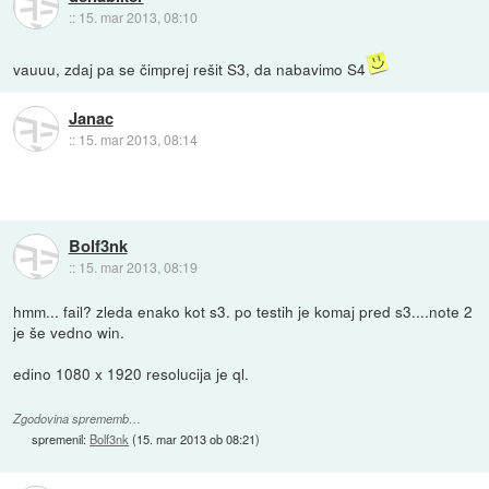
::
15. mar 2013, 08:10
vauuu, zdaj pa se čimprej rešit S3, da nabavimo S4
Janac
::
15. mar 2013, 08:14
Bolf3nk
::
15. mar 2013, 08:19
hmm... fail? zleda enako kot s3. po testih je komaj pred s3....note 2
je še vedno win.
edino 1080 x 1920 resolucija je ql.
Zgodovina sprememb…
spremenil:
Bolf3nk
(
15. mar 2013 ob 08:21
)