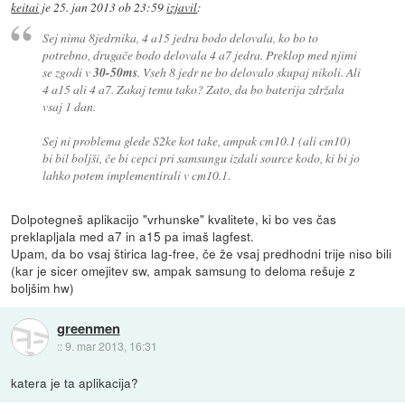
keitai
je
25. jan 2013 ob 23:59
izjavil
:
Sej nima 8jedrnika, 4 a15 jedra bodo delovala, ko bo to
potrebno, drugače bodo delovala 4 a7 jedra. Preklop med njimi
se zgodi v
30-50ms
. Vseh 8 jedr ne bo delovalo skupaj nikoli. Ali
4 a15 ali 4 a7. Zakaj temu tako? Zato, da bo baterija zdržala
vsaj 1 dan.
Sej ni problema glede S2ke kot take, ampak cm10.1 (ali cm10)
bi bil boljši, če bi cepci pri samsungu izdali source kodo, ki bi jo
lahko potem implementirali v cm10.1.
Dolpotegneš aplikacijo "vrhunske" kvalitete, ki bo ves čas
preklapljala med a7 in a15 pa imaš lagfest.
Upam, da bo vsaj štirica lag-free, če že vsaj predhodni trije niso bili
(kar je sicer omejitev sw, ampak samsung to deloma rešuje z
boljšim hw)
greenmen
::
9. mar 2013, 16:31
katera je ta aplikacija?