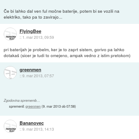
Če bi lahko dal ven ful močne baterije, potem bi se vozili na
elektriko, tako pa to zavirajo...
FlyingBee
::
1. mar 2013, 09:59
pri baterijah je probelm, ker je to zaprt sistem, gorivo pa lahko
dotakaš (sicer je tudi to omejeno, ampak vedno z istim pretokom)
greenmen
::
9. mar 2013, 07:57
Zgodovina sprememb…
spremenil:
greenmen
(
9. mar 2013 ob 07:58
)
Bananovec
::
9. mar 2013, 14:13