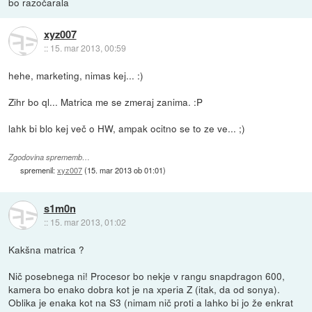
bo razočarala
xyz007
::
15. mar 2013, 00:59
hehe, marketing, nimas kej... :)
Zihr bo ql... Matrica me se zmeraj zanima. :P
lahk bi blo kej več o HW, ampak ocitno se to ze ve... ;)
Zgodovina sprememb…
spremenil:
xyz007
(
15. mar 2013 ob 01:01
)
s1m0n
::
15. mar 2013, 01:02
Kakšna matrica ?
Nič posebnega ni! Procesor bo nekje v rangu snapdragon 600,
kamera bo enako dobra kot je na xperia Z (itak, da od sonya).
Oblika je enaka kot na S3 (nimam nič proti a lahko bi jo že enkrat