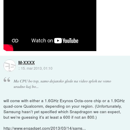
M-XXXX
::
15. mar 2013, 01:10
Ma CPU bo top, samo dejansko glede na video sploh ne vemo
uradno kaj bo...
will come with either a 1.6GHz Exynos Octa-core chip or a 1.9GHz
quad-core Qualcomm, depending on your region. (Unfortunately,
Samsung hasn't yet specified which Snapdragon we can expect,
but we're guessing it's at least a 600 if not an 800.)
http://www.engadget.com/2013/03/14/sams...