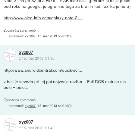
Note 2 ima po S2 prvi HD full RGB matrico... (prvi link ki mi je prisel
pod roko na google; je ogromno tega za brat in tudi razlika je nora)
http://www.oled-info.com/galaxy-note-2-...
Zgodovina sprememb…
spremenil:
xyz007
(
15. mar 2013 ob 01:26
)
xyz007
::
15. mar 2013, 01:30
http://www.androidcentral.com/quick-scr...
v beli je seveda pri tej ppi najvecja razlika... Full RGB matrica ma
belo = belo...
Zgodovina sprememb…
spremenil:
xyz007
(
15. mar 2013 ob 01:30
)
xyz007
::
15. mar 2013, 01:42