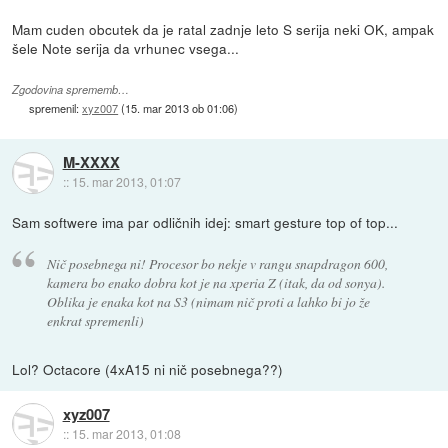
Mam cuden obcutek da je ratal zadnje leto S serija neki OK, ampak
šele Note serija da vrhunec vsega...
Zgodovina sprememb…
spremenil:
xyz007
(
15. mar 2013 ob 01:06
)
M-XXXX
::
15. mar 2013, 01:07
Sam softwere ima par odličnih idej: smart gesture top of top...
Nič posebnega ni! Procesor bo nekje v rangu snapdragon 600,
kamera bo enako dobra kot je na xperia Z (itak, da od sonya).
Oblika je enaka kot na S3 (nimam nič proti a lahko bi jo že
enkrat spremenli)
Lol? Octacore (4xA15 ni nič posebnega??)
xyz007
::
15. mar 2013, 01:08