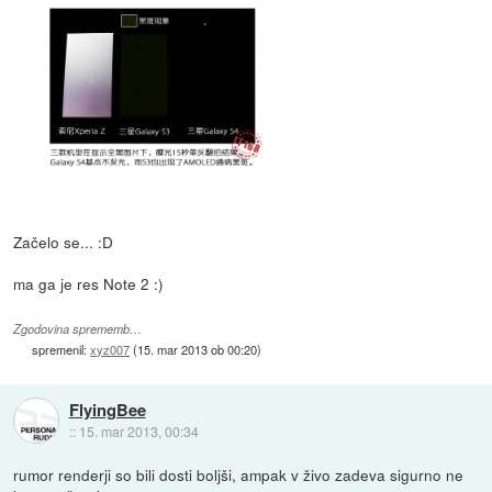
Začelo se... :D
ma ga je res Note 2 :)
Zgodovina sprememb…
spremenil:
xyz007
(
15. mar 2013 ob 00:20
)
FlyingBee
::
15. mar 2013, 00:34
rumor renderji so bili dosti boljši, ampak v živo zadeva sigurno ne