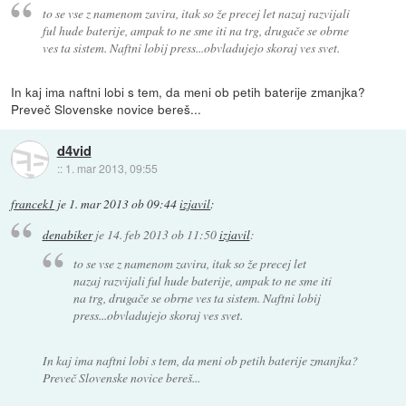
to se vse z namenom zavira, itak so že precej let nazaj razvijali
ful hude baterije, ampak to ne sme iti na trg, drugače se obrne
ves ta sistem. Naftni lobij press...obvladujejo skoraj ves svet.
In kaj ima naftni lobi s tem, da meni ob petih baterije zmanjka?
Preveč Slovenske novice bereš...
d4vid
::
1. mar 2013, 09:55
francek1
je
1. mar 2013 ob 09:44
izjavil
:
denabiker
je
14. feb 2013 ob 11:50
izjavil
:
to se vse z namenom zavira, itak so že precej let
nazaj razvijali ful hude baterije, ampak to ne sme iti
na trg, drugače se obrne ves ta sistem. Naftni lobij
press...obvladujejo skoraj ves svet.
In kaj ima naftni lobi s tem, da meni ob petih baterije zmanjka?
Preveč Slovenske novice bereš...