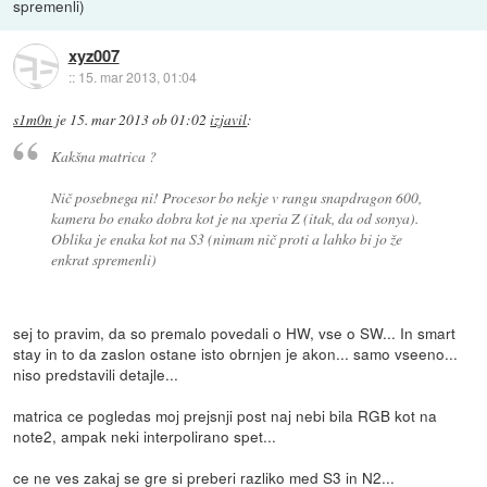
spremenli)
xyz007
::
15. mar 2013, 01:04
s1m0n
je
15. mar 2013 ob 01:02
izjavil
:
Kakšna matrica ?
Nič posebnega ni! Procesor bo nekje v rangu snapdragon 600,
kamera bo enako dobra kot je na xperia Z (itak, da od sonya).
Oblika je enaka kot na S3 (nimam nič proti a lahko bi jo že
enkrat spremenli)
sej to pravim, da so premalo povedali o HW, vse o SW... In smart
stay in to da zaslon ostane isto obrnjen je akon... samo vseeno...
niso predstavili detajle...
matrica ce pogledas moj prejsnji post naj nebi bila RGB kot na
note2, ampak neki interpolirano spet...
ce ne ves zakaj se gre si preberi razliko med S3 in N2...