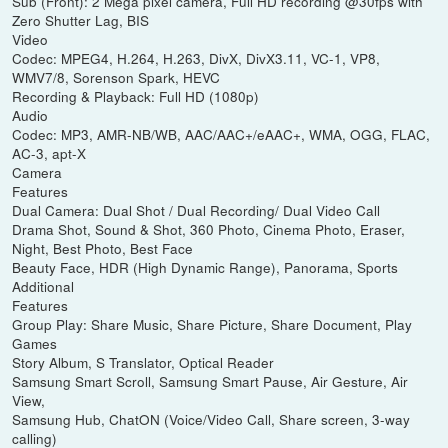
Sub (Front): 2 Mega pixel camera, Full HD recording @30fps with
Zero Shutter Lag, BIS
Video
Codec: MPEG4, H.264, H.263, DivX, DivX3.11, VC-1, VP8,
WMV7/8, Sorenson Spark, HEVC
Recording & Playback: Full HD (1080p)
Audio
Codec: MP3, AMR-NB/WB, AAC/AAC+/eAAC+, WMA, OGG, FLAC,
AC-3, apt-X
Camera
Features
Dual Camera: Dual Shot / Dual Recording/ Dual Video Call
Drama Shot, Sound & Shot, 360 Photo, Cinema Photo, Eraser,
Night, Best Photo, Best Face
Beauty Face, HDR (High Dynamic Range), Panorama, Sports
Additional
Features
Group Play: Share Music, Share Picture, Share Document, Play
Games
Story Album, S Translator, Optical Reader
Samsung Smart Scroll, Samsung Smart Pause, Air Gesture, Air
View,
Samsung Hub, ChatON (Voice/Video Call, Share screen, 3-way
calling)