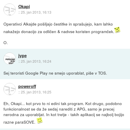
Okapi
::
25. jan 2013, 16:13
Operativci Alkajde pošiljajo čestitke in sprašujejo, kam lahko
nakažejo donacijo za odličen & nadvse koristen programček.
O.
jype
::
25. jan 2013, 16:24
Sej teroristi Google Play ne smejo uporablat, piše v TOS.
poweroff
::
25. jan 2013, 16:25
Eh, Okapi... kot prvo to ni edini tak program. Kot drugo, podobno
funkcionalnost se da že sedaj narediti z APG, samo je precej
nerodna za uporabljat. In kot tretje - takih aplikacij se najbolj bojijo
razne paraSOVE.