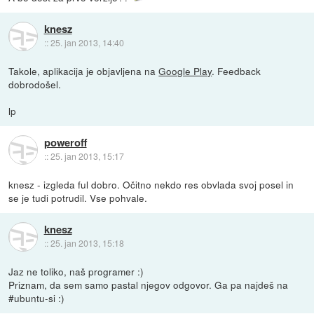
knesz
::
25. jan 2013, 14:40
Takole, aplikacija je objavljena na
Google Play
. Feedback
dobrodošel.
lp
poweroff
::
25. jan 2013, 15:17
knesz - izgleda ful dobro. Očitno nekdo res obvlada svoj posel in
se je tudi potrudil. Vse pohvale.
knesz
::
25. jan 2013, 15:18
Jaz ne toliko, naš programer :)
Priznam, da sem samo pastal njegov odgovor. Ga pa najdeš na
#ubuntu-si :)