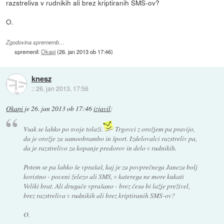
razstreliva v rudnikih ali brez kriptiranih SMS-ov?
O.
Zgodovina sprememb…
spremenil:
Okapi
(
26. jan 2013 ob 17:46
)
knesz
::
26. jan 2013, 17:56
Okapi
je
26. jan 2013 ob 17:46
izjavil
:
Vsak se lahko po svoje tolaži.
Trgovci z orožjem pa pravijo,
da je orožje za samoobrambo in šport. Izdelovalci razstreliv pa,
da je razstrelivo za kopanje predorov in delo v rudnikih.
Potem se pa lahko še vprašaš, kaj je za povprečnega Janeza bolj
koristno - poceni železo ali SMS, v katerega ne more kukati
Veliki brat. Ali drugače vprašano - brez česa bi lažje preživel,
brez razstreliva v rudnikih ali brez kriptiranih SMS-ov?
O.