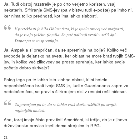
Ja. Tudi obstoj razstreliv je po črto verjetno koristen, vsaj
nekaterih. Šifriranje SMS-jev (pa v bistvu tudi e-pošte) pa imho ni,
ker nima toliko prednosti, kot ima lahko slabosti.
V preteklosti je bila Oblast tista, ki je imela precej več možnosti,
da je tvojo zaščito zlomila. So pač policaji vrtali v sef 3 dni...
Danes pa se to spreminja.
Ja. Ampak a si prepričan, da se spreminja na bolje? Koliko več
svobode je dejansko na svetu, ker oblast ne more brati tvojih SMS-
jev, in koliko več zlikovcev se prosto sprehaja, ker lahko svoje
početje dobro skrivajo?
Poleg tega pa te lahko ista zlobna oblast, ki bi hotela
nepooblaščeno brati tvoje SMS-je, tudi v Guantanamo zapre za
nedoločen čas, se pravi s šifriranjem nisi v resnici rešil ničesar.
Zagovarjam pa to, da se lahko vsak skuša zaščititi po svojih
najboljših močeh.
Aha, torej imajo čisto prav tisti Američani, ki trdijo, da je njihova
državljanska pravica imeti doma strojnico in RPG.
O.