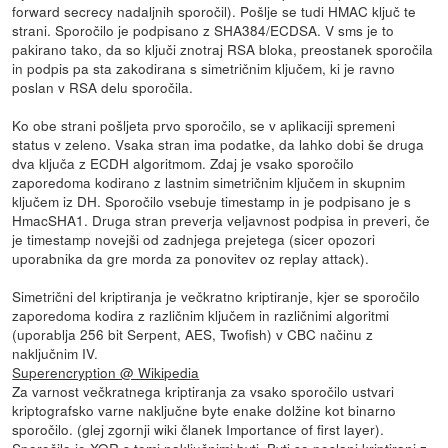
forward secrecy nadaljnih sporočil). Pošlje se tudi HMAC ključ te
strani. Sporočilo je podpisano z SHA384/ECDSA. V sms je to
pakirano tako, da so ključi znotraj RSA bloka, preostanek sporočila
in podpis pa sta zakodirana s simetričnim ključem, ki je ravno
poslan v RSA delu sporočila.
Ko obe strani pošljeta prvo sporočilo, se v aplikaciji spremeni
status v zeleno. Vsaka stran ima podatke, da lahko dobi še druga
dva ključa z ECDH algoritmom. Zdaj je vsako sporočilo
zaporedoma kodirano z lastnim simetričnim ključem in skupnim
ključem iz DH. Sporočilo vsebuje timestamp in je podpisano je s
HmacSHA1. Druga stran preverja veljavnost podpisa in preveri, če
je timestamp novejši od zadnjega prejetega (sicer opozori
uporabnika da gre morda za ponovitev oz replay attack).
Simetrični del kriptiranja je večkratno kriptiranje, kjer se sporočilo
zaporedoma kodira z različnim ključem in različnimi algoritmi
(uporablja 256 bit Serpent, AES, Twofish) v CBC načinu z
naključnim IV.
Superencryption @ Wikipedia
Za varnost večkratnega kriptiranja za vsako sporočilo ustvari
kriptografsko varne naključne byte enake dolžine kot binarno
sporočilo. (glej zgornji wiki članek Importance of first layer).