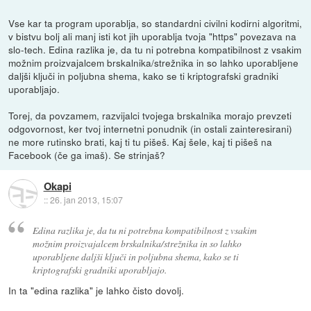
Vse kar ta program uporablja, so standardni civilni kodirni algoritmi,
v bistvu bolj ali manj isti kot jih uporablja tvoja "https" povezava na
slo-tech. Edina razlika je, da tu ni potrebna kompatibilnost z vsakim
možnim proizvajalcem brskalnika/strežnika in so lahko uporabljene
daljši ključi in poljubna shema, kako se ti kriptografski gradniki
uporabljajo.
Torej, da povzamem, razvijalci tvojega brskalnika morajo prevzeti
odgovornost, ker tvoj internetni ponudnik (in ostali zainteresirani)
ne more rutinsko brati, kaj ti tu pišeš. Kaj šele, kaj ti pišeš na
Facebook (če ga imaš). Se strinjaš?
Okapi
::
26. jan 2013, 15:07
Edina razlika je, da tu ni potrebna kompatibilnost z vsakim
možnim proizvajalcem brskalnika/strežnika in so lahko
uporabljene daljši ključi in poljubna shema, kako se ti
kriptografski gradniki uporabljajo.
In ta "edina razlika" je lahko čisto dovolj.