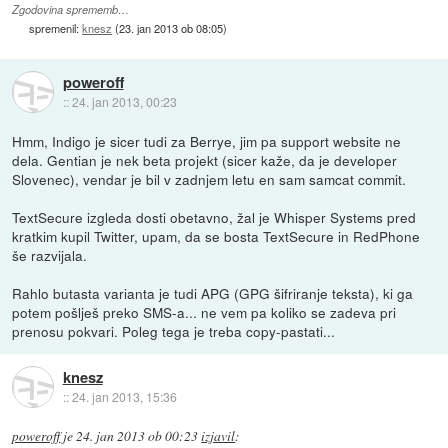
Zgodovina sprememb…
spremenil:
knesz
(
23. jan 2013 ob 08:05
)
poweroff
::
24. jan 2013, 00:23
Hmm, Indigo je sicer tudi za Berrye, jim pa support website ne
dela. Gentian je nek beta projekt (sicer kaže, da je developer
Slovenec), vendar je bil v zadnjem letu en sam samcat commit.
TextSecure izgleda dosti obetavno, žal je Whisper Systems pred
kratkim kupil Twitter, upam, da se bosta TextSecure in RedPhone
še razvijala.
Rahlo butasta varianta je tudi APG (GPG šifriranje teksta), ki ga
potem pošlješ preko SMS-a... ne vem pa koliko se zadeva pri
prenosu pokvari. Poleg tega je treba copy-pastati...
knesz
::
24. jan 2013, 15:36
poweroff
je
24. jan 2013 ob 00:23
izjavil
: