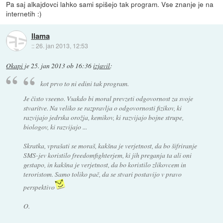
Pa saj alkajdovci lahko sami spišejo tak program. Vse znanje je na
internetih :)
llama
::
26. jan 2013, 12:53
Okapi
je
25. jan 2013 ob 16:36
izjavil
:
kot prvo to ni edini tak program.
Je čisto vseeno. Vsakdo bi moral prevzeti odgovornost za svoje
stvaritve. Na veliko se razpravlja o odgovornosti fizikov, ki
razvijajo jedrska orožja, kemikov, ki razvijajo bojne strupe,
biologov, ki razvijajo ...
Skratka, vprašati se moraš, kakšna je verjetnost, da bo šifriranje
SMS-jev koristilo freedomfighterjem, ki jih preganja ta ali oni
gestapo, in kakšna je verjetnost, da bo koristilo zlikovcem in
teroristom. Samo toliko pač, da se stvari postavijo v pravo
perspektivo
O.