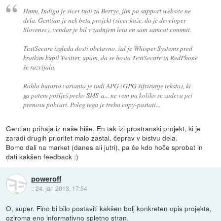
Hmm, Indigo je sicer tudi za Berrye, jim pa support website ne
dela. Gentian je nek beta projekt (sicer kaže, da je developer
Slovenec), vendar je bil v zadnjem letu en sam samcat commit.
TextSecure izgleda dosti obetavno, žal je Whisper Systems pred
kratkim kupil Twitter, upam, da se bosta TextSecure in RedPhone
še razvijala.
Rahlo butasta varianta je tudi APG (GPG šifriranje teksta), ki
ga potem pošlješ preko SMS-a... ne vem pa koliko se zadeva pri
prenosu pokvari. Poleg tega je treba copy-pastati...
Gentian prihaja iz naše hiše. En tak izi prostranski projekt, ki je
zaradi drugih prioritet malo zastal, čeprav v bistvu dela.
Bomo dali na market (danes ali jutri), pa če kdo hoče sprobat in
dati kakšen feedback :)
poweroff
::
24. jan 2013, 17:54
O, super. Fino bi bilo postaviti kakšen bolj konkreten opis projekta,
oziroma eno informativno spletno stran.