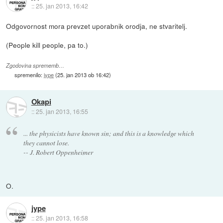
::
25. jan 2013, 16:42
Odgovornost mora prevzet uporabnik orodja, ne stvaritelj.
(People kill people, pa to.)
Zgodovina sprememb…
spremenilo:
jype
(
25. jan 2013 ob 16:42
)
Okapi
::
25. jan 2013, 16:55
... the physicists have known sin; and this is a knowledge which
they cannot lose.
-- J. Robert Oppenheimer
O.
jype
::
25. jan 2013, 16:58