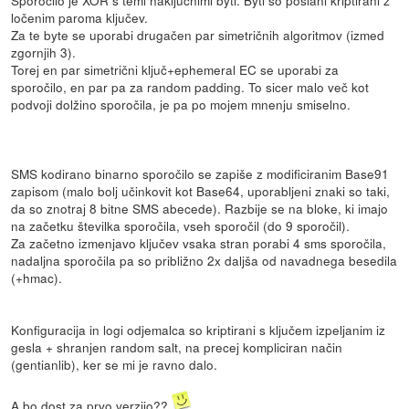
Sporočilo je XOR s temi naključnimi byti. Byti so poslani kriptirani z
ločenim paroma ključev.
Za te byte se uporabi drugačen par simetričnih algoritmov (izmed
zgornjih 3).
Torej en par simetrični ključ+ephemeral EC se uporabi za
sporočilo, en par pa za random padding. To sicer malo več kot
podvoji dolžino sporočila, je pa po mojem mnenju smiselno.
SMS kodirano binarno sporočilo se zapiše z modificiranim Base91
zapisom (malo bolj učinkovit kot Base64, uporabljeni znaki so taki,
da so znotraj 8 bitne SMS abecede). Razbije se na bloke, ki imajo
na začetku številka sporočila, vseh sporočil (do 9 sporočil).
Za začetno izmenjavo ključev vsaka stran porabi 4 sms sporočila,
nadaljna sporočila pa so približno 2x daljša od navadnega besedila
(+hmac).
Konfiguracija in logi odjemalca so kriptirani s ključem izpeljanim iz
gesla + shranjen random salt, na precej kompliciran način
(gentianlib), ker se mi je ravno dalo.
A bo dost za prvo verzijo??