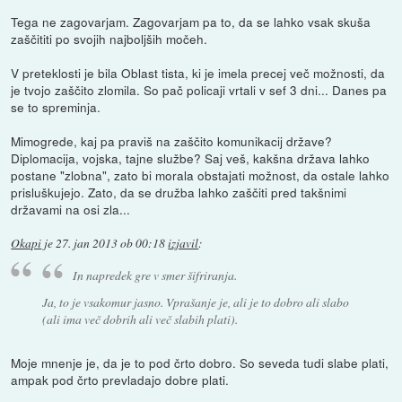
Tega ne zagovarjam. Zagovarjam pa to, da se lahko vsak skuša
zaščititi po svojih najboljših močeh.
V preteklosti je bila Oblast tista, ki je imela precej več možnosti, da
je tvojo zaščito zlomila. So pač policaji vrtali v sef 3 dni... Danes pa
se to spreminja.
Mimogrede, kaj pa praviš na zaščito komunikacij države?
Diplomacija, vojska, tajne službe? Saj veš, kakšna država lahko
postane "zlobna", zato bi morala obstajati možnost, da ostale lahko
prisluškujejo. Zato, da se družba lahko zaščiti pred takšnimi
državami na osi zla...
Okapi
je
27. jan 2013 ob 00:18
izjavil
:
In napredek gre v smer šifriranja.
Ja, to je vsakomur jasno. Vprašanje je, ali je to dobro ali slabo
(ali ima več dobrih ali več slabih plati).
Moje mnenje je, da je to pod črto dobro. So seveda tudi slabe plati,
ampak pod črto prevladajo dobre plati.