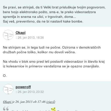
Se pravi, se strinjaš, da ti Veliki brat prisluškuje tvojim pogovorom,
bere tvojo elektronsko pošto, sms-e, te preko videonadzora
spremlja in snema na ulici, v trgovinah, doma...
Saj veš, preventivno, da ne bi nastavil kake bombe.
Okapi
::
26. jan 2013, 18:36
Ne strinjam se, in tega tudi ne počne. Oziroma v demokratičnih
družbah počne toliko, kolikor mu dovoli večina.
Na vhodu v blok smo pred leti postavili videonadzor in število kraj
iz kolesarnice in primerov vandalizma se je opazno zmanjšalo.
O.
poweroff
::
26. jan 2013, 23:32
Okapi
je
26. jan 2013 ob 17:46
izjavil
: