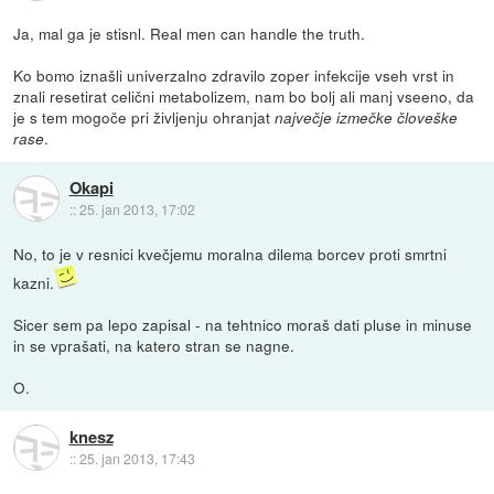
Ja, mal ga je stisnl. Real men can handle the truth.
Ko bomo iznašli univerzalno zdravilo zoper infekcije vseh vrst in
znali resetirat celični metabolizem, nam bo bolj ali manj vseeno, da
je s tem mogoče pri življenju ohranjat
največje izmečke človeške
.
rase
Okapi
::
25. jan 2013, 17:02
No, to je v resnici kvečjemu moralna dilema borcev proti smrtni
kazni.
Sicer sem pa lepo zapisal - na tehtnico moraš dati pluse in minuse
in se vprašati, na katero stran se nagne.
O.
knesz
::
25. jan 2013, 17:43