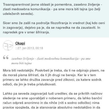
Traansparentnost javne oblasti je pomembna, zasebno življenje -
zlasti medosebna komunikacija - pa sme mora biti tajna (po želji
udeleženih seveda).
Sicer smo že zašli na področje filozofiranja in vrednot (kaj kdo ceni
in zagovarja), dejstvo pa je, da se napredka ne da zaustaviti. In
napredek gre v smer šifriranja.
Okapi
::
27. jan 2013, 00:18
zasebno življenje - zlasti medosebna komunikacija - pa sme
mora biti tajna
Mora biti nedotakljiv. Poskrbeti je treba, da ti ne odpirajo pisem, ne
da moraš pisma šifrirati, da ti jih drugi ne berejo. Ker le v tem
primeru se lahko družba zavaruje pred zlikovci, za katere sodnik
odloči, da jim je treba prisluškovati.
Lahko pa seveda zagovarjaš tudi ureditev, da se prikritih načinov
sledenje ne sme uporabljati v nobenem primeru, da lahko bančni
račun odpreš anonimno in da nihče (niti s sodno odločbo) nima
pravice vpogleda, da je stanovanje absolutno nedotakljivo in da