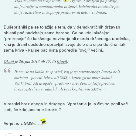
Vsak se lahko po svoje tolaži.
Trgovci z orožjem pa pravijo,
da je orožje za samoobrambo in šport. Izdelovalci razstreliv pa,
da je razstrelivo za kopanje predorov in delo v rudnikih.
Dušebrižniki pa se tolažijo s tem, da v demokratičnih državah
oblasti pač nadzirajo samo barabe. Če pa kdaj slučajno
"pretresejo" še kakšnega novinarja ali morda državnega uradnika,
ki si je drznil dosledno opravljati svoje delo sta si pa dotična itak
sama kriva - kaj se pač nista podredila "ovčji" večini...
Okapi
je
26. jan 2013 ob 17:46
izjavil
:
Potem se pa lahko še vprašaš, kaj je za povprečnega Janeza bolj
koristno - poceni železo ali SMS, v katerega ne more kukati
Veliki brat. Ali drugače vprašano - brez česa bi lažje preživel,
brez razstreliva v rudnikih ali brez kriptiranih SMS-ov?
V resnici brez enega in drugega. Vprašanje je, s čim bo pobil več
ljudi, če kdaj postane terorist?
Verjetno z SMS-i...