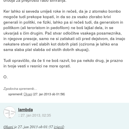
Ker lahko si seveda umiješ roke in rečeš, da je z atomsko bombo
mogoče tudi prekope kopati, in da so za vsako zlorabo krivi
generali in politiki, ne fiziki, lahko pa si rečeš tudi, da generalom in
politikom (ali teroristom in pedofilom) ne boš lajšal dela, in se
ukvarjaš s čim drugim. Pač stvar odločitve vsakega posameznika,
in njegove presoje, samo ne si zatiskati oči pred dejstvom, da imajo
nekatere stvari več slabih kot dobrih plati (oziroma je lahko ena
sama slaba plat slabša od stotih dobrih skupaj).
Tudi opravičilo, da če ti ne boš razvil, bo pa nekdo drug, je prazno
in tvoje vesti v resnici ne more oprati.
O.
Zgodovina sprememb…
spremenil:
Okapi
(
27. jan 2013 ob 01:58
)
lambda
::
27. jan 2013, 02:35
Okapi
je
27. jan 2013 ob 01:57
izjavil
: