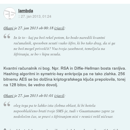
lambda
::
27. jan 2013, 01:24
Okapi
je
27. jan 2013 ob 00:18
izjavil
:
In še to - kaj pa boš rekel potem, ko bodo naredili kvantni
računalnik, sposoben sesuti vsako šifro, ki bo tako drag, da si ga
ne boš mogel privoščit? Vsa tvoja zasebnost, temelječa na
šifriranju, se bo v hipu sesula.
Kvantni računalnik ni bog. Npr. RSA in Diffie-Hellman bosta ranljiva.
Hashing algoritmi in symetric-key enkripcija pa ne tako zlahka. 256
bitnemu AES se bo dolžina kriptografskega ključa prepolovila, torej
na 128 bitov, še vedno dovolj.
Okapi
je
27. jan 2013 ob 01:01
izjavil
:
oleg tega pa te lahko ista zlobna oblast, ki bi hotela
nepooblaščeno brati tvoje SMS-je, tudi v Guantanamo zapre za
nedoločen čas, se pravi s šifriranjem nisi v resnici rešil ničesar.