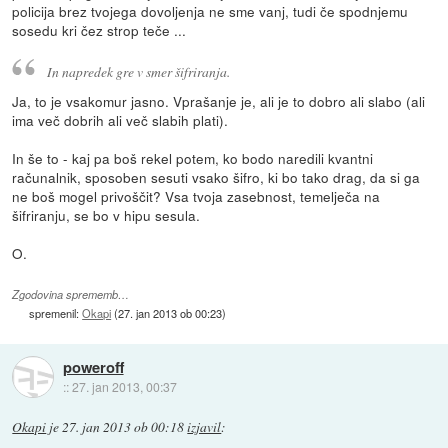
policija brez tvojega dovoljenja ne sme vanj, tudi če spodnjemu
sosedu kri čez strop teče ...
In napredek gre v smer šifriranja.
Ja, to je vsakomur jasno. Vprašanje je, ali je to dobro ali slabo (ali
ima več dobrih ali več slabih plati).
In še to - kaj pa boš rekel potem, ko bodo naredili kvantni
računalnik, sposoben sesuti vsako šifro, ki bo tako drag, da si ga
ne boš mogel privoščit? Vsa tvoja zasebnost, temelječa na
šifriranju, se bo v hipu sesula.
O.
Zgodovina sprememb…
spremenil:
Okapi
(
27. jan 2013 ob 00:23
)
poweroff
::
27. jan 2013, 00:37
Okapi
je
27. jan 2013 ob 00:18
izjavil
: