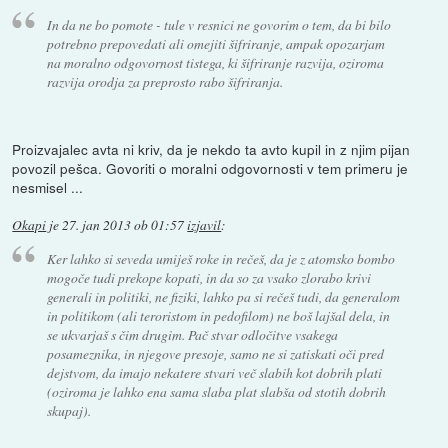
In da ne bo pomote - tule v resnici ne govorim o tem, da bi bilo
potrebno prepovedati ali omejiti šifriranje, ampak opozarjam
na moralno odgovornost tistega, ki šifriranje razvija, oziroma
razvija orodja za preprosto rabo šifriranja.
Proizvajalec avta ni kriv, da je nekdo ta avto kupil in z njim pijan
povozil pešca. Govoriti o moralni odgovornosti v tem primeru je
nesmisel ...
Okapi
je
27. jan 2013 ob 01:57
izjavil
:
Ker lahko si seveda umiješ roke in rečeš, da je z atomsko bombo
mogoče tudi prekope kopati, in da so za vsako zlorabo krivi
generali in politiki, ne fiziki, lahko pa si rečeš tudi, da generalom
in politikom (ali teroristom in pedofilom) ne boš lajšal dela, in
se ukvarjaš s čim drugim. Pač stvar odločitve vsakega
posameznika, in njegove presoje, samo ne si zatiskati oči pred
dejstvom, da imajo nekatere stvari več slabih kot dobrih plati
(oziroma je lahko ena sama slaba plat slabša od stotih dobrih
skupaj).