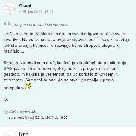
Okapi
::
25. jan 2013, 16:36
kot prvo to ni edini tak program.
Je čisto vseeno. Vsakdo bi moral prevzeti odgovornost za svoje
stvaritve. Na veliko se razpravlja o odgovornosti fizikov, ki razvijajo
jedrska orožja, kemikov, ki razvijajo bojne strupe, biologov, ki
razvijajo ...
Skratka, vprašati se moraš, kakšna je verjetnost, da bo šifriranje
SMS-jev koristilo freedomfighterjem, ki jih preganja ta ali oni
gestapo, in kakšna je verjetnost, da bo koristilo zlikovcem in
teroristom. Samo toliko pač, da se stvari postavijo v pravo
perspektivo
O.
Zgodovina sprememb…
spremenil:
Okapi
(
25. jan 2013 ob 16:38
)
jype