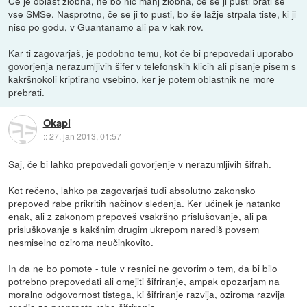
Če je oblast zlobna, ne bo nič manj zlobna, če se ji pusti brati še
vse SMSe. Nasprotno, če se ji to pusti, bo še lažje strpala tiste, ki ji
niso po godu, v Guantanamo ali pa v kak rov.
Kar ti zagovarjaš, je podobno temu, kot če bi prepovedali uporabo
govorjenja nerazumljivih šifer v telefonskih klicih ali pisanje pisem s
kakršnokoli kriptirano vsebino, ker je potem oblastnik ne more
prebrati.
Okapi
::
27. jan 2013, 01:57
Saj, če bi lahko prepovedali govorjenje v nerazumljivih šifrah.
Kot rečeno, lahko pa zagovarjaš tudi absolutno zakonsko
prepoved rabe prikritih načinov sledenja. Ker učinek je natanko
enak, ali z zakonom prepoveš vsakršno prislušovanje, ali pa
prisluškovanje s kakšnim drugim ukrepom narediš povsem
nesmiselno oziroma neučinkovito.
In da ne bo pomote - tule v resnici ne govorim o tem, da bi bilo
potrebno prepovedati ali omejiti šifriranje, ampak opozarjam na
moralno odgovornost tistega, ki šifriranje razvija, oziroma razvija
orodja za preprosto rabo šifriranja.