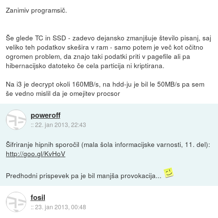
Zanimiv programsič.
Še glede TC in SSD - zadevo dejansko zmanjšuje število pisanj, saj
veliko teh podatkov skešira v ram - samo potem je več kot očitno
ogromen problem, da znajo taki podatki priti v pagefile ali pa
hibernacijsko datoteko če cela particija ni kriptirana.
Na i3 je decrypt okoli 160MB/s, na hdd-ju je bil le 50MB/s pa sem
še vedno mislil da je omejitev procsor
poweroff
::
22. jan 2013, 22:43
Šifriranje hipnih sporočil (mala šola informacijske varnosti, 11. del):
http://goo.gl/KvHoV
Predhodni prispevek pa je bil manjša provokacija...
fosil
::
23. jan 2013, 00:48