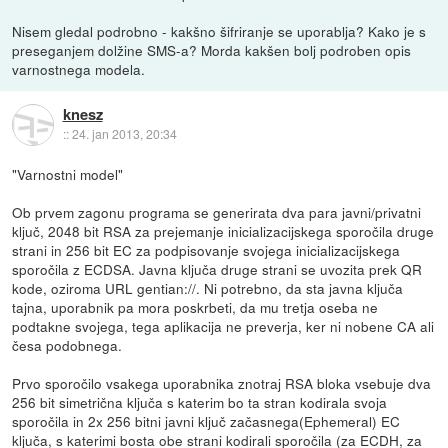
Nisem gledal podrobno - kakšno šifriranje se uporablja? Kako je s
preseganjem dolžine SMS-a? Morda kakšen bolj podroben opis
varnostnega modela.
knesz
::
24. jan 2013, 20:34
"Varnostni model"
Ob prvem zagonu programa se generirata dva para javni/privatni
ključ, 2048 bit RSA za prejemanje inicializacijskega sporočila druge
strani in 256 bit EC za podpisovanje svojega inicializacijskega
sporočila z ECDSA. Javna ključa druge strani se uvozita prek QR
kode, oziroma URL gentian://. Ni potrebno, da sta javna ključa
tajna, uporabnik pa mora poskrbeti, da mu tretja oseba ne
podtakne svojega, tega aplikacija ne preverja, ker ni nobene CA ali
česa podobnega.
Prvo sporočilo vsakega uporabnika znotraj RSA bloka vsebuje dva
256 bit simetrična ključa s katerim bo ta stran kodirala svoja
sporočila in 2x 256 bitni javni ključ začasnega(Ephemeral) EC
ključa, s katerimi bosta obe strani kodirali sporočila (za ECDH, za