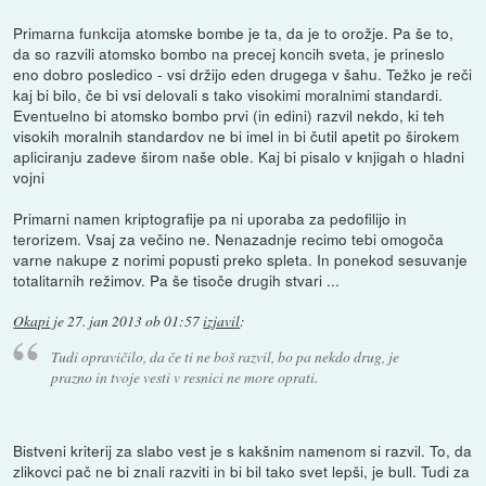
Primarna funkcija atomske bombe je ta, da je to orožje. Pa še to,
da so razvili atomsko bombo na precej koncih sveta, je prineslo
eno dobro posledico - vsi držijo eden drugega v šahu. Težko je reči
kaj bi bilo, če bi vsi delovali s tako visokimi moralnimi standardi.
Eventuelno bi atomsko bombo prvi (in edini) razvil nekdo, ki teh
visokih moralnih standardov ne bi imel in bi čutil apetit po širokem
apliciranju zadeve širom naše oble. Kaj bi pisalo v knjigah o hladni
vojni
Primarni namen kriptografije pa ni uporaba za pedofilijo in
terorizem. Vsaj za večino ne. Nenazadnje recimo tebi omogoča
varne nakupe z norimi popusti preko spleta. In ponekod sesuvanje
totalitarnih režimov. Pa še tisoče drugih stvari ...
Okapi
je
27. jan 2013 ob 01:57
izjavil
:
Tudi opravičilo, da če ti ne boš razvil, bo pa nekdo drug, je
prazno in tvoje vesti v resnici ne more oprati.
Bistveni kriterij za slabo vest je s kakšnim namenom si razvil. To, da
zlikovci pač ne bi znali razviti in bi bil tako svet lepši, je bull. Tudi za