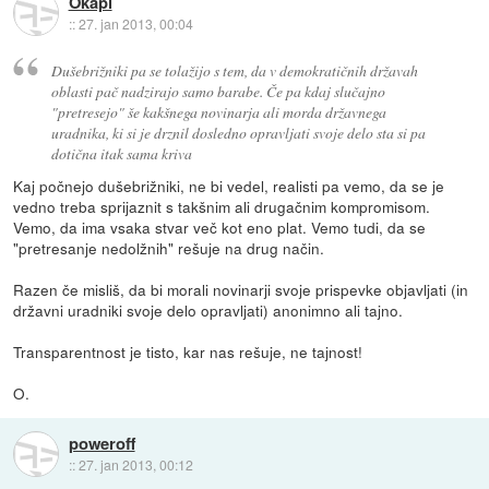
Okapi
::
27. jan 2013, 00:04
Dušebrižniki pa se tolažijo s tem, da v demokratičnih državah
oblasti pač nadzirajo samo barabe. Če pa kdaj slučajno
"pretresejo" še kakšnega novinarja ali morda državnega
uradnika, ki si je drznil dosledno opravljati svoje delo sta si pa
dotična itak sama kriva
Kaj počnejo dušebrižniki, ne bi vedel, realisti pa vemo, da se je
vedno treba sprijaznit s takšnim ali drugačnim kompromisom.
Vemo, da ima vsaka stvar več kot eno plat. Vemo tudi, da se
"pretresanje nedolžnih" rešuje na drug način.
Razen če misliš, da bi morali novinarji svoje prispevke objavljati (in
državni uradniki svoje delo opravljati) anonimno ali tajno.
Transparentnost je tisto, kar nas rešuje, ne tajnost!
O.
poweroff
::
27. jan 2013, 00:12