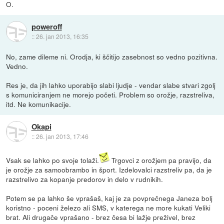
O.
poweroff
::
26. jan 2013, 16:35
No, zame dileme ni. Orodja, ki ščitijo zasebnost so vedno pozitivna.
Vedno.
Res je, da jih lahko uporabijo slabi ljudje - vendar slabe stvari zgolj
s komuniciranjem ne morejo početi. Problem so orožje, razstreliva,
itd. Ne komunikacije.
Okapi
::
26. jan 2013, 17:46
Vsak se lahko po svoje tolaži.
Trgovci z orožjem pa pravijo, da
je orožje za samoobrambo in šport. Izdelovalci razstreliv pa, da je
razstrelivo za kopanje predorov in delo v rudnikih.
Potem se pa lahko še vprašaš, kaj je za povprečnega Janeza bolj
koristno - poceni železo ali SMS, v katerega ne more kukati Veliki
brat. Ali drugače vprašano - brez česa bi lažje preživel, brez