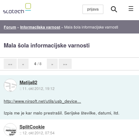
☰
Forum
»
Informacijska varnost
»
Mala šola informacijske varnosti
Mala šola informacijske varnosti
4
/ 8
««
«
»
»»
Matija82
::
11. okt 2012, 19:12
http://www.nirsoft.net/utils/usb_device...
Izpis me je kar malo prestrašil. Serijske številke, datumi, itd.
SplitCookie
::
12. okt 2012, 07:54