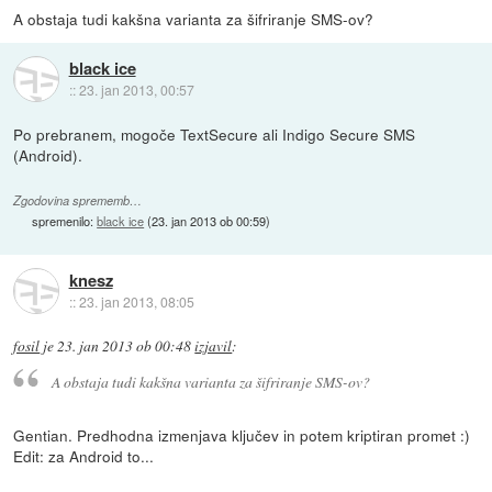
A obstaja tudi kakšna varianta za šifriranje SMS-ov?
black ice
::
23. jan 2013, 00:57
Po prebranem, mogoče TextSecure ali Indigo Secure SMS
(Android).
Zgodovina sprememb…
spremenilo:
black ice
(
23. jan 2013 ob 00:59
)
knesz
::
23. jan 2013, 08:05
fosil
je
23. jan 2013 ob 00:48
izjavil
:
A obstaja tudi kakšna varianta za šifriranje SMS-ov?
Gentian. Predhodna izmenjava ključev in potem kriptiran promet :)
Edit: za Android to...