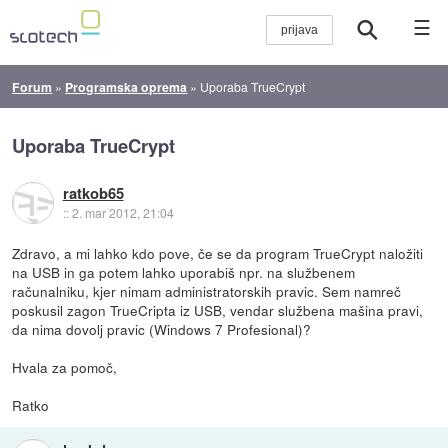
☰
Forum
»
Programska oprema
»
Uporaba TrueCrypt
Uporaba TrueCrypt
ratkob65
::
2. mar 2012, 21:04
Zdravo, a mi lahko kdo pove, če se da program TrueCrypt naložiti
na USB in ga potem lahko uporabiš npr. na službenem
računalniku, kjer nimam administratorskih pravic. Sem namreč
poskusil zagon TrueCripta iz USB, vendar službena mašina pravi,
da nima dovolj pravic (Windows 7 Profesional)?
Hvala za pomoč,
Ratko