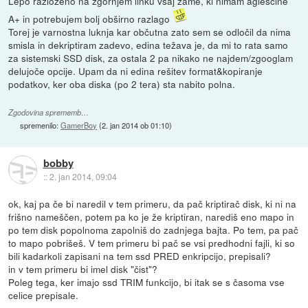
Lepo razloženo na zgornjem linku vsaj zame, ki nimam agleščine
A+ in potrebujem bolj obširno razlago
Torej je varnostna luknja kar občutna zato sem se odločil da nima
smisla in dekriptiram zadevo, edina težava je, da mi to rata samo
za sistemski SSD disk, za ostala 2 pa nikako ne najdem/zgooglam
delujoče opcije. Upam da ni edina rešitev format&kopiranje
podatkov, ker oba diska (po 2 tera) sta nabito polna.
Zgodovina sprememb…
spremenilo:
GamerBoy
(
2. jan 2014 ob 01:10
)
bobby
::
2. jan 2014, 09:04
ok, kaj pa če bi naredil v tem primeru, da pač kriptirač disk, ki ni na
frišno nameščen, potem pa ko je že kriptiran, narediš eno mapo in
po tem disk popolnoma zapolniš do zadnjega bajta. Po tem, pa pač
to mapo pobrišeš. V tem primeru bi pač se vsi predhodni fajli, ki so
bili kadarkoli zapisani na tem ssd PRED enkripcijo, prepisali?
in v tem primeru bi imel disk "čist"?
Poleg tega, ker imajo ssd TRIM funkcijo, bi itak se s časoma vse
celice prepisale.