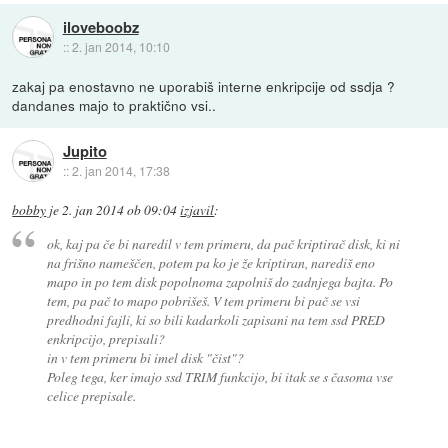
iloveboobz
::
2. jan 2014, 10:10
zakaj pa enostavno ne uporabiš interne enkripcije od ssdja ?
dandanes majo to praktično vsi..
Jupito
::
2. jan 2014, 17:38
bobby
je
2. jan 2014 ob 09:04
izjavil
:
ok, kaj pa če bi naredil v tem primeru, da pač kriptirač disk, ki ni
na frišno nameščen, potem pa ko je že kriptiran, narediš eno
mapo in po tem disk popolnoma zapolniš do zadnjega bajta. Po
tem, pa pač to mapo pobrišeš. V tem primeru bi pač se vsi
predhodni fajli, ki so bili kadarkoli zapisani na tem ssd PRED
enkripcijo, prepisali?
in v tem primeru bi imel disk "čist"?
Poleg tega, ker imajo ssd TRIM funkcijo, bi itak se s časoma vse
celice prepisale.