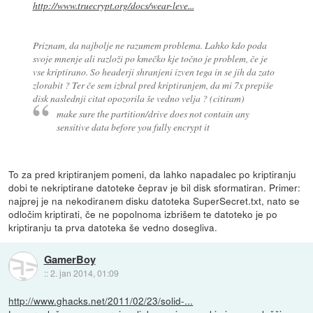
http://www.truecrypt.org/docs/wear-leve...
Priznam, da najbolje ne razumem problema. Lahko kdo poda
svoje mnenje ali razloži po kmečko kje točno je problem, če je
vse kriptirano. So headerji shranjeni izven tega in se jih da zato
zlorabit ? Ter če sem izbral pred kriptiranjem, da mi 7x prepiše
disk naslednji citat opozorila še vedno velja ? (citiram)
make sure the partition/drive does not contain any
sensitive data before you fully encrypt it
To za pred kriptiranjem pomeni, da lahko napadalec po kriptiranju
dobi te nekriptirane datoteke čeprav je bil disk sformatiran. Primer:
najprej je na nekodiranem disku datoteka SuperSecret.txt, nato se
odločim kriptirati, če ne popolnoma izbrišem te datoteko je po
kriptiranju ta prva datoteka še vedno dosegliva.
GamerBoy
::
2. jan 2014, 01:09
http://www.ghacks.net/2011/02/23/solid-...