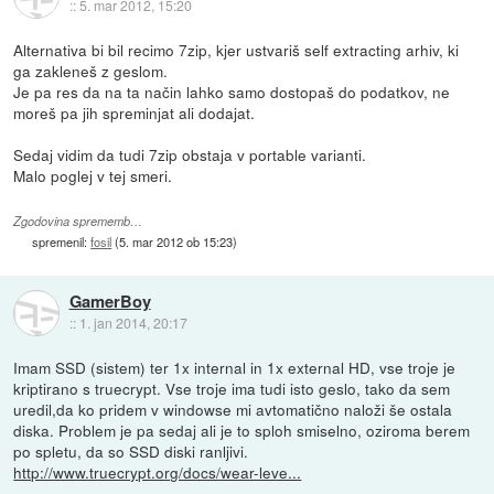
::
5. mar 2012, 15:20
Alternativa bi bil recimo 7zip, kjer ustvariš self extracting arhiv, ki
ga zakleneš z geslom.
Je pa res da na ta način lahko samo dostopaš do podatkov, ne
moreš pa jih spreminjat ali dodajat.
Sedaj vidim da tudi 7zip obstaja v portable varianti.
Malo poglej v tej smeri.
Zgodovina sprememb…
spremenil:
fosil
(
5. mar 2012 ob 15:23
)
GamerBoy
::
1. jan 2014, 20:17
Imam SSD (sistem) ter 1x internal in 1x external HD, vse troje je
kriptirano s truecrypt. Vse troje ima tudi isto geslo, tako da sem
uredil,da ko pridem v windowse mi avtomatično naloži še ostala
diska. Problem je pa sedaj ali je to sploh smiselno, oziroma berem
po spletu, da so SSD diski ranljivi.
http://www.truecrypt.org/docs/wear-leve...