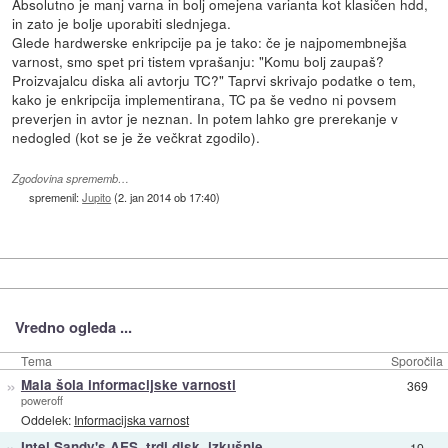
Absolutno je manj varna in bolj omejena varianta kot klasičen hdd,
in zato je bolje uporabiti slednjega.
Glede hardwerske enkripcije pa je tako: če je najpomembnejša
varnost, smo spet pri tistem vprašanju: "Komu bolj zaupaš?
Proizvajalcu diska ali avtorju TC?" Taprvi skrivajo podatke o tem,
kako je enkripcija implementirana, TC pa še vedno ni povsem
preverjen in avtor je neznan. In potem lahko gre prerekanje v
nedogled (kot se je že večkrat zgodilo).
Zgodovina sprememb…
spremenil:
Jupito
(
2. jan 2014 ob 17:40
)
Vredno ogleda ...
Tema
Sporočila
»
Mala šola informacijske varnosti
369
poweroff
Oddelek:
Informacijska varnost
»
Intel Sandy's AES, trdi disk, izkušnje...
19