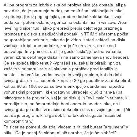
Ali pa program za izbris diska od proizvajalca (če obstaja, ali pa
nov disk, če je paranoja huda), potem frišna inštalacija in takoj
kriptiranje (brez paging fajla), preden dodaš kakršnekoli svoje
podatke - potem ostanejo gor samo ostanki frišnih winsow. Wear
leveling ti sicer tudi lahko prepreči prepis celotnega praznega
prostora na disku z naključnimi podatki in TRIM ti sčasoma počisti
neuporabljene sektorje, tako da je vidno, kateri sektorji na disku
vsebujejo kriptirane podatke, kar je še en vzrok, da se ssd
odsvetuje. In v primeru, da ti je geslo "ušlo", je edina varianta
varen izbris celotnega diska in ne samo zamenjava (nov header).
Če se splača kljub temu? -Vprašaš se, zakaj kriptiraš; npr. za
zaščito v primeru kraje ali skrivanje porničev pred familijo in
prijatelji, bo več kot zadostovalo. In večji problem, kot da dobi
svinja grda, erm... nasprotnik npr. le 20 gb podatkov za dekriptirat,
kot pa 60 ali 100, so za software enkripcijo dandanes napadi z
vohunskimi programi, ki enostavno ukradejo ključ iz ram-a (pa
mimogrede še preverijo, kaj je na disku) in "evil maid" varinate, ki
naredijo isto, pa še predelajo bootloader in header tako, da ti
svinja grda po odtujitvi mašine dekriptira disk s svojim geslom. (Ali
pa, da je program, ki si ga dobil, na tak ali drugačen način bil
kompromitiran.)
To sicer ne pomeni, da zdaj vlečem iz riti tisti butast "argument" v
stilu: "Če je nekaj že slabo, ni nič narobe, če je še slabše!" -