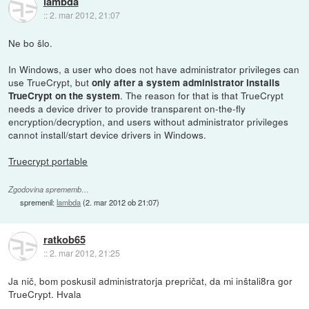
lambda
::
2. mar 2012, 21:07
Ne bo šlo.
In Windows, a user who does not have administrator privileges can
use TrueCrypt, but
only after a system administrator installs
. The reason for that is that TrueCrypt
TrueCrypt on the system
needs a device driver to provide transparent on-the-fly
encryption/decryption, and users without administrator privileges
cannot install/start device drivers in Windows.
Truecrypt portable
Zgodovina sprememb…
spremenil:
lambda
(
2. mar 2012 ob 21:07
)
ratkob65
::
2. mar 2012, 21:25
Ja nič, bom poskusil administratorja prepričat, da mi inštali8ra gor
TrueCrypt. Hvala