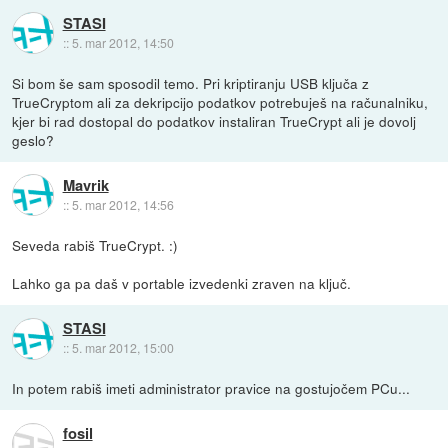
STASI
::
5. mar 2012, 14:50
Si bom še sam sposodil temo. Pri kriptiranju USB ključa z
TrueCryptom ali za dekripcijo podatkov potrebuješ na računalniku,
kjer bi rad dostopal do podatkov instaliran TrueCrypt ali je dovolj
geslo?
Mavrik
::
5. mar 2012, 14:56
Seveda rabiš TrueCrypt. :)
Lahko ga pa daš v portable izvedenki zraven na ključ.
STASI
::
5. mar 2012, 15:00
In potem rabiš imeti administrator pravice na gostujočem PCu...
fosil