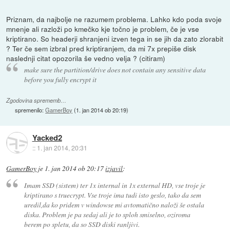
Priznam, da najbolje ne razumem problema. Lahko kdo poda svoje
mnenje ali razloži po kmečko kje točno je problem, če je vse
kriptirano. So headerji shranjeni izven tega in se jih da zato zlorabit
? Ter če sem izbral pred kriptiranjem, da mi 7x prepiše disk
naslednji citat opozorila še vedno velja ? (citiram)
make sure the partition/drive does not contain any sensitive data
before you fully encrypt it
Zgodovina sprememb…
spremenilo:
GamerBoy
(
1. jan 2014 ob 20:19
)
Yacked2
::
1. jan 2014, 20:31
GamerBoy
je
1. jan 2014 ob 20:17
izjavil
:
Imam SSD (sistem) ter 1x internal in 1x external HD, vse troje je
kriptirano s truecrypt. Vse troje ima tudi isto geslo, tako da sem
uredil,da ko pridem v windowse mi avtomatično naloži še ostala
diska. Problem je pa sedaj ali je to sploh smiselno, oziroma
berem po spletu, da so SSD diski ranljivi.