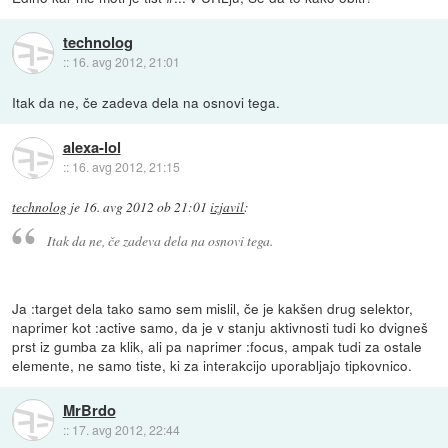
technolog
::
16. avg 2012, 21:01
Itak da ne, če zadeva dela na osnovi tega.
alexa-lol
::
16. avg 2012, 21:15
technolog
je
16. avg 2012 ob 21:01
izjavil
:
Itak da ne, če zadeva dela na osnovi tega.
Ja :target dela tako samo sem mislil, če je kakšen drug selektor,
naprimer kot :active samo, da je v stanju aktivnosti tudi ko dvigneš
prst iz gumba za klik, ali pa naprimer :focus, ampak tudi za ostale
elemente, ne samo tiste, ki za interakcijo uporabljajo tipkovnico.
MrBrdo
::
17. avg 2012, 22:44