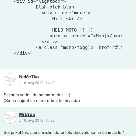
<div id="lightbox">

	Blah blah blah

          <div class="more">

              Hi!! <br />

              HELO MOTO !! :)

             <br> <a href="#">Manj</a><br />

          </div>

	<a class="more-toggle" href="#lightbox" >Vec</a>

</div>

NeMeTko
::
16. avg 2012, 14:49
Sej sem vedel, da se morat dat... :)
(Samo najdet se mora eden, ki obvlada)
MrBrdo
::
16. avg 2012, 15:32
Sej je kul trik, samo mislim da bi tole delovalo samo če imaš le 1