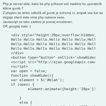
Php je server-side, kako bo php prikazal več vsebine ko uporabnik
klikne gumb ?
Z phpjem se lahko odločiš ali gumb je oziroma ni, ampak vse kar se
dogaja client-side nima php nobene veze.
Javascript za tako zadevo je precej enostaven.
OP, googlaj malo :)
<div style="height:20px;overflow:hidden; widt
Hello Hello Hello.Hello Hello Hello.Hello Hel
Hello.Hello Hello Hello.Hello Hello Hello.Hel
Hello Hello.Hello Hello Hello.Hello Hello Hel
</div>

<button type="button" onClick='showHide();'>v
<script src="http://ajax.googleapis.com/ajax/
<script>

var open = false;

function showHide(){

var element = $('#blah');

if (open) {

        element.animate({height:'20px'}); 

    }

    else {
