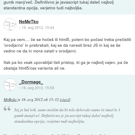
gumb manj/več. Definitivno je javascript tukaj daleč najbolj
standardna opcija, verjetno tudi najboljša.
NeMeTko
::
16. avg 2012, 15:44
Kaj pa vem.... če se hočeš iti html5, potem bo počasi treba prečistiti
'orodjarno' in prebrskati, kaj se da naresti brez JS in kaj se še
vedno ne da in mora ostati v orodjarni.
Itak pa bo vsak uporabljal tisti pristop, ki ga je najbolj vajen, pa če
obstaja html5/css varianta ali ne.
_Dormage_
::
16. avg 2012, 15:58
MrBrdo
je
16. avg 2012 ob 15:32
izjavil
:
Sej je kul trik, samo mislim da bi tole delovalo samo če imaš le 1
gumb manj/več. Definitivno je javascript tukaj daleč najbolj
standardna opcija, verjetno tudi najboljša.