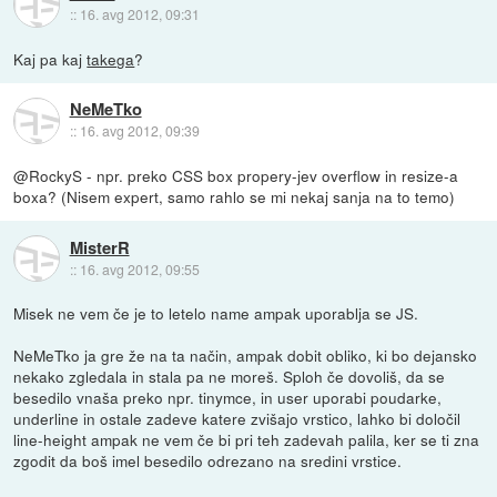
::
16. avg 2012, 09:31
Kaj pa kaj
takega
?
NeMeTko
::
16. avg 2012, 09:39
@RockyS - npr. preko CSS box propery-jev overflow in resize-a
boxa? (Nisem expert, samo rahlo se mi nekaj sanja na to temo)
MisterR
::
16. avg 2012, 09:55
Misek ne vem če je to letelo name ampak uporablja se JS.
NeMeTko ja gre že na ta način, ampak dobit obliko, ki bo dejansko
nekako zgledala in stala pa ne moreš. Sploh če dovoliš, da se
besedilo vnaša preko npr. tinymce, in user uporabi poudarke,
underline in ostale zadeve katere zvišajo vrstico, lahko bi določil
line-height ampak ne vem če bi pri teh zadevah palila, ker se ti zna
zgodit da boš imel besedilo odrezano na sredini vrstice.