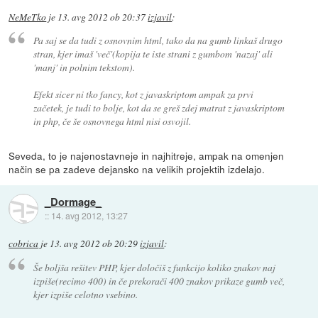
NeMeTko
je
13. avg 2012 ob 20:37
izjavil
:
Pa saj se da tudi z osnovnim html, tako da na gumb linkaš drugo
stran, kjer imaš 'več'(kopija te iste strani z gumbom 'nazaj' ali
'manj' in polnim tekstom).
Efekt sicer ni tko fancy, kot z javaskriptom ampak za prvi
začetek, je tudi to bolje, kot da se greš zdej matrat z javaskriptom
in php, če še osnovnega html nisi osvojil.
Seveda, to je najenostavneje in najhitreje, ampak na omenjen
način se pa zadeve dejansko na velikih projektih izdelajo.
_Dormage_
::
14. avg 2012, 13:27
cobrica
je
13. avg 2012 ob 20:29
izjavil
:
Še boljša rešitev PHP, kjer določiš z funkcijo koliko znakov naj
izpiše(recimo 400) in če prekorači 400 znakov prikaze gumb več,
kjer izpiše celotno vsebino.