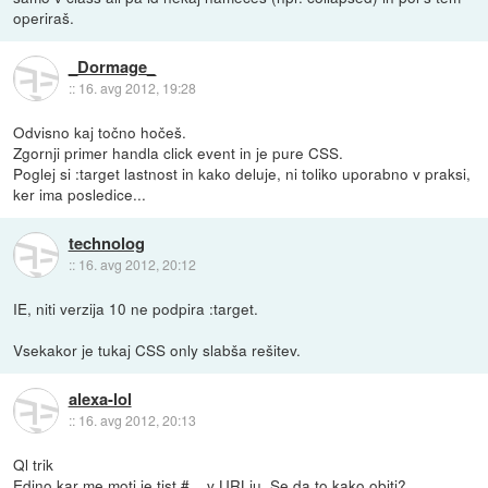
operiraš.
_Dormage_
::
16. avg 2012, 19:28
Odvisno kaj točno hočeš.
Zgornji primer handla click event in je pure CSS.
Poglej si :target lastnost in kako deluje, ni toliko uporabno v praksi,
ker ima posledice...
technolog
::
16. avg 2012, 20:12
IE, niti verzija 10 ne podpira :target.
Vsekakor je tukaj CSS only slabša rešitev.
alexa-lol
::
16. avg 2012, 20:13
Ql trik
Edino kar me moti je tist #... v URLju, Se da to kako obiti?