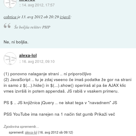
::
14. avg 2012, 17:57
cobrica
je
13. avg 2012 ob 20:29
izjavil
:
Še boljša rešitev PHP
Ne, ni boljša.
alexa-lol
::
16. avg 2012, 09:10
(1) ponovno nalaganje strani .. ni priporočljivo
(2) JavaScript .. tu je zdaj vseeno če imaš podatke že gor na strani
in samo z $(...).hide() in $(...).show() operiraš al pa še AJAX klic
vmes izvršiš in potem appendaš. JS rabiš v vsakem primeru.
PS $ .. JS knjižnica jQuery .. ne iskat tega v "navadnem" JS
PSS YouTube ima narejen na 1 način tist gumb Prikaži več
Zgodovina sprememb…
spremenil:
alexa-lol
(
16. avg 2012 ob 09:12
)