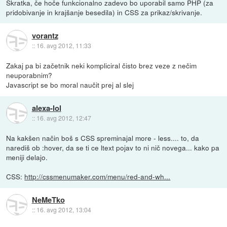
Skratka, če hoče funkcionalno zadevo bo uporabil samo PHP (za
pridobivanje in krajšanje besedila) in CSS za prikaz/skrivanje.
vorantz
::
16. avg 2012, 11:33
Zakaj pa bi začetnik neki kompliciral čisto brez veze z nečim
neuporabnim?
Javascript se bo moral naučit prej al slej
alexa-lol
::
16. avg 2012, 12:47
Na kakšen način boš s CSS spreminajal more - less.... to, da
narediš ob :hover, da se ti ce ltext pojav to ni nič novega... kako pa
meniji delajo.
CSS:
http://cssmenumaker.com/menu/red-and-wh...
NeMeTko
::
16. avg 2012, 13:04