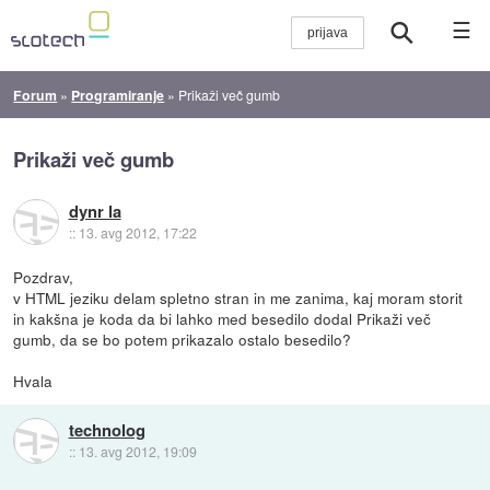
☰
Forum
»
Programiranje
»
Prikaži več gumb
Prikaži več gumb
dynr la
::
13. avg 2012, 17:22
Pozdrav,
v HTML jeziku delam spletno stran in me zanima, kaj moram storit
in kakšna je koda da bi lahko med besedilo dodal Prikaži več
gumb, da se bo potem prikazalo ostalo besedilo?
Hvala
technolog
::
13. avg 2012, 19:09