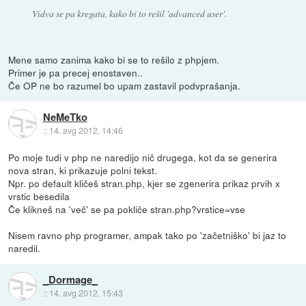
Vidva se pa kregata, kako bi to rešil 'advanced user'.
Mene samo zanima kako bi se to rešilo z phpjem.
Primer je pa precej enostaven..
Če OP ne bo razumel bo upam zastavil podvprašanja.
NeMeTko
::
14. avg 2012, 14:46
Po moje tudi v php ne naredijo nič drugega, kot da se generira
nova stran, ki prikazuje polni tekst.
Npr. po default kličeš stran.php, kjer se zgenerira prikaz prvih x
vrstic besedila
Če klikneš na 'več' se pa pokliče stran.php?vrstice=vse
Nisem ravno php programer, ampak tako po 'začetniško' bi jaz to
naredil.
_Dormage_
::
14. avg 2012, 15:43