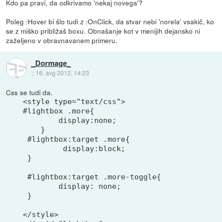
Kdo pa pravi, da odkrivamo 'nekaj novega'?
Poleg :Hover bi šlo tudi z :OnClick, da stvar nebi 'norela' vsakič, ko
se z miško približaš boxu. Obnašanje kot v menijih dejansko ni
zaželjeno v obravnavanem primeru.
_Dormage_
::
16. avg 2012, 14:23
Css se tudi da.
<style type="text/css">

#lightbox .more{

        display:none;

    }

 #lightbox:target .more{

         display:block;

 }

 #lightbox:target .more-toggle{

 	display: none;

 }

</style>
