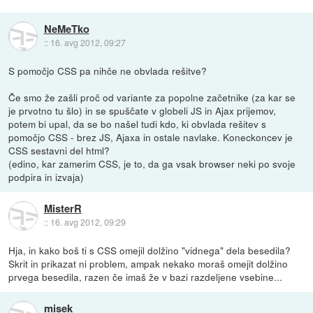
NeMeTko
::
16. avg 2012, 09:27
S pomočjo CSS pa nihče ne obvlada rešitve?
Če smo že zašli proč od variante za popolne začetnike (za kar se
je prvotno tu šlo) in se spuščate v globeli JS in Ajax prijemov,
potem bi upal, da se bo našel tudi kdo, ki obvlada rešitev s
pomočjo CSS - brez JS, Ajaxa in ostale navlake. Koneckoncev je
CSS sestavni del html?
(edino, kar zamerim CSS, je to, da ga vsak browser neki po svoje
podpira in izvaja)
MisterR
::
16. avg 2012, 09:29
Hja, in kako boš ti s CSS omejil dolžino "vidnega" dela besedila?
Skrit in prikazat ni problem, ampak nekako moraš omejit dolžino
prvega besedila, razen če imaš že v bazi razdeljene vsebine...
misek