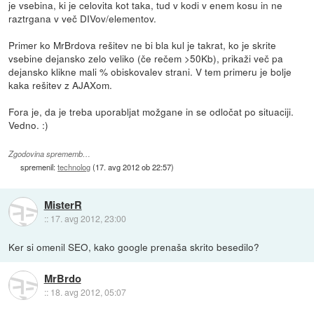
je vsebina, ki je celovita kot taka, tud v kodi v enem kosu in ne
raztrgana v več DIVov/elementov.
Primer ko MrBrdova rešitev ne bi bla kul je takrat, ko je skrite
vsebine dejansko zelo veliko (če rečem >50Kb), prikaži več pa
dejansko klikne mali % obiskovalev strani. V tem primeru je bolje
kaka rešitev z AJAXom.
Fora je, da je treba uporabljat možgane in se odločat po situaciji.
Vedno. :)
Zgodovina sprememb…
spremenil:
technolog
(
17. avg 2012 ob 22:57
)
MisterR
::
17. avg 2012, 23:00
Ker si omenil SEO, kako google prenaša skrito besedilo?
MrBrdo
::
18. avg 2012, 05:07