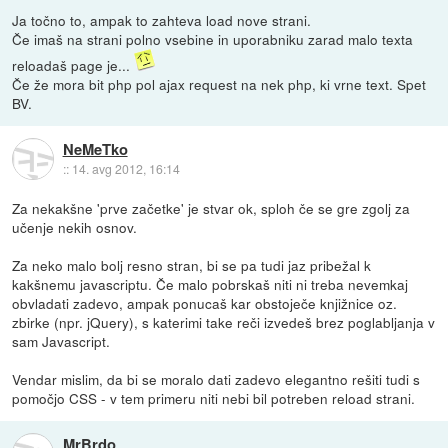
Ja točno to, ampak to zahteva load nove strani.
Če imaš na strani polno vsebine in uporabniku zarad malo texta
reloadaš page je...
Če že mora bit php pol ajax request na nek php, ki vrne text. Spet
BV.
NeMeTko
::
14. avg 2012, 16:14
Za nekakšne 'prve začetke' je stvar ok, sploh če se gre zgolj za
učenje nekih osnov.
Za neko malo bolj resno stran, bi se pa tudi jaz pribežal k
kakšnemu javascriptu. Če malo pobrskaš niti ni treba nevemkaj
obvladati zadevo, ampak ponucaš kar obstoječe knjižnice oz.
zbirke (npr. jQuery), s katerimi take reči izvedeš brez poglabljanja v
sam Javascript.
Vendar mislim, da bi se moralo dati zadevo elegantno rešiti tudi s
pomočjo CSS - v tem primeru niti nebi bil potreben reload strani.
MrBrdo