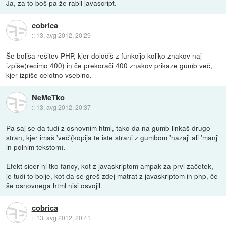
Ja, za to boš pa že rabil javascript.
cobrica
::
13. avg 2012, 20:29
Še boljša rešitev PHP, kjer določiš z funkcijo koliko znakov naj
izpiše(recimo 400) in če prekorači 400 znakov prikaze gumb več,
kjer izpiše celotno vsebino.
NeMeTko
::
13. avg 2012, 20:37
Pa saj se da tudi z osnovnim html, tako da na gumb linkaš drugo
stran, kjer imaš 'več'(kopija te iste strani z gumbom 'nazaj' ali 'manj'
in polnim tekstom).
Efekt sicer ni tko fancy, kot z javaskriptom ampak za prvi začetek,
je tudi to bolje, kot da se greš zdej matrat z javaskriptom in php, če
še osnovnega html nisi osvojil.
cobrica
::
13. avg 2012, 20:41