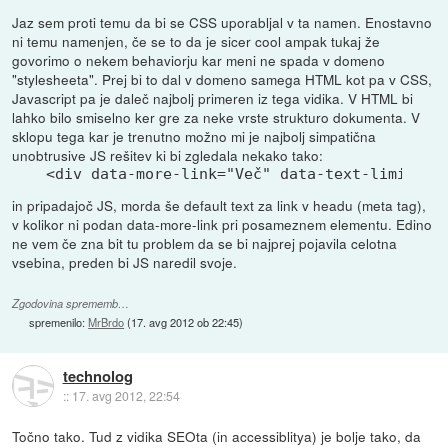
Jaz sem proti temu da bi se CSS uporabljal v ta namen. Enostavno
ni temu namenjen, če se to da je sicer cool ampak tukaj že
govorimo o nekem behaviorju kar meni ne spada v domeno
"stylesheeta". Prej bi to dal v domeno samega HTML kot pa v CSS,
Javascript pa je daleč najbolj primeren iz tega vidika. V HTML bi
lahko bilo smiselno ker gre za neke vrste strukturo dokumenta. V
sklopu tega kar je trenutno možno mi je najbolj simpatična
unobtrusive JS rešitev ki bi zgledala nekako tako:
<div data-more-link="Več" data-text-limit="2
in pripadajoč JS, morda še default text za link v headu (meta tag),
v kolikor ni podan data-more-link pri posameznem elementu. Edino
ne vem če zna bit tu problem da se bi najprej pojavila celotna
vsebina, preden bi JS naredil svoje.
Zgodovina sprememb…
spremenilo:
MrBrdo
(
17. avg 2012 ob 22:45
)
technolog
::
17. avg 2012, 22:54
Točno tako. Tud z vidika SEOta (in accessiblitya) je bolje tako, da