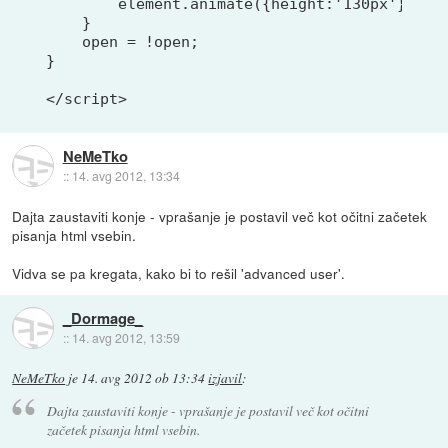
        element.animate({height:'130px'});

    }

    open = !open;

}

NeMeTko
::
14. avg 2012, 13:34
Dajta zaustaviti konje - vprašanje je postavil več kot očitni začetek
pisanja html vsebin.
Vidva se pa kregata, kako bi to rešil 'advanced user'.
_Dormage_
::
14. avg 2012, 13:59
NeMeTko
je
14. avg 2012 ob 13:34
izjavil
:
Dajta zaustaviti konje - vprašanje je postavil več kot očitni
začetek pisanja html vsebin.