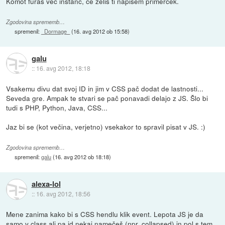
Komot furaš več instanc, če želiš ti napišem primerček.
Zgodovina sprememb…
spremenil:
_Dormage_
(
16. avg 2012 ob 15:58
)
galu
::
16. avg 2012, 18:18
Vsakemu divu dat svoj ID in jim v CSS pač dodat de lastnosti...
Seveda gre. Ampak te stvari se pač ponavadi delajo z JS. Šlo bi
tudi s PHP, Python, Java, CSS...
Jaz bi se (kot večina, verjetno) vsekakor to spravil pisat v JS. :)
Zgodovina sprememb…
spremenil:
galu
(
16. avg 2012 ob 18:18
)
alexa-lol
::
16. avg 2012, 18:56
Mene zanima kako bi s CSS hendlu klik event. Lepota JS je da
samo v class ali pa id nekaj namečeš (npr. collapsed) in pol s tem