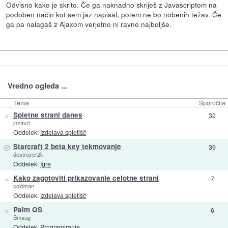
Odvisno kako je skrito. Če ga naknadno skriješ z Javascriptom na
podoben način kot sem jaz napisal, potem ne bo nobenih težav. Če
ga pa nalagaš z Ajaxom verjetno ni ravno najboljše.
Vredno ogleda ...
Tema
Sporočila
»
Spletne strani danes
32
jnzavrl
Oddelek:
Izdelava spletišč
⊘
Starcraft 2 beta key tekmovanje
39
destroyer2k
Oddelek:
Igre
»
Kako zagotoviti prikazovanje celotne strani
7
coldman
Oddelek:
Izdelava spletišč
»
Palm OS
6
Smaug
Oddelek:
Programiranje