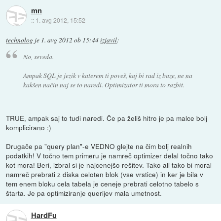
mn
::
1. avg 2012, 15:52
technolog
je
1. avg 2012 ob 15:44
izjavil
:
No, seveda.
Ampak SQL je jezik v katerem ti poveš, kaj bi rad iz baze, ne na
kakšen način naj se to naredi. Optimizator ti mora to razbit.
TRUE, ampak saj to tudi naredi. Če pa želiš hitro je pa malce bolj
komplicirano :)
Drugače pa "query plan"-e VEDNO glejte na čim bolj realnih
podatkih! V točno tem primeru je namreč optimizer delal točno tako
kot mora! Beri, izbral si je najcenejšo rešitev. Tako ali tako bi moral
namreč prebrati z diska celoten blok (vse vrstice) in ker je bila v
tem enem bloku cela tabela je ceneje prebrati celotno tabelo s
štarta. Je pa optimiziranje querijev mala umetnost.
HardFu