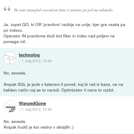
Pa sem zmanjšal execution time iz minute pa pol na sekundo.
Ja, zopet QO, ki OR 'pravilom' razbije na unije, kjer gre vsaka pa
po indexu.
Operator IN praviloma služi kot filter in index nad poljem ne
pomaga nič.
technolog
::
1. avg 2012, 15:44
No, seveda.
Ampak SQL je jezik v katerem ti poveš, kaj bi rad iz baze, ne na
kakšen način naj se to naredi. Optimizator ti mora to razbit.
WarpedGone
::
1. avg 2012, 15:45
No, seveda.
Ampak hudič je kot vedno v detajlih ;)