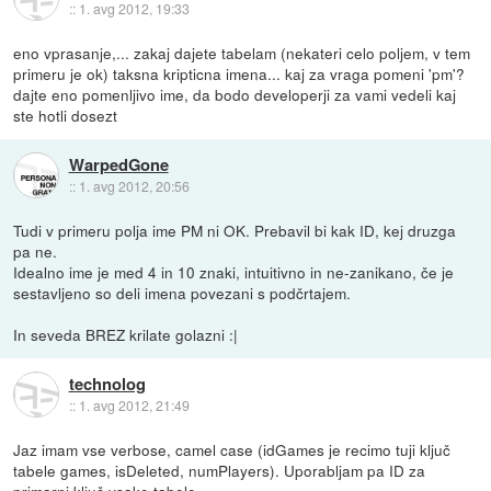
::
1. avg 2012, 19:33
eno vprasanje,... zakaj dajete tabelam (nekateri celo poljem, v tem
primeru je ok) taksna kripticna imena... kaj za vraga pomeni 'pm'?
dajte eno pomenljivo ime, da bodo developerji za vami vedeli kaj
ste hotli dosezt
WarpedGone
::
1. avg 2012, 20:56
Tudi v primeru polja ime PM ni OK. Prebavil bi kak ID, kej druzga
pa ne.
Idealno ime je med 4 in 10 znaki, intuitivno in ne-zanikano, če je
sestavljeno so deli imena povezani s podčrtajem.
In seveda BREZ krilate golazni :|
technolog
::
1. avg 2012, 21:49
Jaz imam vse verbose, camel case (idGames je recimo tuji ključ
tabele games, isDeleted, numPlayers). Uporabljam pa ID za
primarni ključ vsake tabele.