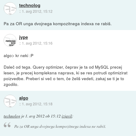
technolog
::
1. avg 2012, 15:12
Pa za OR unga dvojnega kompozitnega indexa ne rabiš.
jype
::
1. avg 2012, 15:16
algo> kr neki :P
Daleč od tega. Query optimizer, čeprav je ta od MySQL precej
lesen, je precej kompleksna naprava, ki se res potrudi optimizirat
poizvedbe. Preberi si več o tem, če želiš vedeti, zakaj se ti je to
zgodilo.
algo
::
1. avg 2012, 15:18
technolog
je
1. avg 2012 ob 15:12
izjavil
:
Pa za OR unga dvojnega kompozitnega indexa ne rabiš.