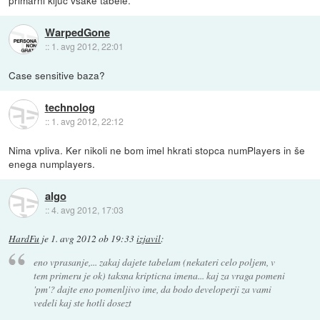
WarpedGone
::
1. avg 2012, 22:01
Case sensitive baza?
technolog
::
1. avg 2012, 22:12
Nima vpliva. Ker nikoli ne bom imel hkrati stopca numPlayers in še
enega numplayers.
algo
::
4. avg 2012, 17:03
HardFu
je
1. avg 2012 ob 19:33
izjavil
:
eno vprasanje,... zakaj dajete tabelam (nekateri celo poljem, v
tem primeru je ok) taksna kripticna imena... kaj za vraga pomeni
'pm'? dajte eno pomenljivo ime, da bodo developerji za vami
vedeli kaj ste hotli dosezt