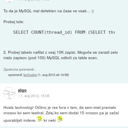
To da je MySQL mal defekten na čase ve vsak... :)
Probej tole:
SELECT COUNT(thread_id) FROM (SELECT thread_
2. Probej tabelo nafilat z vsaj 10K zapisi. Mogoče se zaradi zelo
malo zapisov (pod 100) MySQL odloči za table scan.
Zgodovina sprememb…
spremenil:
technolog
(
1. avg 2012 ob 14:59
)
algo
::
1. avg 2012, 15:06
Hvala technolog! Očitno je res fora v tem, da sem imel premalo
vnosov ko sem testiral. Zdaj ko sem dodal 15 vnosov pa je začel
uporabljati indexe.
kr neki