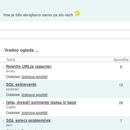
Ime je bilo skrajšano samo za slo-tech
Vredno ogleda ...
Tema
Sporočila
»
Rewrite URLja (apache)
8
levaky
Oddelek:
Izdelava spletišč
»
SQL seštevanje
12
pizdarija1
Oddelek:
Izdelava spletišč
»
[php, mysql] sortiranje izpisa iz baze
26
CaqKa
Oddelek:
Izdelava spletišč
»
SQL select problemček
7
darh