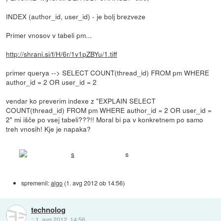
INDEX (author_id, user_id) - je bolj brezveze
Primer vnosov v tabeli pm...
http://shrani.si/f/H/6r/1v1pZBYu/1.tiff
primer querya --> SELECT COUNT(thread_id) FROM pm WHERE
author_id = 2 OR user_id = 2
vendar ko preverim indexe z "EXPLAIN SELECT
COUNT(thread_id) FROM pm WHERE author_id = 2 OR user_id =
2" mi išče po vsej tabeli???!! Moral bi pa v konkretnem po samo
treh vnosih! Kje je napaka?
s
spremenil:
algo
(
1. avg 2012 ob 14:56
)
technolog
::
1. avg 2012, 14:56