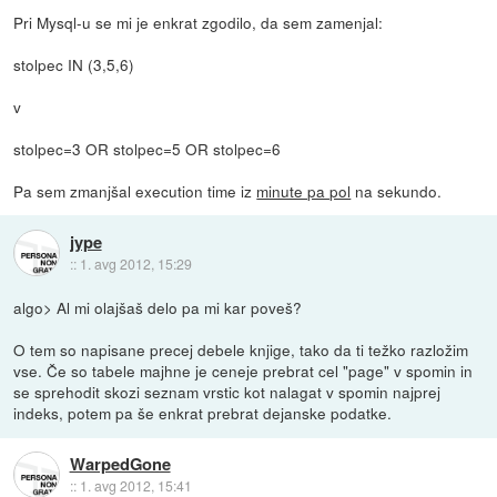
Pri Mysql-u se mi je enkrat zgodilo, da sem zamenjal:
stolpec IN (3,5,6)
v
stolpec=3 OR stolpec=5 OR stolpec=6
Pa sem zmanjšal execution time iz
minute pa pol
na sekundo.
jype
::
1. avg 2012, 15:29
algo> Al mi olajšaš delo pa mi kar poveš?
O tem so napisane precej debele knjige, tako da ti težko razložim
vse. Če so tabele majhne je ceneje prebrat cel "page" v spomin in
se sprehodit skozi seznam vrstic kot nalagat v spomin najprej
indeks, potem pa še enkrat prebrat dejanske podatke.
WarpedGone
::
1. avg 2012, 15:41