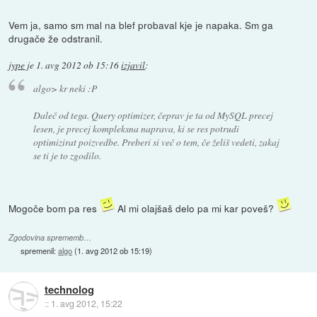
Vem ja, samo sm mal na blef probaval kje je napaka. Sm ga
drugače že odstranil.
jype
je
1. avg 2012 ob 15:16
izjavil
:
algo> kr neki :P
Daleč od tega. Query optimizer, čeprav je ta od MySQL precej
lesen, je precej kompleksna naprava, ki se res potrudi
optimizirat poizvedbe. Preberi si več o tem, če želiš vedeti, zakaj
se ti je to zgodilo.
Mogoče bom pa res
Al mi olajšaš delo pa mi kar poveš?
Zgodovina sprememb…
spremenil:
algo
(
1. avg 2012 ob 15:19
)
technolog
::
1. avg 2012, 15:22