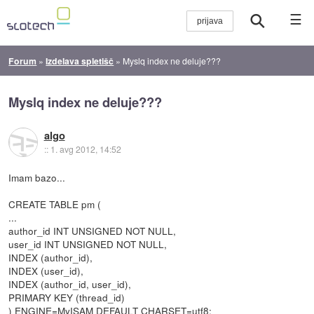
☰
Forum
»
Izdelava spletišč
»
Myslq index ne deluje???
Myslq index ne deluje???
algo
::
1. avg 2012, 14:52
Imam bazo...
CREATE TABLE pm (
...
author_id INT UNSIGNED NOT NULL,
user_id INT UNSIGNED NOT NULL,
INDEX (author_id),
INDEX (user_id),
INDEX (author_id, user_id),
PRIMARY KEY (thread_id)
) ENGINE=MyISAM DEFAULT CHARSET=utf8;