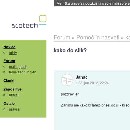
Evropska vesoljska agencija razvija svojo rak
Forum
»
Pomoč in nasveti
»
k
Novice
kako do slik?
arhiv
Forum
mali oglasi
teme zadnjih 24h
Janac
Članki
::
28. jun 2012, 22:24
Zaposlitve
pozdravljeni.
brskaj
Ostalo
Zanima me kako bi lahko prisel do slik ki so 
pravila