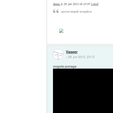
Janac
je
28. jun 2012 ob 23:07
izjavil
:
oprosti ampak nenajdem.
Vaseer
::
28. jun 2012, 23:13
mogoče pomaga: