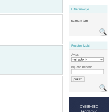
Hitre funkcije
seznam tem
Posebni izpisi
Avtor:
Ključna beseda: