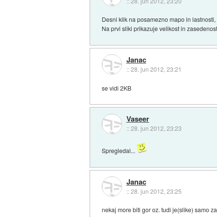
::
28. jun 2012, 23:20
Desni klik na posamezno mapo in lastnosti,
Na prvi sliki prikazuje velikost in zasedenos
Janac
::
28. jun 2012, 23:21
se vidi 2KB
Vaseer
::
28. jun 2012, 23:23
Spregledal...
Janac
::
28. jun 2012, 23:25
nekaj more biti gor oz. tudi je(slike) samo za