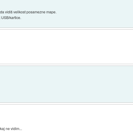
 da vidiš velikost posamezne mape.
t USB/kartice.
kaj ne vidim...