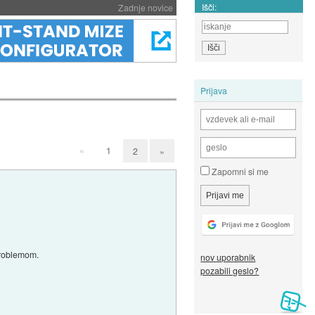
Išči:
Zadnje novice
Prijava
«
1
2
»
Zapomni si me
 problemom.
nov uporabnik
pozabili geslo?