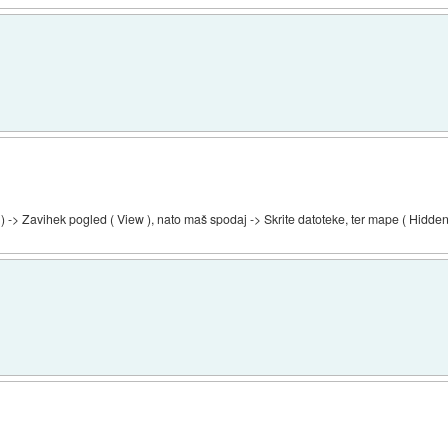
-> Zavihek pogled ( View ), nato maš spodaj -> Skrite datoteke, ter mape ( Hidden fi