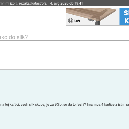
eto za večkratno uporabo
::
4. avg 2026 ob 19:41
ako do slik?
na tej kartici, vseh slik skupaj je za 9Gb, se da to resiti? Imam pa 4 kartice z istim