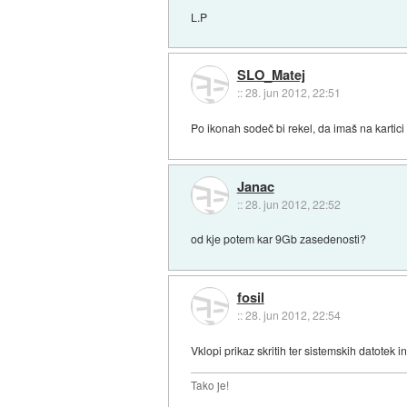
L.P
SLO_Matej
::
28. jun 2012, 22:51
Po ikonah sodeč bi rekel, da imaš na kartici
Janac
::
28. jun 2012, 22:52
od kje potem kar 9Gb zasedenosti?
fosil
::
28. jun 2012, 22:54
Vklopi prikaz skritih ter sistemskih datotek i
Tako je!