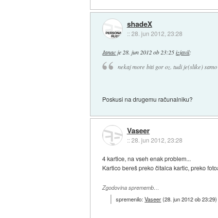
shadeX
::
28. jun 2012, 23:28
Janac
je
28. jun 2012 ob 23:25
izjavil
:
nekaj more biti gor oz. tudi je(slike) samo
Poskusi na drugemu računalniku?
Vaseer
::
28. jun 2012, 23:28
4 kartice, na vseh enak problem...
Kartico bereš preko čitalca kartic, preko foto
Zgodovina sprememb…
spremenilo:
Vaseer
(
28. jun 2012 ob 23:29
)