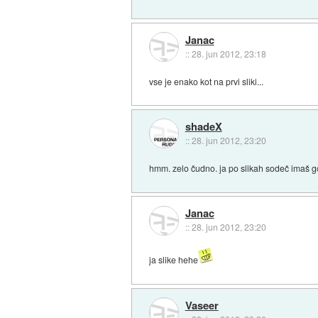
Janac
::
28. jun 2012, 23:18
vse je enako kot na prvi sliki...
shadeX
::
28. jun 2012, 23:20
hmm. zelo čudno. ja po slikah sodeč imaš gor
Janac
::
28. jun 2012, 23:20
ja slike hehe
Vaseer