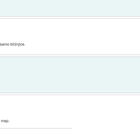
 samo bližnjice.
n map.