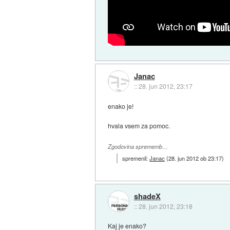
Janac
::
28. jun 2012, 23:17
enako je!
hvala vsem za pomoc.
Zgodovina sprememb…
spremenil:
Janac
(
28. jun 2012 ob 23:17
)
shadeX
::
28. jun 2012, 23:18
Kaj je enako?