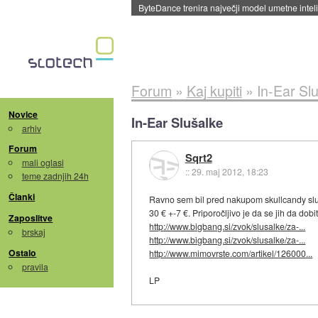
ByteDance trenira največji model umetne intel
Forum
»
Kaj kupiti
»
In-Ear Sl
Novice
In-Ear Slušalke
arhiv
Forum
Sqrt2
mali oglasi
::
29. maj 2012, 18:23
teme zadnjih 24h
Članki
Ravno sem bil pred nakupom skullcandy sluša
30 € +-7 €. Priporočljivo je da se jih da do
Zaposlitve
http://www.bigbang.si/zvok/slusalke/za-...
brskaj
http://www.bigbang.si/zvok/slusalke/za-...
Ostalo
http://www.mimovrste.com/artikel/126000...
pravila
LP