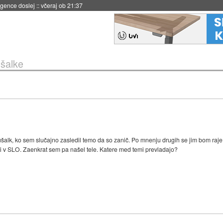
igence doslej
::
včeraj ob 21:37
ušalke
lk, ko sem slučajno zasledil temo da so zanič. Po mnenju drugih se jim bom raje o
biti v SLO. Zaenkrat sem pa našel tele. Katere med temi prevladajo?