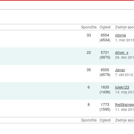
Sporočila
Ogledi
Zadnje spor
33
6554
vilonja
(4534)
1. mar 201
22
5721
driver_x
(3970)
28. dec 20
35
6555
Janac
(4579)
7. okt 2012
6
1635
lolek123
(1436)
13. maj 20
8
1773
theStrange
(1595)
11. sep 20
Sporočila
Ogledi
Zadnje spor