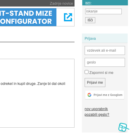
Išči:
Zadnje novice
Prijava
Zapomni si me
drekel in kupil druge. Zanje bi dal okoli
nov uporabnik
pozabili geslo?