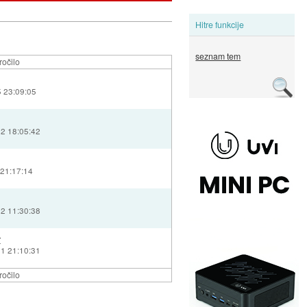
Hitre funkcije
seznam tem
očilo
5 23:09:05
12 18:05:42
 21:17:14
12 11:30:38
r
11 21:10:31
očilo