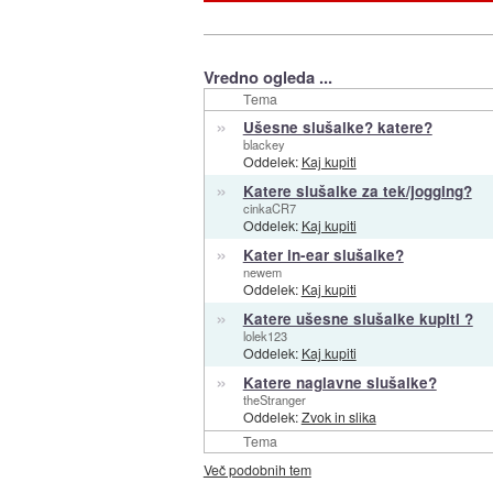
Vredno ogleda ...
Tema
»
Ušesne slušalke? katere?
blackey
Oddelek:
Kaj kupiti
»
Katere slušalke za tek/jogging?
cinkaCR7
Oddelek:
Kaj kupiti
»
Kater in-ear slušalke?
newem
Oddelek:
Kaj kupiti
»
Katere ušesne slušalke kupiti ?
lolek123
Oddelek:
Kaj kupiti
»
Katere naglavne slušalke?
theStranger
Oddelek:
Zvok in slika
Tema
Več podobnih tem