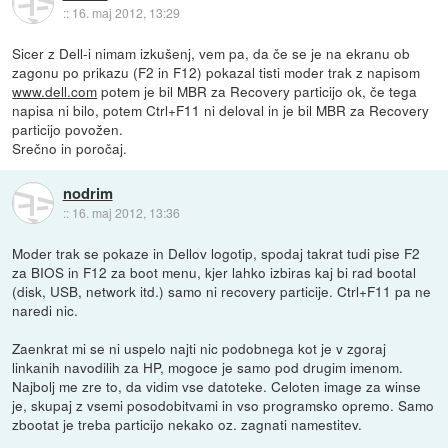
::
16. maj 2012, 13:29
Sicer z Dell-i nimam izkušenj, vem pa, da če se je na ekranu ob
zagonu po prikazu (F2 in F12) pokazal tisti moder trak z napisom
www.dell.com
potem je bil MBR za Recovery particijo ok, če tega
napisa ni bilo, potem Ctrl+F11 ni deloval in je bil MBR za Recovery
particijo povožen.
Srečno in poročaj.
nodrim
::
16. maj 2012, 13:36
Moder trak se pokaze in Dellov logotip, spodaj takrat tudi pise F2
za BIOS in F12 za boot menu, kjer lahko izbiras kaj bi rad bootal
(disk, USB, network itd.) samo ni recovery particije. Ctrl+F11 pa ne
naredi nic.
Zaenkrat mi se ni uspelo najti nic podobnega kot je v zgoraj
linkanih navodilih za HP, mogoce je samo pod drugim imenom.
Najbolj me zre to, da vidim vse datoteke. Celoten image za winse
je, skupaj z vsemi posodobitvami in vso programsko opremo. Samo
zbootat je treba particijo nekako oz. zagnati namestitev.