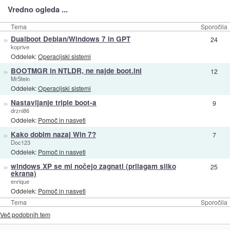
Vredno ogleda ...
Tema
Sporočila
»
Dualboot Debian/Windows 7 in GPT
24
koprive
Oddelek:
Operacijski sistemi
»
BOOTMGR in NTLDR, ne najde boot.ini
12
MrStein
Oddelek:
Operacijski sistemi
»
Nastavljanje triple boot-a
9
drzni86
Oddelek:
Pomoč in nasveti
»
Kako dobim nazaj Win 7?
7
Doc123
Oddelek:
Pomoč in nasveti
»
windows XP se mi nočejo zagnati (prilagam sliko
25
ekrana)
enrique
Oddelek:
Pomoč in nasveti
Tema
Sporočila
Več podobnih tem