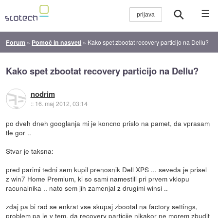
☰
Forum
»
Pomoč in nasveti
»
Kako spet zbootat recovery particijo na Dellu?
Kako spet zbootat recovery particijo na Dellu?
nodrim
::
16. maj 2012, 03:14
po dveh dneh googlanja mi je koncno prislo na pamet, da vprasam
tle gor ..
Stvar je taksna:
pred parimi tedni sem kupil prenosnik Dell XPS ... seveda je prisel
z win7 Home Premium, ki so sami namestili pri prvem vklopu
racunalnika .. nato sem jih zamenjal z drugimi winsi ..
zdaj pa bi rad se enkrat vse skupaj zbootal na factory settings,
problem pa je v tem, da recovery particije nikakor ne morem zbudit