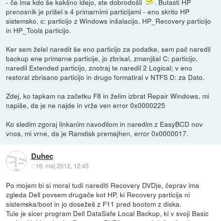
- če ima kdo še kakšno idejo, ste dobrodošli
. Butasti HP
prenosnik je prišel s 4 primarnimi particijami - eno skrito HP
sistemsko, c: particijo z Windows inšalacijo, HP_Recovery particijo
in HP_Tools particijo.
Ker sem želel naredit še eno particijo za podatke, sem pač naredil
backup ene primarne particije, jo zbrisal, zmanjšal C: particijo,
naredil Extended particijo, znotraj te naredil 2 Logical; v eno
restoral zbrisano particijo in drugo formatiral v NTFS D: za Dato.
Zdej, ko tapkam na začetku F8 in želim izbrat Repair Windows, mi
napiše, da je ne najde in vrže ven error 0x0000225
Ko sledim zgoraj linkanim navodilom in naredim z EasyBCD nov
vnos, mi vrne, da je Ramdisk premajhen, error 0x0000017.
Duhec
::
16. maj 2012, 12:45
Po mojem bi si moral tudi narediti Recovery DVDje, čeprav ima
zgleda Dell povsem drugače kot HP, ki Recovery particija ni
sistemska/boot in jo dosežeš z F11 pred bootom z diska.
Tule je sicer program Dell DataSafe Local Backup, ki v svoji Basic