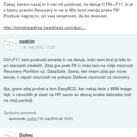
Čakaj, berem nazaj in ti nisi niti poizkusil, če deluje CTRL+F11, ki je
v bistvu pravilni Recovery in ne iz Win boot menija preko F8!
Poizkusi najprej to, po vsej verjetnosti, da bo delovalo.
http://johnsheadtree.headtreez.com/doc/...
nodrim
::
16. maj 2012, 13:20
Ctrl+F11 sem poskusil seveda in ne deluje, kokr sem bral je bilo to
pri starejsih modelih. Zdaj gre prek F8 in imas tam na voljo moznost
Recovery Partition oz. DataSafe. Samo, ker imam zdaj gor nove
winse, v repair moznosti ne pokaze Dellove moznosti za recovery.
Aja, grem zdaj probat s tem EasyBCD, ker nekaj dela z WIM image
fajli, v navodilih je sicer za HP, samo so skoraj enake datoteke tudi
na moji particiji.
Zgodovina sprememb…
spremenilo:
nodrim
(
16. maj 2012 ob 13:21
)
Duhec