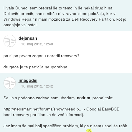
Hvala Duhec, sem prebral še to temo in še nekaj drugih na
Dellovih forumih, samo nihče ni v ravno istem položaju, ker v
Windows Repair nimam možnosti za Dell Recovery Partition, kot jo
omenjajo vsi ostali.
dejansan
::
16. maj 2012, 12:40
pa si po prvem zagonu naredil recovery?
drugače je ta particija neuporabna
imagodei
::
16. maj 2012, 12:42
Se lih s podobno zadevo sam ubadam.
, probaj tole:
nodrim
http://neosmart.net/forums/showthread.p...
- Googlaj EasyBCD
boot recovery partition za še več informacij.
Jaz imam še mal bolj specifičen problem, ki ga nisem uspel še rešit