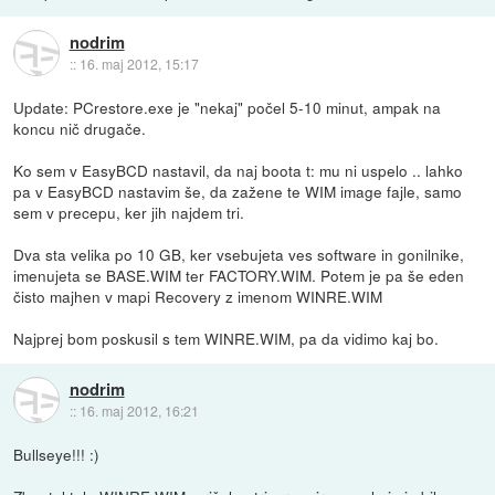
nodrim
::
16. maj 2012, 15:17
Update: PCrestore.exe je "nekaj" počel 5-10 minut, ampak na
koncu nič drugače.
Ko sem v EasyBCD nastavil, da naj boota t: mu ni uspelo .. lahko
pa v EasyBCD nastavim še, da zažene te WIM image fajle, samo
sem v precepu, ker jih najdem tri.
Dva sta velika po 10 GB, ker vsebujeta ves software in gonilnike,
imenujeta se BASE.WIM ter FACTORY.WIM. Potem je pa še eden
čisto majhen v mapi Recovery z imenom WINRE.WIM
Najprej bom poskusil s tem WINRE.WIM, pa da vidimo kaj bo.
nodrim
::
16. maj 2012, 16:21
Bullseye!!! :)