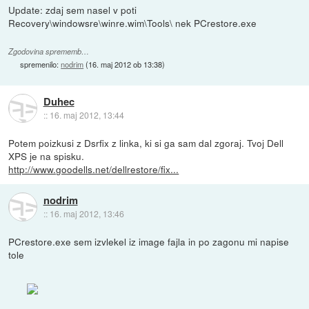
Update: zdaj sem nasel v poti
Recovery\windowsre\winre.wim\Tools\ nek PCrestore.exe
Zgodovina sprememb…
spremenilo:
nodrim
(
16. maj 2012 ob 13:38
)
Duhec
::
16. maj 2012, 13:44
Potem poizkusi z Dsrfix z linka, ki si ga sam dal zgoraj. Tvoj Dell
XPS je na spisku.
http://www.goodells.net/dellrestore/fix...
nodrim
::
16. maj 2012, 13:46
PCrestore.exe sem izvlekel iz image fajla in po zagonu mi napise
tole