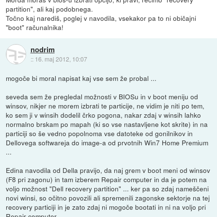
partition", ali kaj podobnega.
Točno kaj narediš, poglej v navodila, vsekakor pa to ni običajni
"boot" računalnika!
nodrim
::
16. maj 2012, 10:07
mogoče bi moral napisat kaj vse sem že probal ...
seveda sem že pregledal možnosti v BIOSu in v boot meniju od
winsov, nikjer ne morem izbrati te particije, ne vidim je niti po tem,
ko sem ji v winsih dodelil črko pogona, nakar zdaj v winsih lahko
normalno brskam po mapah (ki so vse nastavljene kot skrite) in na
particiji so še vedno popolnoma vse datoteke od gonilnikov in
Dellovega softwareja do image-a od prvotnih Win7 Home Premium
...
Edina navodila od Della pravijo, da naj grem v boot meni od winsov
(F8 pri zagonu) in tam izberem Repair computer in da je potem na
voljo možnost "Dell recovery partition" ... ker pa so zdaj nameščeni
novi winsi, so očitno povozili ali spremenili zagonske sektorje na tej
recovery particiji in je zato zdaj ni mogoče bootati in ni na voljo pri
Repair computer.