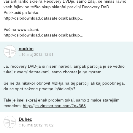
varianti lahko skreira Recovery DVDje, samo zdaj, če nimaš ravno
vseh fajlov bo težko skup sklanfal pravilni Recovery DVD.
Poizkusiš pa lahko.
http://dslbdownload.datasafelocalbackup...
Več na www strani:
http://dslbdownload.datasafelocalbackup...
nodrim
::
16. maj 2012, 12:51
Ja, recovery DVD-ja si nisem naredil, ampak particija je še vedno
tukaj z vsemi datotekami, samo zbootat je ne morem.
Se ne da nikakor obnovit MBRja na tej particiji ali kaj podobnega,
da se spet zažene prvotna inštalacija?
Tale je imel skoraj enak problem tukaj, samo z malce starejšim
modelom:
http://jim-zimmerman.com/?p=368
Duhec
::
16. maj 2012, 13:02