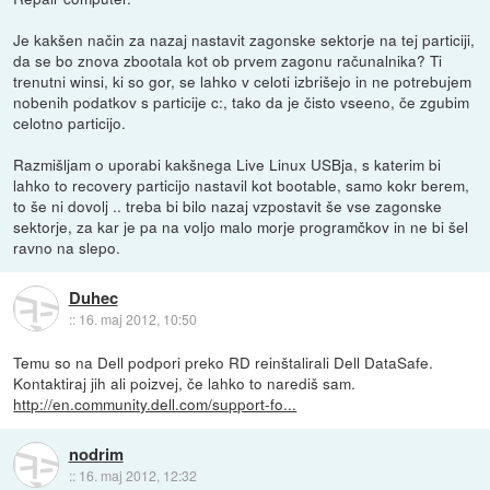
Je kakšen način za nazaj nastavit zagonske sektorje na tej particiji,
da se bo znova zbootala kot ob prvem zagonu računalnika? Ti
trenutni winsi, ki so gor, se lahko v celoti izbrišejo in ne potrebujem
nobenih podatkov s particije c:, tako da je čisto vseeno, če zgubim
celotno particijo.
Razmišljam o uporabi kakšnega Live Linux USBja, s katerim bi
lahko to recovery particijo nastavil kot bootable, samo kokr berem,
to še ni dovolj .. treba bi bilo nazaj vzpostavit še vse zagonske
sektorje, za kar je pa na voljo malo morje programčkov in ne bi šel
ravno na slepo.
Duhec
::
16. maj 2012, 10:50
Temu so na Dell podpori preko RD reinštalirali Dell DataSafe.
Kontaktiraj jih ali poizvej, če lahko to narediš sam.
http://en.community.dell.com/support-fo...
nodrim
::
16. maj 2012, 12:32