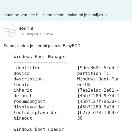
samo ne vem, ce bi kr nadaljeval, malce mi je sumljivo :)
nodrim
::
16. maj 2012, 13:54
Se bolj cudno je, kar mi pokaze EasyBCD:
Windows Boot Manager

--------------------

identifier              {9dea862c-5cdd-4e70-a
device                  partition=T:

description             Windows Boot Manager

locale                  en-US

inherit                 {7ea2e1ac-2e61-4728-a
default                 {45b71280-9e3d-11e1-a
resumeobject            {45b7127f-9e3d-11e1-a
displayorder            {45b71280-9e3d-11e1-a
toolsdisplayorder       {b2721d73-1db4-4c62-b
timeout                 30

Windows Boot Loader
