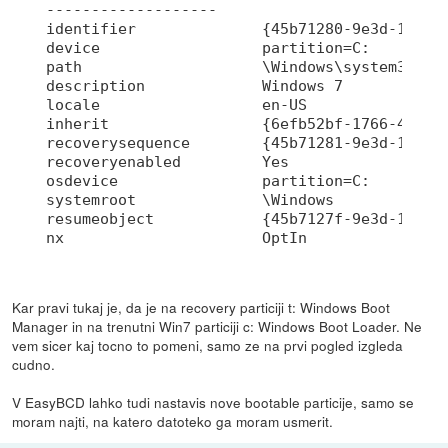
-------------------

identifier              {45b71280-9e3d-11e1-a
device                  partition=C:

path                    \Windows\system32\win
description             Windows 7

locale                  en-US

inherit                 {6efb52bf-1766-41db-a
recoverysequence        {45b71281-9e3d-11e1-a
recoveryenabled         Yes

osdevice                partition=C:

systemroot              \Windows

resumeobject            {45b7127f-9e3d-11e1-a
nx                      OptIn
Kar pravi tukaj je, da je na recovery particiji t: Windows Boot
Manager in na trenutni Win7 particiji c: Windows Boot Loader. Ne
vem sicer kaj tocno to pomeni, samo ze na prvi pogled izgleda
cudno.
V EasyBCD lahko tudi nastavis nove bootable particije, samo se
moram najti, na katero datoteko ga moram usmerit.