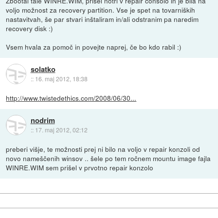
Zbootal tale WINRE.WIM, prišel notri v repair consolo in je bila na
voljo možnost za recovery partition. Vse je spet na tovarniških
nastavitvah, še par stvari inštaliram in/ali odstranim pa naredim
recovery disk :)
Vsem hvala za pomoč in povejte naprej, če bo kdo rabil :)
solatko
::
16. maj 2012, 18:38
http://www.twistedethics.com/2008/06/30...
nodrim
::
17. maj 2012, 02:12
preberi višje, te možnosti prej ni bilo na voljo v repair konzoli od
novo nameščenih winsov .. šele po tem ročnem mountu image fajla
WINRE.WIM sem prišel v prvotno repair konzolo