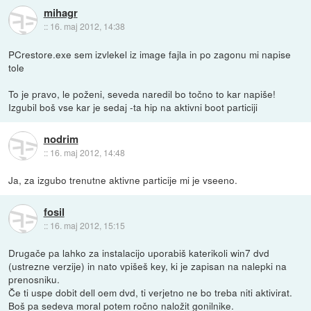
mihagr
::
16. maj 2012, 14:38
PCrestore.exe sem izvlekel iz image fajla in po zagonu mi napise
tole
To je pravo, le poženi, seveda naredil bo točno to kar napiše!
Izgubil boš vse kar je sedaj -ta hip na aktivni boot particiji
nodrim
::
16. maj 2012, 14:48
Ja, za izgubo trenutne aktivne particije mi je vseeno.
fosil
::
16. maj 2012, 15:15
Drugače pa lahko za instalacijo uporabiš katerikoli win7 dvd
(ustrezne verzije) in nato vpišeš key, ki je zapisan na nalepki na
prenosniku.
Če ti uspe dobit dell oem dvd, ti verjetno ne bo treba niti aktivirat.
Boš pa sedeva moral potem ročno naložit gonilnike.