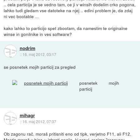
.. cela particija je se vedno tam, ce ji v winsih dodelim crko pogona,
lahko tudi gledam vse datoteke na njej .. edini problem je, da zdaj
ni vec bootable ...
kako lahko to particijo spet zbootam, da namestim te originalne
winse in gonilnike in ves software?
nodrim
::
16. maj 2012, 03:17
se posnetek mojih particij za pregled
posnetek mojih
particij
mihagr
::
16. maj 2012, 07:37
Ob zagonu rač. moraš pritisniti eno od tipk, verjetno F11, ali F12.
Morda moraš v bios-u izbrati opcijo, ki pravi, recimo "recovery