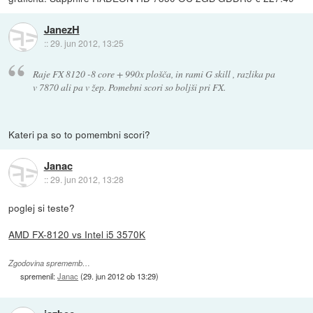
JanezH
::
29. jun 2012, 13:25
Raje FX 8120 -8 core + 990x plošča, in rami G skill , razlika pa
v 7870 ali pa v žep. Pomebni scori so boljši pri FX.
Kateri pa so to pomembni scori?
Janac
::
29. jun 2012, 13:28
poglej si teste?
AMD FX-8120 vs Intel i5 3570K
Zgodovina sprememb…
spremenil:
Janac
(
29. jun 2012 ob 13:29
)