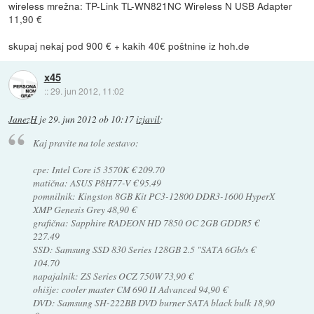
wireless mrežna: TP-Link TL-WN821NC Wireless N USB Adapter
11,90 €
skupaj nekaj pod 900 € + kakih 40€ poštnine iz hoh.de
x45
::
29. jun 2012, 11:02
JanezH
je
29. jun 2012 ob 10:17
izjavil
:
Kaj pravite na tole sestavo:
cpe: Intel Core i5 3570K € 209.70
matična: ASUS P8H77-V € 95.49
pomnilnik: Kingston 8GB Kit PC3-12800 DDR3-1600 HyperX
XMP Genesis Grey 48,90 €
grafična: Sapphire RADEON HD 7850 OC 2GB GDDR5 €
227.49
SSD: Samsung SSD 830 Series 128GB 2.5 "SATA 6Gb/s €
104.70
napajalnik: ZS Series OCZ 750W 73,90 €
ohišje: cooler master CM 690 II Advanced 94,90 €
DVD: Samsung SH-222BB DVD burner SATA black bulk 18,90