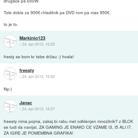
drugace pa 650W.
Tole dobis za 900€+hladilnik pa DVD rom pa mas 950€.
to je to.
Markinio123
::
24. apr 2012, 16:25
fresty se bom kr tebe držau :) hvala!
freesty
::
24. apr 2012, 16:30
Np:)
Janac
::
24. apr 2012, 16:37
freesty nima pojma, zakaj bi rabu met odklenjen mnozilnik? z BLCK
se tudi da navijat. ZA GAMING JE ENAKO CE VZAME I3, I5 ALI I7.
ZA IGRE JE POMEMBNA GRAFIKA!