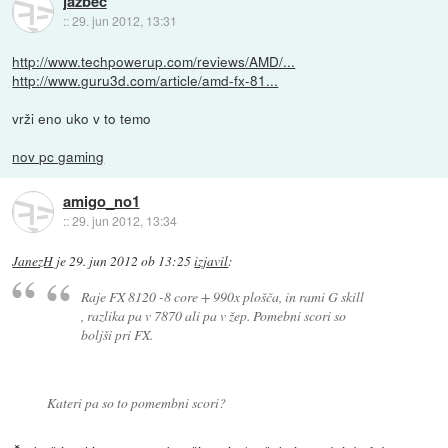
jazbec
::
29. jun 2012, 13:31
http://www.techpowerup.com/reviews/AMD/...
http://www.guru3d.com/article/amd-fx-81...
vrži eno uko v to temo
nov pc gaming
amigo_no1
::
29. jun 2012, 13:34
JanezH
je
29. jun 2012 ob 13:25
izjavil
:
Raje FX 8120 -8 core + 990x plošča, in rami G skill
, razlika pa v 7870 ali pa v žep. Pomebni scori so
boljši pri FX.
Kateri pa so to pomembni scori?