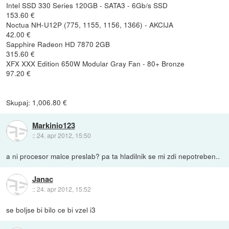
Intel SSD 330 Series 120GB - SATA3 - 6Gb/s SSD
153.60 €
Noctua NH-U12P (775, 1155, 1156, 1366) - AKCIJA
42.00 €
Sapphire Radeon HD 7870 2GB
315.60 €
XFX XXX Edition 650W Modular Gray Fan - 80+ Bronze
97.20 €
Skupaj: 1,006.80 €
Markinio123
::
24. apr 2012, 15:50
a ni procesor malce preslab? pa ta hladilnik se mi zdi nepotreben..
Janac
::
24. apr 2012, 15:52
se boljse bi bilo ce bi vzel i3