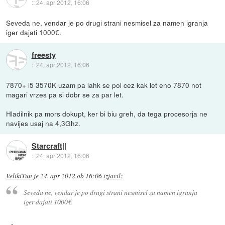
::
24. apr 2012, 16:06
Seveda ne, vendar je po drugi strani nesmisel za namen igranja
iger dajati 1000€.
freesty
::
24. apr 2012, 16:06
7870+ i5 3570K uzam pa lahk se pol cez kak let eno 7870 not
magari vrzes pa si dobr se za par let.
Hladilnik pa mors dokupt, ker bi biu greh, da tega procesorja ne
navijes usaj na 4,3Ghz.
Starcraft||
::
24. apr 2012, 16:06
VelikiTun
je
24. apr 2012 ob 16:06
izjavil
:
Seveda ne, vendar je po drugi strani nesmisel za namen igranja
iger dajati 1000€.