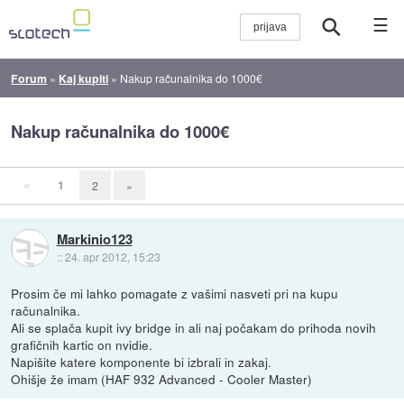
☰
Forum
»
Kaj kupiti
»
Nakup računalnika do 1000€
Nakup računalnika do 1000€
«
1
2
»
Markinio123
::
24. apr 2012, 15:23
Prosim če mi lahko pomagate z vašimi nasveti pri na kupu
računalnika.
Ali se splača kupit ivy bridge in ali naj počakam do prihoda novih
grafičnih kartic on nvidie.
Napišite katere komponente bi izbrali in zakaj.
Ohišje že imam (HAF 932 Advanced - Cooler Master)