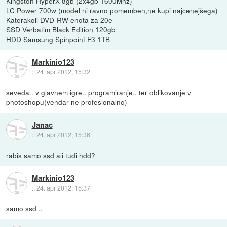
Kingston HyperX 8gb (2x4gb 1600Mhz)
LC Power 700w (model ni ravno pomemben,ne kupi najcenejšega)
Katerakoli DVD-RW enota za 20e
SSD Verbatim Black Edition 120gb
HDD Samsung Spinpoint F3 1TB
Markinio123
::
24. apr 2012, 15:32
seveda.. v glavnem igre.. programiranje.. ter oblikovanje v
photoshopu(vendar ne profesionalno)
Janac
::
24. apr 2012, 15:36
rabis samo ssd ali tudi hdd?
Markinio123
::
24. apr 2012, 15:37
samo ssd ..