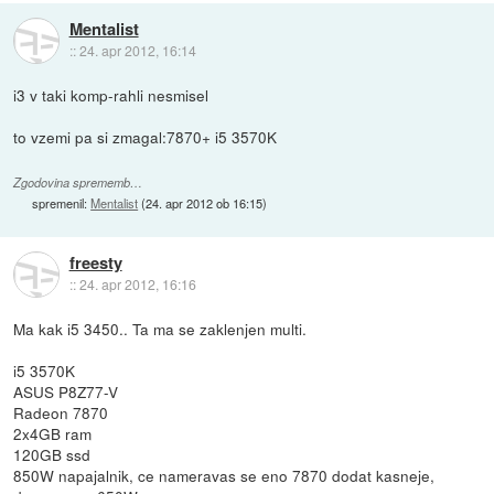
Mentalist
::
24. apr 2012, 16:14
i3 v taki komp-rahli nesmisel
to vzemi pa si zmagal:7870+ i5 3570K
Zgodovina sprememb…
spremenil:
Mentalist
(
24. apr 2012 ob 16:15
)
freesty
::
24. apr 2012, 16:16
Ma kak i5 3450.. Ta ma se zaklenjen multi.
i5 3570K
ASUS P8Z77-V
Radeon 7870
2x4GB ram
120GB ssd
850W napajalnik, ce nameravas se eno 7870 dodat kasneje,