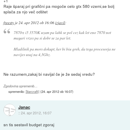
+1
Raje šparaj pri grafični pa mogoče celo gtx 580 vzemi,se bolj
splača za njo več odštet
freesty
je
24. apr 2012 ob 16:06
izjavil
:
7870+ i5 3570K uzam pa lahk se pol cez kak let eno 7870 not
magari vrzes pa si dobr se za par let.
Hladilnik pa mors dokupt, ker bi biu greh, da tega procesorja ne
navijes usaj na 4,3Ghz.
Ne razumem,zakaj bi navijal če je že sedaj vredu?
Zgodovina sprememb…
spremenilo:
Starcraft||
(
24. apr 2012 ob 16:07
)
Janac
::
24. apr 2012, 16:07
sn tis sestavil budget zgoraj