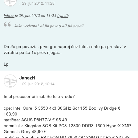
::
29. jun 2012, 11:28
bdoxx
je
29. jun 2012 ob 11:25
izjavil
:
kako verjetno? al jih povozi ali jih nena?
Da 2x ga povozi... prvo gre naprej čez Intela nato pa prestavi v
vzratno pa še 1x prek njega...
Lp
JanezH
::
29. jun 2012, 12:14
Intel procesor bi imel. Bo tole vredu?
cpe: Intel Core i5 3550 4x3.30GHz So1155 Box Ivy Bridge €
183.90
matična: ASUS P8H77-V € 95.49
pomnilnik: Kingston 8GB Kit PC3-12800 DDR3-1600 HyperX XMP
Genesis Grey 48,90 €
grafična: Sapphire RADEON HD 7850 OC 2GB GDDR5 € 227.49