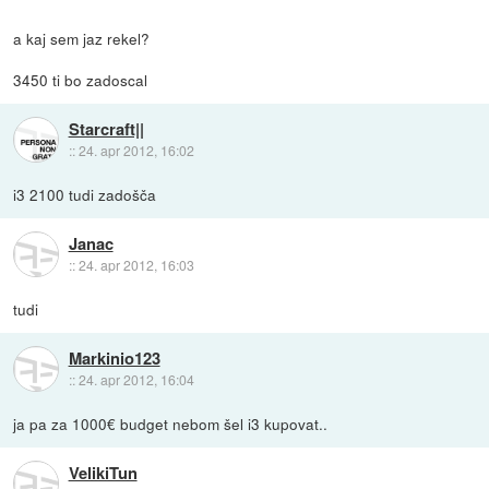
a kaj sem jaz rekel?
3450 ti bo zadoscal
Starcraft||
::
24. apr 2012, 16:02
i3 2100 tudi zadošča
Janac
::
24. apr 2012, 16:03
tudi
Markinio123
::
24. apr 2012, 16:04
ja pa za 1000€ budget nebom šel i3 kupovat..
VelikiTun