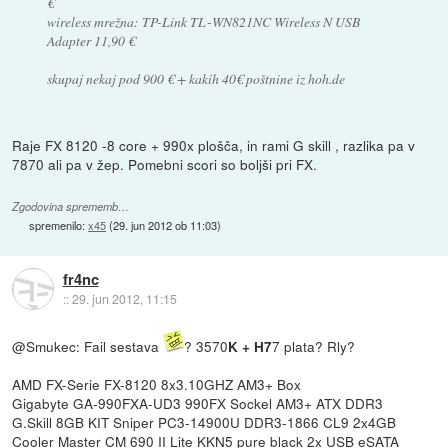
€
wireless mrežna: TP-Link TL-WN821NC Wireless N USB
Adapter 11,90 €
skupaj nekaj pod 900 € + kakih 40€ poštnine iz hoh.de
Raje FX 8120 -8 core + 990x plošča, in rami G skill , razlika pa v
7870 ali pa v žep. Pomebni scori so boljši pri FX.
Zgodovina sprememb…
spremenilo:
x45
(
29. jun 2012 ob 11:03
)
fr4nc
::
29. jun 2012, 11:15
@Smukec: Fail sestava
? 3570
7 plata? Rly?
K + H7
AMD FX-Serie FX-8120 8x3.10GHZ AM3+ Box
Gigabyte GA-990FXA-UD3 990FX Sockel AM3+ ATX DDR3
G.Skill 8GB KIT Sniper PC3-14900U DDR3-1866 CL9 2x4GB
Cooler Master CM 690 II Lite KKN5 pure black 2x USB eSATA