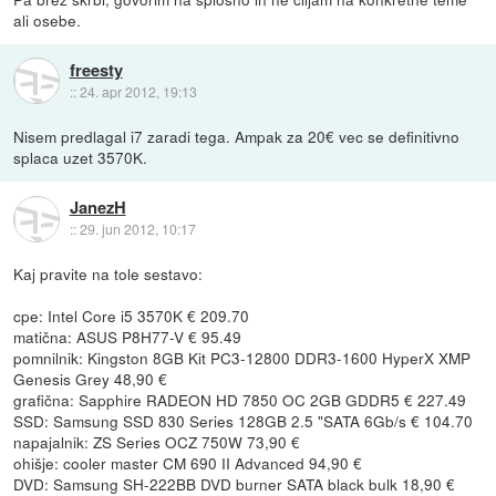
ali osebe.
freesty
::
24. apr 2012, 19:13
Nisem predlagal i7 zaradi tega. Ampak za 20€ vec se definitivno
splaca uzet 3570K.
JanezH
::
29. jun 2012, 10:17
Kaj pravite na tole sestavo:
cpe: Intel Core i5 3570K € 209.70
matična: ASUS P8H77-V € 95.49
pomnilnik: Kingston 8GB Kit PC3-12800 DDR3-1600 HyperX XMP
Genesis Grey 48,90 €
grafična: Sapphire RADEON HD 7850 OC 2GB GDDR5 € 227.49
SSD: Samsung SSD 830 Series 128GB 2.5 "SATA 6Gb/s € 104.70
napajalnik: ZS Series OCZ 750W 73,90 €
ohišje: cooler master CM 690 II Advanced 94,90 €
DVD: Samsung SH-222BB DVD burner SATA black bulk 18,90 €