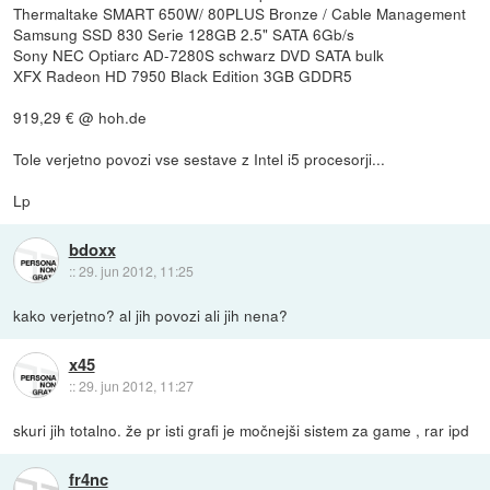
Thermaltake SMART 650W/ 80PLUS Bronze / Cable Management
Samsung SSD 830 Serie 128GB 2.5" SATA 6Gb/s
Sony NEC Optiarc AD-7280S schwarz DVD SATA bulk
XFX Radeon HD 7950 Black Edition 3GB GDDR5
919,29 € @ hoh.de
Tole verjetno povozi vse sestave z Intel i5 procesorji...
Lp
bdoxx
::
29. jun 2012, 11:25
kako verjetno? al jih povozi ali jih nena?
x45
::
29. jun 2012, 11:27
skuri jih totalno. že pr isti grafi je močnejši sistem za game , rar ipd
fr4nc