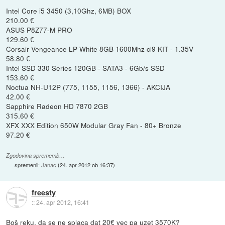
Intel Core i5 3450 (3,10Ghz, 6MB) BOX
210.00 €
ASUS P8Z77-M PRO
129.60 €
Corsair Vengeance LP White 8GB 1600Mhz cl9 KIT - 1.35V
58.80 €
Intel SSD 330 Series 120GB - SATA3 - 6Gb/s SSD
153.60 €
Noctua NH-U12P (775, 1155, 1156, 1366) - AKCIJA
42.00 €
Sapphire Radeon HD 7870 2GB
315.60 €
XFX XXX Edition 650W Modular Gray Fan - 80+ Bronze
97.20 €
Zgodovina sprememb…
spremenil:
Janac
(
24. apr 2012 ob 16:37
)
freesty
::
24. apr 2012, 16:41
Boš reku, da se ne splaca dat 20€ vec pa uzet 3570K?