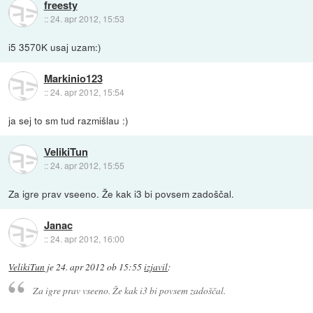
freesty
::
24. apr 2012, 15:53
i5 3570K usaj uzam:)
Markinio123
::
24. apr 2012, 15:54
ja sej to sm tud razmišlau :)
VelikiTun
::
24. apr 2012, 15:55
Za igre prav vseeno. Že kak i3 bi povsem zadoščal.
Janac
::
24. apr 2012, 16:00
VelikiTun
je
24. apr 2012 ob 15:55
izjavil
:
Za igre prav vseeno. Že kak i3 bi povsem zadoščal.