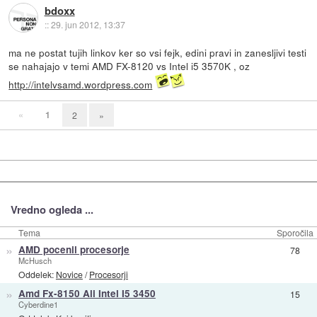
bdoxx
::
29. jun 2012, 13:37
ma ne postat tujih linkov ker so vsi fejk, edini pravi in zanesljivi testi
se nahajajo v temi AMD FX-8120 vs Intel i5 3570K , oz
http://intelvsamd.wordpress.com
«
1
2
»
Vredno ogleda ...
Tema
Sporočila
»
AMD pocenil procesorje
78
McHusch
Oddelek:
Novice
/
Procesorji
»
Amd Fx-8150 Ali Intel I5 3450
15
Cyberdine1