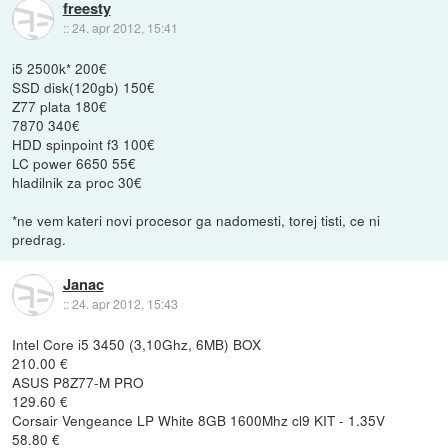
freesty
::
24. apr 2012, 15:41
i5 2500k* 200€
SSD disk(120gb) 150€
Z77 plata 180€
7870 340€
HDD spinpoint f3 100€
LC power 6650 55€
hladilnik za proc 30€
*ne vem kateri novi procesor ga nadomesti, torej tisti, ce ni
predrag.
Janac
::
24. apr 2012, 15:43
Intel Core i5 3450 (3,10Ghz, 6MB) BOX
210.00 €
ASUS P8Z77-M PRO
129.60 €
Corsair Vengeance LP White 8GB 1600Mhz cl9 KIT - 1.35V
58.80 €