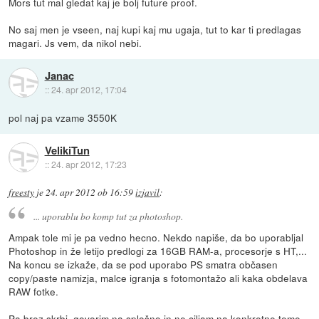
Mors tut mal gledat kaj je bolj future proof.
No saj men je vseen, naj kupi kaj mu ugaja, tut to kar ti predlagas
magari. Js vem, da nikol nebi.
Janac
::
24. apr 2012, 17:04
pol naj pa vzame 3550K
VelikiTun
::
24. apr 2012, 17:23
freesty
je
24. apr 2012 ob 16:59
izjavil
:
... uporablu bo komp tut za photoshop.
Ampak tole mi je pa vedno hecno. Nekdo napiše, da bo uporabljal
Photoshop in že letijo predlogi za 16GB RAM-a, procesorje s HT,...
Na koncu se izkaže, da se pod uporabo PS smatra občasen
copy/paste namizja, malce igranja s fotomontažo ali kaka obdelava
RAW fotke.
Pa brez skrbi, govorim na splošno in ne ciljam na konkretne teme