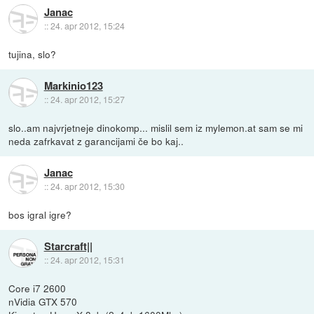
Janac
::
24. apr 2012, 15:24
tujina, slo?
Markinio123
::
24. apr 2012, 15:27
slo..am najvrjetneje dinokomp... mislil sem iz mylemon.at sam se mi
neda zafrkavat z garancijami če bo kaj..
Janac
::
24. apr 2012, 15:30
bos igral igre?
Starcraft||
::
24. apr 2012, 15:31
Core i7 2600
nVidia GTX 570