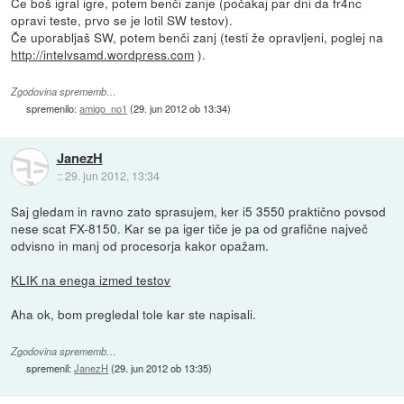
Če boš igral igre, potem benči zanje (počakaj par dni da fr4nc
opravi teste, prvo se je lotil SW testov).
Če uporabljaš SW, potem benči zanj (testi že opravljeni, poglej na
http://intelvsamd.wordpress.com
).
Zgodovina sprememb…
spremenilo:
amigo_no1
(
29. jun 2012 ob 13:34
)
JanezH
::
29. jun 2012, 13:34
Saj gledam in ravno zato sprasujem, ker i5 3550 praktično povsod
nese scat FX-8150. Kar se pa iger tiče je pa od grafične največ
odvisno in manj od procesorja kakor opažam.
KLIK na enega izmed testov
Aha ok, bom pregledal tole kar ste napisali.
Zgodovina sprememb…
spremenil:
JanezH
(
29. jun 2012 ob 13:35
)