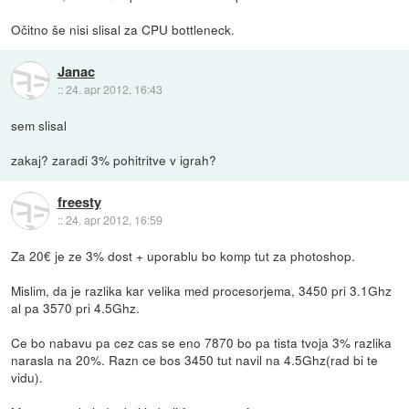
Očitno še nisi slisal za CPU bottleneck.
Janac
::
24. apr 2012, 16:43
sem slisal
zakaj? zaradi 3% pohitritve v igrah?
freesty
::
24. apr 2012, 16:59
Za 20€ je ze 3% dost + uporablu bo komp tut za photoshop.
Mislim, da je razlika kar velika med procesorjema, 3450 pri 3.1Ghz
al pa 3570 pri 4.5Ghz.
Ce bo nabavu pa cez cas se eno 7870 bo pa tista tvoja 3% razlika
narasla na 20%. Razn ce bos 3450 tut navil na 4.5Ghz(rad bi te
vidu).