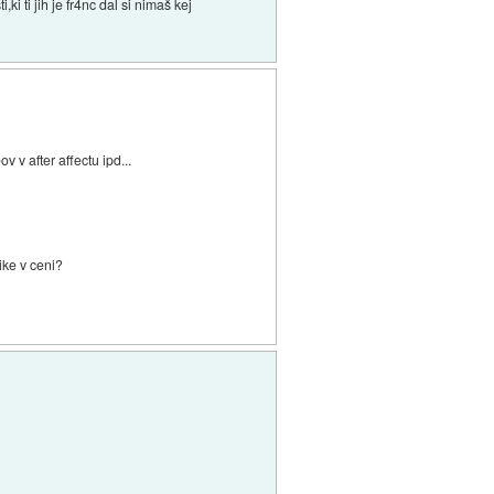
,ki ti jih je fr4nc dal si nimaš kej
v after affectu ipd...
ike v ceni?