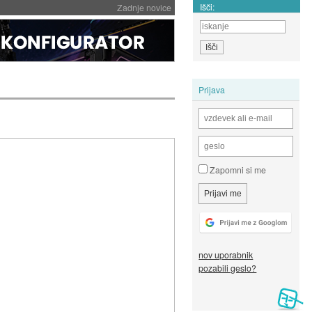
Išči:
Zadnje novice
Prijava
Zapomni si me
nov uporabnik
pozabili geslo?