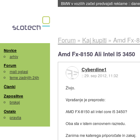
BMW v vozilih začel predvajati reklame
::
dane
Forum
»
Kaj kupiti
»
Amd Fx-81
Novice
Amd Fx-8150 Ali Intel I5 3450
arhiv
Forum
Cyberdine1
mali oglasi
::
29. sep 2012, 11:32
teme zadnjih 24h
Članki
Živjo.
Zaposlitve
Vprašanje je preprosto:
brskaj
Ostalo
AMD FX-8150 ali intel core i5 3450?
pravila
Oba sta v istem cenovnem razredu.
Zanima me katerega priporočate in zakaj.