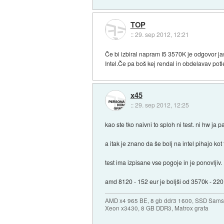
TOP
::
29. sep 2012, 12:21
Če bi izbiral napram I5 3570K je odgovor j
Intel.Če pa boš kej rendal in obdelavav pot
x45
::
29. sep 2012, 12:25
kao ste tko naivni to sploh ni test. ni hw ja 
a itak je znano da še bolj na intel pihajo kot
test ima izpisane vse pogoje in je ponovljiv
amd 8120 - 152 eur je boljši od 3570k - 220 
AMD x4 965 BE, 8 gb ddr3 1600, SSD Sams
Xeon x3430, 8 GB DDR3, Matrox grafa