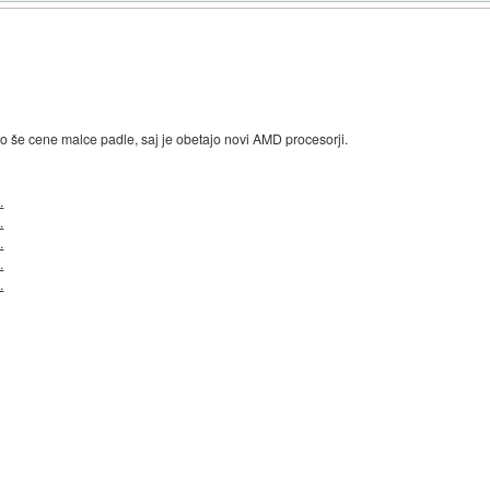
 še cene malce padle, saj je obetajo novi AMD procesorji.
.
.
.
.
.