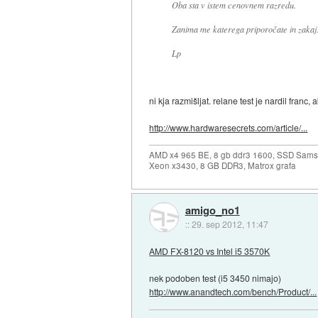
Oba sta v istem cenovnem razredu.
Zanima me katerega priporočate in zakaj
Lp
ni kja razmišljat. relane test je nardil franc
http://www.hardwaresecrets.com/article/...
AMD x4 965 BE, 8 gb ddr3 1600, SSD Sams
Xeon x3430, 8 GB DDR3, Matrox grafa
amigo_no1
::
29. sep 2012, 11:47
AMD FX-8120 vs Intel i5 3570K
nek podoben test (i5 3450 nimajo)
http://www.anandtech.com/bench/Product/...