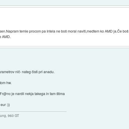
asen.Napram temle procom pa Intela ne boš moral naviti,medtem ko AMD ja.Če boš ve
le AMD.
parametrov nič- nateg čisti pri anadu.
 tom hw.
. Fr@nc je nardil nekja takega in tam štima
eur :))
ung, 960 GT