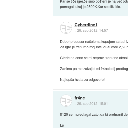
Kar se tiče iger,če smo pošteni je največ odvisn
pomagat tukaj je 2500K.Kar se slik tiče.
Cyberdine1
::
29. sep 2012, 14:57
Dober procesor načeloma kupujem zaradi izde
Za igre je trenutno moj intel dual core 2,5
Glede na ceno se mi sepravi trenutno absol
Zanima pa me zakaj bi mi fr4nc bolj predlaga
Najlepša hvala za odgovore!
fr4nc
::
29. sep 2012, 15:01
8120 sem predlagal zato, da bi prehranil de
Lp