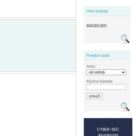
Hitre funkcije
seznam tem
Posebni izpisi
Avtor:
Ključna beseda: