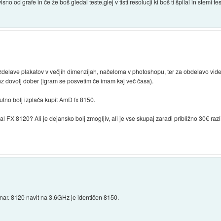
o od grafe in če že boš gledal teste,glej v tisti resolucji ki boš ti špilal in stemi testi
lave plakatov v večjih dimenzijah, načeloma v photoshopu, ter za obdelavo videov 
Ghz dovolj dober (igram se posvetim če imam kaj več časa).
utno bolj izplača kupit AmD fx 8150.
l FX 8120? Ali je dejansko bolj zmogljiv, ali je vse skupaj zaradi približno 30€ razl
nar. 8120 navit na 3.6GHz je identičen 8150.