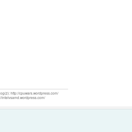
og(2): http://cpuwars.wordpress.com/
ttp://intelvsamd.wordpress.com/