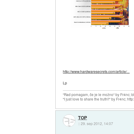
http://www.hardwaresecrets.com/article/...
Lp
"Rad pomagam, če je le možno" by Fr4nc; bl
"I just love to share the truth!!" by Fr4nc; h
TOP
::
29. sep 2012, 14:07