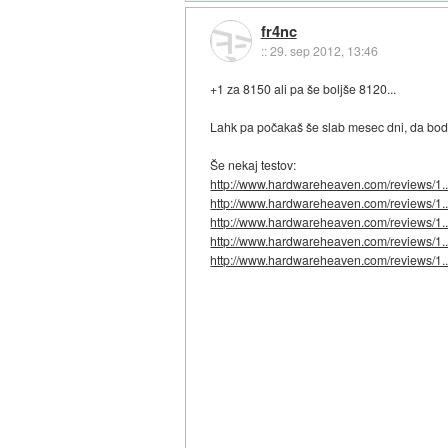
fr4nc
::
29. sep 2012, 13:46
+1 za 8150 ali pa še boljše 8120...
Lahk pa počakaš še slab mesec dni, da bodo
Še nekaj testov:
http://www.hardwareheaven.com/reviews/1..
http://www.hardwareheaven.com/reviews/1..
http://www.hardwareheaven.com/reviews/1..
http://www.hardwareheaven.com/reviews/1..
http://www.hardwareheaven.com/reviews/1..