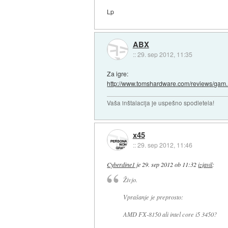
Lp
ABX
::
29. sep 2012, 11:35
Za igre:
http://www.tomshardware.com/reviews/gam..
Vaša inštalacija je uspešno spodletela!
x45
::
29. sep 2012, 11:46
Cyberdine1
je
29. sep 2012 ob 11:32
izjavil
:
Živjo.
Vprašanje je preprosto:
AMD FX-8150 ali intel core i5 3450?