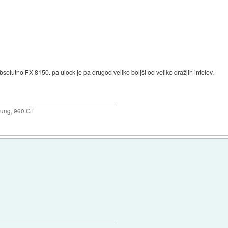
.
, absolutno FX 8150. pa ulock je pa drugod veliko boljši od veliko dražjih intelov.
ung, 960 GT