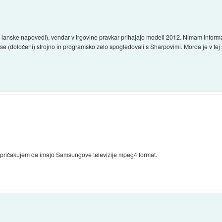
 lanske napovedi), vendar v trgovine pravkar prihajajo modeli 2012. Nimam inform
so se (določeni) strojno in programsko zelo spogledovali s Sharpovimi. Morda je v tej
. pričakujem da imajo Samsungove televizije mpeg4 format.