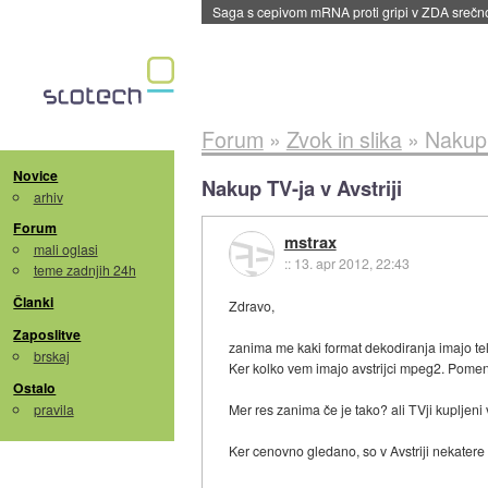
Saga s cepivom mRNA proti gripi v ZDA sreč
Forum
»
Zvok in slika
»
Nakup 
Novice
Nakup TV-ja v Avstriji
arhiv
Forum
mstrax
mali oglasi
::
13. apr 2012, 22:43
teme zadnjih 24h
Članki
Zdravo,
Zaposlitve
zanima me kaki format dekodiranja imajo te
brskaj
Ker kolko vem imajo avstrijci mpeg2. Pomeni
Ostalo
pravila
Mer res zanima če je tako? ali TVji kupljeni 
Ker cenovno gledano, so v Avstriji nekatere