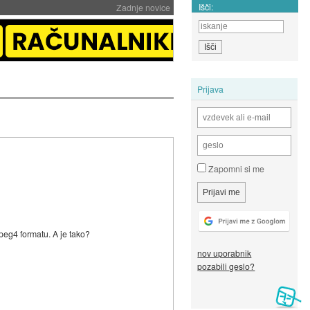
Išči:
Zadnje novice
Prijava
Zapomni si me
peg4 formatu. A je tako?
nov uporabnik
pozabili geslo?