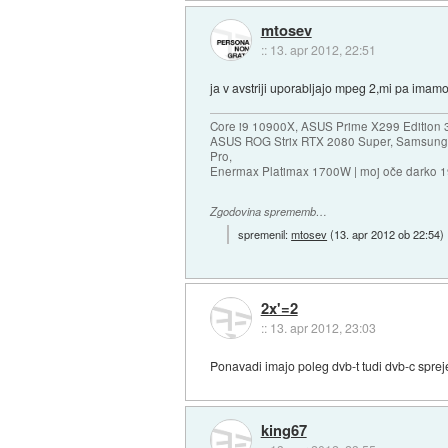
mtosev
::
13. apr 2012, 22:51
ja v avstriji uporabljajo mpeg 2,mi pa imamo
Core i9 10900X, ASUS Prime X299 Edition 
ASUS ROG Strix RTX 2080 Super, Samsung
Pro,
Enermax Platimax 1700W | moj oče darko 
Zgodovina sprememb…
spremenil:
mtosev
(
13. apr 2012 ob 22:54
)
2x'=2
::
13. apr 2012, 23:03
Ponavadi imajo poleg dvb-t tudi dvb-c spre
king67