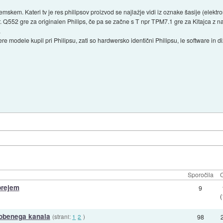
zemskem. Kateri tv je res philipsov proizvod se najlažje vidi iz oznake šasije (elektr
 Q552 gre za originalen Philips, če pa se začne s T npr TPM7.1 gre za Kitajca z na
.
e modele kupil pri Philipsu, zati so hardwersko identični Philipsu, le software in di
Sporočila
O
prejem
9
nobenega kanala
(strani:
1
2
)
98