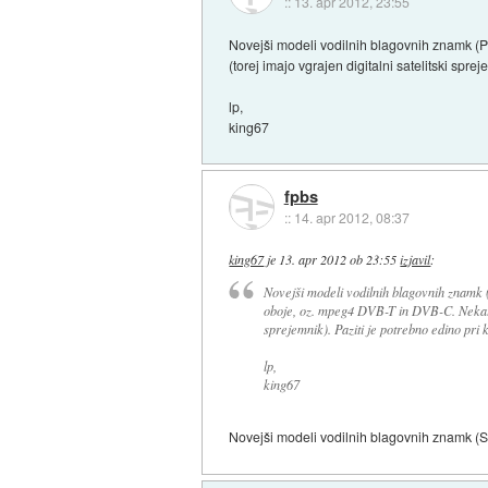
::
13. apr 2012, 23:55
Novejši modeli vodilnih blagovnih znamk (P
(torej imajo vgrajen digitalni satelitski spr
lp,
king67
fpbs
::
14. apr 2012, 08:37
king67
je
13. apr 2012 ob 23:55
izjavil
:
Novejši modeli vodilnih blagovnih znamk (
oboje, oz. mpeg4 DVB-T in DVB-C. Nekater
sprejemnik). Paziti je potrebno edino pri 
lp,
king67
Novejši modeli vodilnih blagovnih znamk (Sam