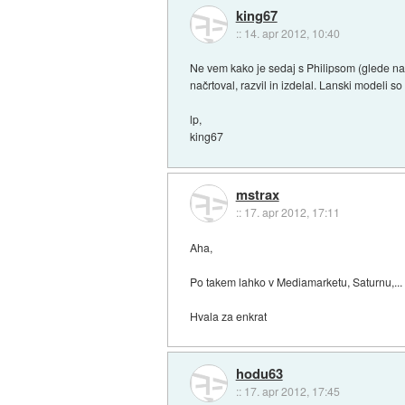
king67
::
14. apr 2012, 10:40
Ne vem kako je sedaj s Philipsom (glede na
načrtoval, razvil in izdelal. Lanski modeli 
lp,
king67
mstrax
::
17. apr 2012, 17:11
Aha,
Po takem lahko v Mediamarketu, Saturnu,..
Hvala za enkrat
hodu63
::
17. apr 2012, 17:45