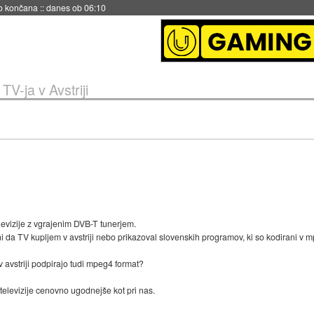
no končana
::
danes ob 06:10
TV-ja v Avstriji
levizije z vgrajenim DVB-T tunerjem.
 da TV kupljem v avstriji nebo prikazoval slovenskih programov, ki so kodirani v m
v avstriji podpirajo tudi mpeg4 format?
 televizije cenovno ugodnejše kot pri nas.