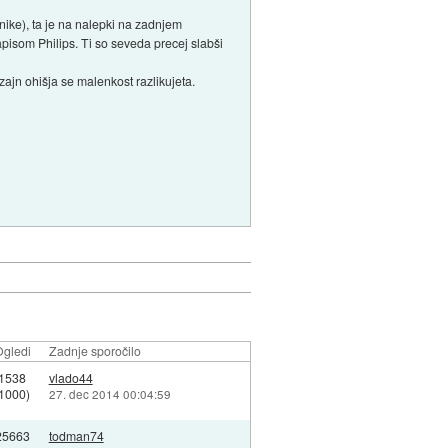
onike), ta je na nalepki na zadnjem
pisom Philips. Ti so seveda precej slabši
zajn ohišja se malenkost razlikujeta.
gledi
Zadnje sporočilo
1538
vlado44
(1000)
27. dec 2014 00:04:59
25663
todman74