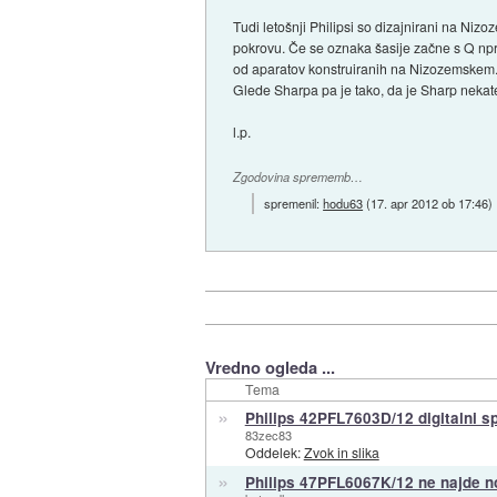
Tudi letošnji Philipsi so dizajnirani na Nizo
pokrovu. Če se oznaka šasije začne s Q npr.
od aparatov konstruiranih na Nizozemskem
Glede Sharpa pa je tako, da je Sharp nekater
l.p.
Zgodovina sprememb…
spremenil:
hodu63
(
17. apr 2012 ob 17:46
)
Vredno ogleda ...
Tema
»
Philips 42PFL7603D/12 digitalni s
83zec83
Oddelek:
Zvok in slika
»
Philips 47PFL6067K/12 ne najde 