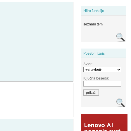
Hitre funkcije
seznam tem
Posebni izpisi
Avtor:
Ključna beseda: