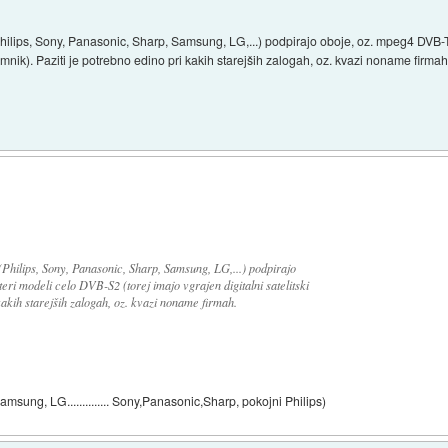
hilips, Sony, Panasonic, Sharp, Samsung, LG,...) podpirajo oboje, oz. mpeg4 DVB
ejemnik). Paziti je potrebno edino pri kakih starejših zalogah, oz. kvazi noname firmah
Philips, Sony, Panasonic, Sharp, Samsung, LG,...) podpirajo
i modeli celo DVB-S2 (torej imajo vgrajen digitalni satelitski
kakih starejših zalogah, oz. kvazi noname firmah.
sung, LG.............. Sony,Panasonic,Sharp, pokojni Philips)