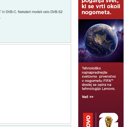
-T in DVB-C. Nekateri modeli celo DVB-S2
.