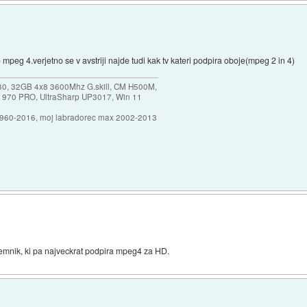
 mpeg 4.verjetno se v avstriji najde tudi kak tv kateri podpira oboje(mpeg 2 in 4)
30, 32GB 4x8 3600Mhz G.skill, CM H500M,
 970 PRO, UltraSharp UP3017, Win 11
1960-2016, moj labradorec max 2002-2013
jemnik, ki pa najveckrat podpira mpeg4 za HD.