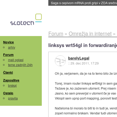
BMW v vozilih začel predvajati reklame
::
dane
Forum
»
Omrežja in internet
»
Novice
linksys wrt54gl in forwardiranj
arhiv
Forum
barelyLegal
mali oglasi
::
29. dec 2011, 17:29
teme zadnjih 24h
Članki
Oh ja, verjamem, da je na to temo bilo že i
Zaposlitve
Torej, imam router linksys wrt54gl in sem ga
brskaj
Težave je, ko zaženem utorrent. Prej nisem 
Ostalo
Jasno, ko sem preverjal v utorrent če je vse 
pravila
Vklopil sem upnp port mapping, ponovil test,
Načeloma bi moralo to biti to in tudi je, ven
zopet normalno brskam. Vendar tudi utorrenta