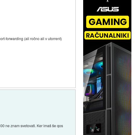
-forwarding (ali ročno ali v utorrent)
100 ne znam svetovati. Ker imaš še qos