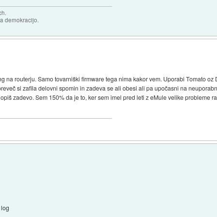
ch.
za demokracijo.
ging na routerju. Samo tovarniški firmware tega nima kakor vem. Uporabi Tomato
 preveč si zafila delovni spomin in zadeva se ali obesi ali pa upočasni na neuporab
lopiš zadevo. Sem 150% da je to, ker sem imel pred leti z eMule velike probleme rav
log