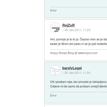
Error
RejZoR
::
30. dec 2011, 11:23
Hm, pomoje je to to ja. Čeprav men se je st
kadar je štrom dol padu in se je pač restart
Angry Sheep Blog @ www.rejzor.com
barelyLegal
::
30. dec 2011, 11:24
OK vprašam raje, ker privzeto je izklopljeno
Ostane mi še samo da probam omejit število
Error