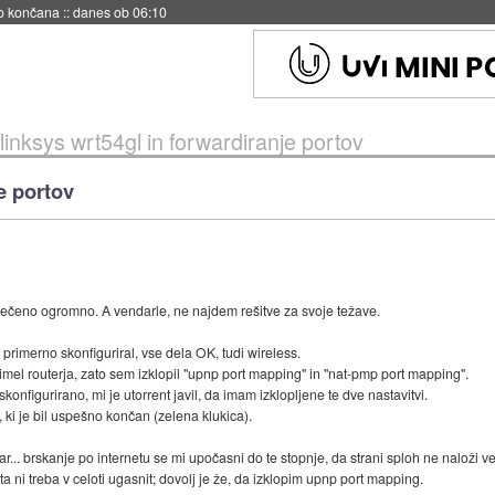
s ob 06:09
linksys wrt54gl in forwardiranje portov
e portov
zrečeno ogromno. A vendarle, ne najdem rešitve za svoje težave.
 primerno skonfiguriral, vse dela OK, tudi wireless.
imel routerja, zato sem izklopil "upnp port mapping" in "nat-pmp port mapping".
skonfigurirano, mi je utorrent javil, da imam izklopljene te dve nastavitvi.
 ki je bil uspešno končan (zelena klukica).
dar... brskanje po internetu se mi upočasni do te stopnje, da strani sploh ne naloži 
 ni treba v celoti ugasnit; dovolj je že, da izklopim upnp port mapping.