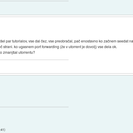
šel par tutorialov, vse dal čez, vse preobračal, pač enostavno ko začnem seedat na 
 strani. ko ugasnem port forwarding (že v utorrent je dovolj) vse dela ok.
 jo zmanjšal utorrentu?
:41
)