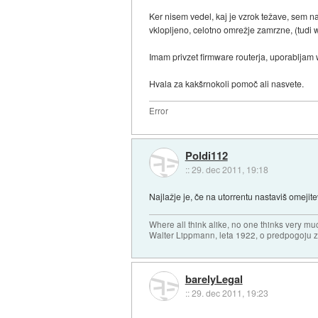
Ker nisem vedel, kaj je vzrok težave, sem na
vklopljeno, celotno omrežje zamrzne, (tudi w
Imam privzet firmware routerja, uporabljam w
Hvala za kakšrnokoli pomoč ali nasvete.
Error
Poldi112
::
29. dec 2011, 19:18
Najlažje je, če na utorrentu nastaviš omejite
Where all think alike, no one thinks very mu
Walter Lippmann, leta 1922, o predpogoju 
barelyLegal
::
29. dec 2011, 19:23