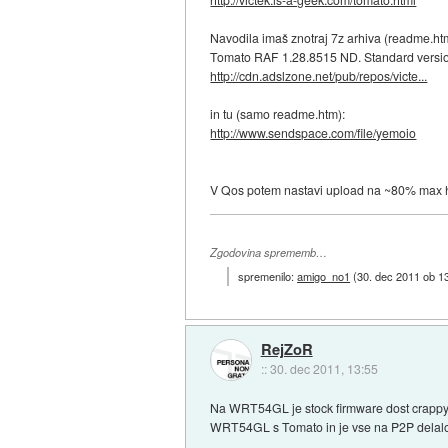
Navodila imaš znotraj 7z arhiva (readme.ht
Tomato RAF 1.28.8515 ND. Standard versi
http://cdn.adslzone.net/pub/repos/victe...
in tu (samo readme.htm):
http://www.sendspace.com/file/yemoio
V Qos potem nastavi upload na ~80% max hit
Zgodovina sprememb…
spremenilo:
amigo_no1
(
30. dec 2011 ob 1
RejZoR
::
30. dec 2011, 13:55
Na WRT54GL je stock firmware dost crappy. 
WRT54GL s Tomato in je vse na P2P delalo b