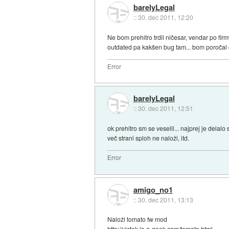
barelyLegal
::
30. dec 2011, 12:20
Ne bom prehitro trdil ničesar, vendar po fir
outdated pa kakšen bug tam... bom poročal č
Error
barelyLegal
::
30. dec 2011, 12:51
ok prehitro sm se veselil... najprej je dela
več strani sploh ne naloži, itd.
Error
amigo_no1
::
30. dec 2011, 13:13
Naloži tomato fw mod
http://victek.is-a-geek.com/tomato.html