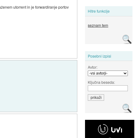
aženem utorrent in je forwardiranje portov
Hitre funkcije
seznam tem
Posebni izpisi
Avtor:
Ključna beseda: