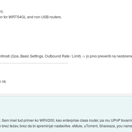
m):
on for WRT54GL and non USB routers.
rosti (Qos, Basic Settings, Outbound Rate / Limit) -> jo prvo preveriš na neobre
3:18
)
Sem imel tud primer ko WRV200, kao enterprise class router, pa mu UPnP tovarniš
rez težav, brez da bi spreminjal nastavitve. eMule, uTorrent, Shareaza, you name 