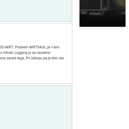
 oz DD-WRT. Problem WRT54GL je v tem,
no hitrost. Logging je za navadne
no zaradi tega. Po izklopu pa je bilo vse