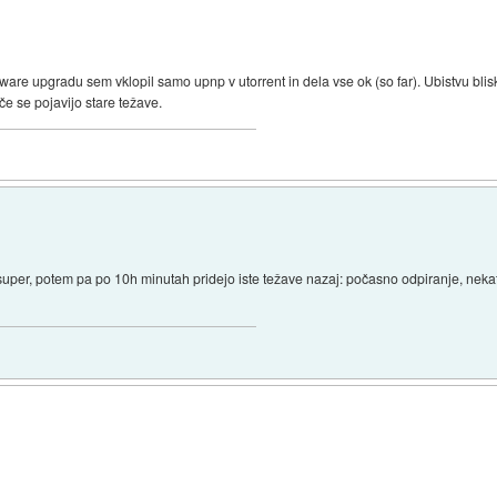
mware upgradu sem vklopil samo upnp v utorrent in dela vse ok (so far). Ubistvu blisk
e se pojavijo stare težave.
lo super, potem pa po 10h minutah pridejo iste težave nazaj: počasno odpiranje, nekat