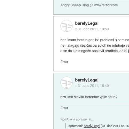
Angry Sheep Blog @ www.rejzor.com
barelyLegal
::
31. dec 2011, 13:50
heh imam tomato gor, isti problemi :) sem na
ne nalagajo čez čas pa sploh ne odpirajo več
a se da kje mogoče nastavit proriteto, da bi
Error
barelyLegal
::
31. dec 2011, 16:40
btw, ima število torrentov vpliv na to?
Error
Zgodovina sprememb…
spremenil:
barelyLegal
(
31. dec 2011 ob 16