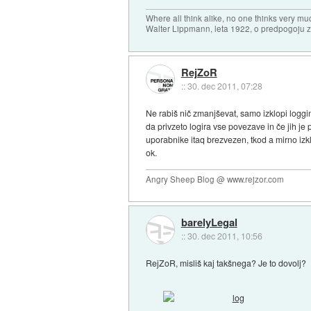
Where all think alike, no one thinks very mu
Walter Lippmann, leta 1922, o predpogoju 
RejZoR
::
30. dec 2011, 07:28
Ne rabiš nič zmanjševat, samo izklopi log
da privzeto logira vse povezave in če jih je
uporabnike itaq brezvezen, tkod a mirno izk
ok.
Angry Sheep Blog @ www.rejzor.com
barelyLegal
::
30. dec 2011, 10:56
RejZoR, misliš kaj takšnega? Je to dovolj?