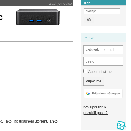
Išči:
Zadnje novice
Prijava
Zapomni si me
nov uporabnik
pozabili geslo?
več. Takoj, ko ugasnem utorrent, lahko