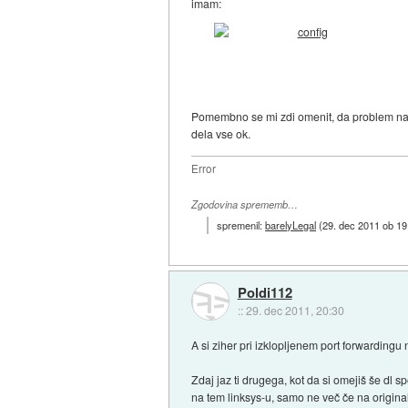
imam:
Pomembno se mi zdi omenit, da problem nasta
dela vse ok.
Error
Zgodovina sprememb…
spremenil:
barelyLegal
(
29. dec 2011 ob 19
Poldi112
::
29. dec 2011, 20:30
A si ziher pri izklopljenem port forwardingu
Zdaj jaz ti drugega, kot da si omejiš še d
na tem linksys-u, samo ne več če na original