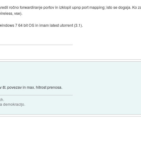
redil ročno forwardiranje portov in izklopil upnp port mapping; isto se dogaja. Ko z
ireless, vse).
indows 7 64 bit OS in imam latest utorrent (3.1).
v št. povezav in max. hitrost prenosa.
ch.
za demokracijo.