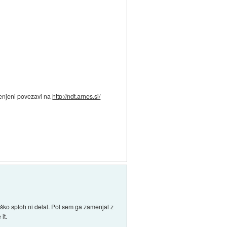
menjeni povezavi na
http://ndt.arnes.si/
ko sploh ni delal. Pol sem ga zamenjal z
it.