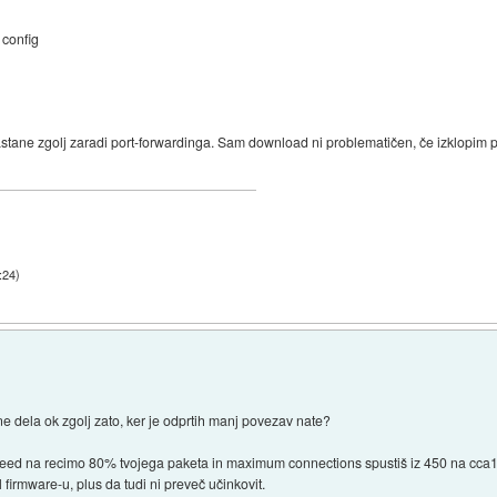
config
ne zgolj zaradi port-forwardinga. Sam download ni problematičen, če izklopim port
:24
)
 ne dela ok zgolj zato, ker je odprtih manj povezav nate?
l speed na recimo 80% tvojega paketa in maximum connections spustiš iz 450 na cca
 firmware-u, plus da tudi ni preveč učinkovit.