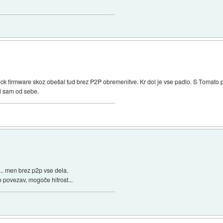
ock firmware skoz obešal tud brez P2P obremenitve. Kr dol je vse padlo. S Tomato 
al sam od sebe.
... men brez p2p vse dela.
 povezav, mogoče hitrost...