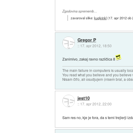
Zgodovina sprememb…
zavaroval slike:
kuglvinkl
(
17. apr 2012 ob 
Gregor P
::
17. apr 2012, 18:50
Zanimivo, zakaj ravno različica 8
The main failure in computers is usually lo
You read what you believe and you believe w
Nisam čit'o, ali osudjujem (nisem bral, a ob
jest10
::
17. apr 2012, 22:00
Sam res no, kje je fora, da s temi trejlerji i