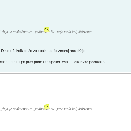
i izdajo že praktično vso zgodbo
Ne znajo malo bolj diskretno
Diablo 3, kolk so že zblebetal pa še zmeraj nas držijo.
čakanjem mi pa prav pride kak spoiler. Vsaj ni tolk težko počakat :)
i izdajo že praktično vso zgodbo
Ne znajo malo bolj diskretno