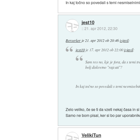
In kaj točno so povedali s temi nesmiselnimi t
jest10
::
21. apr 2012, 22:30
Berserker
je
21. apr 2012 ob 20:46
izjavil
:
jest10
je
17. apr 2012 ob 22:00
izjavil
:
Sam res no, kje je fora, da s temi t
bolj diskretno "rajcati"?
In kaj točno so povedali s temi nesmiselnim
Zelo veliko, če se ti da vzeti nekaj časa in
Samo ne bom pisal, ker si bo par uporabniko
VelikiTun