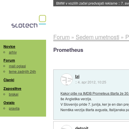
BMW v vozilih začel predvajati reklame
::
7. a
Forum
»
Sedem umetnosti
»
P
Novice
Prometheus
arhiv
Forum
mali oglasi
teme zadnjih 24h
Izi
Članki
::
4. apr 2012, 10:25
Zaposlitve
Kakor piše na IMDB Prometeus štarta že 30
brskaj
še Angleška verzija.
Ostalo
V Slovenijo pride 7. junija, ker je en dan pre
pravila
Nemška verzija štarta avgusta, Italijanska 
detroit