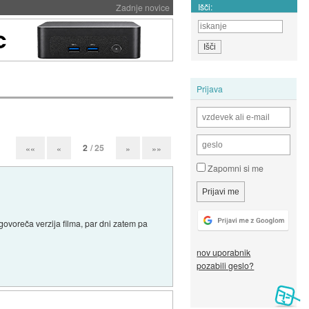
Išči:
Zadnje novice
Prijava
2
/ 25
««
«
»
»»
Zapomni si me
 govoreča verzija filma, par dni zatem pa
nov uporabnik
pozabili geslo?