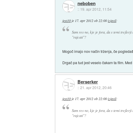
neboben
::
19. apr 2012, 11:54
jest10
je
17. apr 2012 ob 22:00
izjavil
:
Sam res no, kje je fora, da s temi trejlerj
"rajcati"?
Mogoč imajo nov način trženja, če pogledaš 
Drgač pa tud jest veselo čakam ta film. Med 
Berserker
::
21. apr 2012, 20:46
jest10
je
17. apr 2012 ob 22:00
izjavil
:
Sam res no, kje je fora, da s temi trejlerj
"rajcati"?