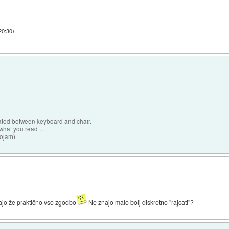
20:30
)
cated between keyboard and chair.
hat you read ...
sojam).
zdajo že praktično vso zgodbo
Ne znajo malo bolj diskretno "rajcati"?