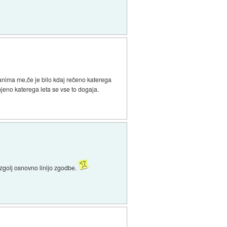
anima me,če je bilo kdaj rečeno katerega
njeno katerega leta se vse to dogaja.
t zgolj osnovno linijo zgodbe.