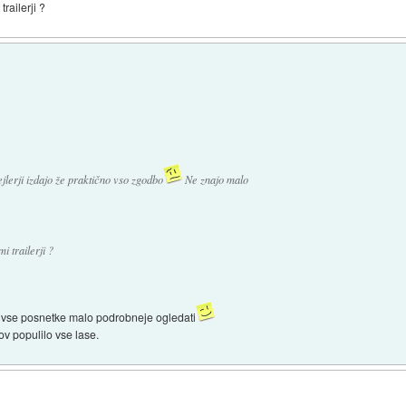
railerji ?
rejlerji izdajo že praktično vso zgodbo
Ne znajo malo
i trailerji ?
 si vse posnetke malo podrobneje ogledati
v populilo vse lase.