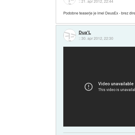
::
21. apr 2012, 22:44
Podobne teaserje je imel DeusEx - brez dire
Dua'L
::
30. apr 2012, 22:30