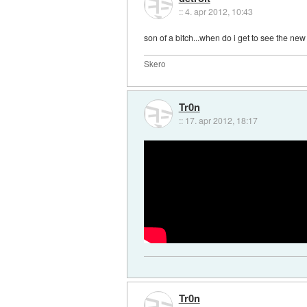
::
4. apr 2012, 10:43
son of a bitch...when do i get to see the new
Skero
Tr0n
::
17. apr 2012, 18:17
Tr0n