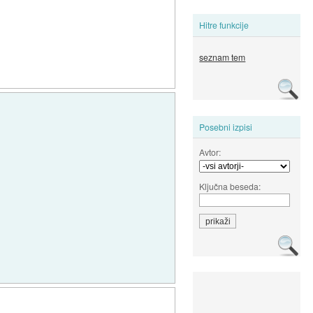
Hitre funkcije
seznam tem
Posebni izpisi
Avtor:
Ključna beseda: