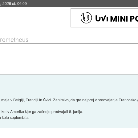
vg 2026 ob 06:09
rometheus
. maja
v Belgiji, Franciji in Švici. Zanimivo, da gre najprej v predvajanje Francosko
j kot v Ameriko kjer ga začnejo predvajati 8. junija.
pa šele septembra.