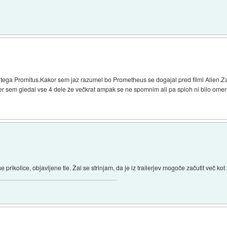
 tega Promitus.Kakor sem jaz razumel bo Prometheus se dogajal pred filmi Alien.Z
Sicer sem gledal vse 4 dele že večkrat ampak se ne spomnim ali pa sploh ni bilo ome
prikolice, objavljene tle. Žal se strinjam, da je iz trailerjev mogoče začutit več ko