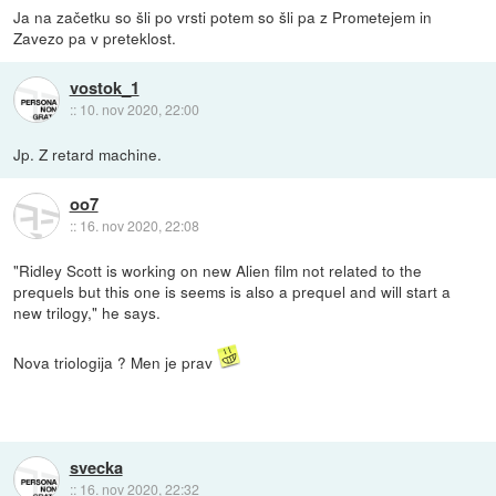
Ja na začetku so šli po vrsti potem so šli pa z Prometejem in
Zavezo pa v preteklost.
vostok_1
::
10. nov 2020, 22:00
Jp. Z retard machine.
oo7
::
16. nov 2020, 22:08
"Ridley Scott is working on new Alien film not related to the
prequels but this one is seems is also a prequel and will start a
new trilogy," he says.
Nova triologija ? Men je prav
svecka
::
16. nov 2020, 22:32