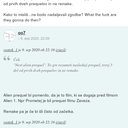
od prvih dveh prequelov in ne remake.
Kako to misliš...ne bodo nadaljevali zgodbe? What the fuck are
they gonna do then?
oo7
::
9. sep 2020, 22:39
vostok_1
je
9. sep 2020 ob 22:16
izjavil
:
Čak.
"Next alien prequel". To gre razumeti naslednji prequel, torej 3
del od prvih dveh prequelov in ne remake.
Alien prequel bi pomenilo, da je to film, ki se dogaja pred filmom
Alien 1. Npr Prometej je bil prequel filmu Zaveza.
Remake pa je če bi šli čisto od začetka.
vostok_1
je
9. sep 2020 ob 22:16
izjavil
: