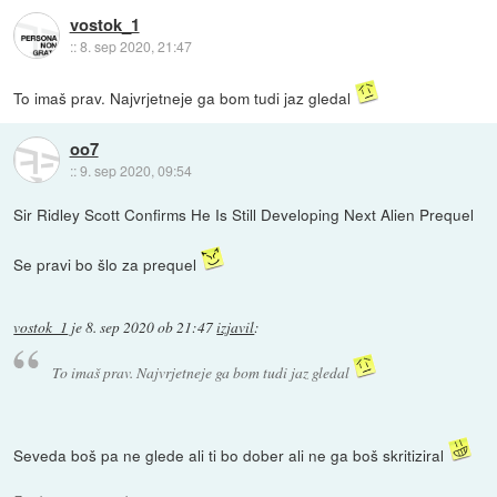
vostok_1
::
8. sep 2020, 21:47
To imaš prav. Najvrjetneje ga bom tudi jaz gledal
oo7
::
9. sep 2020, 09:54
Sir Ridley Scott Confirms He Is Still Developing Next Alien Prequel
Se pravi bo šlo za prequel
vostok_1
je
8. sep 2020 ob 21:47
izjavil
:
To imaš prav. Najvrjetneje ga bom tudi jaz gledal
Seveda boš pa ne glede ali ti bo dober ali ne ga boš skritiziral