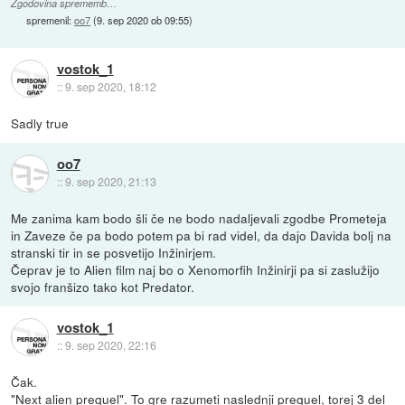
Zgodovina sprememb…
spremenil:
oo7
(
9. sep 2020 ob 09:55
)
vostok_1
::
9. sep 2020, 18:12
Sadly true
oo7
::
9. sep 2020, 21:13
Me zanima kam bodo šli če ne bodo nadaljevali zgodbe Prometeja
in Zaveze če pa bodo potem pa bi rad videl, da dajo Davida bolj na
stranski tir in se posvetijo Inžinirjem.
Čeprav je to Alien film naj bo o Xenomorfih Inžinirji pa si zaslužijo
svojo franšizo tako kot Predator.
vostok_1
::
9. sep 2020, 22:16
Čak.
"Next alien prequel". To gre razumeti naslednji prequel, torej 3 del