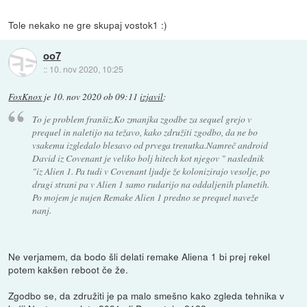
Tole nekako ne gre skupaj vostok1 :)
oo7
::
10. nov 2020, 10:25
FoxKnox
je
10. nov 2020 ob 09:11
izjavil
:
To je problem franšiz.Ko zmanjka zgodbe za sequel grejo v
prequel in naletijo na težavo, kako združiti zgodbo, da ne bo
vsakemu izgledalo blesavo od prvega trenutka.Namreč android
David iz Covenant je veliko bolj hitech kot njegov " naslednik
"iz Alien 1. Pa tudi v Covenant ljudje že kolonizirajo vesolje, po
drugi strani pa v Alien 1 samo rudarijo na oddaljenih planetih.
Po mojem je nujen Remake Alien 1 predno se prequel naveže
nanj.
Ne verjamem, da bodo šli delati remake Aliena 1 bi prej rekel
potem kakšen reboot če že.
Zgodbo se, da združiti je pa malo smešno kako zgleda tehnika v