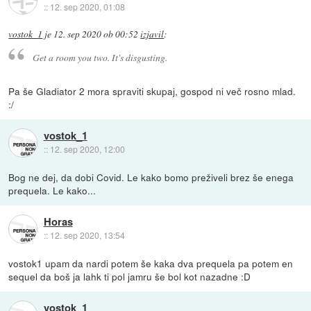
::
12. sep 2020, 01:08
vostok_1
je
12. sep 2020 ob 00:52
izjavil
:
Get a room you two. It's disgusting.
Pa še Gladiator 2 mora spraviti skupaj, gospod ni več rosno mlad.
:/
vostok_1
::
12. sep 2020, 12:00
Bog ne dej, da dobi Covid. Le kako bomo preživeli brez še enega
prequela. Le kako...
Horas
::
12. sep 2020, 13:54
vostok1 upam da nardi potem še kaka dva prequela pa potem en
sequel da boš ja lahk ti pol jamru še bol kot nazadne :D
vostok_1