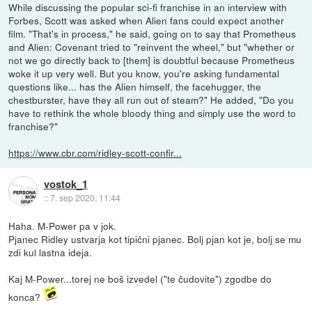
While discussing the popular sci-fi franchise in an interview with
Forbes, Scott was asked when Alien fans could expect another
film. "That's in process," he said, going on to say that Prometheus
and Alien: Covenant tried to "reinvent the wheel," but "whether or
not we go directly back to [them] is doubtful because Prometheus
woke it up very well. But you know, you're asking fundamental
questions like... has the Alien himself, the facehugger, the
chestburster, have they all run out of steam?" He added, "Do you
have to rethink the whole bloody thing and simply use the word to
franchise?"
https://www.cbr.com/ridley-scott-confir...
vostok_1
::
7. sep 2020, 11:44
Haha. M-Power pa v jok.
Pjanec Ridley ustvarja kot tipični pjanec. Bolj pjan kot je, bolj se mu
zdi kul lastna ideja.
Kaj M-Power...torej ne boš izvedel ("te čudovite") zgodbe do
konca?