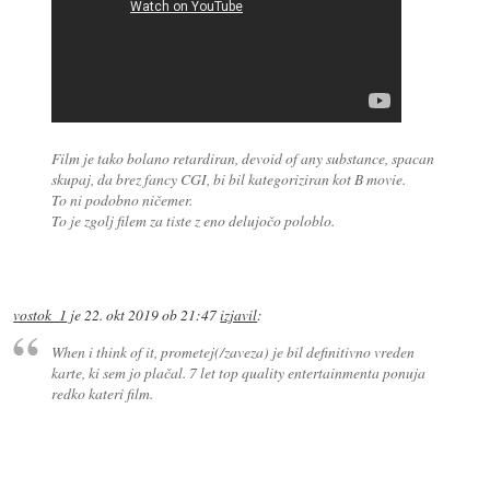
Film je tako bolano retardiran, devoid of any substance, spacan
skupaj, da brez fancy CGI, bi bil kategoriziran kot B movie.
To ni podobno ničemer.
To je zgolj filem za tiste z eno delujočo poloblo.
vostok_1
je
22. okt 2019 ob 21:47
izjavil
:
When i think of it, prometej(/zaveza) je bil definitivno vreden
karte, ki sem jo plačal. 7 let top quality entertainmenta ponuja
redko kateri film.