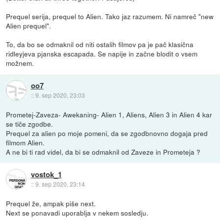
Prequel serija, prequel to Alien. Tako jaz razumem. Ni namreč "new
Alien prequel".
To, da bo se odmaknil od niti ostalih filmov pa je pač klasična
ridleyjeva pjanska escapada. Se napije in začne blodit o vsem
možnem.
oo7
::
9. sep 2020, 23:03
Prometej-Zaveza- Awekaning- Alien 1, Aliens, Alien 3 in Alien 4 kar
se tiče zgodbe.
Prequel za alien po moje pomeni, da se zgodbnovno dogaja pred
filmom Alien.
A ne bi ti rad videl, da bi se odmaknil od Zaveze in Prometeja ?
vostok_1
::
9. sep 2020, 23:14
Prequel že, ampak piše next.
Next se ponavadi uporablja v nekem sosledju.