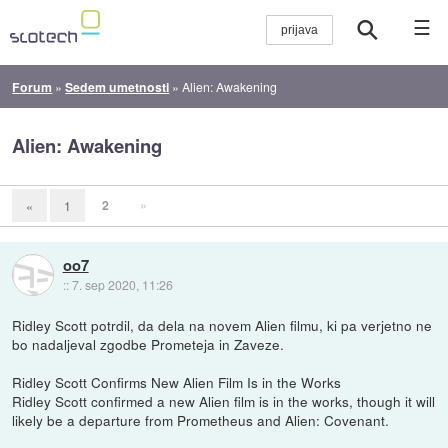
☰
Forum
»
Sedem umetnosti
»
Alien: Awakening
Alien: Awakening
2
»
«
1
oo7
::
7. sep 2020, 11:26
Ridley Scott potrdil, da dela na novem Alien filmu, ki pa verjetno ne
bo nadaljeval zgodbe Prometeja in Zaveze.
Ridley Scott Confirms New Alien Film Is in the Works
Ridley Scott confirmed a new Alien film is in the works, though it will
likely be a departure from Prometheus and Alien: Covenant.