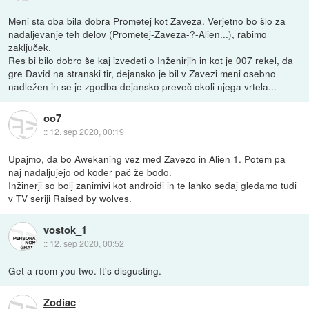
Meni sta oba bila dobra Prometej kot Zaveza. Verjetno bo šlo za
nadaljevanje teh delov (Prometej-Zaveza-?-Alien...), rabimo
zaključek.
Res bi bilo dobro še kaj izvedeti o Inženirjih in kot je 007 rekel, da
gre David na stranski tir, dejansko je bil v Zavezi meni osebno
nadležen in se je zgodba dejansko preveč okoli njega vrtela...
oo7
::
12. sep 2020, 00:19
Upajmo, da bo Awekaning vez med Zavezo in Alien 1. Potem pa
naj nadaljujejo od koder pač že bodo.
Inžinerji so bolj zanimivi kot androidi in te lahko sedaj gledamo tudi
v TV seriji Raised by wolves.
vostok_1
::
12. sep 2020, 00:52
Get a room you two. It's disgusting.
Zodiac