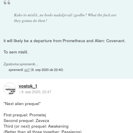
Kako to misliš...ne bodo nadaljevali zgodbe? What the fuck are
they gonna do then?
it will likely be a departure from Prometheus and Alien: Covenant.
To sem mislil.
Zgodovina sprememb…
spremenil:
oo7
(
9. sep 2020 ob 22:40
)
vostok_1
::
9. sep 2020, 22:47
"Next alien prequel"
First prequel: Prometej
Second prequel: Zaveza
Third (or next) prequel: Awakening
(Better than all three together: Pasajeros)