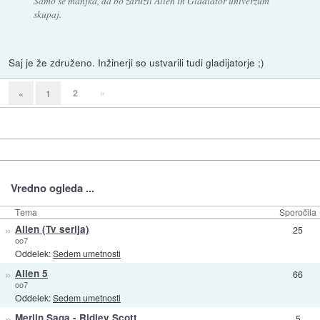
Samo še manjka, da bo združil Alien in Gladiator univerzum
skupaj.
Saj je že združeno. Inžinerji so ustvarili tudi gladijatorje ;)
2
»
«
1
Vredno ogleda ...
Tema
Sporočila
»
Alien (Tv serija)
25
oo7
Oddelek:
Sedem umetnosti
»
Alien 5
66
oo7
Oddelek:
Sedem umetnosti
»
Merlin Saga - Ridley Scott
5