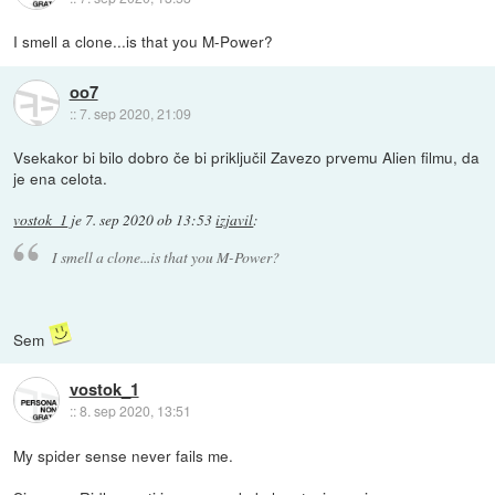
I smell a clone...is that you M-Power?
oo7
::
7. sep 2020, 21:09
Vsekakor bi bilo dobro če bi priključil Zavezo prvemu Alien filmu, da
je ena celota.
vostok_1
je
7. sep 2020 ob 13:53
izjavil
:
I smell a clone...is that you M-Power?
Sem
vostok_1
::
8. sep 2020, 13:51
My spider sense never fails me.