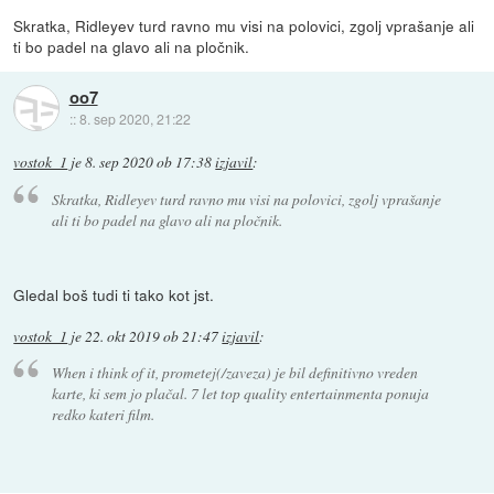
Skratka, Ridleyev turd ravno mu visi na polovici, zgolj vprašanje ali
ti bo padel na glavo ali na pločnik.
oo7
::
8. sep 2020, 21:22
vostok_1
je
8. sep 2020 ob 17:38
izjavil
:
Skratka, Ridleyev turd ravno mu visi na polovici, zgolj vprašanje
ali ti bo padel na glavo ali na pločnik.
Gledal boš tudi ti tako kot jst.
vostok_1
je
22. okt 2019 ob 21:47
izjavil
:
When i think of it, prometej(/zaveza) je bil definitivno vreden
karte, ki sem jo plačal. 7 let top quality entertainmenta ponuja
redko kateri film.