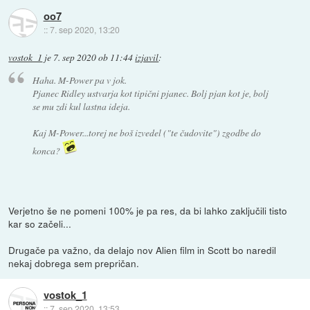
oo7
::
7. sep 2020, 13:20
vostok_1
je
7. sep 2020 ob 11:44
izjavil
:
Haha. M-Power pa v jok.
Pjanec Ridley ustvarja kot tipični pjanec. Bolj pjan kot je, bolj
se mu zdi kul lastna ideja.
Kaj M-Power...torej ne boš izvedel ("te čudovite") zgodbe do
konca?
Verjetno še ne pomeni 100% je pa res, da bi lahko zaključili tisto
kar so začeli...
Drugače pa važno, da delajo nov Alien film in Scott bo naredil
nekaj dobrega sem prepričan.
vostok_1
::
7. sep 2020, 13:53