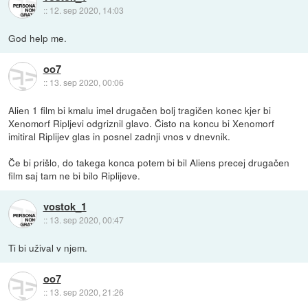
::
12. sep 2020, 14:03
God help me.
oo7
::
13. sep 2020, 00:06
Alien 1 film bi kmalu imel drugačen bolj tragičen konec kjer bi
Xenomorf Ripljevi odgriznil glavo. Čisto na koncu bi Xenomorf
imitiral Riplijev glas in posnel zadnji vnos v dnevnik.
Če bi prišlo, do takega konca potem bi bil Aliens precej drugačen
film saj tam ne bi bilo Riplijeve.
vostok_1
::
13. sep 2020, 00:47
Ti bi užival v njem.
oo7
::
13. sep 2020, 21:26