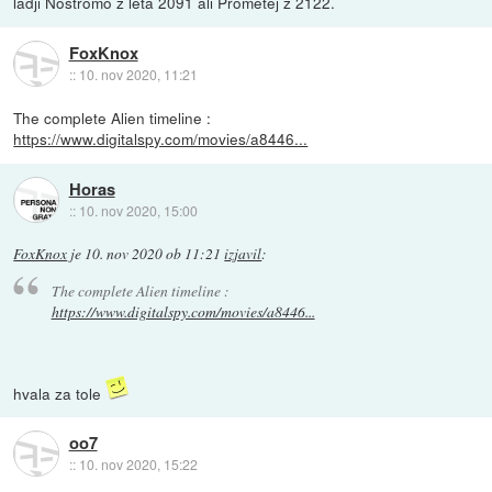
ladji Nostromo z leta 2091 ali Prometej z 2122.
FoxKnox
::
10. nov 2020, 11:21
The complete Alien timeline :
https://www.digitalspy.com/movies/a8446...
Horas
::
10. nov 2020, 15:00
FoxKnox
je
10. nov 2020 ob 11:21
izjavil
:
The complete Alien timeline :
https://www.digitalspy.com/movies/a8446...
hvala za tole
oo7
::
10. nov 2020, 15:22