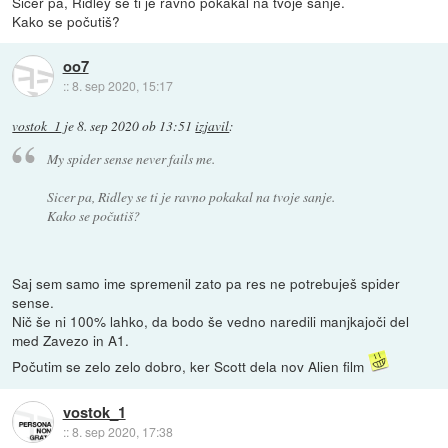
Sicer pa, Ridley se ti je ravno pokakal na tvoje sanje.
Kako se počutiš?
oo7
::
8. sep 2020, 15:17
vostok_1
je
8. sep 2020 ob 13:51
izjavil
:
My spider sense never fails me.
Sicer pa, Ridley se ti je ravno pokakal na tvoje sanje.
Kako se počutiš?
Saj sem samo ime spremenil zato pa res ne potrebuješ spider
sense.
Nič še ni 100% lahko, da bodo še vedno naredili manjkajoči del
med Zavezo in A1.
Počutim se zelo zelo dobro, ker Scott dela nov Alien film
vostok_1
::
8. sep 2020, 17:38