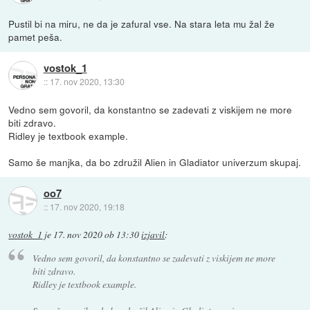
Pustil bi na miru, ne da je zafural vse. Na stara leta mu žal že
pamet peša.
vostok_1
::
17. nov 2020, 13:30
Vedno sem govoril, da konstantno se zadevati z viskijem ne more
biti zdravo.
Ridley je textbook example.
Samo še manjka, da bo združil Alien in Gladiator univerzum skupaj.
oo7
::
17. nov 2020, 19:18
vostok_1
je
17. nov 2020 ob 13:30
izjavil
:
Vedno sem govoril, da konstantno se zadevati z viskijem ne more
biti zdravo.
Ridley je textbook example.