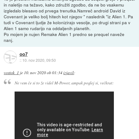
in naletijo na težavo, kako združiti zgodbo, da ne bo vsakemu
izgledalo blesavo od prvega trenutka.Namreč android David iz
Covenant je veliko bolj hitech kot njegov " naslednik "iz Alien 1. Pa
tudi v Covenant ljudje že kolonizirajo vesolje, po drugi strani pa v
Alien 1 samo rudarijo na oddaljenih planetih.
Po mojem je nujen Remake Alien 1 predno se prequel naveže
nanj.
oo7
::
10. nov 2020, 09:50
vostok_1
je
10. nov 2020 ob 01:34
izjavil
:
Ne vem če si to že videl M-Power, ampak poglej si, večkrat: