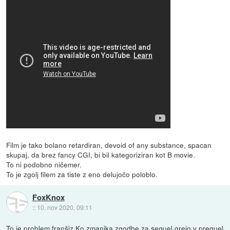
Film je tako bolano retardiran, devoid of any substance, spacan
skupaj, da brez fancy CGI, bi bil kategoriziran kot B movie.
To ni podobno ničemer.
To je zgolj filem za tiste z eno delujočo poloblo.
FoxKnox
::
10. nov 2020, 09:11
To je problem franšiz.Ko zmanjka zgodbe za sequel grejo v prequel