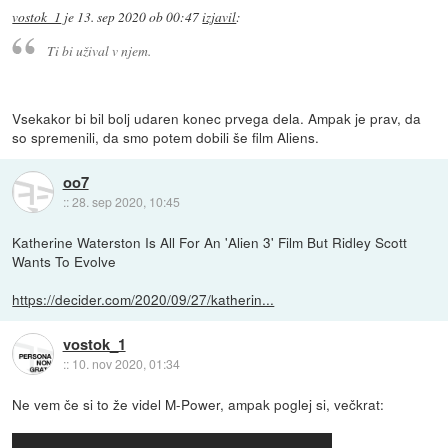
vostok_1
je
13. sep 2020 ob 00:47
izjavil
:
Ti bi užival v njem.
Vsekakor bi bil bolj udaren konec prvega dela. Ampak je prav, da
so spremenili, da smo potem dobili še film Aliens.
oo7
::
28. sep 2020, 10:45
Katherine Waterston Is All For An 'Alien 3' Film But Ridley Scott
Wants To Evolve
https://decider.com/2020/09/27/katherin...
vostok_1
::
10. nov 2020, 01:34
Ne vem če si to že videl M-Power, ampak poglej si, večkrat: