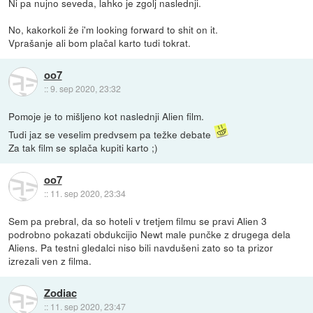
Ni pa nujno seveda, lahko je zgolj naslednji.
No, kakorkoli že i'm looking forward to shit on it.
Vprašanje ali bom plačal karto tudi tokrat.
oo7
::
9. sep 2020, 23:32
Pomoje je to mišljeno kot naslednji Alien film.
Tudi jaz se veselim predvsem pa težke debate
Za tak film se splača kupiti karto ;)
oo7
::
11. sep 2020, 23:34
Sem pa prebral, da so hoteli v tretjem filmu se pravi Alien 3
podrobno pokazati obdukcijio Newt male punčke z drugega dela
Aliens. Pa testni gledalci niso bili navdušeni zato so ta prizor
izrezali ven z filma.
Zodiac
::
11. sep 2020, 23:47