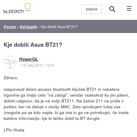
☰
Forum
»
Kaj kupiti
»
Kje dobiti Asus BT21?
Kje dobiti Asus BT21?
HyperGL
::
15. dec 2011, 12:41
Zdravo,
vsepovsod iščem asusov bluetooth ključek BT21 in nekatere
trgovine ga imajo celo "na zalogi", vendar vsakokrat ko jim pišem,
dobim odgovor, da je na voljo BT211. Na žalost 211 ne pride v
poštev, ker ne deluje v okolju MAC. Zato sprašujem tukaj vas
(mogoče pa se kdo najde, ki ga ima in ga ne potrebuje), če imate
kakšno informacijo, kje bi lahko dobil ta BT dongle.
LPin Hvala