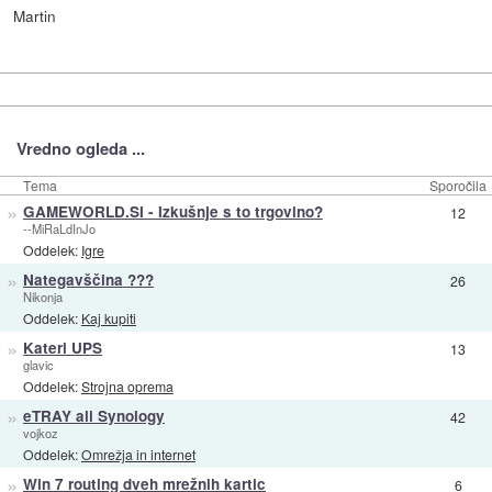
Martin
Vredno ogleda ...
Tema
Sporočila
»
GAMEWORLD.SI - Izkušnje s to trgovino?
12
--MiRaLdInJo
Oddelek:
Igre
»
Nategavščina ???
26
Nikonja
Oddelek:
Kaj kupiti
»
Kateri UPS
13
glavic
Oddelek:
Strojna oprema
»
eTRAY ali Synology
42
vojkoz
Oddelek:
Omrežja in internet
»
Win 7 routing dveh mrežnih kartic
6