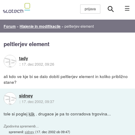
☰
Forum
»
Hlajenje in modifikacije
»
peltlerjev element
peltlerjev element
tady
::
17. dec 2002, 09:26
ali kdo ve kje bi se dalo dobiti peltlerjev element in koliko približno
stane?
sidney
::
17. dec 2002, 09:37
tole si poglej
klik
. drugace je pa to conradova trgovina...
Zgodovina sprememb…
spremenil:
sidney
(
17. dec 2002 ob 09:47
)