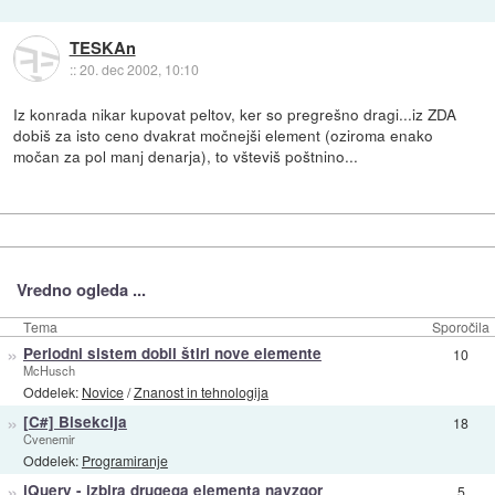
TESKAn
::
20. dec 2002, 10:10
Iz konrada nikar kupovat peltov, ker so pregrešno dragi...iz ZDA
dobiš za isto ceno dvakrat močnejši element (oziroma enako
močan za pol manj denarja), to všteviš poštnino...
Vredno ogleda ...
Tema
Sporočila
»
Periodni sistem dobil štiri nove elemente
10
McHusch
Oddelek:
Novice
/
Znanost in tehnologija
»
[C#] Bisekcija
18
Cvenemir
Oddelek:
Programiranje
»
jQuery - izbira drugega elementa navzgor
5