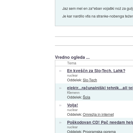
Jaz sem mel en za*eban vojaški nož za guljen
Je kar nardilo vtis na stranke-nobenga teže
Vredno ogleda ...
Tema
»
En kveščn za Slo-Tech. Lahk?
nuclear
Oddelek:
Slo-Tech
»
elektr...računalniški tehnik...ali 
Klemenn
Oddelek:
Šola
»
Volja!
nuclear
Oddelek:
Omrežja in internet
»
Poškodovan CD! Pač needam hel
nuclear
Oddelek:
Programska oprema