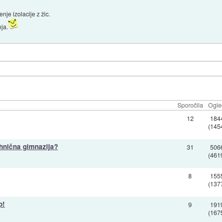
je izolacije z žic.
nja.
Sporočila
Ogle
12
184
(145
tehnična gimnazija?
31
506
(461
8
155
(137
p!
9
191
(167