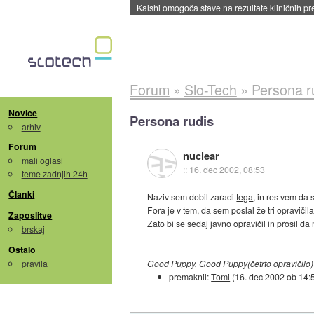
Kalshi omogoča stave na rezultate kliničnih pr
Forum
»
Slo-Tech
»
Persona r
Novice
Persona rudis
arhiv
Forum
nuclear
mali oglasi
::
16. dec 2002, 08:53
teme zadnjih 24h
Članki
Naziv sem dobil zaradi
tega
, in res vem da 
Fora je v tem, da sem poslal že tri opravič
Zaposlitve
Zato bi se sedaj javno opravičil in prosil da 
brskaj
Ostalo
pravila
Good Puppy, Good Puppy(četrto opravičilo)
premaknil:
Tomi
(
16. dec 2002 ob 14: