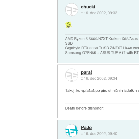
chucki
::
16. dec 2002, 09:33
AMD Ryzen 5 5600/NZXT Kraken X62/Asus 
SSD
Gigabyte RTX 3060 Ti /SB Z/NZXT H440 c
Samsung Q7FN65 + ASUS TUF A17 with RT
para!
::
16. dec 2002, 09:34
Takoj, ko vprašaš po pirotehničnih izdelkih 
Death before dishonor!
PaJo
::
16. dec 2002, 09:40