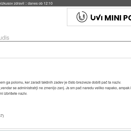
eizkusov zdravil
::
danes ob 12:10
udis
sem ga polomu, ker zaradi takšnih zadev je čisto brezveze dobiti pač ta naziv.
ila,vendar se administratrji ne zmenijo zanj. Js sm pač naredu veliko napako, ampak
mi izbrišete naziv.
57
)