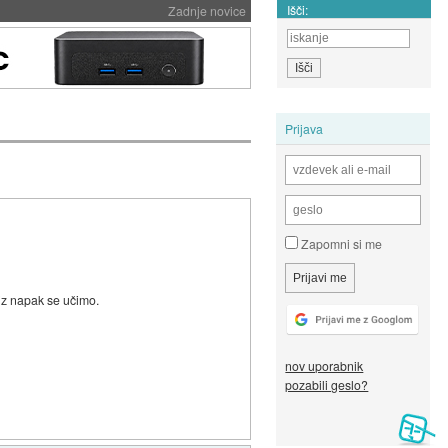
Išči:
Zadnje novice
Prijava
Zapomni si me
 iz napak se učimo.
nov uporabnik
pozabili geslo?