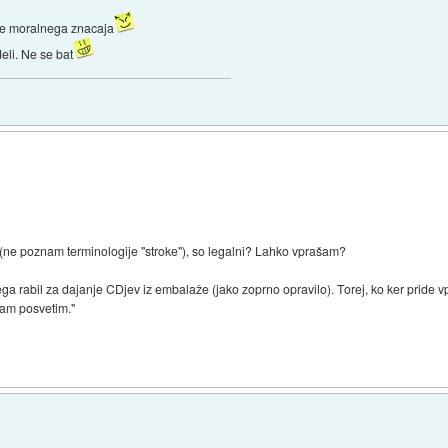
 je moralnega znacaja
eli. Ne se bat
klik(ne poznam terminologije "stroke"), so legalni? Lahko vprašam?
nega rabil za dajanje CDjev iz embalaže (jako zoprno opravilo). Torej, ko ker pride v
 Vam posvetim."