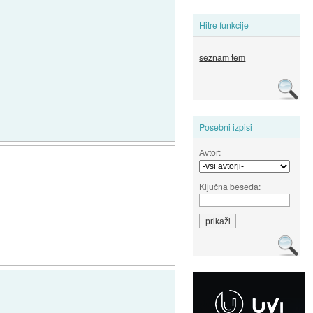
Hitre funkcije
seznam tem
Posebni izpisi
Avtor:
Ključna beseda: