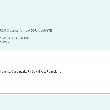
ROG Crosshair VI hero/DDR4 32gb/1TB
ase/ Asus ROG PG248Q
X 3070 Ti
si zaslužiš tale naziv. Pa še kaj več. Po mojem.