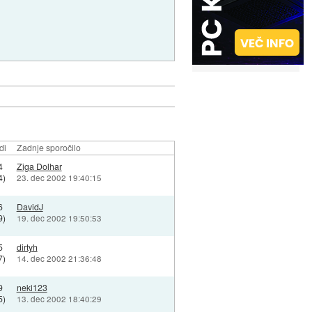
di
Zadnje sporočilo
4
Ziga Dolhar
4)
23. dec 2002 19:40:15
6
DavidJ
9)
19. dec 2002 19:50:53
5
dirtyh
7)
14. dec 2002 21:36:48
9
neki123
5)
13. dec 2002 18:40:29