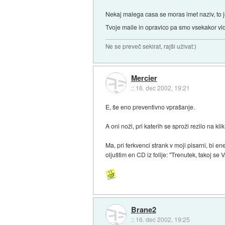
Nekaj malega casa se moras imet naziv, to
Tvoje maile in opravico pa smo vsekakor vid
Ne se preveč sekirat, rajši uživat:)
Mercier
::
16. dec 2002, 19:21
E, še eno preventivno vprašanje.
A oni noži, pri katerih se sproži rezilo na 
Ma, pri ferkvenci strank v moji pisarni, bi e
oljuštim en CD iz folije: "Trenutek, takoj se
Brane2
::
16. dec 2002, 19:25