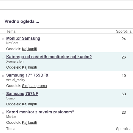
Vredno ogleda ...
Tema
Sporočila
»
Monitor Samsung
24
NetCom
Oddelek:
Kaj kupiti
»
Katerega od naštetih monitorjev naj kupim?
26
Xgeneration
Oddelek:
Kaj kupiti
»
Samsung 17" 755DFX
10
virtual_reality
Oddelek:
Strojna oprema
»
Samsung 757NF
63
Sumo
Oddelek:
Kaj kupiti
»
Kateri monitor z ravnim zaslonom?
23
Marjan
Oddelek:
Kaj kupiti
Tema
Sporočila