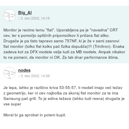
Big_Al
::
3. dec 2002, 14:16
Monitor je recimo temu "flat". Uporabljena pa je "navadna" CRT
cev, ter s pomočjo optičnih pripomočkov ti pričara flat sliko.
Drugače je pa tisto tapravo samo 757NF, ki je že v sami zasnovi
flat monitor (tolko flat kolko pač fizika dopušča)!!! (Trinitron). Enaka
zadeva kot za DFX modele velja tudi za MB modele. Ampak nikakor
to ne pomeni, da monitor ni OK. Za tak dnar performance štima.
nodes
::
3. dec 2002, 14:36
Je lepa, lahko je različno kriva 53-55-57, ti modeli imajo več težav
z geometrijo, ker ni cev najbolša za skoraj flat monitor za te ima
Samsung pač grill. To je edina težava (lahko tudi resna) drugače je
vse super
Moral bi ga sprobat in potem kupit.