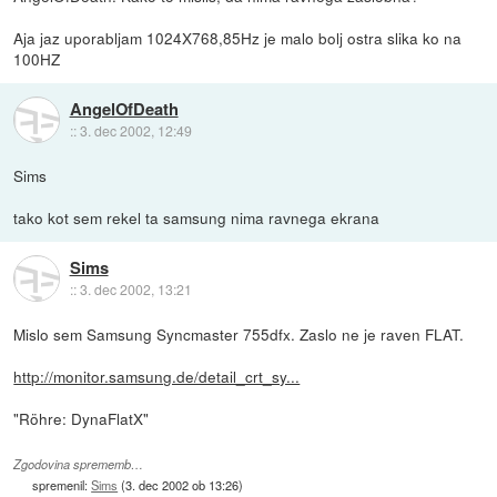
Aja jaz uporabljam 1024X768,85Hz je malo bolj ostra slika ko na
100HZ
AngelOfDeath
::
3. dec 2002, 12:49
Sims
tako kot sem rekel ta samsung nima ravnega ekrana
Sims
::
3. dec 2002, 13:21
Mislo sem Samsung Syncmaster 755dfx. Zaslo ne je raven FLAT.
http://monitor.samsung.de/detail_crt_sy...
"Röhre: DynaFlatX"
Zgodovina sprememb…
spremenil:
Sims
(
3. dec 2002 ob 13:26
)