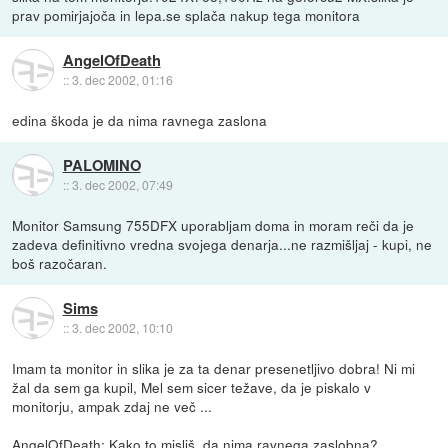
prav pomirjajoča in lepa.se splača nakup tega monitora
AngelOfDeath
::
3. dec 2002, 01:16
edina škoda je da nima ravnega zaslona
PALOMINO
::
3. dec 2002, 07:49
Monitor Samsung 755DFX uporabljam doma in moram reči da je
zadeva definitivno vredna svojega denarja...ne razmišljaj - kupi, ne
boš razočaran.
Sims
::
3. dec 2002, 10:10
Imam ta monitor in slika je za ta denar presenetljivo dobra! Ni mi
žal da sem ga kupil, Mel sem sicer težave, da je piskalo v
monitorju, ampak zdaj ne več ...
AngelOfDeath: Kako to misliš, da nima ravnega zaslobna?