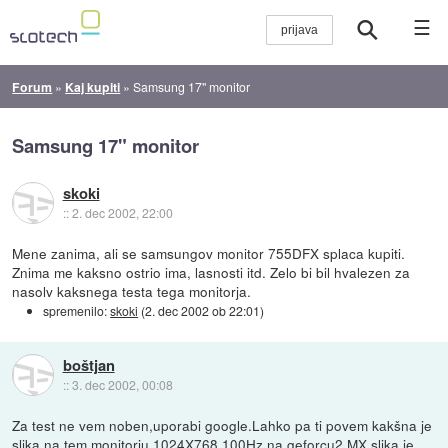
☰
Forum
»
Kaj kupiti
»
Samsung 17" monitor
Samsung 17" monitor
skoki
::
2. dec 2002, 22:00
Mene zanima, ali se samsungov monitor 755DFX splaca kupiti.
Znima me kaksno ostrio ima, lasnosti itd. Zelo bi bil hvalezen za
nasolv kaksnega testa tega monitorja.
spremenilo:
skoki
(
2. dec 2002 ob 22:01
)
boštjan
::
3. dec 2002, 00:08
Za test ne vem noben,uporabi google.Lahko pa ti povem kakšna je
slika na tem monitorju.1024X768,100Hz na geforcu2 MX.slika je