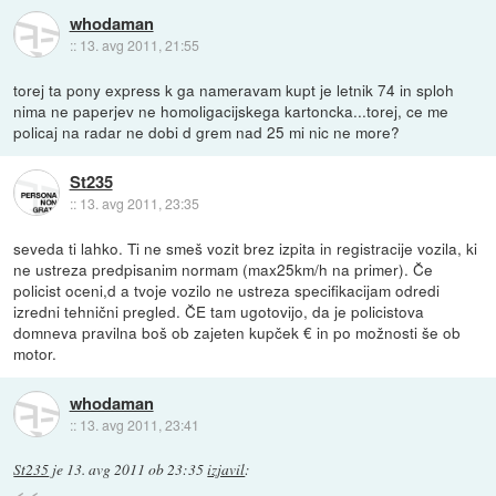
whodaman
::
13. avg 2011, 21:55
torej ta pony express k ga nameravam kupt je letnik 74 in sploh
nima ne paperjev ne homoligacijskega kartoncka...torej, ce me
policaj na radar ne dobi d grem nad 25 mi nic ne more?
St235
::
13. avg 2011, 23:35
seveda ti lahko. Ti ne smeš vozit brez izpita in registracije vozila, ki
ne ustreza predpisanim normam (max25km/h na primer). Če
policist oceni,d a tvoje vozilo ne ustreza specifikacijam odredi
izredni tehnični pregled. ČE tam ugotovijo, da je policistova
domneva pravilna boš ob zajeten kupček € in po možnosti še ob
motor.
whodaman
::
13. avg 2011, 23:41
St235
je
13. avg 2011 ob 23:35
izjavil
: