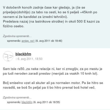
V določenih koncih zadnje čase kar gledajo, ja (če se
pripeljejo(dohitijo) za tabo na cesti, ko se ti pelješ +45kmh po
ravnem si že kandidat za izredni tehnični).
Predelava nazaj (na lastnikove stroške) in okoli 500 E kazni za
fizično osebo.
Zgodovina sprememb…
spremenilo:
amigo_no1
(
6. avg 2011 ob 18:46
)
blackbfm
::
6. avg 2011, 18:50
Sam tale rs50..za neke relacije ni, ker ni zmogljiv, za po mestu je
pa tudi neroden zaradi prestav (menjaš za vsakih 10 kmh lol).
Bolj smiselno vzet ali skuter ali pa normalen motor. Pa še hitro se
navadiš, se boš 5x peljal pa ti bo hitro premal boš hotel več.
Zgodovina sprememb…
spremenilo:
blackbfm
(
6. avg 2011 ob 18:55
)