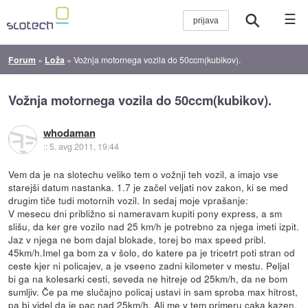
☰
Forum
»
Loža
»
Vožnja motornega vozila do 50ccm(kubikov).
Vožnja motornega vozila do 50ccm(kubikov).
whodaman
::
5. avg 2011, 19:44
Vem da je na slotechu veliko tem o vožnji teh vozil, a imajo vse
starejši datum nastanka. 1.7 je začel veljati nov zakon, ki se med
drugim tiče tudi motornih vozil. In sedaj moje vprašanje:
V mesecu dni približno si nameravam kupiti pony express, a sm
slišu, da ker gre vozilo nad 25 km/h je potrebno za njega imeti izpit.
Jaz v njega ne bom dajal blokade, torej bo max speed pribl.
45km/h.Imel ga bom za v šolo, do katere pa je tricetrt poti stran od
ceste kjer ni policajev, a je vseeno zadni kilometer v mestu. Peljal
bi ga na kolesarki cesti, seveda ne hitreje od 25km/h, da ne bom
sumljiv. Če pa me slučajno policaj ustavi in sam sproba max hitrost,
pa bi videl da je pac nad 25km/h. Ali me v tem primeru caka kazen,