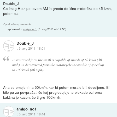
Double_J
Če imag H oz ponovem AM in gresta dotična motorčka do 45 kmh,
potem da.
Zgodovina sprememb…
spremenilo:
amigo_no1
(
6. avg 2011 ob 17:55
)
Double_J
::
6. avg 2011, 18:01
In restricted form the RS50 is capable of speeds of 50 km/h (30
mph), in derestricted form the motorcycle is capable of speed up
to 100 km/h (60 mph).
Aha so omejeni na 50km/h, kar bi potem moralo biti dovoljeno. Bi
bilo pa za povprašati če kaj pregledujejo te blokade oziroma
kakšna je kazen, če ti gre 100km/h.
amigo_no1
::
6. avg 2011, 18:44