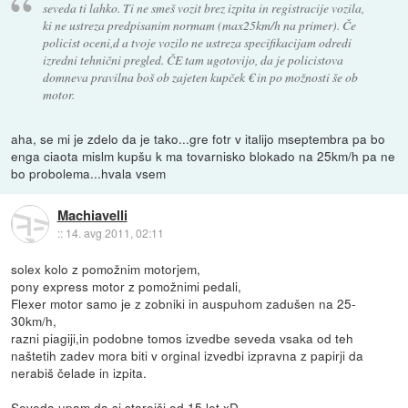
seveda ti lahko. Ti ne smeš vozit brez izpita in registracije vozila,
ki ne ustreza predpisanim normam (max25km/h na primer). Če
policist oceni,d a tvoje vozilo ne ustreza specifikacijam odredi
izredni tehnični pregled. ČE tam ugotovijo, da je policistova
domneva pravilna boš ob zajeten kupček € in po možnosti še ob
motor.
aha, se mi je zdelo da je tako...gre fotr v italijo mseptembra pa bo
enga ciaota mislm kupšu k ma tovarnisko blokado na 25km/h pa ne
bo probolema...hvala vsem
Machiavelli
::
14. avg 2011, 02:11
solex kolo z pomožnim motorjem,
pony express motor z pomožnimi pedali,
Flexer motor samo je z zobniki in auspuhom zadušen na 25-
30km/h,
razni piagiji,in podobne tomos izvedbe seveda vsaka od teh
naštetih zadev mora biti v orginal izvedbi izpravna z papirji da
nerabiš čelade in izpita.
Seveda upam da si starejši od 15 let xD