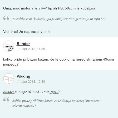
Omg, moč motorja je v kw/ hp ali PS, 50ccm je kubatura.
za koliko ccm (kubikov) pa je omejitev za registracijo in izpit???
Vse imaš že napisano v temi.
Blinder
::
1. apr 2013, 11:39
koliko pride približno kazen, če te dobijo na neregistriranem 49ccm
mopedu?
Vikking
::
1. apr 2013, 12:38
Blinder
je
1. apr 2013 ob 11:39
izjavil
:
koliko pride približno kazen, če te dobijo na neregistriranem
49ccm mopedu?