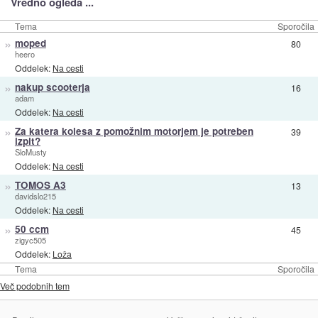
Vredno ogleda ...
Tema
Sporočila
»
moped
80
heero
Oddelek:
Na cesti
»
nakup scooterja
16
adam
Oddelek:
Na cesti
»
Za katera kolesa z pomožnim motorjem je potreben
39
izpit?
SloMusty
Oddelek:
Na cesti
»
TOMOS A3
13
davidslo215
Oddelek:
Na cesti
»
50 ccm
45
zigyc505
Oddelek:
Loža
Tema
Sporočila
Več podobnih tem