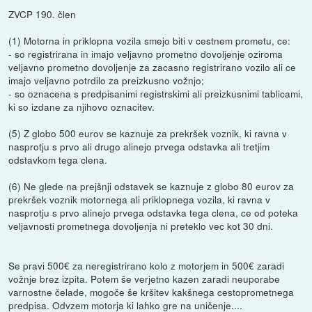
ZVCP 190. člen
(1) Motorna in priklopna vozila smejo biti v cestnem prometu, ce:
- so registrirana in imajo veljavno prometno dovoljenje oziroma
veljavno prometno dovoljenje za zacasno registrirano vozilo ali ce
imajo veljavno potrdilo za preizkusno vožnjo;
- so oznacena s predpisanimi registrskimi ali preizkusnimi tablicami,
ki so izdane za njihovo oznacitev.
(5) Z globo 500 eurov se kaznuje za prekršek voznik, ki ravna v
nasprotju s prvo ali drugo alinejo prvega odstavka ali tretjim
odstavkom tega clena.
(6) Ne glede na prejšnji odstavek se kaznuje z globo 80 eurov za
prekršek voznik motornega ali priklopnega vozila, ki ravna v
nasprotju s prvo alinejo prvega odstavka tega clena, ce od poteka
veljavnosti prometnega dovoljenja ni preteklo vec kot 30 dni.
Se pravi 500€ za neregistrirano kolo z motorjem in 500€ zaradi
vožnje brez izpita. Potem še verjetno kazen zaradi neuporabe
varnostne čelade, mogoče še kršitev kakšnega cestoprometnega
predpisa. Odvzem motorja ki lahko gre na uničenje....