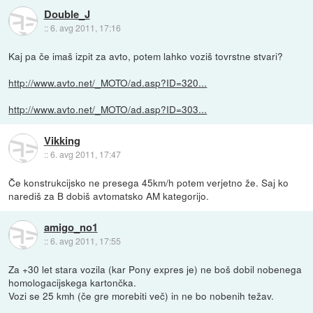
Double_J
::
6. avg 2011, 17:16
Kaj pa če imaš izpit za avto, potem lahko voziš tovrstne stvari?
http://www.avto.net/_MOTO/ad.asp?ID=320...
http://www.avto.net/_MOTO/ad.asp?ID=303...
Vikking
::
6. avg 2011, 17:47
Če konstrukcijsko ne presega 45km/h potem verjetno že. Saj ko
narediš za B dobiš avtomatsko AM kategorijo.
amigo_no1
::
6. avg 2011, 17:55
Za +30 let stara vozila (kar Pony expres je) ne boš dobil nobenega
homologacijskega kartončka.
Vozi se 25 kmh (če gre morebiti več) in ne bo nobenih težav.