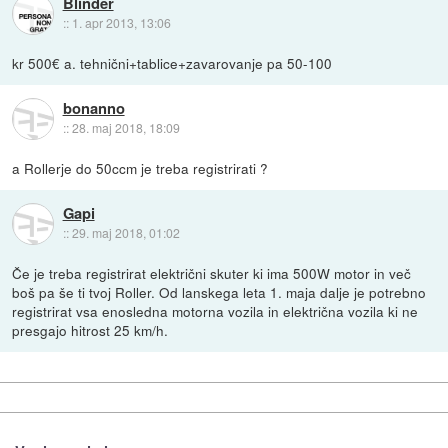
Blinder
::
1. apr 2013, 13:06
kr 500€ a. tehnični+tablice+zavarovanje pa 50-100
bonanno
::
28. maj 2018, 18:09
a Rollerje do 50ccm je treba registrirati ?
Gapi
::
29. maj 2018, 01:02
Če je treba registrirat električni skuter ki ima 500W motor in več
boš pa še ti tvoj Roller. Od lanskega leta 1. maja dalje je potrebno
registrirat vsa enosledna motorna vozila in električna vozila ki ne
presgajo hitrost 25 km/h.