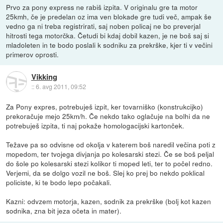
Prvo za pony express ne rabiš izpita. V originalu gre ta motor
25kmh, če je predelan oz ima ven blokade gre tudi več, ampak še
vedno ga ni treba registrirati, saj noben policaj ne bo preverjal
hitrosti tega motorčka. Četudi bi kdaj dobil kazen, je ne boš saj si
mladoleten in te bodo poslali k sodniku za prekrške, kjer ti v večini
primerov oprosti.
Vikking
::
6. avg 2011, 09:52
Za Pony expres, potrebuješ izpit, ker tovarniško (konstrukcijko)
prekoračuje mejo 25km/h. Če nekdo tako oglačuje na bolhi da ne
potrebuješ izpita, ti naj pokaže homologacijski kartonček.
Težave pa so odvisne od okolja v katerem boš naredil večina poti z
mopedom, ter tvojega divjanja po kolesarski stezi. Če se boš peljal
do šole po kolesarski stezi kolikor ti moped leti, ter to počel redno.
Verjemi, da se dolgo vozil ne boš. Slej ko prej bo nekdo poklical
policiste, ki te bodo lepo počakali.
Kazni: odvzem motorja, kazen, sodnik za prekrške (bolj kot kazen
sodnika, zna bit jeza očeta in mater).