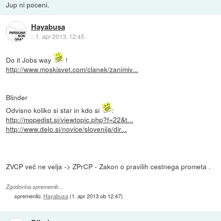
Jup ni poceni.
Hayabusa
::
1. apr 2013, 12:45
Do it Jobs way
!
http://www.moskisvet.com/clanek/zanimiv...
Blinder
Odvisno koliko si star in kdo si
:
http://mopedist.si/viewtopic.php?f=22&t...
http://www.delo.si/novice/slovenija/dir...
ZVCP več ne velja -> ZPrCP - Zakon o pravilih cestnega prometa .
Zgodovina sprememb…
spremenilo:
Hayabusa
(
1. apr 2013 ob 12:47
)