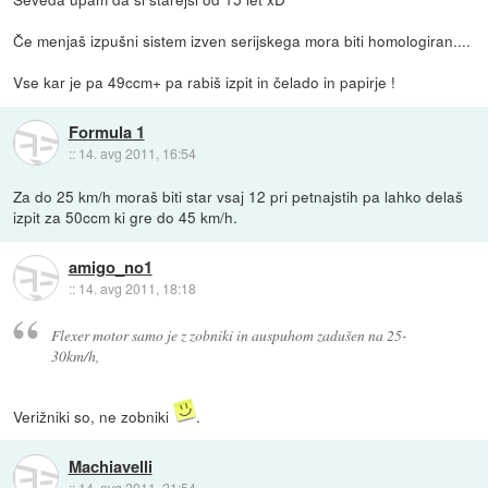
Če menjaš izpušni sistem izven serijskega mora biti homologiran....
Vse kar je pa 49ccm+ pa rabiš izpit in čelado in papirje !
Formula 1
::
14. avg 2011, 16:54
Za do 25 km/h moraš biti star vsaj 12 pri petnajstih pa lahko delaš
izpit za 50ccm ki gre do 45 km/h.
amigo_no1
::
14. avg 2011, 18:18
Flexer motor samo je z zobniki in auspuhom zadušen na 25-
30km/h,
Verižniki so, ne zobniki
.
Machiavelli
::
14. avg 2011, 21:54