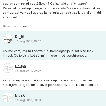
ceprav sem peljal pod 25km/h? Če ja, kakšpna je kazen?
Pa še, ali potrebujem registracijo in čelado?za čelado bom itak ze
sam zaradi varnosti uporabljal, dnarja za registracijo pa glioh nebi
stran metu.
Hvala za pomoč
Dr_M
::
5. avg 2011, 19:47
Kolikor vem, ima ta zadeva tudi homologacijo in not pise max
hitrost. Ce je visja kot 25km/h, moras imet registriranega.
Chupa
::
5. avg 2011, 20:09
Za pony expressa, mislim da se šteje da je kolo s pomožnim
motorjem, torej se lahko voziš po kolesarski brez izpita in čelade.
BlueX
::
5. avg 2011, 23:20