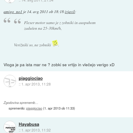
amigo_no1
je
14. avg 2011 ob 18:18
izjavil
:
Flexer motor samo je z zobniki in auspuhom
zadušen na 25-30km/h,
Verižniki so, ne zobniki
.
Vloga je pa ista mar ne ? zobki se vrtijo in vlečejo verigo xD
piaggiociao
::
1. apr 2013, 11:28
Zgodovina sprememb…
spremenilo:
piaggiociao
(
1. apr 2013 ob 11:33
)
Hayabusa
::
1. apr 2013, 11:32