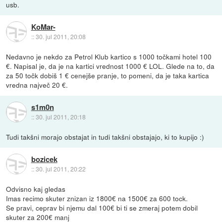
usb.
KoMar-
::
30. jul 2011, 20:08
Nedavno je nekdo za Petrol Klub kartico s 1000 točkami hotel 100
€. Napisal je, da je na kartici vrednost 1000 € LOL. Glede na to, da
za 50 točk dobiš 1 € cenejše pranje, to pomeni, da je taka kartica
vredna največ 20 €.
s1m0n
::
30. jul 2011, 20:18
Tudi takšni morajo obstajat in tudi takšni obstajajo, ki to kupijo :)
bozicek
::
30. jul 2011, 20:22
Odvisno kaj gledas
Imas recimo skuter znizan iz 1800€ na 1500€ za 600 tock.
Se pravi, ceprav bi njemu dal 100€ bi ti se zmeraj potem dobil
skuter za 200€ manj