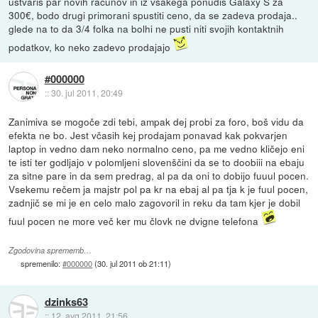
ustvariš par novih računov in iz vsakega ponudiš Galaxy S za
300€, bodo drugi primorani spustiti ceno, da se zadeva prodaja..
glede na to da 3/4 folka na bolhi ne pusti niti svojih kontaktnih
podatkov, ko neko zadevo prodajajo
#000000
::
30. jul 2011, 20:49
Zanimiva se mogoče zdi tebi, ampak dej probi za foro, boš vidu da
efekta ne bo. Jest včasih kej prodajam ponavad kak pokvarjen
laptop in vedno dam neko normalno ceno, pa me vedno kličejo eni
te isti ter godljajo v polomljeni slovenščini da se to doobiii na ebaju
za sitne pare in da sem predrag, al pa da oni to dobijo fuuul pocen.
Vsekemu rečem ja majstr pol pa kr na ebaj al pa tja k je fuul pocen,
zadnjič se mi je en celo malo zagovoril in reku da tam kjer je dobil
fuul pocen ne more več ker mu človk ne dvigne telefona
Zgodovina sprememb…
spremenilo:
#000000
(
30. jul 2011 ob 21:11
)
dzinks63
::
12. avg 2011, 21:56