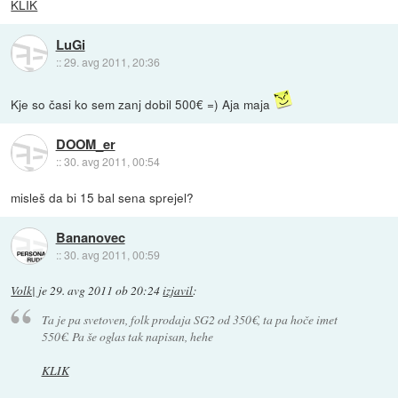
KLIK
LuGi
::
29. avg 2011, 20:36
Kje so časi ko sem zanj dobil 500€ =) Aja maja
DOOM_er
::
30. avg 2011, 00:54
misleš da bi 15 bal sena sprejel?
Bananovec
::
30. avg 2011, 00:59
Volk|
je
29. avg 2011 ob 20:24
izjavil
:
Ta je pa svetoven, folk prodaja SG2 od 350€, ta pa hoče imet
550€. Pa še oglas tak napisan, hehe
KLIK