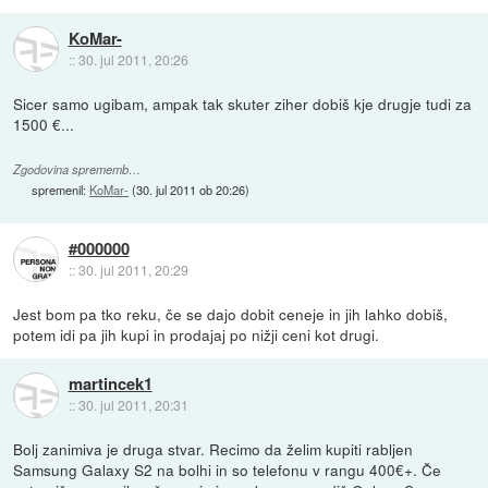
KoMar-
::
30. jul 2011, 20:26
Sicer samo ugibam, ampak tak skuter ziher dobiš kje drugje tudi za
1500 €...
Zgodovina sprememb…
spremenil:
KoMar-
(
30. jul 2011 ob 20:26
)
#000000
::
30. jul 2011, 20:29
Jest bom pa tko reku, če se dajo dobit ceneje in jih lahko dobiš,
potem idi pa jih kupi in prodajaj po nižji ceni kot drugi.
martincek1
::
30. jul 2011, 20:31
Bolj zanimiva je druga stvar. Recimo da želim kupiti rabljen
Samsung Galaxy S2 na bolhi in so telefonu v rangu 400€+. Če