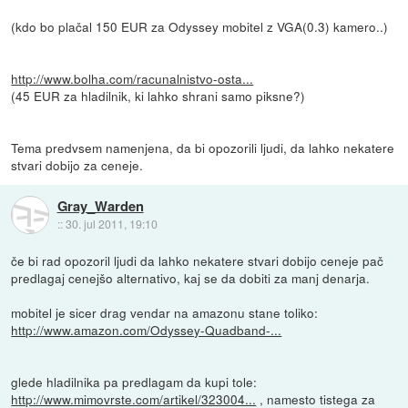
(kdo bo plačal 150 EUR za Odyssey mobitel z VGA(0.3) kamero..)
http://www.bolha.com/racunalnistvo-osta...
(45 EUR za hladilnik, ki lahko shrani samo piksne?)
Tema predvsem namenjena, da bi opozorili ljudi, da lahko nekatere
stvari dobijo za ceneje.
Gray_Warden
::
30. jul 2011, 19:10
če bi rad opozoril ljudi da lahko nekatere stvari dobijo ceneje pač
predlagaj cenejšo alternativo, kaj se da dobiti za manj denarja.
mobitel je sicer drag vendar na amazonu stane toliko:
http://www.amazon.com/Odyssey-Quadband-...
glede hladilnika pa predlagam da kupi tole:
http://www.mimovrste.com/artikel/323004...
, namesto tistega za