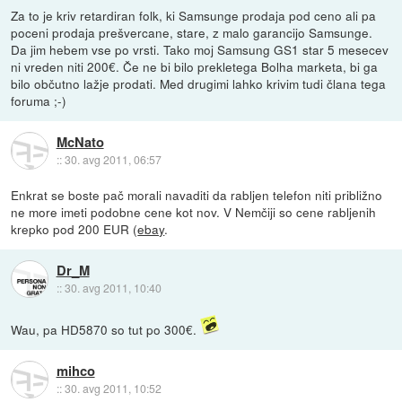
Za to je kriv retardiran folk, ki Samsunge prodaja pod ceno ali pa
poceni prodaja prešvercane, stare, z malo garancijo Samsunge.
Da jim hebem vse po vrsti. Tako moj Samsung GS1 star 5 mesecev
ni vreden niti 200€. Če ne bi bilo prekletega Bolha marketa, bi ga
bilo občutno lažje prodati. Med drugimi lahko krivim tudi člana tega
foruma ;-)
McNato
::
30. avg 2011, 06:57
Enkrat se boste pač morali navaditi da rabljen telefon niti približno
ne more imeti podobne cene kot nov. V Nemčiji so cene rabljenih
krepko pod 200 EUR (
ebay
.
Dr_M
::
30. avg 2011, 10:40
Wau, pa HD5870 so tut po 300€.
mihco
::
30. avg 2011, 10:52