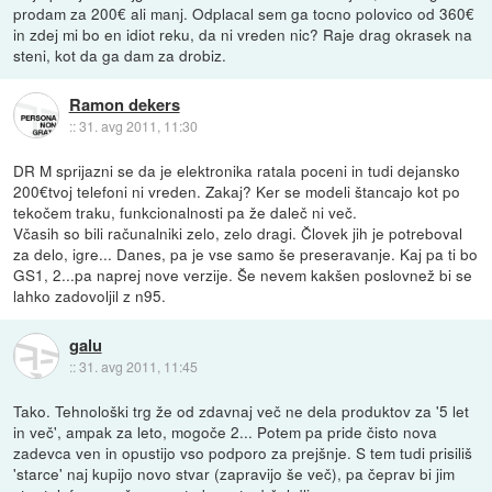
prodam za 200€ ali manj. Odplacal sem ga tocno polovico od 360€
in zdej mi bo en idiot reku, da ni vreden nic? Raje drag okrasek na
steni, kot da ga dam za drobiz.
Ramon dekers
::
31. avg 2011, 11:30
DR M sprijazni se da je elektronika ratala poceni in tudi dejansko
200€tvoj telefoni ni vreden. Zakaj? Ker se modeli štancajo kot po
tekočem traku, funkcionalnosti pa že daleč ni več.
Včasih so bili računalniki zelo, zelo dragi. Človek jih je potreboval
za delo, igre... Danes, pa je vse samo še preseravanje. Kaj pa ti bo
GS1, 2...pa naprej nove verzije. Še nevem kakšen poslovnež bi se
lahko zadovoljil z n95.
galu
::
31. avg 2011, 11:45
Tako. Tehnološki trg že od zdavnaj več ne dela produktov za '5 let
in več', ampak za leto, mogoče 2... Potem pa pride čisto nova
zadevca ven in opustijo vso podporo za prejšnje. S tem tudi prisiliš
'starce' naj kupijo novo stvar (zapravijo še več), pa čeprav bi jim