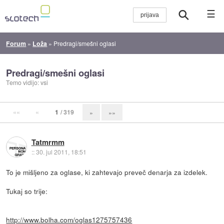
☰
Forum
»
Loža
»
Predragi/smešni oglasi
Predragi/smešni oglasi
Temo vidijo: vsi
««
«
1
/ 319
»
»»
Tatmrmm
::
30. jul 2011, 18:51
To je mišljeno za oglase, ki zahtevajo preveč denarja za izdelek.
Tukaj so trije:
http://www.bolha.com/oglas1275757436