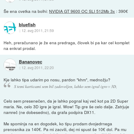
Še ena cvetka na bolhi:
NVIDIA GT 9600 OC SLI 512Mb 3x
: 390€
bluefish
::
12. avg 2011, 21:59
Heh, preračunano je že ena predraga, človek bi pa kar cel komplet
na enkrat prodal.
Bananovec
::
12. avg 2011, 22:20
Kje lahko tipa udarim po nosu, pardon *khm*, mednožju?
S temi karticami sem bil zadovoljen, lahko sem igral igro v 3D,
Celo sem presenečen, da je lahko pognal kaj več kot pa 2D Super
maria. Ne, celo 3D igre je igral. Wow! Tip gre še celo dalje. Zatrjuje
namreč (ne dobesedno), da grafa podpira DX11.
Me spominja na en dogodek, ko tipu prodam dvojedrnega
prenosnika za 140€. Pa mi zacvili, dej mi spust še 10€ dol. Pa mu