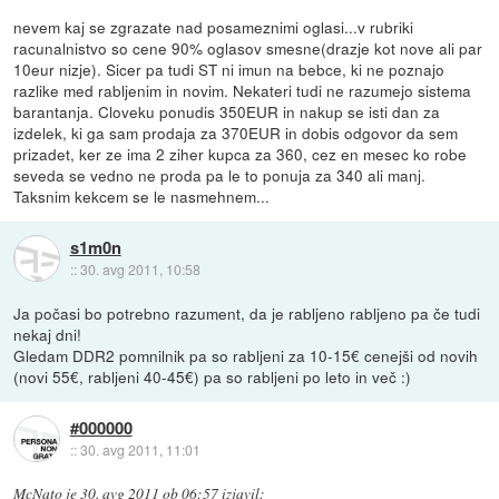
nevem kaj se zgrazate nad posameznimi oglasi...v rubriki
racunalnistvo so cene 90% oglasov smesne(drazje kot nove ali par
10eur nizje). Sicer pa tudi ST ni imun na bebce, ki ne poznajo
razlike med rabljenim in novim. Nekateri tudi ne razumejo sistema
barantanja. Cloveku ponudis 350EUR in nakup se isti dan za
izdelek, ki ga sam prodaja za 370EUR in dobis odgovor da sem
prizadet, ker ze ima 2 ziher kupca za 360, cez en mesec ko robe
seveda se vedno ne proda pa le to ponuja za 340 ali manj.
Taksnim kekcem se le nasmehnem...
s1m0n
::
30. avg 2011, 10:58
Ja počasi bo potrebno razument, da je rabljeno rabljeno pa če tudi
nekaj dni!
Gledam DDR2 pomnilnik pa so rabljeni za 10-15€ cenejši od novih
(novi 55€, rabljeni 40-45€) pa so rabljeni po leto in več :)
#000000
::
30. avg 2011, 11:01
McNato
je
30. avg 2011 ob 06:57
izjavil
: