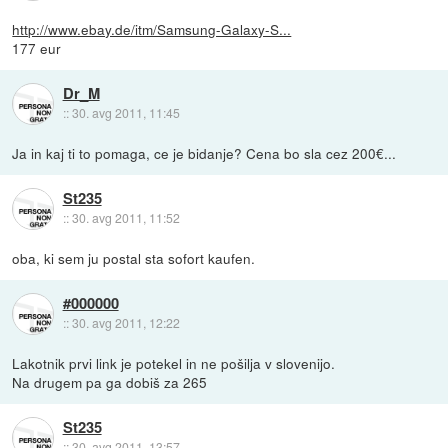
http://www.ebay.de/itm/Samsung-Galaxy-S...
177 eur
Dr_M
::
30. avg 2011, 11:45
Ja in kaj ti to pomaga, ce je bidanje? Cena bo sla cez 200€...
St235
::
30. avg 2011, 11:52
oba, ki sem ju postal sta sofort kaufen.
#000000
::
30. avg 2011, 12:22
Lakotnik prvi link je potekel in ne pošilja v slovenijo.
Na drugem pa ga dobiš za 265
St235
::
30. avg 2011, 13:57