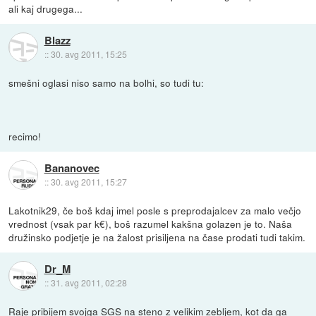
ali kaj drugega...
Blazz
::
30. avg 2011, 15:25
smešni oglasi niso samo na bolhi, so tudi tu:
recimo!
Bananovec
::
30. avg 2011, 15:27
Lakotnik29, če boš kdaj imel posle s preprodajalcev za malo večjo
vrednost (vsak par k€), boš razumel kakšna golazen je to. Naša
družinsko podjetje je na žalost prisiljena na čase prodati tudi takim.
Dr_M
::
31. avg 2011, 02:28
Raje pribijem svojga SGS na steno z velikim zebljem, kot da ga