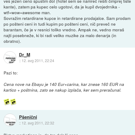
ves jezen ceno spustim dol (hotel sem se namreč rešiti čimprej tiste
kante), zatem pa kupec celo ugotovi, da je kupil dvojedrnika -
wtf=wow=awesome man.
Sovražim retardirane kupce in retardirane prodajalce. Sam prodam
po pošteni ceni in tudi kupim po pošteni ceni, nič preveč ne
barantam, če je v resnici toliko vredno. Ampak ne, vedno moraš
najti posebneže, ki bi radi veliko muzike za malo denarja (in
obratno).
Dr_M
::
12. avg 2011, 22:24
Pazi to:
Cena nove na Ebayu je 140 Eur+carina, kar znese 160 EUR na
kartico + poštnina, zato se nakup izplača, ker sem preračunal.
Pšenični
::
12. avg 2011, 22:32
Bistvo marketinga je, da trg določi ceno.