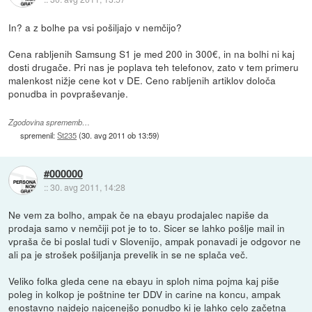
In? a z bolhe pa vsi pošiljajo v nemčijo?
Cena rabljenih Samsung S1 je med 200 in 300€, in na bolhi ni kaj
dosti drugače. Pri nas je poplava teh telefonov, zato v tem primeru
malenkost nižje cene kot v DE. Ceno rabljenih artiklov določa
ponudba in povpraševanje.
Zgodovina sprememb…
spremenil:
St235
(
30. avg 2011 ob 13:59
)
#000000
::
30. avg 2011, 14:28
Ne vem za bolho, ampak če na ebayu prodajalec napiše da
prodaja samo v nemčiji pot je to to. Sicer se lahko pošlje mail in
vpraša če bi poslal tudi v Slovenijo, ampak ponavadi je odgovor ne
ali pa je strošek pošiljanja prevelik in se ne splača več.
Veliko folka gleda cene na ebayu in sploh nima pojma kaj piše
poleg in kolkop je poštnine ter DDV in carine na koncu, ampak
enostavno najdejo najcenejšo ponudbo ki je lahko celo začetna