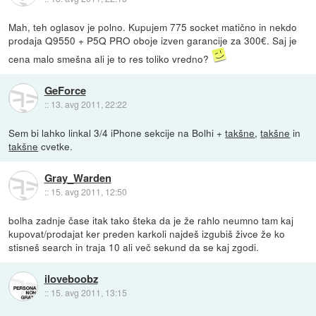
Mah, teh oglasov je polno. Kupujem 775 socket matično in nekdo
prodaja Q9550 + P5Q PRO oboje izven garancije za 300€. Saj je
cena malo smešna ali je to res toliko vredno?
GeForce
::
13. avg 2011, 22:22
Sem bi lahko linkal 3/4 iPhone sekcije na Bolhi +
takšne
,
takšne
in
takšne
cvetke.
Gray_Warden
::
15. avg 2011, 12:50
bolha zadnje čase itak tako šteka da je že rahlo neumno tam kaj
kupovat/prodajat ker preden karkoli najdeš izgubiš živce že ko
stisneš search in traja 10 ali več sekund da se kaj zgodi.
iloveboobz
::
15. avg 2011, 13:15