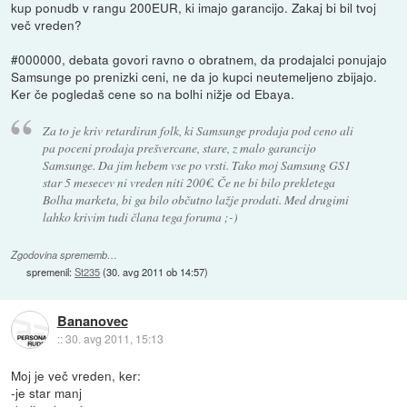
kup ponudb v rangu 200EUR, ki imajo garancijo. Zakaj bi bil tvoj
več vreden?
#000000, debata govori ravno o obratnem, da prodajalci ponujajo
Samsunge po prenizki ceni, ne da jo kupci neutemeljeno zbijajo.
Ker če pogledaš cene so na bolhi nižje od Ebaya.
Za to je kriv retardiran folk, ki Samsunge prodaja pod ceno ali
pa poceni prodaja prešvercane, stare, z malo garancijo
Samsunge. Da jim hebem vse po vrsti. Tako moj Samsung GS1
star 5 mesecev ni vreden niti 200€. Če ne bi bilo prekletega
Bolha marketa, bi ga bilo občutno lažje prodati. Med drugimi
lahko krivim tudi člana tega foruma ;-)
Zgodovina sprememb…
spremenil:
St235
(
30. avg 2011 ob 14:57
)
Bananovec
::
30. avg 2011, 15:13
Moj je več vreden, ker:
-je star manj