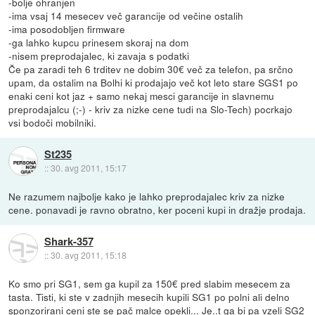
-bolje ohranjen
-ima vsaj 14 mesecev več garancije od večine ostalih
-ima posodobljen firmware
-ga lahko kupcu prinesem skoraj na dom
-nisem preprodajalec, ki zavaja s podatki
Če pa zaradi teh 6 trditev ne dobim 30€ več za telefon, pa srčno
upam, da ostalim na Bolhi ki prodajajo več kot leto stare SGS1 po
enaki ceni kot jaz + samo nekaj mesci garancije in slavnemu
preprodajalcu (;-) - kriv za nizke cene tudi na Slo-Tech) pocrkajo
vsi bodoči mobilniki.
St235
::
30. avg 2011, 15:17
Ne razumem najbolje kako je lahko preprodajalec kriv za nizke
cene. ponavadi je ravno obratno, ker poceni kupi in dražje prodaja.
Shark-357
::
30. avg 2011, 15:18
Ko smo pri SG1, sem ga kupil za 150€ pred slabim mesecem za
tasta. Tisti, ki ste v zadnjih mesecih kupili SG1 po polni ali delno
sponzorirani ceni ste se pač malce opekli... Je..t ga bi pa vzeli SG2