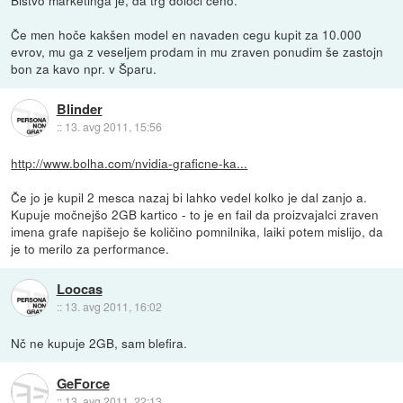
Če men hoče kakšen model en navaden cegu kupit za 10.000
evrov, mu ga z veseljem prodam in mu zraven ponudim še zastojn
bon za kavo npr. v Šparu.
Blinder
::
13. avg 2011, 15:56
http://www.bolha.com/nvidia-graficne-ka...
Če jo je kupil 2 mesca nazaj bi lahko vedel kolko je dal zanjo a.
Kupuje močnejšo 2GB kartico - to je en fail da proizvajalci zraven
imena grafe napišejo še količino pomnilnika, laiki potem mislijo, da
je to merilo za performance.
Loocas
::
13. avg 2011, 16:02
Nč ne kupuje 2GB, sam blefira.
GeForce
::
13. avg 2011, 22:13