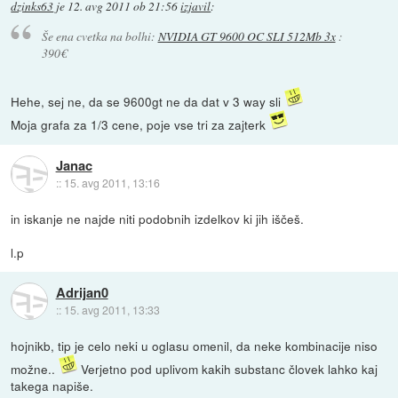
dzinks63
je
12. avg 2011 ob 21:56
izjavil
:
Še ena cvetka na bolhi:
NVIDIA GT 9600 OC SLI 512Mb 3x
:
390€
Hehe, sej ne, da se 9600gt ne da dat v 3 way sli
Moja grafa za 1/3 cene, poje vse tri za zajterk
Janac
::
15. avg 2011, 13:16
in iskanje ne najde niti podobnih izdelkov ki jih iščeš.
l.p
Adrijan0
::
15. avg 2011, 13:33
hojnikb, tip je celo neki u oglasu omenil, da neke kombinacije niso
možne..
Verjetno pod uplivom kakih substanc človek lahko kaj
takega napiše.