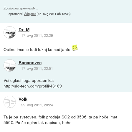
Zgodovina sprememb…
spremenil:
Adrijan0
(
15. avg 2011 ob 13:33
)
Dr_M
::
17. avg 2011, 22:29
Ocitno imamo tudi tukaj komedijante
Bananovec
::
17. avg 2011, 22:51
Vsi oglasi tega uporabnika:
http://slo-tech.com/profili/43189
Volk|
::
29. avg 2011, 20:24
Ta je pa svetoven, folk prodaja SG2 od 350€, ta pa hoče imet
550€. Pa še oglas tak napisan, hehe