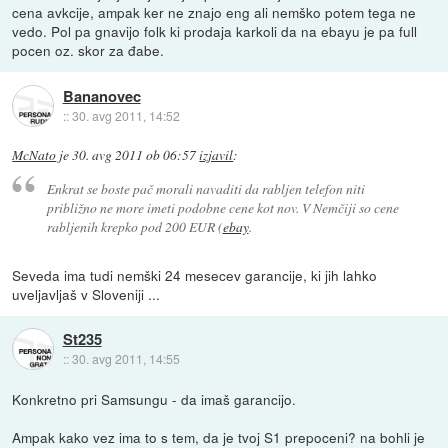
cena avkcije, ampak ker ne znajo eng ali nemško potem tega ne
vedo. Pol pa gnavijo folk ki prodaja karkoli da na ebayu je pa full
pocen oz. skor za đabe.
Bananovec
::
30. avg 2011, 14:52
McNato
je
30. avg 2011 ob 06:57
izjavil
:
Enkrat se boste pač morali navaditi da rabljen telefon niti
približno ne more imeti podobne cene kot nov. V Nemčiji so cene
rabljenih krepko pod 200 EUR (
ebay
.
Seveda ima tudi nemški 24 mesecev garancije, ki jih lahko
uveljavljaš v Sloveniji ...
St235
::
30. avg 2011, 14:55
Konkretno pri Samsungu - da imaš garancijo.
Ampak kako vez ima to s tem, da je tvoj S1 prepoceni? na bohli je