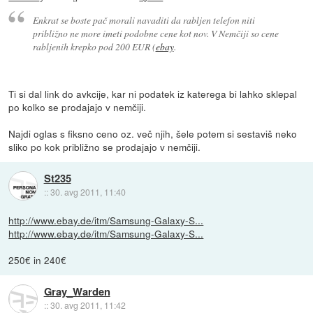
Enkrat se boste pač morali navaditi da rabljen telefon niti
približno ne more imeti podobne cene kot nov. V Nemčiji so cene
rabljenih krepko pod 200 EUR (
ebay
.
Ti si dal link do avkcije, kar ni podatek iz katerega bi lahko sklepal
po kolko se prodajajo v nemčiji.
Najdi oglas s fiksno ceno oz. več njih, šele potem si sestaviš neko
sliko po kok približno se prodajajo v nemčiji.
St235
::
30. avg 2011, 11:40
http://www.ebay.de/itm/Samsung-Galaxy-S...
http://www.ebay.de/itm/Samsung-Galaxy-S...
250€ in 240€
Gray_Warden
::
30. avg 2011, 11:42