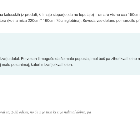
 kolesckih (z predali, ki imajo stoparje, da ne loputajo) + omaro visine cca 150cm 
tora (kotna miza 220cm * 160cm, 75cm globina). Seveda vse delano po narocilu pr
zarju delat. Po vezah ti mogoče da še malo popusta, imel boš pa ziher kvalitetno n
j malo pozanimaj, kateri mizar je kvaliteten.
l saj 2-3k odštet, no če ti je tista ki si jo nalimal dobra, pa