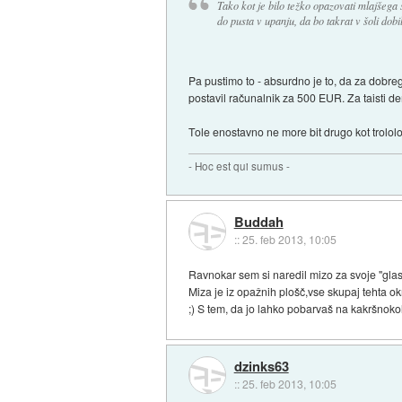
Tako kot je bilo težko opazovati mlajšega 
do pusta v upanju, da bo takrat v šoli dobi
Pa pustimo to - absurdno je to, da za dobreg
postavil računalnik za 500 EUR. Za taisti de
Tole enostavno ne more bit drugo kot trololo
- Hoc est qui sumus -
Buddah
::
25. feb 2013, 10:05
Ravnokar sem si naredil mizo za svoje "gl
Miza je iz opažnih plošč,vse skupaj tehta ok
;) S tem, da jo lahko pobarvaš na kakršnokoli
dzinks63
::
25. feb 2013, 10:05