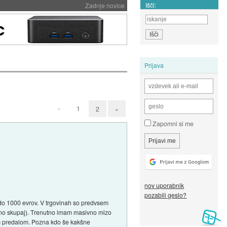
Išči:
Zadnje novice
Prijava
«
1
2
»
Zapomni si me
nov uporabnik
pozabili geslo?
 do 1000 evrov. V trgovinah so predvsem
etano skupaj). Trenutno imam masivno mizo
kim predalom. Pozna kdo še kakšne