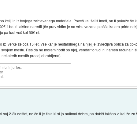
 po želji in iz tvojega zahtevanega materiala. Poveš kaj želiš imeti, on ti pokaže še
0€ ti bo tri takšne naredil (če prav vidim je na vrhu vezana plošča katera pride ne
e pa tudi več kot 50€ ni.
iz iverke že cca 15 let. Vse kar je nestabilnega na njej je izvlečljiva polica za ti
e na svojem mestu. Res da ne morem hodit po njej, vendar to tudi ni namen računalni
a nekaterih mestih precej obrabljena)
mful injuries.
ion
al.
saj 2-3k odštet, no če ti je tista ki si jo nalimal dobra, pa dobiš takšno v Ikei že za