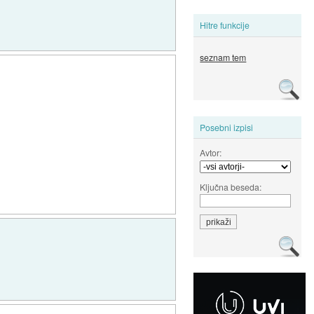
Hitre funkcije
seznam tem
Posebni izpisi
Avtor:
Ključna beseda: