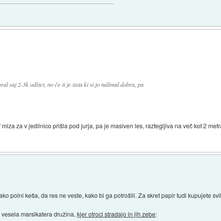
l saj 2-3k odštet, no če ti je tista ki si jo nalimal dobra, pa
miza za v jedilnico prišla pod jurja, pa je masiven les, raztegljiva na več kot 2 met
ako polni keša, da res ne veste, kako bi ga potrošili. Za skret papir tudi kupujete s
ila vesela marsikatera družina,
kjer otroci stradajo in jih zebe
: