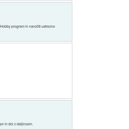
v Hobby program in naročiš ustrezno
r in dol z daljincem.