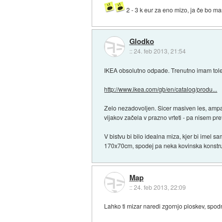
2 - 3 k eur za eno mizo, ja če bo mas
Glodko
::
24. feb 2013, 21:54
IKEA obsolutno odpade. Trenutno imam tole
http://www.ikea.com/gb/en/catalog/produ...
Zelo nezadovoljen. Sicer masiven les, ampak
vijakov začela v prazno vrteti - pa nisem p
V bistvu bi bilo idealna miza, kjer bi imel 
170x70cm, spodej pa neka kovinska konstruk
Map
::
24. feb 2013, 22:09
Lahko ti mizar naredi zgornjo ploskev, spodn