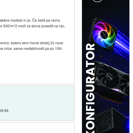
 kakšne modele in je. Če želiš pa ravno
kje 50€/m^2 moči za slona posedit na njo,
pkovnico, katero sem moral doslej 2x nove
ške mize, same nestabilnosti pa po 15ih
 59,99.