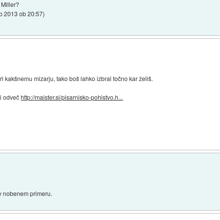
Miller?
eb 2013 ob 20:57
)
ri kakšnemu mizarju, tako boš lahko izbral točno kar želiš.
ni odveč
http://maister.si/pisarnisko-pohistvo.h...
k v nobenem primeru.