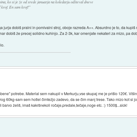
sina, ko si je že od srede januarja na koledarju odšteval dneve
l krof. En sam krof!"
a jurja dobiš pralni in pomivalni stroj, oboje razreda A++. Absurdno je to, da kupi
nar dobiš že precej solidno kuhinjo. Za 2-3k, kar omenjate nekateri za mizo, pa dob
lo.
asbene" potrebe. Material sem nakupil v Merkurju,vse skupaj me je prišlo 120€. 
rog 60kg-sam sem hotlel čimtežjo zadevo, da se čim manj trese. Tako mizo kot si jo 
 barvo želiš, imaš kakršnekoli ročaje,predale,tečaje,noge etc. :) 1500$...sick!