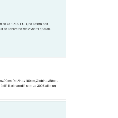
š mizo za 1.500 EUR, na katero boš
iš že konkretno reč z vsemi aparati.
Višina=90cm,Dolžina=180cm,Globina=50cm.
želiš ti, si narediš sam za 300€ ali manj