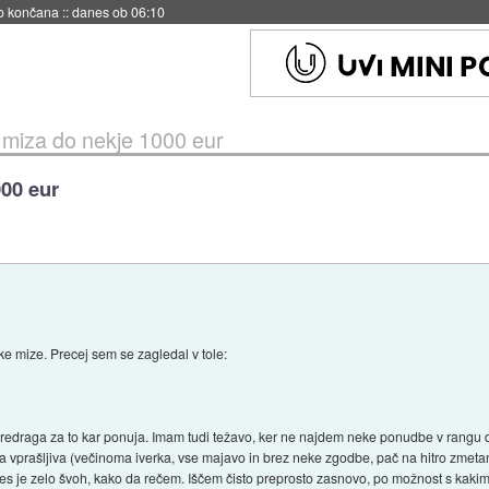
s ob 06:09
miza do nekje 1000 eur
00 eur
e mize. Precej sem se zagledal v tole:
predraga za to kar ponuja. Imam tudi težavo, ker ne najdem neke ponudbe v rangu
teta vprašljiva (večinoma iverka, vse majavo in brez neke zgodbe, pač na hitro zm
 les je zelo švoh, kako da rečem. Iščem čisto preprosto zasnovo, po možnost s ka