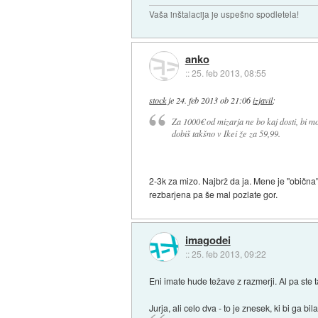
Vaša inštalacija je uspešno spodletela!
anko
::
25. feb 2013, 08:55
stock
je
24. feb 2013 ob 21:06
izjavil
:
Za 1000€ od mizarja ne bo kaj dosti, bi mora
dobiš takšno v Ikei že za 59,99.
2-3k za mizo. Najbrž da ja. Mene je "obična" 
rezbarjena pa še mal pozlate gor.
imagodei
::
25. feb 2013, 09:22
Eni imate hude težave z razmerji. Al pa ste t
Jurja, ali celo dva - to je znesek, ki bi ga b