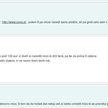
 :
http://www.voga.si/
, potem ti pa mizar naredi samo ploščo, ali pa greš celo sam 
d 100 eur. iz dveh si narediš mizo ki drži tank, pa še za police ti ostane.
atlo vijakov, in ne ravno dveh levih rok.
lovno mizo. S tem da če hočeš dat nekaj več si lahko omisliš mizo ki se premika go