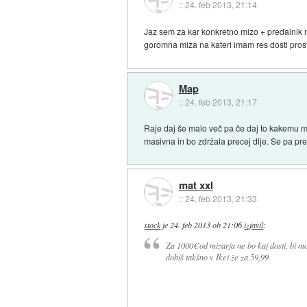
::
24. feb 2013, 21:14
Jaz sem za kar konkretno mizo + predalnik na
goromna miza na kateri imam res dosti pros
Map
::
24. feb 2013, 21:17
Raje daj še malo več pa če daj to kakemu mi
masivna in bo zdržala precej dlje. Se pa pre
mat xxl
::
24. feb 2013, 21:33
stock
je
24. feb 2013 ob 21:06
izjavil
:
Za 1000€ od mizarja ne bo kaj dosti, bi mora
dobiš takšno v Ikei že za 59,99.