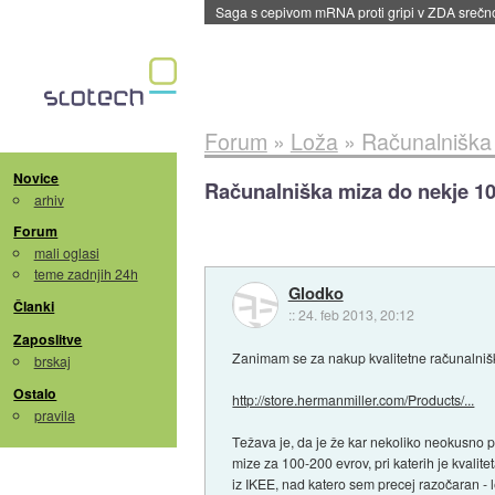
BMW v vozilih začel predvajati reklame
::
dane
Forum
»
Loža
»
Računalniška 
Novice
Računalniška miza do nekje 10
arhiv
Forum
mali oglasi
teme zadnjih 24h
Glodko
Članki
::
24. feb 2013, 20:12
Zaposlitve
Zanimam se za nakup kvalitetne računalnišk
brskaj
Ostalo
http://store.hermanmiller.com/Products/...
pravila
Težava je, da je že kar nekoliko neokusno 
mize za 100-200 evrov, pri katerih je kvali
iz IKEE, nad katero sem precej razočaran -