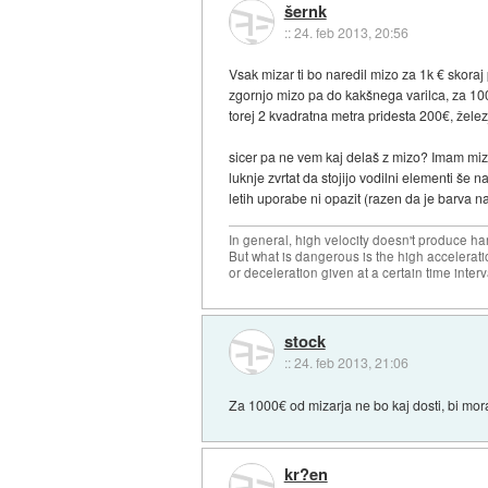
šernk
::
24. feb 2013, 20:56
Vsak mizar ti bo naredil mizo za 1k € skoraj
zgornjo mizo pa do kakšnega varilca, za 100
torej 2 kvadratna metra pridesta 200€, železj
sicer pa ne vem kaj delaš z mizo? Imam mizo 
luknje zvrtat da stojijo vodilni elementi š
letih uporabe ni opazit (razen da je barva n
In general, high velocity doesn't produce har
But what is dangerous is the high accelerat
or deceleration given at a certain time interv
stock
::
24. feb 2013, 21:06
Za 1000€ od mizarja ne bo kaj dosti, bi moral 
kr?en