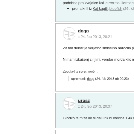
podobne proizvajalce kot je recimo Herman 
premaknil iz
Kaj kupiti
:
bluefish
(
26. f
dogo
::
24. feb 2013, 20:21
Za tak denar je verjetno smiselno naročilo p
Nimam izkušenj z njimi, vendar morda klic 
Zgodovina sprememb…
spremenil:
dogo
(
24. feb 2013 ob 20:23
)
urosz
::
24. feb 2013, 20:37
Glodko ta miza ko si dal link ni vredna 1.4