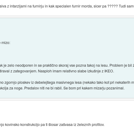
iva z intarzijami na furnirju in kak specialen furnir morda, sicer pa ????? Tudi sam
 mizo:
 je zelo neodporen in se praktično skoraj vse pozna takoj na lesu. Problem je bil 
retiraval z zategovanjem. Nasploh imam relativno slabe izkušnje z IKEO.
samo zgornjo ploskev iz debelejšega masivnega lesa (nekako tako kot pri nekaterih m
cija za noge. Predalov niti ne bi rabil. Se bom pri kakem mizarju pozanimal.
jo kovinsko konstrukcijo pa ti šlosar zašvasa iz železnih profilov.