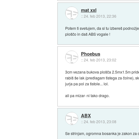
mat xxl
::
24. feb 2013, 22:36
Potem ti svetujem, da si tu izbereš podnožje
ploščo in daš ABS vogale !
Phoebus
::
24. feb 2013, 23:02
3cm vezana bukova plošča 2.5mx1.5m pride po
rabiš še lak (predlagam tistega za čolne), sk
jurja pa pol za tistole... lol.
ali pa mizar- ni tako drago.
ABX
::
24. feb 2013, 23:08
Se strinjam, ogromna bosanka je zakon za de