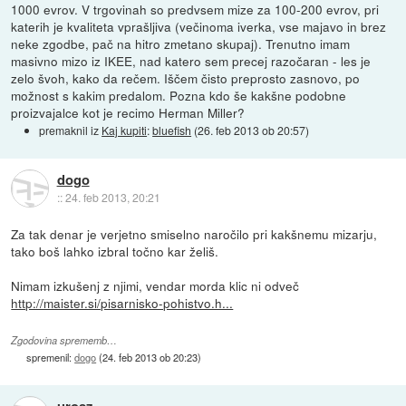
1000 evrov. V trgovinah so predvsem mize za 100-200 evrov, pri
katerih je kvaliteta vprašljiva (večinoma iverka, vse majavo in brez
neke zgodbe, pač na hitro zmetano skupaj). Trenutno imam
masivno mizo iz IKEE, nad katero sem precej razočaran - les je
zelo švoh, kako da rečem. Iščem čisto preprosto zasnovo, po
možnost s kakim predalom. Pozna kdo še kakšne podobne
proizvajalce kot je recimo Herman Miller?
premaknil iz
Kaj kupiti
:
bluefish
(
26. feb 2013 ob 20:57
)
dogo
::
24. feb 2013, 20:21
Za tak denar je verjetno smiselno naročilo pri kakšnemu mizarju,
tako boš lahko izbral točno kar želiš.
Nimam izkušenj z njimi, vendar morda klic ni odveč
http://maister.si/pisarnisko-pohistvo.h...
Zgodovina sprememb…
spremenil:
dogo
(
24. feb 2013 ob 20:23
)
urosz