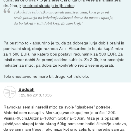
družina,
kjer otroci stradajo in jih zebe
:
Tako kot je bilo težko opazovati mlajšega sina, ko si je že od
srede januarja na koledarju odšteval dneve do pusta v upanju,
da bo takrat v šoli dobil krof. En sam krof!"
Pa pustimo to - absurdno je to, da za dobrega jurja dobiš pralni in
pomivalni stroj, oboje razreda A++. Absurdno je to, da kupiš mizo
za 1.500 EUR, na katero boš postavil računalnik za 500 EUR. Za
taisti denar dobiš že precej solidno kuhinjo. Za 2-3k, kar omenjate
nekateri za mizo, pa dobiš že konkretno reč z vsemi aparati.
Tole enostavno ne more bit drugo kot trolololo.
Buddah
::
25. feb 2013, 10:05
Ravnokar sem si naredil mizo za svoje "glasbene" potrebe.
Material sem nakupil v Merkurju,vse skupaj me je prišlo 120€.
Višina=90cm,Dolžina=180cm,Globina=50cm. Miza je iz opažnih
plošč,vse skupaj tehta okrog 60kg-sam sem hotlel čimtežjo zadevo,
da se čim manj trese. Tako mizo kot si jo želiš ti, si narediš sam za