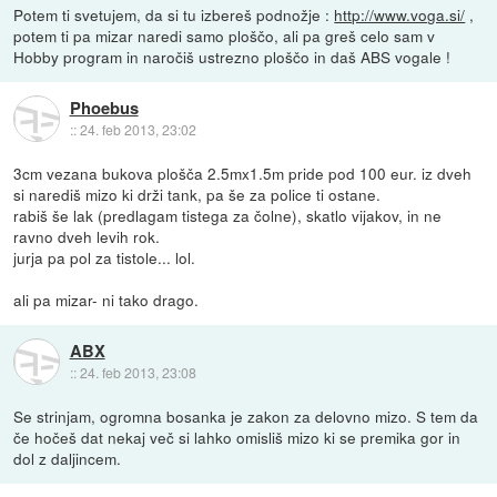
Potem ti svetujem, da si tu izbereš podnožje :
http://www.voga.si/
,
potem ti pa mizar naredi samo ploščo, ali pa greš celo sam v
Hobby program in naročiš ustrezno ploščo in daš ABS vogale !
Phoebus
::
24. feb 2013, 23:02
3cm vezana bukova plošča 2.5mx1.5m pride pod 100 eur. iz dveh
si narediš mizo ki drži tank, pa še za police ti ostane.
rabiš še lak (predlagam tistega za čolne), skatlo vijakov, in ne
ravno dveh levih rok.
jurja pa pol za tistole... lol.
ali pa mizar- ni tako drago.
ABX
::
24. feb 2013, 23:08
Se strinjam, ogromna bosanka je zakon za delovno mizo. S tem da
če hočeš dat nekaj več si lahko omisliš mizo ki se premika gor in
dol z daljincem.