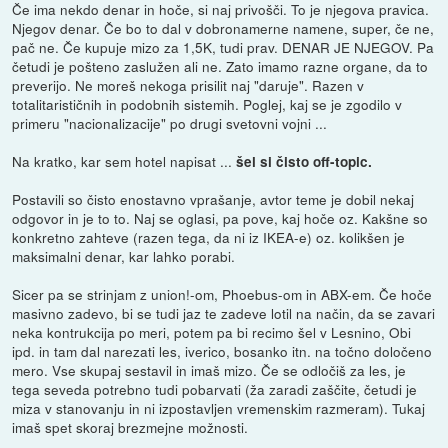
Če ima nekdo denar in hoče, si naj privošči. To je njegova pravica.
Njegov denar. Če bo to dal v dobronamerne namene, super, če ne,
pač ne. Če kupuje mizo za 1,5K, tudi prav. DENAR JE NJEGOV. Pa
četudi je pošteno zaslužen ali ne. Zato imamo razne organe, da to
preverijo. Ne moreš nekoga prisilit naj "daruje". Razen v
totalitarističnih in podobnih sistemih. Poglej, kaj se je zgodilo v
primeru "nacionalizacije" po drugi svetovni vojni ...
Na kratko, kar sem hotel napisat ...
šel si čisto off-topic.
Postavili so čisto enostavno vprašanje, avtor teme je dobil nekaj
odgovor in je to to. Naj se oglasi, pa pove, kaj hoče oz. Kakšne so
konkretno zahteve (razen tega, da ni iz IKEA-e) oz. kolikšen je
maksimalni denar, kar lahko porabi.
Sicer pa se strinjam z union!-om, Phoebus-om in ABX-em. Če hoče
masivno zadevo, bi se tudi jaz te zadeve lotil na način, da se zavari
neka kontrukcija po meri, potem pa bi recimo šel v Lesnino, Obi
ipd. in tam dal narezati les, iverico, bosanko itn. na točno določeno
mero. Vse skupaj sestavil in imaš mizo. Če se odločiš za les, je
tega seveda potrebno tudi pobarvati (ža zaradi zaščite, četudi je
miza v stanovanju in ni izpostavljen vremenskim razmeram). Tukaj
imaš spet skoraj brezmejne možnosti.