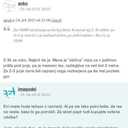
anko
::
25. feb 2013, 08:55
stock
je
24. feb 2013 ob 21:06
izjavil
:
Za 1000€ od mizarja ne bo kaj dosti, bi moral saj 2-3k odštet, no
če ti je tista ki si jo nalimal dobra, pa dobiš takšno v Ikei že za
59,99.
2-3k za mizo. Najbrž da ja. Mene je "obična" miza za v jedilnico
prišla pod jurja, pa je masiven les, raztegljiva na več kot 2 metra.
Za 2-3 jurje mora biti najmanj noga rezbarjena pa še mal pozlate
gor.
imagodei
::
25. feb 2013, 09:22
Eni imate hude težave z razmerji. Al pa ste tako polni keša, da res
ne veste, kako bi ga potrošili. Za skret papir tudi kupujete svilene
robčke?
Jurja, ali celo dva - to je znesek, ki bi ga bila vesela marsikatera