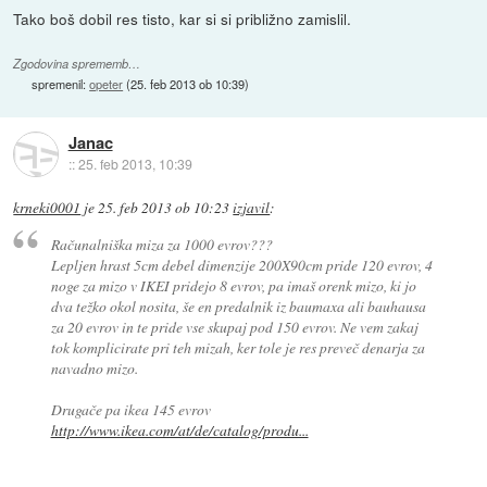
Tako boš dobil res tisto, kar si si približno zamislil.
Zgodovina sprememb…
spremenil:
opeter
(
25. feb 2013 ob 10:39
)
Janac
::
25. feb 2013, 10:39
krneki0001
je
25. feb 2013 ob 10:23
izjavil
:
Računalniška miza za 1000 evrov???
Lepljen hrast 5cm debel dimenzije 200X90cm pride 120 evrov, 4
noge za mizo v IKEI pridejo 8 evrov, pa imaš orenk mizo, ki jo
dva težko okol nosita, še en predalnik iz baumaxa ali bauhausa
za 20 evrov in te pride vse skupaj pod 150 evrov. Ne vem zakaj
tok komplicirate pri teh mizah, ker tole je res preveč denarja za
navadno mizo.
Drugače pa ikea 145 evrov
http://www.ikea.com/at/de/catalog/produ...