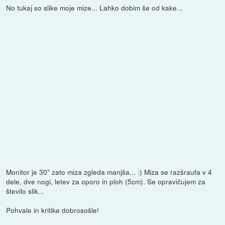
No tukaj so slike moje mize... Lahko dobim še od kake...
Monitor je 30" zato miza zgleda manjša... :) Miza se razšraufa v 4
dele, dve nogi, letev za oporo in ploh (5cm). Se opravičujem za
število slik...
Pohvale in kritike dobrosošle!