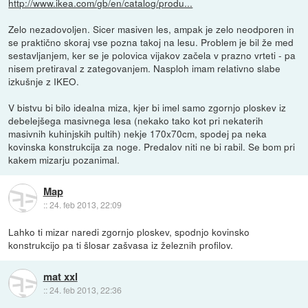
http://www.ikea.com/gb/en/catalog/produ...
Zelo nezadovoljen. Sicer masiven les, ampak je zelo neodporen in
se praktično skoraj vse pozna takoj na lesu. Problem je bil že med
sestavljanjem, ker se je polovica vijakov začela v prazno vrteti - pa
nisem pretiraval z zategovanjem. Nasploh imam relativno slabe
izkušnje z IKEO.
V bistvu bi bilo idealna miza, kjer bi imel samo zgornjo ploskev iz
debelejšega masivnega lesa (nekako tako kot pri nekaterih
masivnih kuhinjskih pultih) nekje 170x70cm, spodej pa neka
kovinska konstrukcija za noge. Predalov niti ne bi rabil. Se bom pri
kakem mizarju pozanimal.
Map
::
24. feb 2013, 22:09
Lahko ti mizar naredi zgornjo ploskev, spodnjo kovinsko
konstrukcijo pa ti šlosar zašvasa iz železnih profilov.
mat xxl
::
24. feb 2013, 22:36