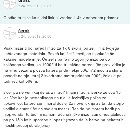
::
24. feb 2013, 20:37
Glodko ta miza ko si dal link ni vredna 1.4k v nobenem primeru.
šernk
::
24. feb 2013, 20:56
Vsak mizar ti bo naredil mizo za 1k € skoraj po želji in iz tvojega
zahtevanega materiala. Poveš kaj želiš imeti, on ti pokaže še
kakšne modele in je. Če želiš pa ravno zgornjo mizo pa do
kakšnega varilca, za 1000€ ti bo tri takšne naredil (če prav vidim je
na vrhu vezana plošča katera pride nekje 50€/m^2 moči za slona
posedit na njo, torej 2 kvadratna metra pridesta 200€, železje pa
tudi več kot 50€ ni.
sicer pa ne vem kaj delaš z mizo? Imam mizo iz iverke že cca 15
let. Vse kar je nestabilnega na njej je izvlečljiva polica za
tipkovnico, katero sem moral doslej 2x nove luknje zvrtat da stojijo
vodilni elementi še na svojem mestu. Res da ne morem hodit po
njej, vendar to tudi ni namen računalniške mize, same nestabilnosti
pa po 15ih letih uporabe ni opazit (razen da je barva na nekaterih
mestih precej obrabljena)