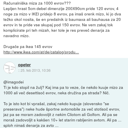
Računalniška miza za 1000 evrov???
Lepljen hrast 5cm debel dimenzije 200X90cm pride 120 evrov, 4
noge za mizo v IKEI pridejo 8 evrov, pa imaš orenk mizo, ki jo dva
težko okol nosita, še en predalnik iz baumaxa ali bauhausa za 20
evrov in te pride vse skupaj pod 150 evrov. Ne vem zakaj tok
komplicirate pri teh mizah, ker tole je res preveč denarja za
navadno mizo.
Drugače pa ikea 145 evrov
http://www.ikea.com/at/de/catalog/produ...
opeter
::
25. feb 2013, 10:36
@imagodei
Ti je kdo stopil na žulj? Kaj ima pa to veze, če nekdo kuuje mizo za
1000 ali več desettisoč evrov, neka družina pa strada? Nič.
To je isto kot bi vprašal, zakaj nekdo kupuje (slovensko "se
preserava") neke hude športne avtomobile za več stotisoč evrov,
jaz pa se moram zadovoljit z nekim Cliotom ali Golfom. Ali pa se
moraš zadovoljit s kakšen 10+ let starim rabljenim avtom. Ali pa ...
sploh nimaš denarja za avto ...