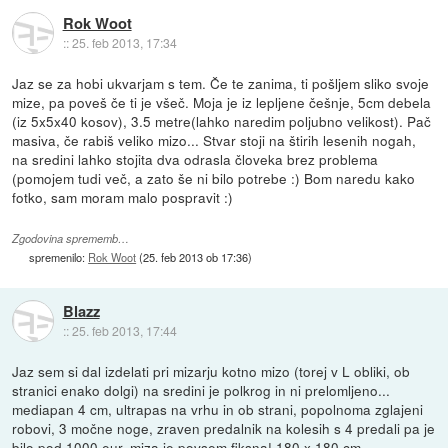
Rok Woot
::
25. feb 2013, 17:34
Jaz se za hobi ukvarjam s tem. Če te zanima, ti pošljem sliko svoje
mize, pa poveš če ti je všeč. Moja je iz lepljene češnje, 5cm debela
(iz 5x5x40 kosov), 3.5 metre(lahko naredim poljubno velikost). Pač
masiva, če rabiš veliko mizo... Stvar stoji na štirih lesenih nogah,
na sredini lahko stojita dva odrasla človeka brez problema
(pomojem tudi več, a zato še ni bilo potrebe :) Bom naredu kako
fotko, sam moram malo pospravit :)
Zgodovina sprememb…
spremenilo:
Rok Woot
(
25. feb 2013 ob 17:36
)
Blazz
::
25. feb 2013, 17:44
Jaz sem si dal izdelati pri mizarju kotno mizo (torej v L obliki, ob
stranici enako dolgi) na sredini je polkrog in ni prelomljeno...
mediapan 4 cm, ultrapas na vrhu in ob strani, popolnoma zglajeni
robovi, 3 močne noge, zraven predalnik na kolesih s 4 predali pa je
bilo pod 1000 eur. miza je povsem fiksna! 180 x 180 cm