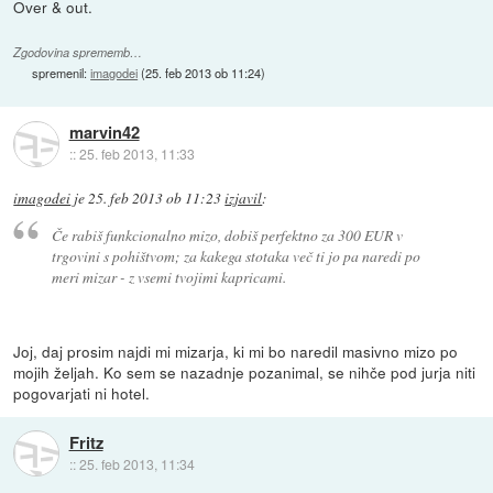
Over & out.
Zgodovina sprememb…
spremenil:
imagodei
(
25. feb 2013 ob 11:24
)
marvin42
::
25. feb 2013, 11:33
imagodei
je
25. feb 2013 ob 11:23
izjavil
:
Če rabiš funkcionalno mizo, dobiš perfektno za 300 EUR v
trgovini s pohištvom; za kakega stotaka več ti jo pa naredi po
meri mizar - z vsemi tvojimi kapricami.
Joj, daj prosim najdi mi mizarja, ki mi bo naredil masivno mizo po
mojih željah. Ko sem se nazadnje pozanimal, se nihče pod jurja niti
pogovarjati ni hotel.
Fritz
::
25. feb 2013, 11:34