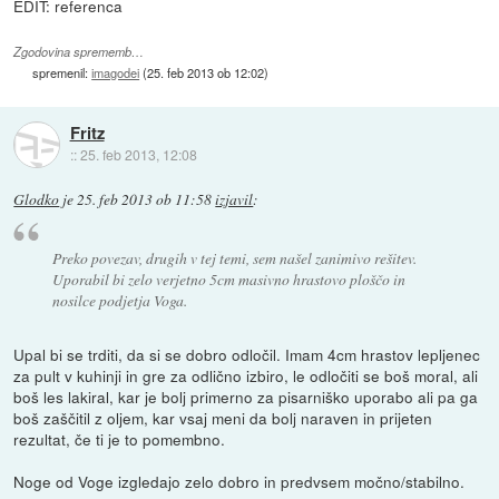
EDIT: referenca
Zgodovina sprememb…
spremenil:
imagodei
(
25. feb 2013 ob 12:02
)
Fritz
::
25. feb 2013, 12:08
Glodko
je
25. feb 2013 ob 11:58
izjavil
:
Preko povezav, drugih v tej temi, sem našel zanimivo rešitev.
Uporabil bi zelo verjetno 5cm masivno hrastovo ploščo in
nosilce podjetja Voga.
Upal bi se trditi, da si se dobro odločil. Imam 4cm hrastov lepljenec
za pult v kuhinji in gre za odlično izbiro, le odločiti se boš moral, ali
boš les lakiral, kar je bolj primerno za pisarniško uporabo ali pa ga
boš zaščitil z oljem, kar vsaj meni da bolj naraven in prijeten
rezultat, če ti je to pomembno.
Noge od Voge izgledajo zelo dobro in predvsem močno/stabilno.