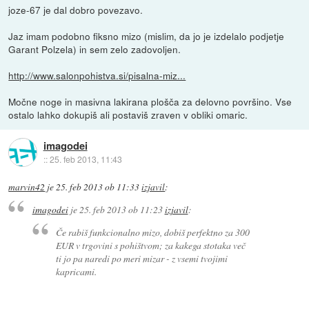
joze-67 je dal dobro povezavo.
Jaz imam podobno fiksno mizo (mislim, da jo je izdelalo podjetje
Garant Polzela) in sem zelo zadovoljen.
http://www.salonpohistva.si/pisalna-miz...
Močne noge in masivna lakirana plošča za delovno površino. Vse
ostalo lahko dokupiš ali postaviš zraven v obliki omaric.
imagodei
::
25. feb 2013, 11:43
marvin42
je
25. feb 2013 ob 11:33
izjavil
:
imagodei
je
25. feb 2013 ob 11:23
izjavil
:
Če rabiš funkcionalno mizo, dobiš perfektno za 300
EUR v trgovini s pohištvom; za kakega stotaka več
ti jo pa naredi po meri mizar - z vsemi tvojimi
kapricami.