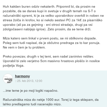
Huh kakšen buren odziv nekaterih. Pripomnil bi, da prosim ne
pozabite, da se danes kupi in svetuje v drugih temah na S-T o
računalniški opremi, ki je za veliko uporabnikov overkill in noben ne
stresa žolča in krofov, ko si nekdo sestavi PC za 1k€ za pisarniško
uporabo (ali pa za gejming - eni otroci stradajo, drugi pa vsi
zdolgočaseni nabijajo igrice). Zato prosim, da se teme drži.
Miza katero sem linkal v prvem postu, se mi oblikovno dopade.
Poleg sem tudi napisal, da je občutno predraga za to kar ponuja.
Ne vem v čem je tu problem.
Preko povezav, drugih v tej temi, sem našel zanimivo rešitev.
Uporabil bi zelo verjetno 5cm masivno hrastovo ploščo in nosilce
podjetja Voga.
harmony
::
25. feb 2013, 12:00
...ime teme je po moji logiki napačno.
Računalniška miza do nekje 1000 eur. Torej iz tega sklepam, da
lahko predlagamo tudi nacenejšo mizo.