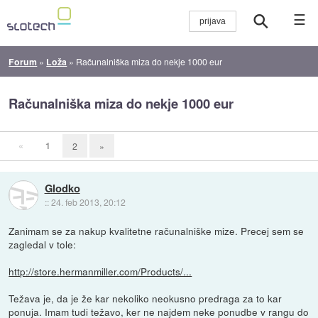
☰
Forum
»
Loža
»
Računalniška miza do nekje 1000 eur
Računalniška miza do nekje 1000 eur
«
1
2
»
Glodko
::
24. feb 2013, 20:12
Zanimam se za nakup kvalitetne računalniške mize. Precej sem se
zagledal v tole:
http://store.hermanmiller.com/Products/...
Težava je, da je že kar nekoliko neokusno predraga za to kar
ponuja. Imam tudi težavo, ker ne najdem neke ponudbe v rangu do