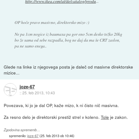
http://www.ikea.com/at/de/catalog/produ
...
OP hoče pravo masivno, direktorsko mizo :)
Ne pa 1cm nogice iz baumaxa pa gor eno 5cm desko težko 20kg
bo že sama od sebe razpadla, bog ne daj da ma še CRT zaslon,
pa ne samo enega..
Glede na linke iz njegovega posta je daleč od masivne direktorske
mizice...
joze-67
::
25. feb 2013, 10:43
Povezava, ki jo je dal OP, kaže mizo, k ni čisto nič masivna.
Za resno delo je direktorski prestiž strel v koleno.
Tole
je zakon.
Zgodovina sprememb…
spremenilo:
joze-67
(
25. feb 2013 ob 10:46
)