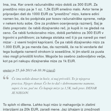
Ima, ima. Ker orenk računalniško mizo dobiš za 300 EUR. Za
prestižno mizo pa je 1 oz. 1,5k EUR smešno malo. Avtor teme je
pripravljen dati do 1000 EUR za "prestižno" mizo, katere edini
namen bo, da bo podpirala par kosov računalniške opreme, nekje
v nekem kotu sobe. Gre za problem ocenjevanja razmerij. Saj je
čisto preprosto: če rabiš dizajnersko reč, jo kupiš in ne gledaš na
ceno. Če rabiš funkcionalno mizo, dobiš perfektno za 300 EUR v
trgovini s pohištvom; za kakega stotaka več ti jo pa naredi po meri
mizar - z vsemi tvojimi kapricami. Če pa rabiš dizajnersko mizo za
1.000 EUR, je pa menda čas, da razmisliš, če ne bi vendarle del
tega budgeta namenil otrokom iz soseščine, ki jim starši za pusta
niso mogli privoščiti krofov. Mogoče bo osebno zadovoljstvo večje,
kot pa pri nakupu dizajnerske mize za 1k EUR.
opeter
je
25. feb 2013 ob 10:36
izjavil
:
Če ima nekdo denar in hoče, si naj privošči. To je njegova
pravica. Njegov denar. Če bo to dal v dobronamerne namene,
super, če ne, pač ne. Če kupuje mizo za 1,5K, tudi prav. DENAR
JE NJEGOV.
To sploh ni dilema. Lahko kupi mizo iz mahagonija in zlatimi
intarzijami za 20k EUR, zaradi mene. Jaz izhajam iz zmožnosti