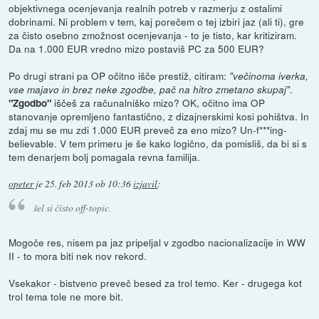
objektivnega ocenjevanja realnih potreb v razmerju z ostalimi
dobrinami. Ni problem v tem, kaj porečem o tej izbiri jaz (ali ti), gre
za čisto osebno zmožnost ocenjevanja - to je tisto, kar kritiziram.
Da na 1.000 EUR vredno mizo postaviš PC za 500 EUR?
Po drugi strani pa OP očitno išče prestiž, citiram:
"večinoma iverka,
.
vse majavo in brez neke zgodbe, pač na hitro zmetano skupaj"
iščeš za računalniško mizo? OK, očitno ima OP
"Zgodbo"
stanovanje opremljeno fantastično, z dizajnerskimi kosi pohištva. In
zdaj mu se mu zdi 1.000 EUR preveč za eno mizo? Un-f***ing-
believable. V tem primeru je še kako logično, da pomisliš, da bi si s
tem denarjem bolj pomagala revna familija.
opeter
je
25. feb 2013 ob 10:36
izjavil
:
šel si čisto off-topic.
Mogoče res, nisem pa jaz pripeljal v zgodbo nacionalizacije in WW
II - to mora biti nek nov rekord.
Vsekakor - bistveno preveč besed za trol temo. Ker - drugega kot
trol tema tole ne more bit.