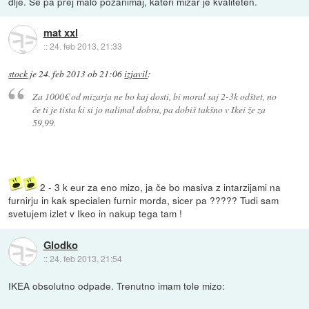
dlje. Se pa prej malo pozanimaj, kateri mizar je kvaliteten.
mat xxl
::
24. feb 2013, 21:33
stock
je
24. feb 2013 ob 21:06
izjavil
:
Za 1000€ od mizarja ne bo kaj dosti, bi moral saj 2-3k odštet, no
če ti je tista ki si jo nalimal dobra, pa dobiš takšno v Ikei že za
59,99.
2 - 3 k eur za eno mizo, ja če bo masiva z intarzijami na
furnirju in kak specialen furnir morda, sicer pa ????? Tudi sam
svetujem izlet v Ikeo in nakup tega tam !
Glodko
::
24. feb 2013, 21:54
IKEA obsolutno odpade. Trenutno imam tole mizo: