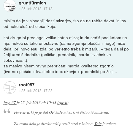
gruntfürmich
::
25. feb 2013, 17:18
mislim da je v sloveniji dosti mizarjev, tko da ne rabite devat linkov
od neke ološ-od-ološa ikeje.
kot drugo bi predlagal veliko kotno mizo; in da sediš pod kotom na
njo. nekoč so tako enostavno (samo zgornja plošča + noge) mizo
delali pri novolesu, zdaj bo verjetno treba k mizarju. + tega da si po
želji urediš dodatke (poličke, predalnik, morda izvleček za
tipkovnico...).
za masivo nisem ravno prepričan; morda kvalitetno zgornjo
(iverno) ploščo + kvalitetno inox okovje + predalniki po želji...
root987
::
25. feb 2013, 17:23
joze-67
je
25. feb 2013 ob 10:43
izjavil
:
Povezava, ki jo je dal OP, kaže mizo, k ni čisto nič masivna.
Za resno delo je direktorski prestiž strel v koleno.
Tole
je zakon.