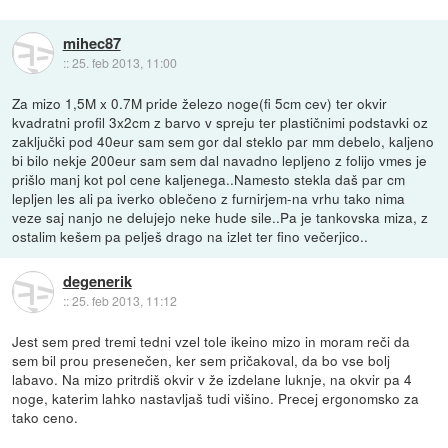
mihec87
::
25. feb 2013, 11:00
Za mizo 1,5M x 0.7M pride železo noge(fi 5cm cev) ter okvir
kvadratni profil 3x2cm z barvo v spreju ter plastičnimi podstavki oz
zaključki pod 40eur sam sem gor dal steklo par mm debelo, kaljeno
bi bilo nekje 200eur sam sem dal navadno lepljeno z folijo vmes je
prišlo manj kot pol cene kaljenega..Namesto stekla daš par cm
lepljen les ali pa iverko oblečeno z furnirjem-na vrhu tako nima
veze saj nanjo ne delujejo neke hude sile..Pa je tankovska miza, z
ostalim kešem pa pelješ drago na izlet ter fino večerjico..
degenerik
::
25. feb 2013, 11:12
Jest sem pred tremi tedni vzel tole ikeino mizo in moram reči da
sem bil prou presenečen, ker sem pričakoval, da bo vse bolj
labavo. Na mizo pritrdiš okvir v že izdelane luknje, na okvir pa 4
noge, katerim lahko nastavljaš tudi višino. Precej ergonomsko za
tako ceno.