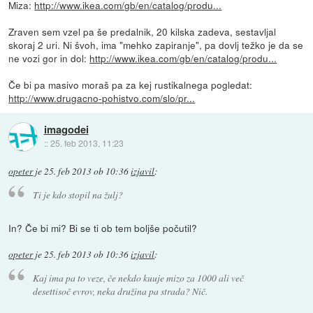
Miza:
http://www.ikea.com/gb/en/catalog/produ...
Zraven sem vzel pa še predalnik, 20 kilska zadeva, sestavljal
skoraj 2 uri. Ni švoh, ima "mehko zapiranje", pa dovlj težko je da se
ne vozi gor in dol:
http://www.ikea.com/gb/en/catalog/produ...
Če bi pa masivo moraš pa za kej rustikalnega pogledat:
http://www.drugacno-pohistvo.com/slo/pr...
imagodei
::
25. feb 2013, 11:23
opeter
je
25. feb 2013 ob 10:36
izjavil
:
Ti je kdo stopil na žulj?
In? Če bi mi? Bi se ti ob tem boljše počutil?
opeter
je
25. feb 2013 ob 10:36
izjavil
:
Kaj ima pa to veze, če nekdo kuuje mizo za 1000 ali več
desettisoč evrov, neka družina pa strada? Nič.