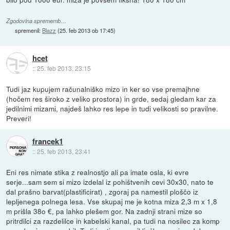
Zgodovina sprememb…
spremenil:
Blazz
(
25. feb 2013 ob 17:45
)
hcet
::
25. feb 2013, 23:15
Tudi jaz kupujem računalniško mizo in ker so vse premajhne
(hočem res široko z veliko prostora) in grde, sedaj gledam kar za
jedilnimi mizami, najdeš lahko res lepe in tudi velikosti so pravilne.
Preveri!
francek1
::
25. feb 2013, 23:41
Eni res nimate stika z realnostjo ali pa imate osla, ki evre
serje...sam sem si mizo izdelal iz pohištvenih cevi 30x30, nato te
dal prašno barvat(plastificirat) , zgoraj pa namestil ploščo iz
lepljenega polnega lesa. Vse skupaj me je kotna miza 2,3 m x 1,8
m prišla 38o €, pa lahko plešem gor. Na zadnji strani mize so
pritrdilci za razdelilce in kabelski kanal, pa tudi na nosilec za komp