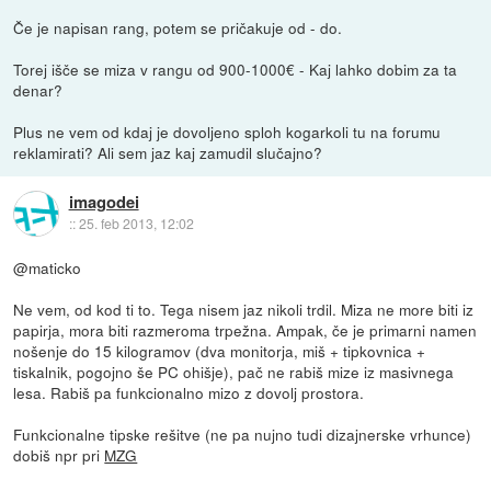
Če je napisan rang, potem se pričakuje od - do.
Torej išče se miza v rangu od 900-1000€ - Kaj lahko dobim za ta
denar?
Plus ne vem od kdaj je dovoljeno sploh kogarkoli tu na forumu
reklamirati? Ali sem jaz kaj zamudil slučajno?
imagodei
::
25. feb 2013, 12:02
@maticko
Ne vem, od kod ti to. Tega nisem jaz nikoli trdil. Miza ne more biti iz
papirja, mora biti razmeroma trpežna. Ampak, če je primarni namen
nošenje do 15 kilogramov (dva monitorja, miš + tipkovnica +
tiskalnik, pogojno še PC ohišje), pač ne rabiš mize iz masivnega
lesa. Rabiš pa funkcionalno mizo z dovolj prostora.
Funkcionalne tipske rešitve (ne pa nujno tudi dizajnerske vrhunce)
dobiš npr pri
MZG