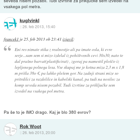
seveda nisem pozabil. Tudi izvrtine za priključke sem izvedel na
vsakega pol metra.
kuglvinkl
::
26. feb 2013, 15:40
francek1
je
25. feb 2013 ob 23:41
izjavil
:
Eni res nimate stika z realnostjo ali pa imate osla, ki evre
serje...sam sem si mizo izdelal iz pohištvenih cevi 30x30, nato te
dal prašno barvat(plastificirat) , zgoraj pa namestil ploščo iz
lepljenega polnega lesa. Vse skupaj me je kotna miza 2,3 m x 1,8
m prišla 38o €, pa lahko plešem gor. Na zadnji strani mize so
pritrdilci za razdelilce in kabelski kanal, pa tudi na nosilec za
komp seveda nisem pozabil. Tudi izvrtine za priključke sem
izvedel na vsakega pol metra.
Pa še to je IMO drago. Kaj je blo 380 evrov?
Rok Woot
::
26. feb 2013, 20:00