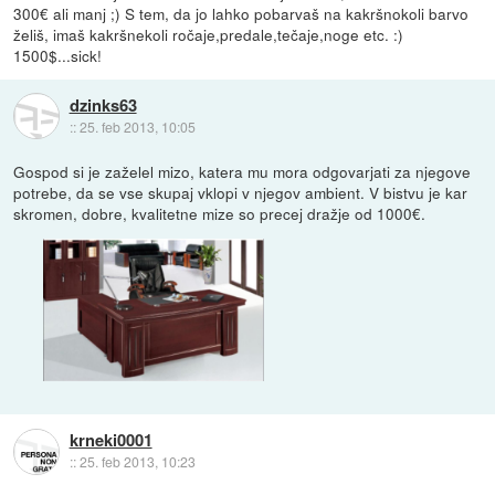
300€ ali manj ;) S tem, da jo lahko pobarvaš na kakršnokoli barvo
želiš, imaš kakršnekoli ročaje,predale,tečaje,noge etc. :)
1500$...sick!
dzinks63
::
25. feb 2013, 10:05
Gospod si je zaželel mizo, katera mu mora odgovarjati za njegove
potrebe, da se vse skupaj vklopi v njegov ambient. V bistvu je kar
skromen, dobre, kvalitetne mize so precej dražje od 1000€.
krneki0001
::
25. feb 2013, 10:23