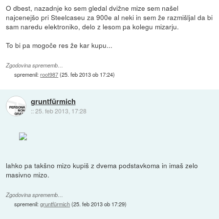
O dbest, nazadnje ko sem gledal dvižne mize sem našel
najcenejšo pri Steelcaseu za 900e al neki in sem že razmišljal da bi
sam naredu elektroniko, delo z lesom pa kolegu mizarju.
To bi pa mogoče res že kar kupu...
Zgodovina sprememb…
spremenil:
root987
(
25. feb 2013 ob 17:24
)
gruntfürmich
::
25. feb 2013, 17:28
lahko pa takšno mizo kupiš z dvema podstavkoma in imaš zelo
masivno mizo.
Zgodovina sprememb…
spremenil:
gruntfürmich
(
25. feb 2013 ob 17:29
)