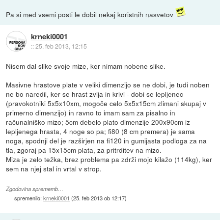
Pa si med vsemi posti le dobil nekaj koristnih nasvetov
krneki0001
::
25. feb 2013, 12:15
Nisem dal slike svoje mize, ker nimam nobene slike.
Masivne hrastove plate v veliki dimenzijo se ne dobi, je tudi noben
ne bo naredil, ker se hrast zvija in krivi - dobi se lepljenec
(pravokotniki 5x5x10xm, mogoče celo 5x5x15cm zlimani skupaj v
primerno dimenzijo) in ravno to imam sam za pisalno in
računalniško mizo; 5cm debelo plato dimenzije 200x90cm iz
lepljenega hrasta, 4 noge so pa; fi80 (8 cm premera) je sama
noga, spodnji del je razširjen na fi120 in gumijasta podloga za na
tla, zgoraj pa 15x15cm plata, za pritrditev na mizo.
Miza je zelo težka, brez problema pa zdrži mojo kilažo (114kg), ker
sem na njej stal in vrtal v strop.
Zgodovina sprememb…
spremenilo:
krneki0001
(
25. feb 2013 ob 12:17
)