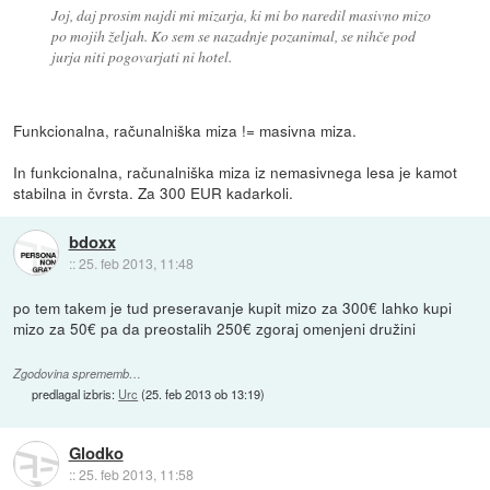
Joj, daj prosim najdi mi mizarja, ki mi bo naredil masivno mizo
po mojih željah. Ko sem se nazadnje pozanimal, se nihče pod
jurja niti pogovarjati ni hotel.
Funkcionalna, računalniška miza != masivna miza.
In funkcionalna, računalniška miza iz nemasivnega lesa je kamot
stabilna in čvrsta. Za 300 EUR kadarkoli.
bdoxx
::
25. feb 2013, 11:48
po tem takem je tud preseravanje kupit mizo za 300€ lahko kupi
mizo za 50€ pa da preostalih 250€ zgoraj omenjeni družini
Zgodovina sprememb…
predlagal izbris:
Urc
(
25. feb 2013 ob 13:19
)
Glodko
::
25. feb 2013, 11:58