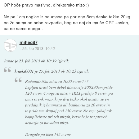
OP hoče pravo masivno, direktorsko mizo :)
Ne pa 1cm nogice iz baumaxa pa gor eno 5cm desko težko 20kg
bo že sama od sebe razpadla, bog ne daj da ma še CRT zaslon,
pa ne samo enega..
mihec87
::
25. feb 2013, 10:42
Janac
je
25. feb 2013 ob 10:39
izjavil
:
krneki0001
je
25. feb 2013 ob 10:23
izjavil
:
Računalniška miza za 1000 evrov???
Lepljen hrast 5cm debel dimenzije 200X90cm pride
120 evrov, 4 noge za mizo v IKEI pridejo 8 evrov, pa
imaš orenk mizo, ki jo dva težko okol nosita, še en
predalnik iz baumaxa ali bauhausa za 20 evrov in
te pride vse skupaj pod 150 evrov. Ne vem zakaj tok
komplicirate pri teh mizah, ker tole je res preveč
denarja za navadno mizo.
Drugače pa ikea 145 evrov