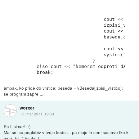
                                             
                                             
                                             
                                cout << "Vrst
                                izpisi_vrstic
                                cout << "Izbr
                                besede.close(
								beseda = vBeseda[izpi
                                cout << besed
                                system("pause
                            }

        else cout << "Nemorem odpreti datotek
        break;
ampak, ko pride do vrstice: beseda = vBeseda[izpisi_vrstico];
se program zapre ...
worxer
::
6. mar 2011, 19:50
Pa ti si car!! :)
Mal sm se poglobiv v tvojo kodo ... pa mojo in sem sestavo tko k
more bit :) hvala :)