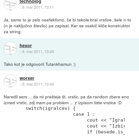
technolog
::
6. mar 2011, 13:11
Ja, samo to je zelo neefektivno, če bi takole bral vrstive, šele n-to
(n je naključno število) pa zapisal. Ker se vsakič kliče konstruktor
za string.
hexor
::
6. mar 2011, 13:26
Tako kot je odgovoril Tutankhamun :)
worxer
::
6. mar 2011, 13:49
Naredil sem ... da mi prešteje št. vrstic, pa da random zbere eno
izmed vrstic, zdj mam pa problem ... z izpisom tiste vrstice :D
    switch(igralcev) {

                     case 1 :

                          cout << "Igrali bos
                          cout << "Izbiranje 
                          if (besede.is_open(
                                             