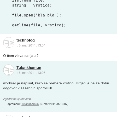
ifstream file;

string   vrstica;

file.open("bla bla");

technolog
::
6. mar 2011, 13:04
O čem vidva sanjata?
Tutankhamun
::
6. mar 2011, 13:06
workser je napisal, kako se prebere vrstico. Drgač je pa že dobu
odgovor v zasebnih sporočilih.
Zgodovina sprememb…
spremenil:
Tutankhamun
(
6. mar 2011 ob 13:07
)