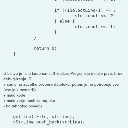
		if ((iSelectLine-1) >= vStrLine.size()) {

			std::cout << "Max line is " << vStrLine.size() << std::endl << std::endl;

		} else {

			std::cout << "Line content: " << vStrLine[iSelectLine-1] << std::endl << std::endl;

		}

	}

	return 0;

U bistvu je tiste kode samo 3 vrstice. Program je delal v prvo, brez
debug-iranja :D.
+ samo na zacetku prebere datoteko, potem je ne potrebuje vec
(vse je v memoriji)
+ malo kode
+ malo verjetnosti za napako
- bo tehnolog povedu
getline(iFile, strLine);

vStrLine.push_back(strLine);
