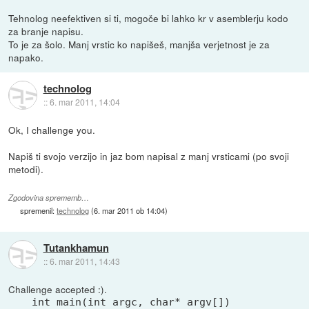
Tehnolog neefektiven si ti, mogoče bi lahko kr v asemblerju kodo
za branje napisu.
To je za šolo. Manj vrstic ko napišeš, manjša verjetnost je za
napako.
technolog
::
6. mar 2011, 14:04
Ok, I challenge you.
Napiš ti svojo verzijo in jaz bom napisal z manj vrsticami (po svoji
metodi).
Zgodovina sprememb…
spremenil:
technolog
(
6. mar 2011 ob 14:04
)
Tutankhamun
::
6. mar 2011, 14:43
Challenge accepted :).
int main(int argc, char* argv[])
