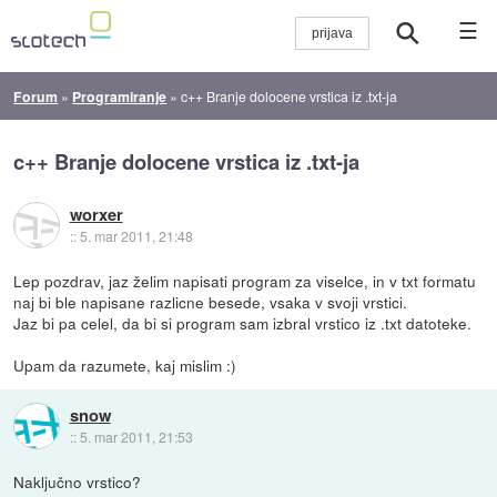
☰
Forum
»
Programiranje
»
c++ Branje dolocene vrstica iz .txt-ja
c++ Branje dolocene vrstica iz .txt-ja
worxer
::
5. mar 2011, 21:48
Lep pozdrav, jaz želim napisati program za viselce, in v txt formatu
naj bi ble napisane razlicne besede, vsaka v svoji vrstici.
Jaz bi pa celel, da bi si program sam izbral vrstico iz .txt datoteke.
Upam da razumete, kaj mislim :)
snow
::
5. mar 2011, 21:53
Naključno vrstico?