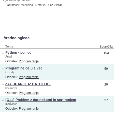
spremenil:
technolog
(
6. mar 2011 ob 21:13
)
Vredno ogleda ...
Tema
Sporočila
»
Python - pomoč
103
Anja91
Oddelek:
Programiranje
»
Program ne deluje več
50
Grizzly
Oddelek:
Programiranje
»
c++ BRANJE IZ DATOTEKE
20
kitesurfer
Oddelek:
Programiranje
»
[C++] Problem z datotekami in sortiranjem
27
madviper
Oddelek:
Programiranje