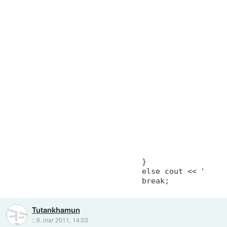
                                             
                                             
                                             
                                             
                                             
                                             
                                             
                                             
                                             
                                             
                                             
                                             
                                             
                                             
                          }

                          else cout << "Nemor
                          break;
Tutankhamun
::
6. mar 2011, 14:03