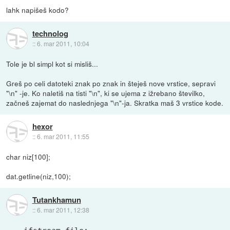
lahk napišeš kodo?
technolog
::
6. mar 2011, 10:04
Tole je bl simpl kot si misliš...
Greš po celi datoteki znak po znak in šteješ nove vrstice, sepravi
"\n" -je. Ko naletiš na tisti "\n", ki se ujema z ižrebano številko,
začneš zajemat do naslednjega "\n"-ja. Skratka maš 3 vrstice kode.
hexor
::
6. mar 2011, 11:55
char niz[100];
dat.getline(niz,100);
Tutankhamun
::
6. mar 2011, 12:38