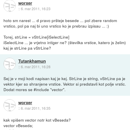
worxer
::
6. mar 2011, 16:23
hoto sm narest ... d pravo pršteje besede ... pol zbere random
vrstico, pol pa naj bi uno vrstico ko je prebrau izpisau ... :)
Torej, strLine = vStrLine[iSelectLine]
iSelectLine ... je vrjetno intiger ne? (številka vrstice, katero js želim)
kaj je strLine pa vStrLine?
Tutankhamun
::
6. mar 2011, 16:28
Sej je v moji kodi napisan kaj je kej. StrLine je string, vStrLine pa je
vektor kjer so shranjene vrstice. Vektor si predstavli kot polje vrstic.
Dodat mores se #include "vector".
worxer
::
6. mar 2011, 16:35
kak vpišem vector notr kot vBeseda?
vector vBeseda;