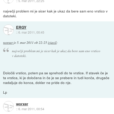
::
5. mar 2011, 22:25
največji problem mi je sicer kak je ukaz da bere sam eno vrstico v
datoteki.
ERGY
::
6. mar 2011, 00:45
worxer
je
5. mar 2011 ob 22:25
izjavil
:
največji problem mi je sicer kak je ukaz da bere sam eno vrstico
v datoteki.
Določiš vrstico, potem pa se sprehodi do te vrstice. If stavek če je
ta vrstica, ki je določena in če je se prebere in tudi konča, drugače
nadaljuje do konca, dokler ne pride do nje.
Lp
worxer
::
6. mar 2011, 00:54