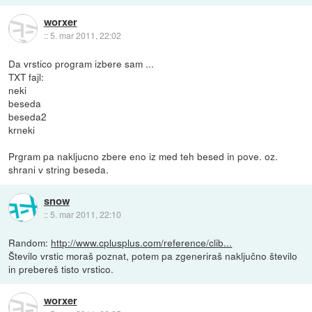
worxer
::
5. mar 2011, 22:02
Da vrstico program izbere sam ...
TXT fajl:
neki
beseda
beseda2
krneki
Prgram pa nakljucno zbere eno iz med teh besed in pove. oz.
shrani v string beseda.
snow
::
5. mar 2011, 22:10
Random:
http://www.cplusplus.com/reference/clib...
Število vrstic moraš poznat, potem pa zgeneriraš naključno število
in prebereš tisto vrstico.
worxer