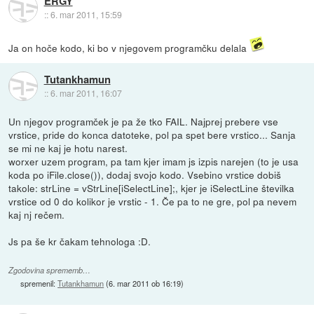
ERGY
::
6. mar 2011, 15:59
Ja on hoče kodo, ki bo v njegovem programčku delala
Tutankhamun
::
6. mar 2011, 16:07
Un njegov programček je pa že tko FAIL. Najprej prebere vse
vrstice, pride do konca datoteke, pol pa spet bere vrstico... Sanja
se mi ne kaj je hotu narest.
worxer uzem program, pa tam kjer imam js izpis narejen (to je usa
koda po iFile.close()), dodaj svojo kodo. Vsebino vrstice dobiš
takole: strLine = vStrLine[iSelectLine];, kjer je iSelectLine številka
vrstice od 0 do kolikor je vrstic - 1. Če pa to ne gre, pol pa nevem
kaj nj rečem.
Js pa še kr čakam tehnologa :D.
Zgodovina sprememb…
spremenil:
Tutankhamun
(
6. mar 2011 ob 16:19
)