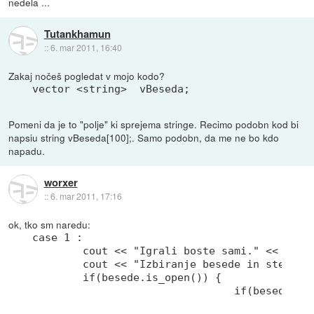
nedela ...
Tutankhamun
::
6. mar 2011, 16:40
Zakaj nočeš pogledat v mojo kodo?
Pomeni da je to "polje" ki sprejema stringe. Recimo podobn kod bi
napsiu string vBeseda[100];. Samo podobn, da me ne bo kdo
napadu.
worxer
::
6. mar 2011, 17:16
ok, tko sm naredu:
case 1 :

        cout << "Igrali boste sami." << endl;
        cout << "Izbiranje besede in stetje v
        if(besede.is_open()) {

                                if(besede.goo
                                             