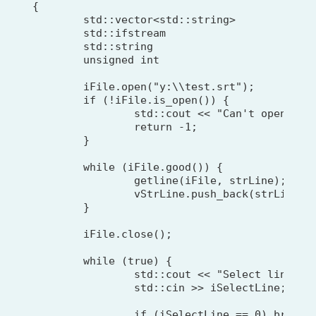
{

	std::vector<std::string>	vStrLine;

	std::ifstream				iFile;

	std::string					strLine;

	unsigned int				iSelectLine;

	iFile.open("y:\\test.srt");

	if (!iFile.is_open()) {

		std::cout << "Can't open file" << std::endl;

		return -1;

	}

	while (iFile.good()) {

		getline(iFile, strLine);

		vStrLine.push_back(strLine);

	}

	iFile.close();

	while (true) {

		std::cout << "Select line 1-" << vStrLine.size() << " (0 for exit): ";

		std::cin >> iSelectLine;

		if (iSelectLine == 0) break;
