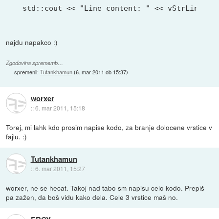
najdu napakco :)
Zgodovina sprememb…
spremenil:
Tutankhamun
(
6. mar 2011 ob 15:37
)
worxer
::
6. mar 2011, 15:18
Torej, mi lahk kdo prosim napise kodo, za branje dolocene vrstice v
fajlu. :)
Tutankhamun
::
6. mar 2011, 15:27
worxer, ne se hecat. Takoj nad tabo sm napisu celo kodo. Prepiš
pa zažen, da boš vidu kako dela. Cele 3 vrstice maš no.