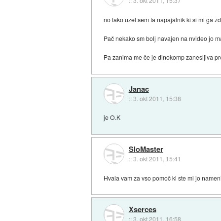
::
3. okt 2011, 15:37
no tako uzel sem ta napajalnik ki si mi ga zd
Pač nekako sm bolj navajen na nvideo jo 
Pa zanima me če je dinokomp zanesljiva p
Janac
::
3. okt 2011, 15:38
je O.K
SloMaster
::
3. okt 2011, 15:41
Hvala vam za vso pomoč ki ste mi jo namenil
Xserces
::
3. okt 2011, 16:58