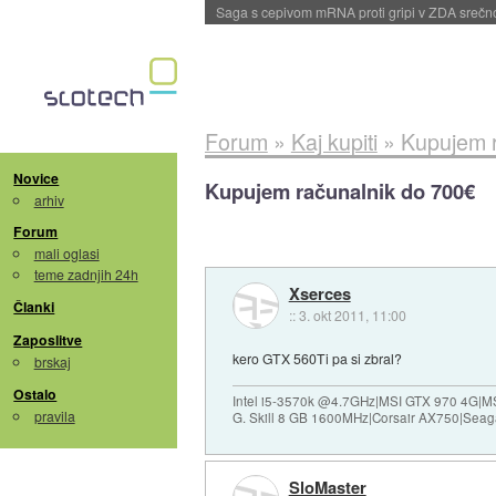
BMW v vozilih začel predvajati reklame
::
dane
Forum
»
Kaj kupiti
»
Kupujem r
Novice
Kupujem računalnik do 700€
arhiv
Forum
mali oglasi
teme zadnjih 24h
Xserces
Članki
::
3. okt 2011, 11:00
Zaposlitve
kero GTX 560Ti pa si zbral?
brskaj
Ostalo
Intel i5-3570k @4.7GHz|MSI GTX 970 4G|M
pravila
G. Skill 8 GB 1600MHz|Corsair AX750|Se
SloMaster