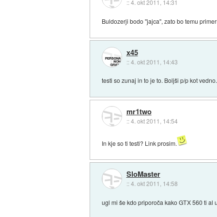
::
4. okt 2011, 14:31
Buldozerji bodo ''jajca'', zato bo temu primer
x45
::
4. okt 2011, 14:43
testi so zunaj in to je to. Boljši p/p kot vedno
mr1two
::
4. okt 2011, 14:54
In kje so ti testi? Link prosim.
SloMaster
::
4. okt 2011, 14:58
ugl mi še kdo priporoča kako GTX 560 ti al