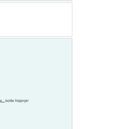
p...
bolše hlajenje!