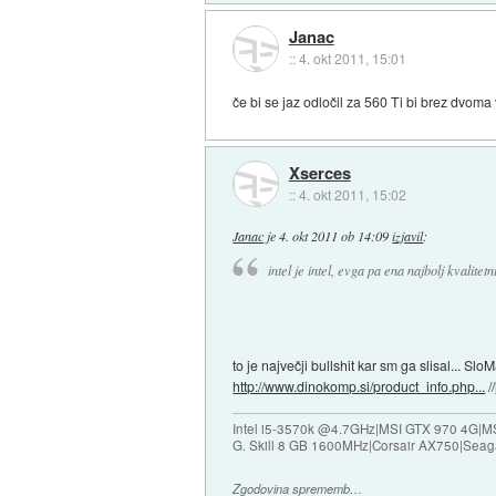
Janac
::
4. okt 2011, 15:01
če bi se jaz odločil za 560 Ti bi brez dvoma 
Xserces
::
4. okt 2011, 15:02
Janac
je
4. okt 2011 ob 14:09
izjavil
:
intel je intel, evga pa ena najbolj kvalitetn
to je največji bullshit kar sm ga slisal...
http://www.dinokomp.si/product_info.php...
//
Intel i5-3570k @4.7GHz|MSI GTX 970 4G|M
G. Skill 8 GB 1600MHz|Corsair AX750|Se
Zgodovina sprememb…