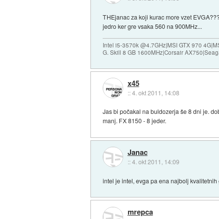
THEjanac za koji kurac more vzet EVGA??? 
jedro ker gre vsaka 560 na 900MHz...
Intel i5-3570k @4.7GHz|MSI GTX 970 4G|M
G. Skill 8 GB 1600MHz|Corsair AX750|Se
x45
::
4. okt 2011, 14:08
Jas bi počakal na buldozerja še 8 dni je. d
manj. FX 8150 - 8 jeder.
Janac
::
4. okt 2011, 14:09
intel je intel, evga pa ena najbolj kvalitetnih
mrepca