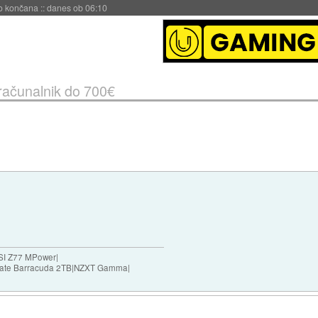
s ob 06:09
ačunalnik do 700€
SI Z77 MPower|
agate Barracuda 2TB|NZXT Gamma|