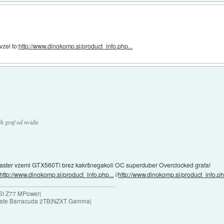
vzel to:
http://www.dinokomp.si/product_info.php...
ih graf od nvidie
 SloMaster vzemi GTX560Ti brez kakršnegakoli OC superduber Overclocked grafa!
http://www.dinokomp.si/product_info.php...
//
http://www.dinokomp.si/product_info.ph
SI Z77 MPower|
agate Barracuda 2TB|NZXT Gamma|