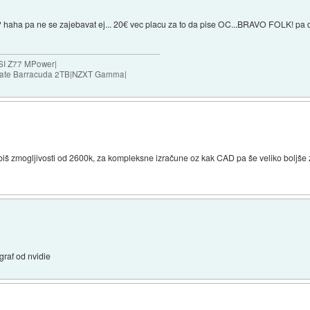
haha pa ne se zajebavat ej... 20€ vec placu za to da pise OC...BRAVO FOLK! pa d
SI Z77 MPower|
agate Barracuda 2TB|NZXT Gamma|
obiš zmogljivosti od 2600k, za kompleksne izračune oz kak CAD pa še veliko boljše 
 graf od nvidie