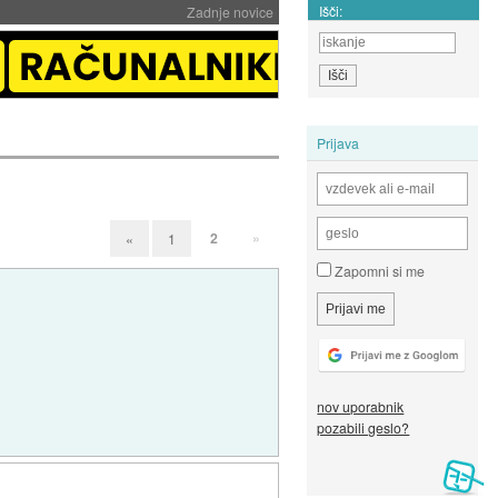
Išči:
Zadnje novice
Prijava
2
»
«
1
Zapomni si me
nov uporabnik
pozabili geslo?