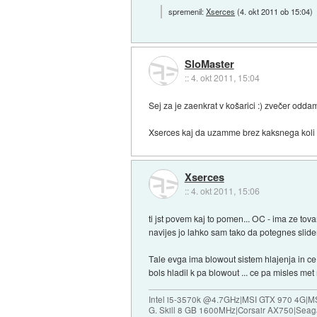
spremenil:
Xserces
(
4. okt 2011 ob 15:04
)
SloMaster
::
4. okt 2011, 15:04
Sej za je zaenkrat v košarici :) zvečer odda
Xserces kaj da uzamme brez kaksnega koli 
Xserces
::
4. okt 2011, 15:06
ti jst povem kaj to pomen... OC - ima ze t
navijes jo lahko sam tako da potegnes slid
Tale evga ima blowout sistem hlajenja in ce
bols hladil k pa blowout ... ce pa misles me
Intel i5-3570k @4.7GHz|MSI GTX 970 4G|M
G. Skill 8 GB 1600MHz|Corsair AX750|Se