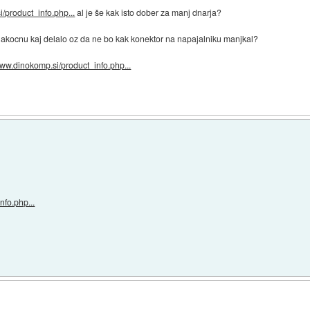
/product_info.php...
al je še kak isto dober za manj dnarja?
nakocnu kaj delalo oz da ne bo kak konektor na napajalniku manjkal?
www.dinokomp.si/product_info.php...
nfo.php...