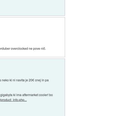
rduber overclocked ne pove nič.
neko ki ni navita je 20€ cnej in pa
gigabyta ki ima aftermarket cooler! bo
/product_info.php...