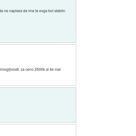
a ne napises da ima ta evga bol stabiln
zmogljivosti. za ceno 2500k al še mal