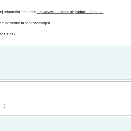
ej priporočal ter ta ram
http://www.dinokomp.si/product_info.php...
mam od vedno in sem zadovoljen.
rodajalna?
i :)