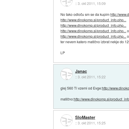
::
3. okt 2011, 15:09
No tako odloču sm se da kupim
http://www.
http://www.dinokomp.si/product_info.php...
http://www.dinokomp.si/product_info.php...
http://www.dinokomp.si/product_info.php...
o
http://www.dinokomp.si/product_info.php...
o
ter nevem katero matično izbrat nekje do 12
LP
Janac
::
3. okt 2011, 15:22
glej 560 Ti vzemi od Evge:
http://www.dinoko
matično:
http://www.dinokomp.si/product_info
SloMaster
::
3. okt 2011, 15:25