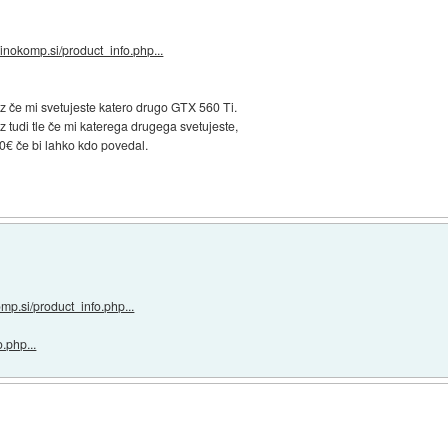
dinokomp.si/product_info.php...
z če mi svetujeste katero drugo GTX 560 Ti.
z tudi tle če mi katerega drugega svetujeste,
0€ če bi lahko kdo povedal.
mp.si/product_info.php...
.php...