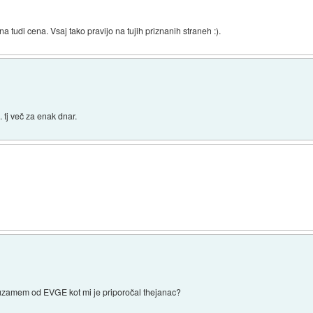
na tudi cena. Vsaj tako pravijo na tujih priznanih straneh :).
.. tj več za enak dnar.
 uzamem od EVGE kot mi je priporočal thejanac?