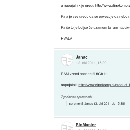
a napajalnik je uredu
http://www.dinokomp.si
Pa a je vse uredu da se povezuje da nebo 
Pa še to je boljse če uzamem ta ram
http://
HVALA
Janac
::
3. okt 2011, 15:29
RAM vzemi nacenejši 8Gb kit
napajalnik:
http://www.dinokomp.si/product_i
Zgodovina sprememb…
spremenil:
Janac
(
3. okt 2011 ob 15:38
)
SloMaster