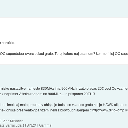
m naročilo.
OC superduber overclocked grafo. Torej katero naj uzamem? ker meni tej OC supe
ovarniske nastavitve namesto 830MHz ima 900MHz in zato placas 20€ vec! Ce vzames 
er z naprimer Afterburnerjem na 900MHz... in prisparas 20EUR
 bos imel saj malo prepiha v ohisju je bolse ce vzames grafo kot je HAWK ali pa od 
t nek ohisje brez ventov pa vzemi neki z blowout hlajenjem //
http://www.dinokomp.si
SI Z77 MPower|
agate Barracuda 2TB|NZXT Gamma|