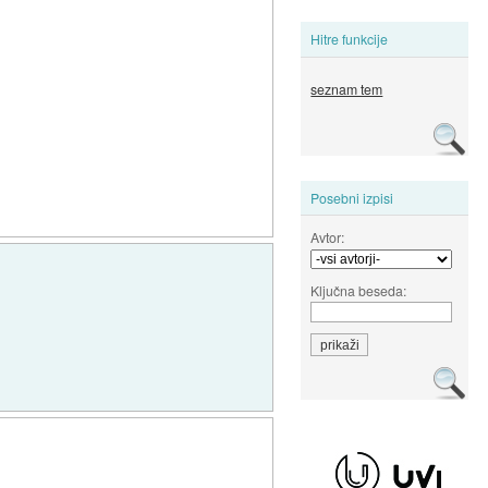
Hitre funkcije
seznam tem
Posebni izpisi
Avtor:
Ključna beseda: