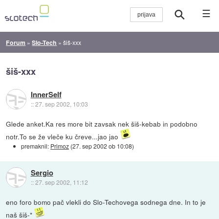
☰
Forum
»
Slo-Tech
»
šiš-xxx
šiš-xxx
InnerSelf
::
27. sep 2002, 10:03
Glede anket.Ka res more bit zavsak nek šiš-kebab in podobno
notr.To se že vleče ku čreve...jao jao
premaknil:
Primoz
(
27. sep 2002 ob 10:08
)
Sergio
::
27. sep 2002, 11:12
eno foro bomo pač vlekli do Slo-Techovega sodnega dne. In to je
naš šiš-*