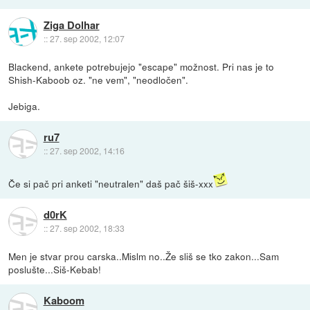
Ziga Dolhar
::
27. sep 2002, 12:07
Blackend, ankete potrebujejo "escape" možnost. Pri nas je to
Shish-Kaboob oz. "ne vem", "neodločen".
Jebiga.
ru7
::
27. sep 2002, 14:16
Če si pač pri anketi "neutralen" daš pač šiš-xxx
d0rK
::
27. sep 2002, 18:33
Men je stvar prou carska..Mislm no..Že sliš se tko zakon...Sam
poslušte...Siš-Kebab!
Kaboom