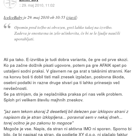
::
29. maj 2010, 11:02
IceIceBaby
je
29. maj 2010 ob 10:55
izjavil
:
Opomin pred tožbo ni obvezen, greš lahko takoj na izvršbo.
Zadeva je enostavna in zelo učinkovita, če bi se le ljudje naučili
uporabljati.
Ali pa tako. E-izvršba je tudi dobra varianta, če gre od prve skozi.
Ko pa začne dolžnik pisati ugovore, potem pa gre AFAIK spet po
ustaljeni sodni praksi. V glavnem ne ga srat s takšnimi stranmi. Ker
na konvu boš ti dobil tisti mali znesek izplačan, poslovna škoda,
osebni podatki in razne druge stvari pa ti lahko prinesejo več
nevšečnosti.
Se pa strinjam, da je neplačniška praksa pri nas velik problem.
Sploh pri velikem številu majhnih zneskov.
"jaz sem tekom skoraj 2 desetletij bil delezen par izklopov strani z
napisom da je stran izklopljena... poravnal sem v nekaj dneh...
torej ocitno je po zakonu to mogoce"
Mogoče je vse. Napis, da stran ni aktivna IMO ni sporen. Sporno bi
bilo, če bi napisal na stran, da podjetje XY d.o.o. ni plačalo faktur