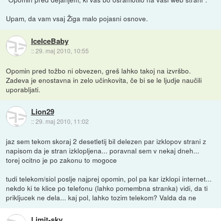
Upam, da vam vsaj Žiga malo pojasni osnove.
IceIceBaby
::
29. maj 2010, 10:55
Opomin pred tožbo ni obvezen, greš lahko takoj na izvršbo.
Zadeva je enostavna in zelo učinkovita, če bi se le ljudje naučili
uporabljati.
Lion29
::
29. maj 2010, 11:02
jaz sem tekom skoraj 2 desetletij bil delezen par izklopov strani z
napisom da je stran izklopljena... poravnal sem v nekaj dneh...
torej ocitno je po zakonu to mogoce
tudi telekom/siol poslje najprej opomin, pol pa kar izklopi internet...
nekdo ki te klice po telefonu (lahko pomembna stranka) vidi, da ti
prikljucek ne dela... kaj pol, lahko tozim telekom? Valda da ne
Limit-sky