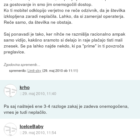
za gostovanje in smo jim onemogočili dostop.
Ko ti mobitel odklopijo verjetno ne reče odzivnik, da je številka
izklopljena zaradi neplačila. Lahko, da si zamenjal operaterja.
Reče samo, da številka ne obstaja.
Saj ponavadi je tako, ker nihče ne razmišlja racionalno ampak
samo vidijo, kakšno sramoto si delajo in raje plačajo tisti mali
znesek. Se pa lahko najde nekdo, ki pa "prime" in ti povzroča
preglavice.
Zgodovina sprememb…
spremenilo:
Limit-sky
(
29. maj 2010 ob 11:11
)
krho
::
29. maj 2010, 11:40
Pa saj našteješ ene 3-4 razloge zakaj je zadeva onemogočena,
vmes je tudi neplačilo.
IceIceBaby
::
29. maj 2010, 11:54