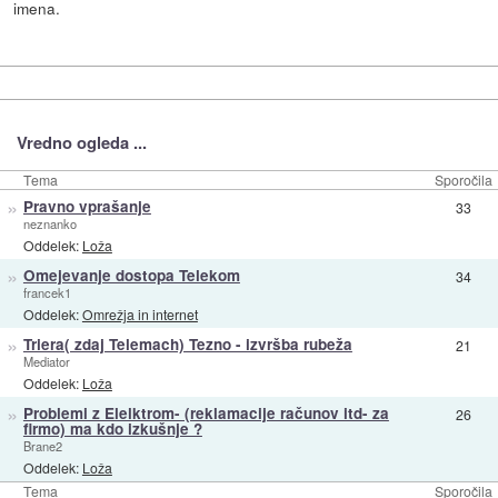
imena.
Vredno ogleda ...
Tema
Sporočila
»
Pravno vprašanje
33
neznanko
Oddelek:
Loža
»
Omejevanje dostopa Telekom
34
francek1
Oddelek:
Omrežja in internet
»
Triera( zdaj Telemach) Tezno - izvršba rubeža
21
Mediator
Oddelek:
Loža
»
Problemi z Elelktrom- (reklamacije računov itd- za
26
firmo) ma kdo izkušnje ?
Brane2
Oddelek:
Loža
Tema
Sporočila