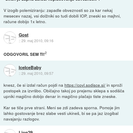
V izogib polemiziranju: zapadle obveznosti so za kar nekaj
mesecev nazaj, vsi dolžniki so tudi dobili IOP, zneski so majhni,
račune dobijo 1x letno.
Gost
::
29. maj 2010, 09:16
2
ODGOVORIL SEM TI!
IceIceBaby
::
29. maj 2010, 09:57
knesz, če si izdal račun pojdi na
https://covl.sodisce.si/
in sproži
postopek za izvršbo. Običajno takoj po prejemu sklepa s sodišča
upniki magično dobijo denar in magično plačajo tiste zneske.
Kar se tiče prve strani. Meni se zdi zadeva sporna. Pomoje jim
lahko gostovanje brez slabe vesti ukineš, bi se pa jaz izogibal
navajanju razlogov.
Lion29