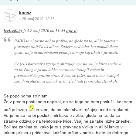
knesz
::
29. maj 2010, 12:58
IceIceBaby
je
29. maj 2010 ob 11:54
izjavil
:
IMHO to ni ravno dobra praksa, ne glede na to, ali je zadeva s
pravnega stališča ok ali ne. Zadeve med tabo, kot ponudnikom
gostovanja in naročnikom pomoje nimajo kaj iskati v javnosti.
Če želiš naročnika izterjati obstajajo enostavna in hitra sredstva
za to. Poleg tega mu lahko enostavno izklopiš račun in
preusmeriš na prazno stran. S tem, ko pišeš, da si račun izklopil
zaradi neplačila si imho kvariš ugled tudi pri ostalih strankah.
Se popolnoma strinjam.
Že v prvem postu sem napisal, da se tega ne bom poslužil, ker sem
pač prijazen
in vem, da se take stvari rešujejo med strankami.
Verjetno se ne bi poslužil niti kake izvržbe, glede na to, da se
stranke odzivajo na telefonske klice. Vsaj ne za take nizke zneske.
Bolj me zanima to, kako je to z pravnega vidika in ali bi lahko v
takem primeru pričakoval kakšno tožbo v smislu blatenja dobrega