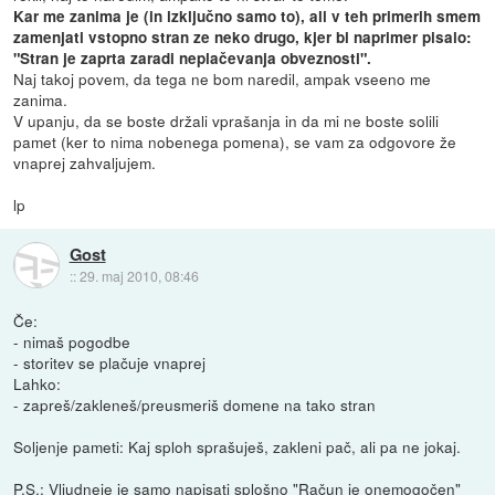
Kar me zanima je (in izključno samo to), ali v teh primerih smem
zamenjati vstopno stran ze neko drugo, kjer bi naprimer pisalo:
"Stran je zaprta zaradi neplačevanja obveznosti".
Naj takoj povem, da tega ne bom naredil, ampak vseeno me
zanima.
V upanju, da se boste držali vprašanja in da mi ne boste solili
pamet (ker to nima nobenega pomena), se vam za odgovore že
vnaprej zahvaljujem.
lp
Gost
::
29. maj 2010, 08:46
Če:
- nimaš pogodbe
- storitev se plačuje vnaprej
Lahko:
- zapreš/zakleneš/preusmeriš domene na tako stran
Soljenje pameti: Kaj sploh sprašuješ, zakleni pač, ali pa ne jokaj.
P.S.: Vljudneje je samo napisati splošno "Račun je onemogočen"