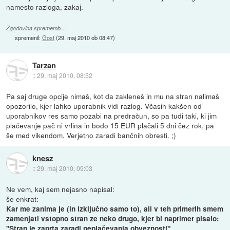
namesto razloga, zakaj.
Zgodovina sprememb…
spremenil:
Gost
(
29. maj 2010 ob 08:47
)
Tarzan
::
29. maj 2010, 08:52
Pa saj druge opcije nimaš, kot da zakleneš in mu na stran nalimaš
opozorilo, kjer lahko uporabnik vidi razlog. Včasih kakšen od
uporabnikov res samo pozabi na predračun, so pa tudi taki, ki jim
plačevanje pač ni vrlina in bodo 15 EUR plačali 5 dni čez rok, pa
še med vikendom. Verjetno zaradi bančnih obresti. ;)
knesz
::
29. maj 2010, 09:03
Ne vem, kaj sem nejasno napisal:
še enkrat:
Kar me zanima je (in izključno samo to), ali v teh primerih smem
zamenjati vstopno stran ze neko drugo, kjer bi naprimer pisalo:
"Stran je zaprta zaradi neplačevanja obveznosti".