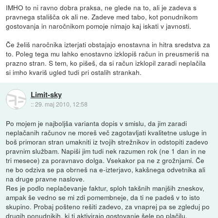
IMHO to ni ravno dobra praksa, ne glede na to, ali je zadeva s
pravnega stališča ok ali ne. Zadeve med tabo, kot ponudnikom
gostovanja in naročnikom pomoje nimajo kaj iskati v javnosti.
Če želiš naročnika izterjati obstajajo enostavna in hitra sredstva za
to. Poleg tega mu lahko enostavno izklopiš račun in preusmeriš na
prazno stran. S tem, ko pišeš, da si račun izklopil zaradi neplačila
si imho kvariš ugled tudi pri ostalih strankah.
Limit-sky
::
29. maj 2010, 12:58
Po mojem je najboljša varianta dopis v smislu, da jim zaradi
neplačanih računov ne moreš več zagotavljati kvalitetne usluge in
boš primoran stran umakniti iz tvojih strežnikov in odstopiti zadevo
pravnim službam. Napiši jim tudi nek razumen rok (ne 1 dan in ne
tri mesece) za poravnavo dolga. Vsekakor pa ne z grožnjami. Če
ne bo odziva se pa obrneš na e-izterjavo, kakšnega odvetnika ali
na druge pravne naslove.
Res je podlo neplačevanje faktur, sploh takšnih manjših zneskov,
ampak še vedno se mi zdi pomembneje, da ti ne padeš v to isto
skupino. Probaj pošteno rešiti zadevo, za vnaprej pa se zgleduj po
drugih ponudnikih, ki ti aktivirajo gostovanje šele po plačilu.