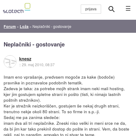
☰
Forum
»
Loža
»
Neplačniki - gostovanje
Neplačniki - gostovanje
knesz
::
29. maj 2010, 08:37
Imam eno vprašanje, predvsem mogoče za kake (bodoče)
pravnike in poznavalce podobnih tematik.
Zadeva je taka: za potrebe mojih strank imam neki mali hosting,
kjer jim gostujem spletne strani in pošto (tisti, ki nimajo lastnih
poštnih strežnikov).
Ker je strežnik neizkoriščen, gostujem še nekaj drugih strani,
trenutno nekje okoli 80 strani. To so firme in s.p.-ji.
Sedaj me pa zanima sledeče:
imam dva ali tri neplačnike. Zneski niso veliki in meni srce ne da,
da bi jim kar tako prekinil dostop do pošte in strani. Vem, da boste
rekli, naj to naredim, ampako to ni stvar te teme.