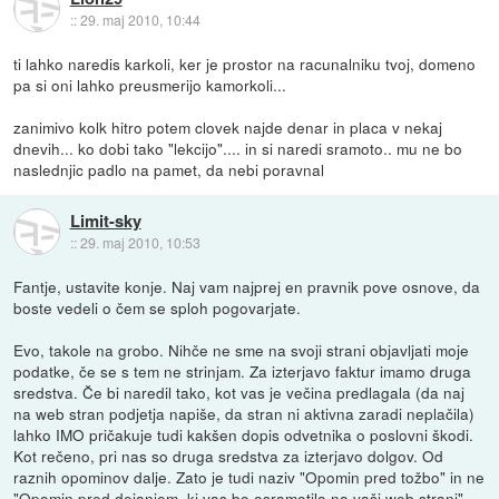
::
29. maj 2010, 10:44
ti lahko naredis karkoli, ker je prostor na racunalniku tvoj, domeno
pa si oni lahko preusmerijo kamorkoli...
zanimivo kolk hitro potem clovek najde denar in placa v nekaj
dnevih... ko dobi tako "lekcijo".... in si naredi sramoto.. mu ne bo
naslednjic padlo na pamet, da nebi poravnal
Limit-sky
::
29. maj 2010, 10:53
Fantje, ustavite konje. Naj vam najprej en pravnik pove osnove, da
boste vedeli o čem se sploh pogovarjate.
Evo, takole na grobo. Nihče ne sme na svoji strani objavljati moje
podatke, če se s tem ne strinjam. Za izterjavo faktur imamo druga
sredstva. Če bi naredil tako, kot vas je večina predlagala (da naj
na web stran podjetja napiše, da stran ni aktivna zaradi neplačila)
lahko IMO pričakuje tudi kakšen dopis odvetnika o poslovni škodi.
Kot rečeno, pri nas so druga sredstva za izterjavo dolgov. Od
raznih opominov dalje. Zato je tudi naziv "Opomin pred tožbo" in ne
"Opomin pred dejanjem, ki vas bo osramotilo na vaši web strani".