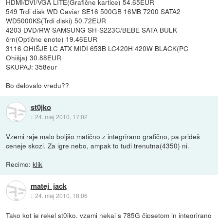
HDMI/DVI/VGA LITE(Grafične kartice) 54.65EUR
549 Trdi disk WD Caviar SE16 500GB 16MB 7200 SATA2
WD5000KS(Trdi diski) 50.72EUR
4203 DVD/RW SAMSUNG SH-S223C/BEBE SATA BULK
črn(Optične enote) 19.46EUR
3116 OHIŠJE LC ATX MIDI 653B LC420H 420W BLACK(PC
Ohišja) 30.88EUR
SKUPAJ: 358eur
Bo delovalo vredu??
st0jko
::
24. maj 2010, 17:02
Vzemi raje malo boljšo matično z integrirano grafično, pa prideš
ceneje skozi. Za igre nebo, ampak to tudi trenutna(4350) ni.
Recimo:
klik
matej_jack
::
24. maj 2010, 18:06
Tako kot je rekel st0jko, vzami nekaj s 785G čipsetom in integrirano