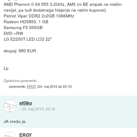
AMD Phenom II X4 955 3,2GHz, AM3 (ni BE ampak ne mislim
navijat, pa tudi dodatnega hlajenja ne rabim kupovat)
Patriot Viper DDR2 2x2GB 1066MHz
Radeon HD5850, 1 GB
Samsung F3 500GB
DVD-+RW
LG E2250T LED LCD 22"
skupaj: 880 EUR
Lp
Zgodovina sprememb…
spremenilo:
ERGY
(
24. maj 2010 ob 23:10
)
st0jko
::
25. maj 2010, 22:18
JA vredu je.
ERGY