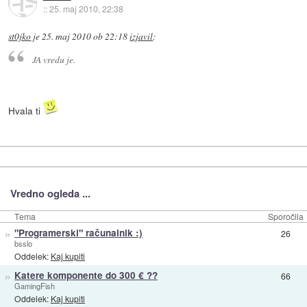
::
25. maj 2010, 22:38
st0jko
je
25. maj 2010 ob 22:18
izjavil
:
JA vredu je.
Hvala ti
Vredno ogleda ...
Tema
Sporočila
»
"Programerski" računalnik :)
26
bsslo
Oddelek:
Kaj kupiti
»
Katere komponente do 300 € ??
66
GamingFish
Oddelek:
Kaj kupiti