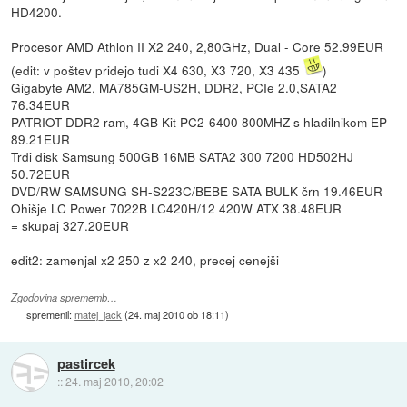
HD4200.
Procesor AMD Athlon II X2 240, 2,80GHz, Dual - Core 52.99EUR
(edit: v poštev pridejo tudi X4 630, X3 720, X3 435
)
Gigabyte AM2, MA785GM-US2H, DDR2, PCIe 2.0,SATA2
76.34EUR
PATRIOT DDR2 ram, 4GB Kit PC2-6400 800MHZ s hladilnikom EP
89.21EUR
Trdi disk Samsung 500GB 16MB SATA2 300 7200 HD502HJ
50.72EUR
DVD/RW SAMSUNG SH-S223C/BEBE SATA BULK črn 19.46EUR
Ohišje LC Power 7022B LC420H/12 420W ATX 38.48EUR
= skupaj 327.20EUR
edit2: zamenjal x2 250 z x2 240, precej cenejši
Zgodovina sprememb…
spremenil:
matej_jack
(
24. maj 2010 ob 18:11
)
pastircek
::
24. maj 2010, 20:02