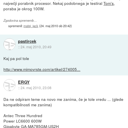
največji porabnik procesor. Nekaj podobnega je testiral
Tom's
,
poraba je okrog 100W.
Zgodovina sprememb…
spremenil:
matej_jack
(
24. maj 2010 ob 20:42
)
pastircek
::
24. maj 2010, 20:49
Kaj pa pol tole
http://www.mimovrste.com/artikel/274005...
ERGY
::
24. maj 2010, 23:08
Da ne odpiram teme na novo me zanima, če je tole vredu ... (glede
kompatibilnosti me zanima)
Antec Three Hundred
Power LC6600 600W
Gigabyte GA-MA785GM-US2H