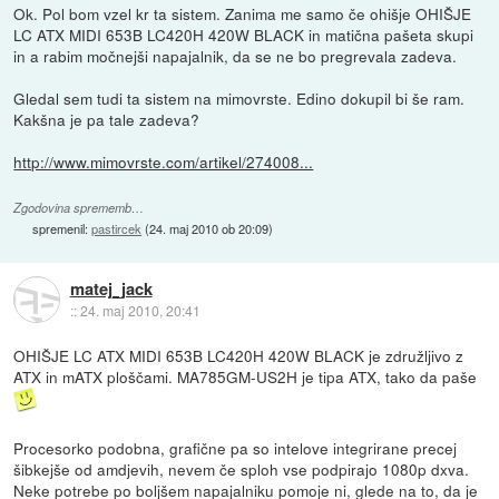
Ok. Pol bom vzel kr ta sistem. Zanima me samo če ohišje OHIŠJE
LC ATX MIDI 653B LC420H 420W BLACK in matična pašeta skupi
in a rabim močnejši napajalnik, da se ne bo pregrevala zadeva.
Gledal sem tudi ta sistem na mimovrste. Edino dokupil bi še ram.
Kakšna je pa tale zadeva?
http://www.mimovrste.com/artikel/274008...
Zgodovina sprememb…
spremenil:
pastircek
(
24. maj 2010 ob 20:09
)
matej_jack
::
24. maj 2010, 20:41
OHIŠJE LC ATX MIDI 653B LC420H 420W BLACK je združljivo z
ATX in mATX ploščami. MA785GM-US2H je tipa ATX, tako da paše
Procesorko podobna, grafične pa so intelove integrirane precej
šibkejše od amdjevih, nevem če sploh vse podpirajo 1080p dxva.
Neke potrebe po boljšem napajalniku pomoje ni, glede na to, da je