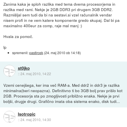
Zanima kaka je sploh razlika med tema dvema procesorjema in
razlika med rami. Nekje je 2GB DDR3 pri drugem 3GB DDR2.
Razmišljal sem tudi da bi na sestavi.si vzel računalnik vendar
nisem profi in ne vem katere komponente gredo skupaj. Dal bi pa
maximalno 400eur za comp, raje mal manj :)
Hvala za pomoč.
lp
spremenil:
pastircek
(
24. maj 2010 ob 14:18
)
st0jko
::
24. maj 2010, 14:22
Vzemi cenejšega, ker ima več RAM-a. Med ddr2 in ddr3 je razlika
minimalna(beri neopazna). Definitivno ti bo 3GB bolj prav prišlo kot
2GB. Procesorja sta po zmogljivosti približno enaka. Nekje je prvi
boljši, drugje drugi. Grafično imata oba sistema enako, disk tudi...
Isotropic
::
24. maj 2010, 14:30