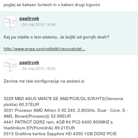
poglej se kaksen funtech in v kaksni drugi trgovini
pastircek
::
24. maj 2010, 14:48
Kaj pa mislite o tem sistemu. Je bojlši od gornjih dveh?
http://www.enaa.com/oddelki/racunalnist...
pastircek
::
24. maj 2010, 16:32
Zanima me tale konfiguracija na sestavi.si
3229 MBD ASUS M4N78 SE AM2/PCIE/GL/S/R/HT3(Osnovne
plošče) 60.37EUR
3031 Procesor AMD Athlon II X2 240, 2,80GHz, Dual - Core, S -
AM3, Boxed(Procesorji) 52.99EUR
4441 PATRIOT DDR2 ram, 4GB Kit PC2-6400 800MHZ s
hladilnikom EP(Pomnilnik) 89.21EUR
5313 Grafična kartica Sapphire HD 4350 1GB DDR2 PCIE