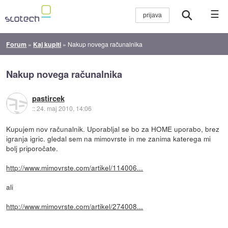
☰
Forum
»
Kaj kupiti
»
Nakup novega računalnika
Nakup novega računalnika
pastircek
::
24. maj 2010, 14:06
Kupujem nov računalnik. Uporabljal se bo za HOME uporabo, brez
igranja igric. gledal sem na mimovrste in me zanima katerega mi
bolj priporočate.
http://www.mimovrste.com/artikel/114006...
ali
http://www.mimovrste.com/artikel/274008...