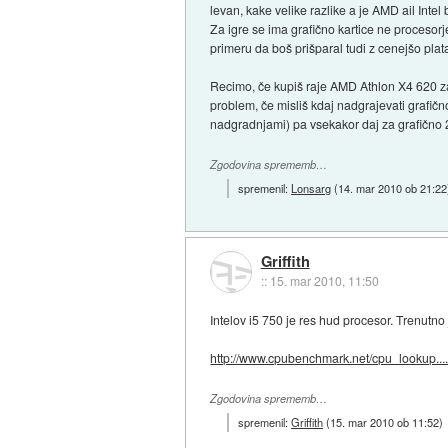
levan, kake velike razlike a je AMD ail Intel 
Za igre se ima grafično kartice ne procesorj
primeru da boš prišparal tudi z cenejšo pla
Recimo, če kupiš raje AMD Athlon X4 620 za 
problem, če misliš kdaj nadgrajevati grafičn
nadgradnjami) pa vsekakor daj za grafično 2
Zgodovina sprememb…
spremenil:
Lonsarg
(
14. mar 2010 ob 21:22
Griffith
::
15. mar 2010, 11:50
Intelov i5 750 je res hud procesor. Trenutno 
http://www.cpubenchmark.net/cpu_lookup...
Zgodovina sprememb…
spremenil:
Griffith
(
15. mar 2010 ob 11:52
)