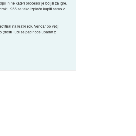
jši in ne kateri procesor je boljši za igre.
ražji. 955 se tako izplača kupiti samo v
tiral na kratki rok. Vendar bo večji
o (dosti ljudi se pač noče ubadat z