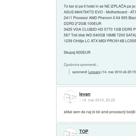
To kar si pa ti hotel in se NE IZPLAČA pa je
ASUS M4A79XTD EVO - Motherboard - AT
2411 Procesor AMD Phenom II X4 955 Black
DDR3 2*2GB 100EUR
3425 VGA CLUB3D HD 5770 1GB DDR5 PCI
567 Trdi disk WD 640GB 16MB 7200 SATA2
1239 Ohišje LC ATX MIDI PRO914B LC5550
Skupaj 600EUR
Zgodovina sprememb…
spremenil:
Lonsarg
(
14. mar 2010 ob 20:15
levan
::
14. mar 2010, 20:25
slišal sem da naj bi bli amd procesorji boljši 
TOP