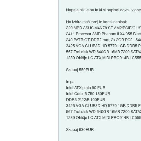
Napajalnik je pa ta ki si napisal dovolj v ob
Na izbiro maš torej to kar si napisal:
229 MBD ASUS M4N78 SE AM2/PCIE/GL/S/
2411 Procesor AMD Phenom II X4 955 Black
240 PATRIOT DDR2 ram, 2x 2GB PC2 - 640
3425 VGA CLUB3D HD 5770 1GB DDR5 PCI
567 Trdi disk WD 640GB 16MB 7200 SATA2
1239 Ohišje LC ATX MIDI PRO914B LC5550
Skupaj 550EUR
In pa:
intel ATX plata 90 EUR
Intel Core i5 750 180EUR
DDR3 2*2GB 100EUR
3425 VGA CLUB3D HD 5770 1GB DDR5 PCI
567 Trdi disk WD 640GB 16MB 7200 SATA2
1239 Ohišje LC ATX MIDI PRO914B LC5550
Skupaj 630EUR