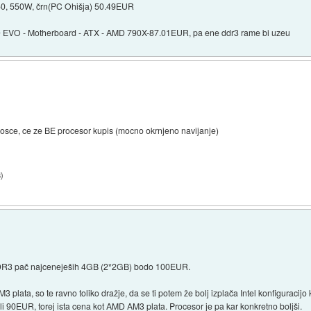
, 550W, črn(PC Ohišja) 50.49EUR
D EVO - Motherboard - ATX - AMD 790X-87.01EUR, pa ene ddr3 rame bi uzeu
plosce, ce ze BE procesor kupis (mocno okrnjeno navijanje)
3
)
R3 pač najceneješih 4GB (2*2GB) bodo 100EUR.
AM3 plata, so te ravno toliko dražje, da se ti potem že bolj izplača Intel konfiguraci
i 90EUR, torej ista cena kot AMD AM3 plata. Procesor je pa kar konkretno boljši.