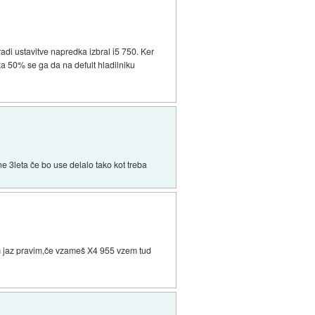
radi ustavitve napredka izbral i5 750. Ker
za 50% se ga da na defult hladilniku
ne 3leta če bo use delalo tako kot treba
 jaz pravim,če vzameš X4 955 vzem tud