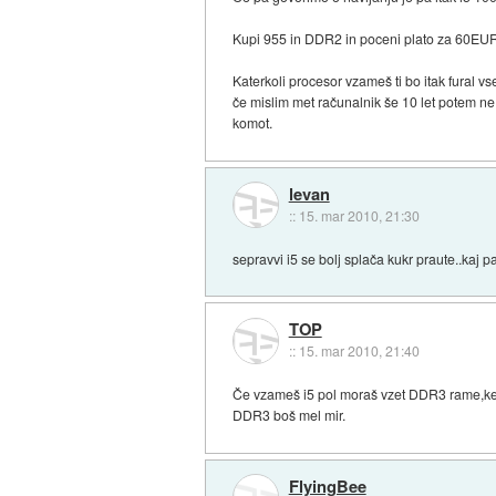
Kupi 955 in DDR2 in poceni plato za 60EU
Katerkoli procesor vzameš ti bo itak fural vs
če mislim met računalnik še 10 let potem ne
komot.
levan
::
15. mar 2010, 21:30
sepravvi i5 se bolj splača kukr praute..kaj 
TOP
::
15. mar 2010, 21:40
Če vzameš i5 pol moraš vzet DDR3 rame,ke
DDR3 boš mel mir.
FlyingBee