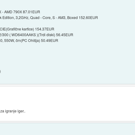
:
X - AMD 790X 87.01EUR
 Edition, 3,2GHz, Quad - Core, S - AM3, Boxed 152.60EUR
E(Grafične kartice) 154.37EUR
/300 ( WD6400AAKS )(Trdi diski) 56.45EUR
, 550W, črn(PC Ohišja) 50.49EUR
)
za igranje iger..