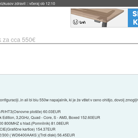
naslednji dve leti
::
včeraj ob 11:37
k za cca 550€
onfiguraciji..in ali bi biu 550w napajalnik, ki je že vštet v ceno ohišjo, dovolj zmoglji
R/HT3(Osnovne plošče) 60.03EUR
 Edition, 3,2GHz, Quad - Core, S - AM3, Boxed 152.60EUR
0 800MHZ s hlad.(Pomnilnik) 81.08EUR
E(Grafične kartice) 154.37EUR
/300 ( WD6400AAKS )(Trdi diski) 56.45EUR