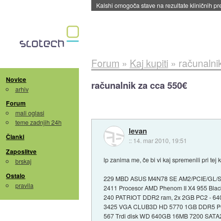
Sandisk že prodal več kot polovico SSD-jev za 
Forum
»
Kaj kupiti
»
računalni
Novice
računalnik za cca 550€
arhiv
Forum
mali oglasi
teme zadnjih 24h
levan
Članki
::
14. mar 2010, 19:51
Zaposlitve
lp zanima me, če bi vi kaj spremenili pri tej k
brskaj
Ostalo
229 MBD ASUS M4N78 SE AM2/PCIE/GL/S/
pravila
2411 Procesor AMD Phenom II X4 955 Black
240 PATRIOT DDR2 ram, 2x 2GB PC2 - 640
3425 VGA CLUB3D HD 5770 1GB DDR5 PCI
567 Trdi disk WD 640GB 16MB 7200 SATA2