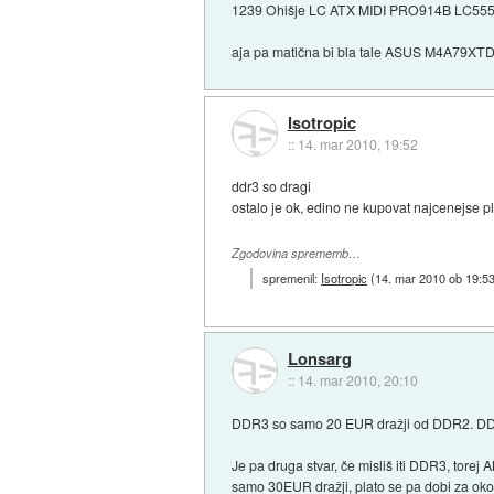
1239 Ohišje LC ATX MIDI PRO914B LC5550
aja pa matična bi bla tale ASUS M4A79XT
Isotropic
::
14. mar 2010, 19:52
ddr3 so dragi
ostalo je ok, edino ne kupovat najcenejse 
Zgodovina sprememb…
spremenil:
Isotropic
(
14. mar 2010 ob 19:5
Lonsarg
::
14. mar 2010, 20:10
DDR3 so samo 20 EUR dražji od DDR2. DD
Je pa druga stvar, če misliš iti DDR3, torej 
samo 30EUR dražji, plato se pa dobi za okol