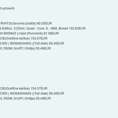
eh primerih.
R/HT3(Osnovne plošče) 60.03EUR
 Edition, 3,2GHz, Quad - Core, S - AM3, Boxed 152.60EUR
0 800MHZ s hlad.(Pomnilnik) 81.08EUR
E(Grafične kartice) 154.37EUR
/300 ( WD6400AAKS )(Trdi diski) 56.45EUR
, 550W, črn(PC Ohišja) 50.49EUR
E(Grafične kartice) 154.37EUR
/300 ( WD6400AAKS )(Trdi diski) 56.45EUR
, 550W, črn(PC Ohišja) 50.49EUR