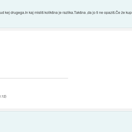
tud kej drugega.In kaj misliš kolikšna je razlika.Takšna ,da jo ti ne opaziš.Če ž
1:12
)