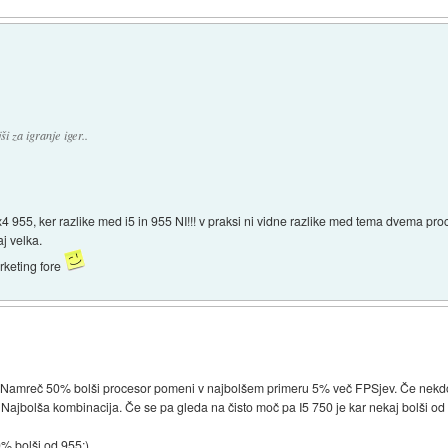
ši za igranje iger..
 955, ker razlike med i5 in 955 NI!!! v praksi ni vidne razlike med tema dvema pr
j velka.
rketing fore
so. Namreč 50% bolši procesor pomeni v najbolšem primeru 5% več FPSjev. Če nekd
ajbolša kombinacija. Če se pa gleda na čisto moč pa I5 750 je kar nekaj bolši od 
0% bolši od 955:)