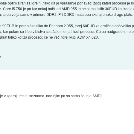
bolje optimiziran za igre ni, tako da je vprašanje ponavadi zgolj kateri procesor je bol
e. Core i5 750 je pa kar nekaj bolši od AMD 955 in ne samo tistih 30EUR kolikor je d
ta, to pa velja samo v primeru DDR2. Pri DDR3 imata oba skoraj enako drage plate.
90EUR in porabiš razliko do Phenom 2 955, torej 60EUR za grafično boš veliko profi
o, ker potam se ti bo v bistvu splačalo menjati tudi procesor. Če pa nadgradenj ne b
krat toliko kot za procesor, če ne več, torej kupi ADM X4 620.
)
je v zgornji tretjini seznama, nad njim pa so samo še trije AMDji.
.