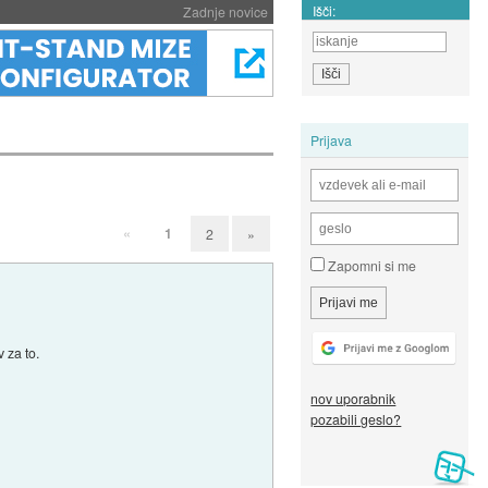
Išči:
Zadnje novice
Prijava
«
1
2
»
Zapomni si me
v za to.
nov uporabnik
pozabili geslo?