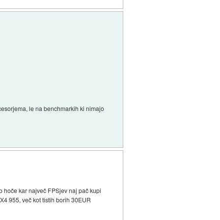
ocesorjema, le na benchmarkih ki nimajo
o hoče kar največ FPSjev naj pač kupi
X4 955, več kot tistih borih 30EUR