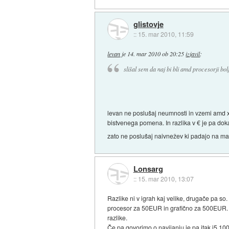
glistovje
::
15. mar 2010, 11:59
levan
je
14. mar 2010 ob 20:25
izjavil
:
slišal sem da naj bi bli amd procesorji bolj
levan ne poslušaj neumnosti in vzemi amd x4
bistvenega pomena. In razlika v € je pa doka
zato ne poslušaj naivnežev ki padajo na ma
Lonsarg
::
15. mar 2010, 13:07
Razlike ni v igrah kaj velike, drugače pa 
procesor za 50EUR in grafično za 500EUR. N
razlike.
Če pa govorimo o navijanju je pa itak i5 10