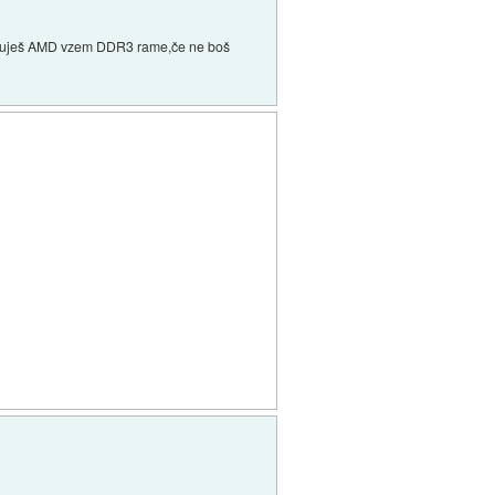
e kupuješ AMD vzem DDR3 rame,če ne boš