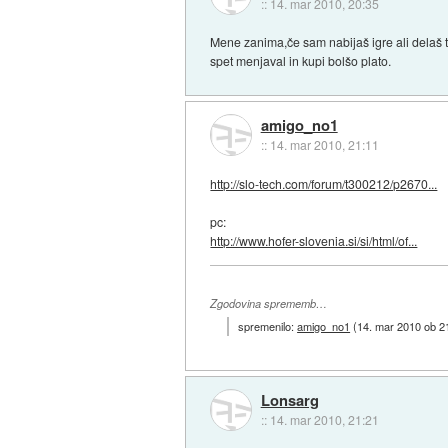
::
14. mar 2010, 20:35
Mene zanima,če sam nabijaš igre ali delaš 
spet menjaval in kupi bolšo plato.
amigo_no1
::
14. mar 2010, 21:11
http://slo-tech.com/forum/t300212/p2670...
pc:
http://www.hofer-slovenia.si/si/html/of...
Zgodovina sprememb…
spremenilo:
amigo_no1
(
14. mar 2010 ob 2
Lonsarg
::
14. mar 2010, 21:21