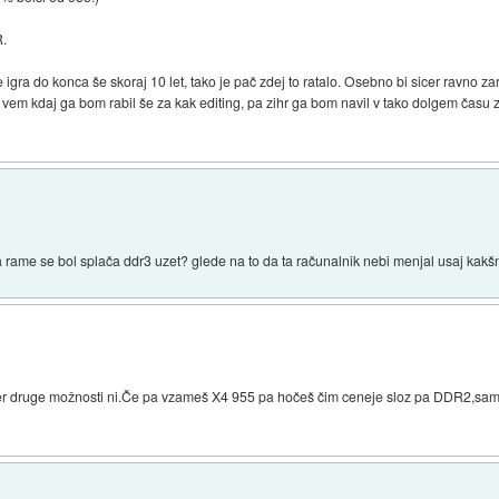
R.
e igra do konca še skoraj 10 let, tako je pač zdej to ratalo. Osebno bi sicer ravno za
 vem kdaj ga bom rabil še za kak editing, pa zihr ga bom navil v tako dolgem času 
pa rame se bol splača ddr3 uzet? glede na to da ta računalnik nebi menjal usaj kakš
r druge možnosti ni.Če pa vzameš X4 955 pa hočeš čim ceneje sloz pa DDR2,sam