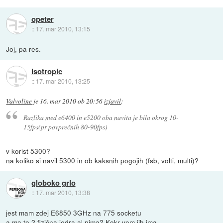
opeter
::
17. mar 2010, 13:15
Joj, pa res.
Isotropic
::
17. mar 2010, 13:25
Valvoline
je
16. mar 2010 ob 20:56
izjavil
:
Razlika med e6400 in e5200 oba navita je bila okrog 10-
15fps(pr povprečnih 80-90fps)
v korist 5300?
na koliko si navil 5300 in ob kaksnih pogojih (fsb, volti, multi)?
globoko grlo
::
17. mar 2010, 13:38
jest mam zdej E6850 3GHz na 775 socketu
a ma to 2 fizična jedra al nima? Kokr vem jih ima.