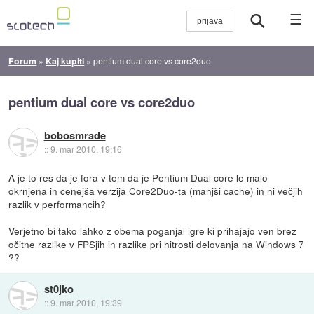
☰
Forum
»
Kaj kupiti
»
pentium dual core vs core2duo
pentium dual core vs core2duo
bobosmrade
::
9. mar 2010, 19:16
A je to res da je fora v tem da je Pentium Dual core le malo
okrnjena in cenejša verzija Core2Duo-ta (manjši cache) in ni večjih
razlik v performancih?
Verjetno bi tako lahko z obema poganjal igre ki prihajajo ven brez
očitne razlike v FPSjih in razlike pri hitrosti delovanja na Windows 7
??
st0jko
::
9. mar 2010, 19:39