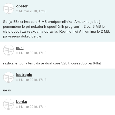
opeter
::
14. mar 2010, 17:03
Serija E8xxx ima celo 6 MB predpomnilnika. Ampak to je bolj
pomembno le pri nekaterih specifičnih programih. 2 oz. 3 MB je
čisto dovolj za vsakdanja opravila. Recimo moj Athlon ima le 2 MB,
pa vseeno dobro deluje.
cukl
::
14. mar 2010, 17:12
razlika je tudi v tem, da je dual core 32bit, core2duo pa 64bit
Isotropic
::
14. mar 2010, 17:13
ne ni
benko
::
14. mar 2010, 17:14