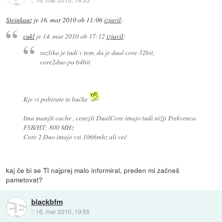
Steinkauz
je
16. mar 2010 ob 11:06
izjavil
:
cukl
je
14. mar 2010 ob 17:12
izjavil
:
razlika je tudi v tem, da je dual core 32bit,
core2duo pa 64bit
Kje vi pobirate te bučke
Ima manjši cache , cenejši DualCore imajo tudi nižji Frekvenca
FSB/HT: 800 MHz
Core 2 Duo imajo vsi 1066mhz ali več
kaj če bi se TI najprej malo informiral, preden mi začneš
pametovat?
blackbfm
::
16. mar 2010, 19:55