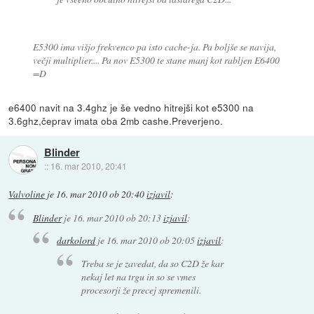
E5300 ima višjo frekvenco pa isto cache-ja. Pa boljše se navija,
večji multiplier.... Pa nov E5300 te stane manj kot rabljen E6400
=D
e6400 navit na 3.4ghz je še vedno hitrejši kot e5300 na
3.6ghz,čeprav imata oba 2mb cashe.Preverjeno.
Blinder
::
16. mar 2010, 20:41
Valvoline
je
16. mar 2010 ob 20:40
izjavil
:
Blinder
je
16. mar 2010 ob 20:13
izjavil
:
darkolord
je
16. mar 2010 ob 20:05
izjavil
:
Treba se je zavedat, da so C2D že kar
nekaj let na trgu in so se vmes
procesorji že precej spremenili.