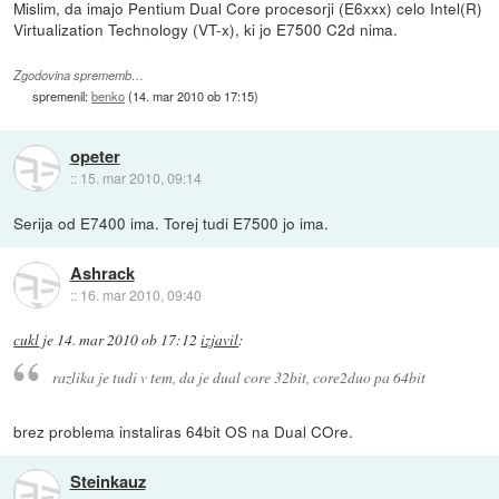
Mislim, da imajo Pentium Dual Core procesorji (E6xxx) celo Intel(R)
Virtualization Technology (VT-x), ki jo E7500 C2d nima.
Zgodovina sprememb…
spremenil:
benko
(
14. mar 2010 ob 17:15
)
opeter
::
15. mar 2010, 09:14
Serija od E7400 ima. Torej tudi E7500 jo ima.
Ashrack
::
16. mar 2010, 09:40
cukl
je
14. mar 2010 ob 17:12
izjavil
:
razlika je tudi v tem, da je dual core 32bit, core2duo pa 64bit
brez problema instaliras 64bit OS na Dual COre.
Steinkauz