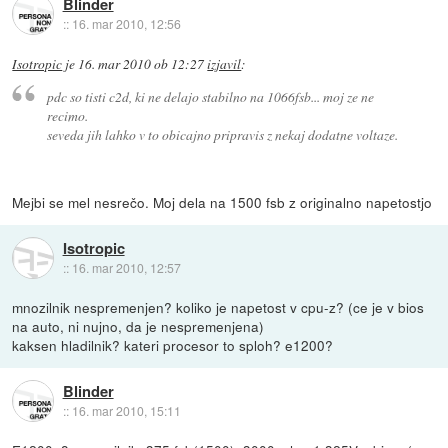
Blinder
::
16. mar 2010, 12:56
Isotropic
je
16. mar 2010 ob 12:27
izjavil
:
pdc so tisti c2d, ki ne delajo stabilno na 1066fsb... moj ze ne
recimo.
seveda jih lahko v to obicajno pripravis z nekaj dodatne voltaze.
Mejbi se mel nesrečo. Moj dela na 1500 fsb z originalno napetostjo
Isotropic
::
16. mar 2010, 12:57
mnozilnik nespremenjen? koliko je napetost v cpu-z? (ce je v bios
na auto, ni nujno, da je nespremenjena)
kaksen hladilnik? kateri procesor to sploh? e1200?
Blinder
::
16. mar 2010, 15:11