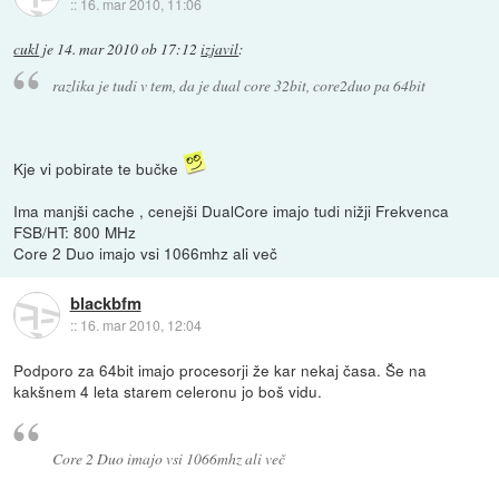
::
16. mar 2010, 11:06
cukl
je
14. mar 2010 ob 17:12
izjavil
:
razlika je tudi v tem, da je dual core 32bit, core2duo pa 64bit
Kje vi pobirate te bučke
Ima manjši cache , cenejši DualCore imajo tudi nižji Frekvenca
FSB/HT: 800 MHz
Core 2 Duo imajo vsi 1066mhz ali več
blackbfm
::
16. mar 2010, 12:04
Podporo za 64bit imajo procesorji že kar nekaj časa. Še na
kakšnem 4 leta starem celeronu jo boš vidu.
Core 2 Duo imajo vsi 1066mhz ali več