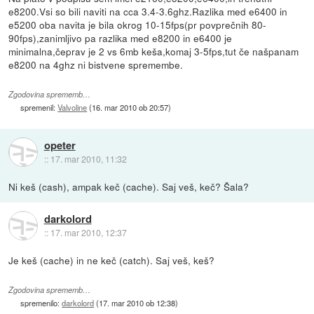
e8200.Vsi so bili naviti na cca 3.4-3.6ghz.Razlika med e6400 in
e5200 oba navita je bila okrog 10-15fps(pr povprečnih 80-
90fps),zanimljivo pa razlika med e8200 in e6400 je
minimalna,čeprav je 2 vs 6mb keša,komaj 3-5fps,tut če našpanam
e8200 na 4ghz ni bistvene spremembe.
Zgodovina sprememb…
spremenil:
Valvoline
(
16. mar 2010 ob 20:57
)
opeter
::
17. mar 2010, 11:32
Ni keš (cash), ampak keč (cache). Saj veš, keč? Šala?
darkolord
::
17. mar 2010, 12:37
Je keš (cache) in ne keč (catch). Saj veš, keš?
Zgodovina sprememb…
spremenilo:
darkolord
(
17. mar 2010 ob 12:38
)