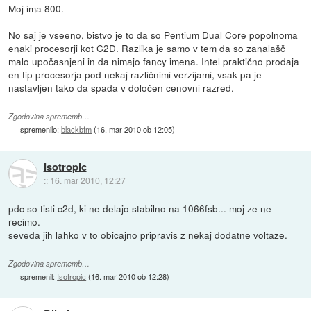
Moj ima 800.
No saj je vseeno, bistvo je to da so Pentium Dual Core popolnoma
enaki procesorji kot C2D. Razlika je samo v tem da so zanalašč
malo upočasnjeni in da nimajo fancy imena. Intel praktično prodaja
en tip procesorja pod nekaj različnimi verzijami, vsak pa je
nastavljen tako da spada v določen cenovni razred.
Zgodovina sprememb…
spremenilo:
blackbfm
(
16. mar 2010 ob 12:05
)
Isotropic
::
16. mar 2010, 12:27
pdc so tisti c2d, ki ne delajo stabilno na 1066fsb... moj ze ne
recimo.
seveda jih lahko v to obicajno pripravis z nekaj dodatne voltaze.
Zgodovina sprememb…
spremenil:
Isotropic
(
16. mar 2010 ob 12:28
)