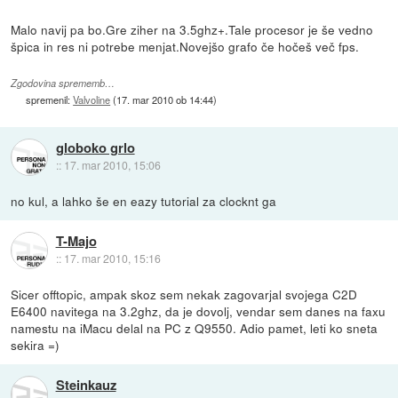
Malo navij pa bo.Gre ziher na 3.5ghz+.Tale procesor je še vedno
špica in res ni potrebe menjat.Novejšo grafo če hočeš več fps.
Zgodovina sprememb…
spremenil:
Valvoline
(
17. mar 2010 ob 14:44
)
globoko grlo
::
17. mar 2010, 15:06
no kul, a lahko še en eazy tutorial za clocknt ga
T-Majo
::
17. mar 2010, 15:16
Sicer offtopic, ampak skoz sem nekak zagovarjal svojega C2D
E6400 navitega na 3.2ghz, da je dovolj, vendar sem danes na faxu
namestu na iMacu delal na PC z Q9550. Adio pamet, leti ko sneta
sekira =)
Steinkauz