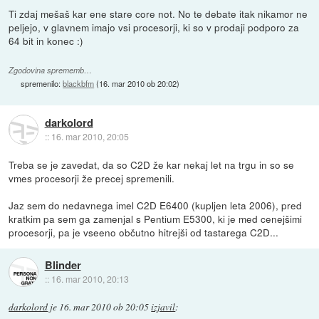
Ti zdaj mešaš kar ene stare core not. No te debate itak nikamor ne
peljejo, v glavnem imajo vsi procesorji, ki so v prodaji podporo za
64 bit in konec :)
Zgodovina sprememb…
spremenilo:
blackbfm
(
16. mar 2010 ob 20:02
)
darkolord
::
16. mar 2010, 20:05
Treba se je zavedat, da so C2D že kar nekaj let na trgu in so se
vmes procesorji že precej spremenili.
Jaz sem do nedavnega imel C2D E6400 (kupljen leta 2006), pred
kratkim pa sem ga zamenjal s Pentium E5300, ki je med cenejšimi
procesorji, pa je vseeno občutno hitrejši od tastarega C2D...
Blinder
::
16. mar 2010, 20:13
darkolord
je
16. mar 2010 ob 20:05
izjavil
: