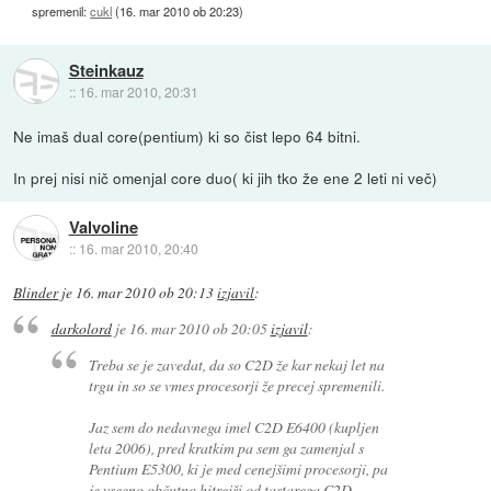
spremenil:
cukl
(
16. mar 2010 ob 20:23
)
Steinkauz
::
16. mar 2010, 20:31
Ne imaš dual core(pentium) ki so čist lepo 64 bitni.
In prej nisi nič omenjal core duo( ki jih tko že ene 2 leti ni več)
Valvoline
::
16. mar 2010, 20:40
Blinder
je
16. mar 2010 ob 20:13
izjavil
:
darkolord
je
16. mar 2010 ob 20:05
izjavil
:
Treba se je zavedat, da so C2D že kar nekaj let na
trgu in so se vmes procesorji že precej spremenili.
Jaz sem do nedavnega imel C2D E6400 (kupljen
leta 2006), pred kratkim pa sem ga zamenjal s
Pentium E5300, ki je med cenejšimi procesorji, pa
je vseeno občutno hitrejši od tastarega C2D...