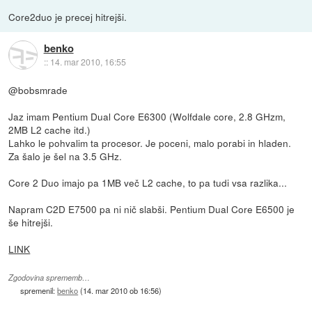
Core2duo je precej hitrejši.
benko
::
14. mar 2010, 16:55
@bobsmrade
Jaz imam Pentium Dual Core E6300 (Wolfdale core, 2.8 GHzm,
2MB L2 cache itd.)
Lahko le pohvalim ta procesor. Je poceni, malo porabi in hladen.
Za šalo je šel na 3.5 GHz.
Core 2 Duo imajo pa 1MB več L2 cache, to pa tudi vsa razlika...
Napram C2D E7500 pa ni nič slabši. Pentium Dual Core E6500 je
še hitrejši.
LINK
Zgodovina sprememb…
spremenil:
benko
(
14. mar 2010 ob 16:56
)