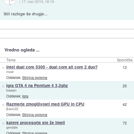
::
17. mar 2010, 16:16
Išči razloge še drugje...
Vredno ogleda ...
Tema
Sporočila
»
Intel dual core 5300 - dual core ali core 2 duo?
12
moat
Oddelek:
Strojna oprema
»
Igra GTA 4 na Pentium 4 3,2ghz
25
bawjan
Oddelek:
Igre
»
Razmerje zmogljivosti med GPU in CPU
42
jkacic22
Oddelek:
Strojna oprema
»
katere procesorje ste že imeli
72
gendale
Oddelek:
Strojna oprema