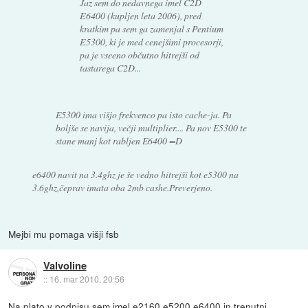
Jaz sem do nedavnega imel C2D
E6400 (kupljen leta 2006), pred
kratkim pa sem ga zamenjal s Pentium
E5300, ki je med cenejšimi procesorji,
pa je vseeno občutno hitrejši od
tastarega C2D...
E5300 ima višjo frekvenco pa isto cache-ja. Pa
boljše se navija, večji multiplier.... Pa nov E5300 te
stane manj kot rabljen E6400 =D
e6400 navit na 3.4ghz je še vedno hitrejši kot e5300 na
3.6ghz,čeprav imata oba 2mb cashe.Preverjeno.
Mejbi mu pomaga višji fsb
Valvoline
::
16. mar 2010, 20:56
Na plato v podpisu sem imel e2160,e5200,e6400,in trenutni