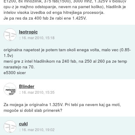
E1200, 8x mnozilnik, 375 fsb(1500), 3000 mhz, 1.325V v biosu(v
cpu-z je majhno odstopanje, nevem na pamet koliko), hladilnik je
intelov visoka izvedba od enga hitrejšega procesorja.
Je pa res da za 400 fsb že rabi ene 1.425V.
Isotropic
::
16. mar 2010, 15:18
originalna napetost je potem tam okoli enega volta, malo vec (0.85-
1.5v)
meni gre z intel hladilnikom na 240 fsb, na 250 al 260 pa ze temp
narastejo na 70.
e5300 sicer
Blinder
::
16. mar 2010, 15:35
Za mojega je originalna 1.325V. Pri tebi pa nevem kaj ga moti,
mogoče si dobil slab primerek?
cukl
::
16. mar 2010, 19:02