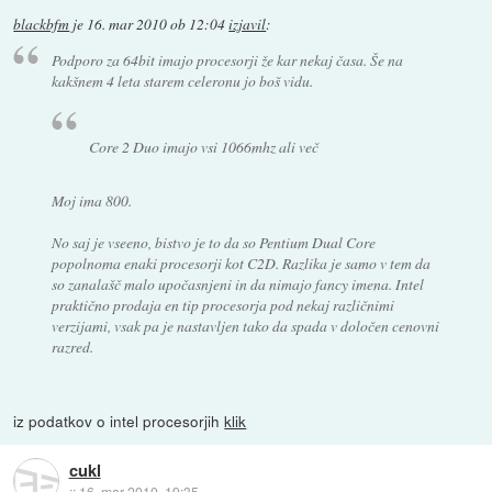
blackbfm
je
16. mar 2010 ob 12:04
izjavil
:
Podporo za 64bit imajo procesorji že kar nekaj časa. Še na
kakšnem 4 leta starem celeronu jo boš vidu.
Core 2 Duo imajo vsi 1066mhz ali več
Moj ima 800.
No saj je vseeno, bistvo je to da so Pentium Dual Core
popolnoma enaki procesorji kot C2D. Razlika je samo v tem da
so zanalašč malo upočasnjeni in da nimajo fancy imena. Intel
praktično prodaja en tip procesorja pod nekaj različnimi
verzijami, vsak pa je nastavljen tako da spada v določen cenovni
razred.
iz podatkov o intel procesorjih
klik
cukl
::
16. mar 2010, 19:35