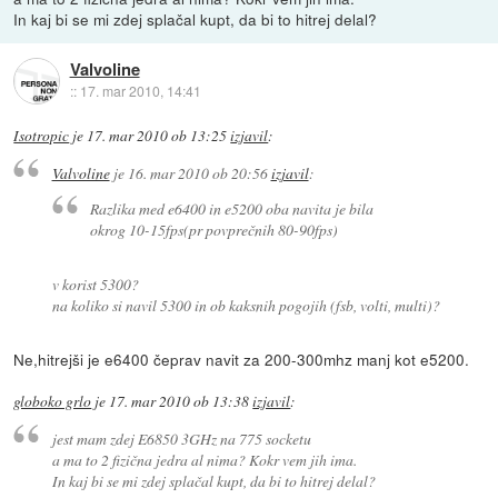
In kaj bi se mi zdej splačal kupt, da bi to hitrej delal?
Valvoline
::
17. mar 2010, 14:41
Isotropic
je
17. mar 2010 ob 13:25
izjavil
:
Valvoline
je
16. mar 2010 ob 20:56
izjavil
:
Razlika med e6400 in e5200 oba navita je bila
okrog 10-15fps(pr povprečnih 80-90fps)
v korist 5300?
na koliko si navil 5300 in ob kaksnih pogojih (fsb, volti, multi)?
Ne,hitrejši je e6400 čeprav navit za 200-300mhz manj kot e5200.
globoko grlo
je
17. mar 2010 ob 13:38
izjavil
:
jest mam zdej E6850 3GHz na 775 socketu
a ma to 2 fizična jedra al nima? Kokr vem jih ima.
In kaj bi se mi zdej splačal kupt, da bi to hitrej delal?