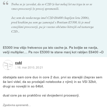
Treba se je zavedat, da so C2D že kar nekaj let na trgu in so se
vmes procesorji že precej spremenili.
Jaz sem do nedavnega imel C2D E6400 (kupljen leta 2006),
pred kratkim pa sem ga zamenjal s Pentium E5300, ki je med
cenejšimi procesorji, pa je vseeno občutno hitrejši od tastarega
C2D...
E5300 ima višjo frekvenco pa isto cache-ja. Pa boljše se navija,
večji multiplier.... Pa nov E5300 te stane manj kot rabljen E6400 =D
cukl
::
16. mar 2010, 20:21
obstajata sam core duo in core 2 duo. prvi so starejši (čeprav sem
še lani videl, da so prodajali notebooke z njimi) in so VSI 32bit,
drugi so novejši in so 64bit.
dual core pa so praktično vsi dvojederni procesorji.
Zgodovina sprememb…