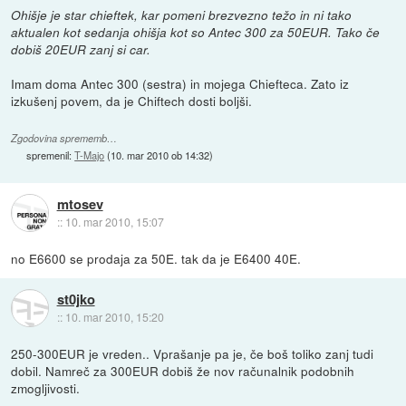
Ohišje je star chieftek, kar pomeni brezvezno težo in ni tako
aktualen kot sedanja ohišja kot so Antec 300 za 50EUR. Tako če
dobiš 20EUR zanj si car.
Imam doma Antec 300 (sestra) in mojega Chiefteca. Zato iz
izkušenj povem, da je Chiftech dosti boljši.
Zgodovina sprememb…
spremenil:
T-Majo
(
10. mar 2010 ob 14:32
)
mtosev
::
10. mar 2010, 15:07
no E6600 se prodaja za 50E. tak da je E6400 40E.
st0jko
::
10. mar 2010, 15:20
250-300EUR je vreden.. Vprašanje pa je, če boš toliko zanj tudi
dobil. Namreč za 300EUR dobiš že nov računalnik podobnih
zmogljivosti.