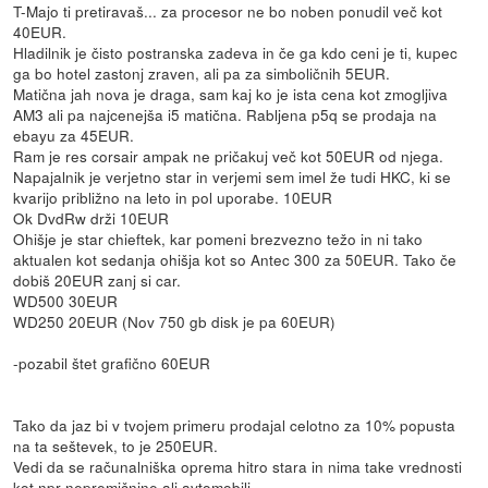
T-Majo ti pretiravaš... za procesor ne bo noben ponudil več kot
40EUR.
Hladilnik je čisto postranska zadeva in če ga kdo ceni je ti, kupec
ga bo hotel zastonj zraven, ali pa za simboličnih 5EUR.
Matična jah nova je draga, sam kaj ko je ista cena kot zmogljiva
AM3 ali pa najcenejša i5 matična. Rabljena p5q se prodaja na
ebayu za 45EUR.
Ram je res corsair ampak ne pričakuj več kot 50EUR od njega.
Napajalnik je verjetno star in verjemi sem imel že tudi HKC, ki se
kvarijo približno na leto in pol uporabe. 10EUR
Ok DvdRw drži 10EUR
Ohišje je star chieftek, kar pomeni brezvezno težo in ni tako
aktualen kot sedanja ohišja kot so Antec 300 za 50EUR. Tako če
dobiš 20EUR zanj si car.
WD500 30EUR
WD250 20EUR (Nov 750 gb disk je pa 60EUR)
-pozabil štet grafično 60EUR
Tako da jaz bi v tvojem primeru prodajal celotno za 10% popusta
na ta seštevek, to je 250EUR.
Vedi da se računalniška oprema hitro stara in nima take vrednosti
kot npr nepremičnine ali avtomobili.