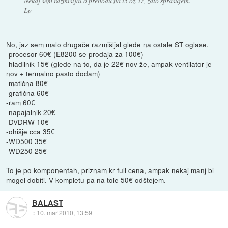
Nekaj sem razmišljal o prehodu na i5 oz. i7, zato sprašujem.
Lp
No, jaz sem malo drugače razmišljal glede na ostale ST oglase.
-procesor 60€ (E8200 se prodaja za 100€)
-hladilnik 15€ (glede na to, da je 22€ nov že, ampak ventilator je
nov + termalno pasto dodam)
-matična 80€
-grafična 60€
-ram 60€
-napajalnik 20€
-DVDRW 10€
-ohišje cca 35€
-WD500 35€
-WD250 25€
To je po komponentah, priznam kr full cena, ampak nekaj manj bi
mogel dobiti. V kompletu pa na tole 50€ odštejem.
BALAST
::
10. mar 2010, 13:59