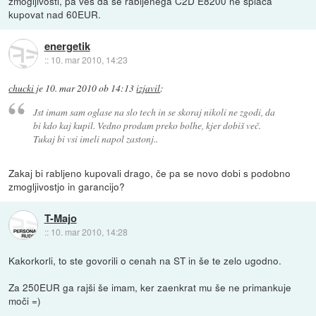
zmogljivosti, pa veš da se rabljenega C2D E8200 ne splača
kupovat nad 60EUR.
energetik
::
10. mar 2010, 14:23
chucki
je
10. mar 2010 ob 14:13
izjavil
:
Jst imam sam oglase na slo tech in se skoraj nikoli ne zgodi, da
bi kdo kaj kupil. Vedno prodam preko bolhe, kjer dobiš več.
Tukaj bi vsi imeli napol zastonj..
Zakaj bi rabljeno kupovali drago, če pa se novo dobi s podobno
zmogljivostjo in garancijo?
T-Majo
::
10. mar 2010, 14:28
Kakorkorli, to ste govorili o cenah na ST in še te zelo ugodno.
Za 250EUR ga rajši še imam, ker zaenkrat mu še ne primankuje
moči =)