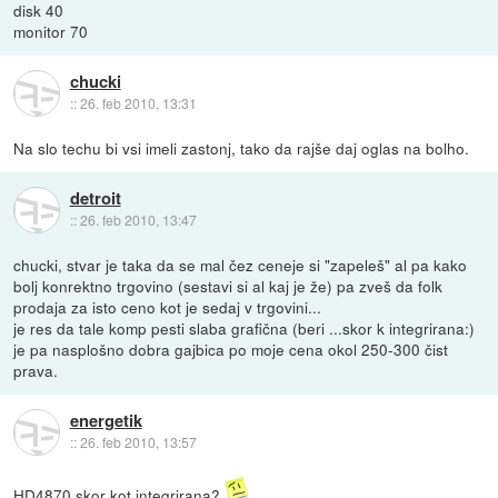
disk 40
monitor 70
chucki
::
26. feb 2010, 13:31
Na slo techu bi vsi imeli zastonj, tako da rajše daj oglas na bolho.
detroit
::
26. feb 2010, 13:47
chucki, stvar je taka da se mal čez ceneje si "zapeleš" al pa kako
bolj konrektno trgovino (sestavi si al kaj je že) pa zveš da folk
prodaja za isto ceno kot je sedaj v trgovini...
je res da tale komp pesti slaba grafična (beri ...skor k integrirana:)
je pa nasplošno dobra gajbica po moje cena okol 250-300 čist
prava.
energetik
::
26. feb 2010, 13:57
HD4870 skor kot integrirana?