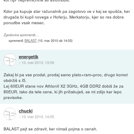
Kdor pa kupuje star računalnik pa zagotovo ve v kaj se spušča, ker
drugače bi kupil novega v Hoferju, Merkatorju, kjer so res dobre
ponudbe vsak mesec.
Zgodovina sprememb…
spremenil:
BALAST
(
10. mar 2010 ob 14:03
)
energetik
::
10. mar 2010, 13:59
Zakaj bi pa vse prodal, prodaj samo plato+ram+proc, drugo komot
obdržiš s I5.
Lej 60EUR stane nov AthlonII X2 3GHz, 4GB DDR2 dobiš že za
80EUR, tako da tele cene, ki jih pričakuješ, se mi zdijo kar lepo
previsoke.
chucki
::
10. mar 2010, 14:05
BALAST pejt se zdravit, ker nimaš pojma o cenah.