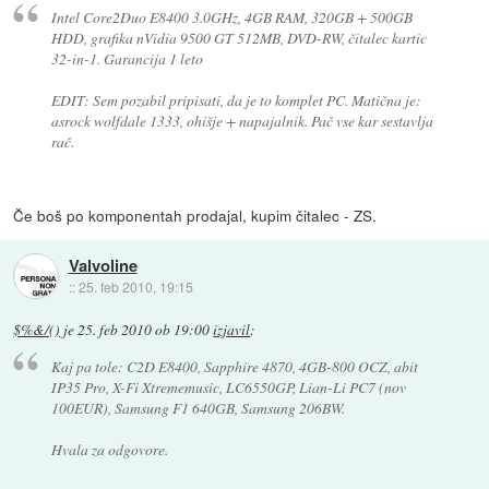
Intel Core2Duo E8400 3.0GHz, 4GB RAM, 320GB + 500GB
HDD, grafika nVidia 9500 GT 512MB, DVD-RW, čitalec kartic
32-in-1. Garancija 1 leto
EDIT: Sem pozabil pripisati, da je to komplet PC. Matična je:
asrock wolfdale 1333, ohišje + napajalnik. Pač vse kar sestavlja
rač.
Če boš po komponentah prodajal, kupim čitalec - ZS.
Valvoline
::
25. feb 2010, 19:15
$%&/()
je
25. feb 2010 ob 19:00
izjavil
:
Kaj pa tole: C2D E8400, Sapphire 4870, 4GB-800 OCZ, abit
IP35 Pro, X-Fi Xtrememusic, LC6550GP, Lian-Li PC7 (nov
100EUR), Samsung F1 640GB, Samsung 206BW.
Hvala za odgovore.