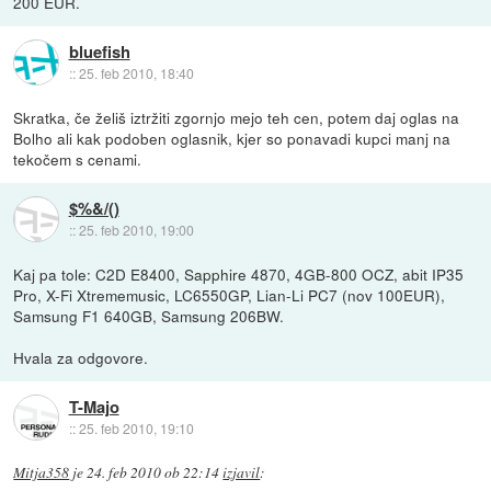
200 EUR.
bluefish
::
25. feb 2010, 18:40
Skratka, če želiš iztržiti zgornjo mejo teh cen, potem daj oglas na
Bolho ali kak podoben oglasnik, kjer so ponavadi kupci manj na
tekočem s cenami.
$%&/()
::
25. feb 2010, 19:00
Kaj pa tole: C2D E8400, Sapphire 4870, 4GB-800 OCZ, abit IP35
Pro, X-Fi Xtrememusic, LC6550GP, Lian-Li PC7 (nov 100EUR),
Samsung F1 640GB, Samsung 206BW.
Hvala za odgovore.
T-Majo
::
25. feb 2010, 19:10
Mitja358
je
24. feb 2010 ob 22:14
izjavil
: