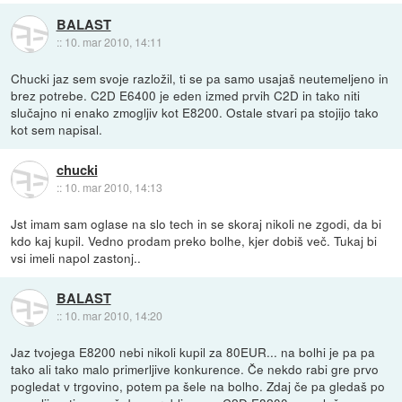
BALAST
::
10. mar 2010, 14:11
Chucki jaz sem svoje razložil, ti se pa samo usajaš neutemeljeno in
brez potrebe. C2D E6400 je eden izmed prvih C2D in tako niti
slučajno ni enako zmogljiv kot E8200. Ostale stvari pa stojijo tako
kot sem napisal.
chucki
::
10. mar 2010, 14:13
Jst imam sam oglase na slo tech in se skoraj nikoli ne zgodi, da bi
kdo kaj kupil. Vedno prodam preko bolhe, kjer dobiš več. Tukaj bi
vsi imeli napol zastonj..
BALAST
::
10. mar 2010, 14:20
Jaz tvojega E8200 nebi nikoli kupil za 80EUR... na bolhi je pa pa
tako ali tako malo primerljive konkurence. Če nekdo rabi gre prvo
pogledat v trgovino, potem pa šele na bolho. Zdaj če pa gledaš po