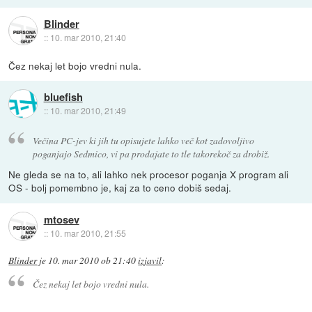
Blinder
::
10. mar 2010, 21:40
Čez nekaj let bojo vredni nula.
bluefish
::
10. mar 2010, 21:49
Večina PC-jev ki jih tu opisujete lahko več kot zadovoljivo
poganjajo Sedmico, vi pa prodajate to tle takorekoč za drobiž.
Ne gleda se na to, ali lahko nek procesor poganja X program ali
OS - bolj pomembno je, kaj za to ceno dobiš sedaj.
mtosev
::
10. mar 2010, 21:55
Blinder
je
10. mar 2010 ob 21:40
izjavil
:
Čez nekaj let bojo vredni nula.