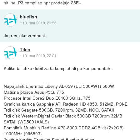
niti ne. P3 compi se npr prodajajo 25E+.
bluefish
::
10. mar 2010, 21:56
Ja, res jaka vrednost.
Tilen
::
10. mar 2010, 22:01
Koliko bi lahko dobil za ta komplet ali po komponentah :
Napajalnik Enermax Liberty AL-059 (ELT500AWT) 500W
Matična plošča Asus P5Q, 775
Procesor Intel Core2 Duo E8400 3GHz, 775
Grafična kartica Sapphire ATI Radeon HD 4850, 512MB, PCI-E
Trdi disk Seagate 500GB, 7200rpm, 32MB, NCQ, SATAII
Trdi disk WesternDigital Caviar Black 500GB 7200rpm 32MB
SATAII (WD5001AALS)
Pomnilnik Mushkin Redline XP2-8000 DDR2 4GB kit (2x2GB)
1000MHz (996593)
Zvočna kartica Creative Sound Blaster Audigy