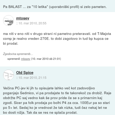
Pa BALAST ... za "10 letika" (uporabniški profil) si zelo pameten.
mtosev
::
10. mar 2010, 20:55
ma niti v eno niti v drugo strani ni pametno preteravati. od T-Majota
comp je realno vreden 270E. to dobi zagotovo in tud bp kupca ce
bi prodal.
Zgodovina sprememb…
spremenil:
mtosev
(
10. mar 2010 ob 21:01
)
Old Spice
::
10. mar 2010, 21:15
Večina PC-jev ki jih tu opisujete lahko več kot zadovoljivo
poganjajo Sedmico, vi pa prodajate to tle takorekoč za drobiž. Raje
obdržte PC saj vedno kak še prov pride če se s primarnim kaj
zgodi. Sicer pa folk prodaja po bolhi P4 za cca. 100Eur pa so stari
po 5+ let. Sedaj ko je vrednost že tak nizka, tudi čez nekaj let ne
bo dosti nižja. Tak da se res ne splača prodat.