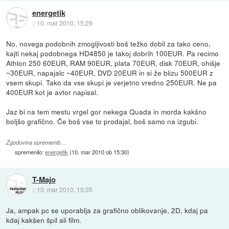
energetik
::
10. mar 2010, 15:29
No, novega podobnih zmogljivosti boš težko dobil za tako ceno,
kajti nekaj podobnega HD4850 je takoj dobrih 100EUR. Pa recimo
Athlon 250 60EUR, RAM 90EUR, plata 70EUR, disk 70EUR, ohišje
~30EUR, napajalc ~40EUR, DVD 20EUR in si že blizu 500EUR z
vsem skupi. Tako da vse skupi je verjetno vredno 250EUR. Ne pa
400EUR kot je avtor napisal.
Jaz bi na tem mestu vrgel gor nekega Quada in morda kakšno
boljšo grafično. Če boš vse to prodajal, boš samo na izgubi.
Zgodovina sprememb…
spremenilo:
energetik
(
10. mar 2010 ob 15:30
)
T-Majo
::
10. mar 2010, 15:35
Ja, ampak pc se uporablja za grafično oblikovanje, 2D, kdaj pa
kdaj kakšen špil ali film.