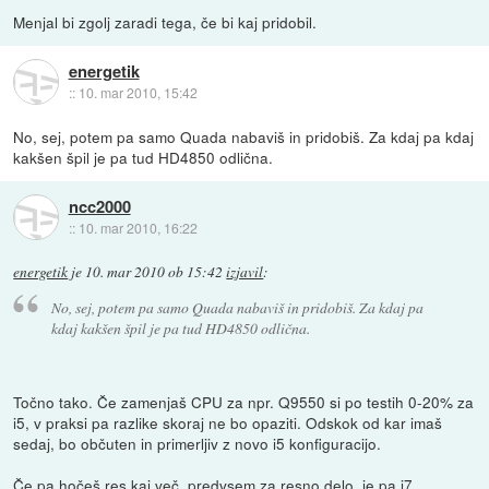
Menjal bi zgolj zaradi tega, če bi kaj pridobil.
energetik
::
10. mar 2010, 15:42
No, sej, potem pa samo Quada nabaviš in pridobiš. Za kdaj pa kdaj
kakšen špil je pa tud HD4850 odlična.
ncc2000
::
10. mar 2010, 16:22
energetik
je
10. mar 2010 ob 15:42
izjavil
:
No, sej, potem pa samo Quada nabaviš in pridobiš. Za kdaj pa
kdaj kakšen špil je pa tud HD4850 odlična.
Točno tako. Če zamenjaš CPU za npr. Q9550 si po testih 0-20% za
i5, v praksi pa razlike skoraj ne bo opaziti. Odskok od kar imaš
sedaj, bo občuten in primerljiv z novo i5 konfiguracijo.
Če pa hočeš res kaj več, predvsem za resno delo, je pa i7.