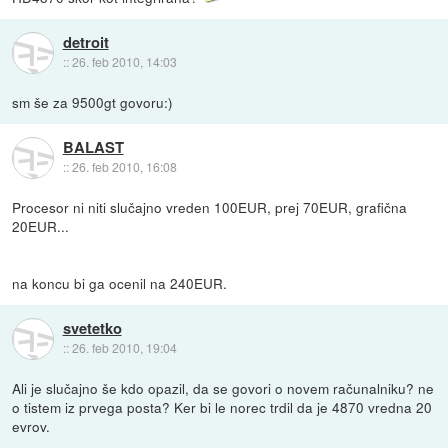
detroit
::
26. feb 2010, 14:03
sm še za 9500gt govoru:)
BALAST
::
26. feb 2010, 16:08
Procesor ni niti slučajno vreden 100EUR, prej 70EUR, grafična
20EUR...
na koncu bi ga ocenil na 240EUR.
svetetko
::
26. feb 2010, 19:04
Ali je slučajno še kdo opazil, da se govori o novem računalniku? ne
o tistem iz prvega posta? Ker bi le norec trdil da je 4870 vredna 20
evrov.