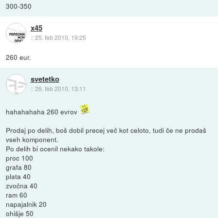
300-350
x45
::
25. feb 2010, 19:25
260 eur.
svetetko
::
26. feb 2010, 13:11
hahahahaha 260 evrov
Prodaj po delih, boš dobil precej več kot celoto, tudi če ne prodaš
vseh komponent.
Po delih bi ocenil nekako takole:
proc 100
grafa 80
plata 40
zvočna 40
ram 60
napajalnik 20
ohišje 50