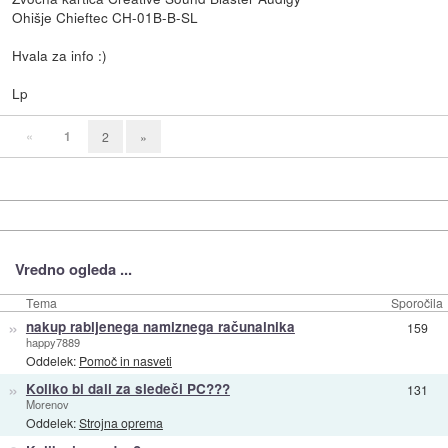
Ohišje Chieftec CH-01B-B-SL
Hvala za info :)
Lp
«
1
2
»
Vredno ogleda ...
Tema
Sporočila
»
nakup rabljenega namiznega računalnika
159
happy7889
Oddelek:
Pomoč in nasveti
»
Koliko bi dali za sledeči PC???
131
Morenov
Oddelek:
Strojna oprema