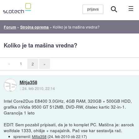
☰
Forum
»
Strojna oprema
»
Koliko je ta mašina vredna?
Koliko je ta mašina vredna?
«
1
2
»
Mitja358
::
24. feb 2010, 22:14
Intel Core2Duo E8400 3.0GHz, 4GB RAM, 320GB + 500GB HDD,
grafika nVidia 9500 GT 512MB, DVD-RW, čitalec kartic 32-in-1.
Garancija 1 leto
EDIT: Sem pozabil pripisati, da je to komplet PC. Matična je: asrock
wolfdale 1333, ohišje + napajalnik. Pač vse kar sestavlja rač.
spremenil:
Mitja358
(
24. feb 2010 ob 22:17
)