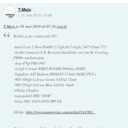
T-Majo
::
10. mar 2010, 13:34
T-Majo
je
10. mar 2010 ob 07:26
izjavil
:
Koliko je pa vreden tale PC:
-Intel Core 2 Dou E6400 2.13ghz@3.45ghz 24/7 65nm 775
-Scythe Samurai Z B. Revision hladilnik z novim AC Cooling
PWM ventilatorjem
-Asus P5Q PRO P45
-2x2gb Corsair XMS2 PC6400 800mhz DDR2
-Sapphire ATI Radeon HD4850 512mb DDR3 PCI-e
-WD 500gb Calviar Green SATA2 32mb
-WD 250gb Calviar Blue SATA2 16mb
-Ohišje Chieftec
-napajalnik HKC 580W
-Sony NEC SATA DVD-RW DL
Ohišje:
http://www.mimovrste.com/artikel/241001...