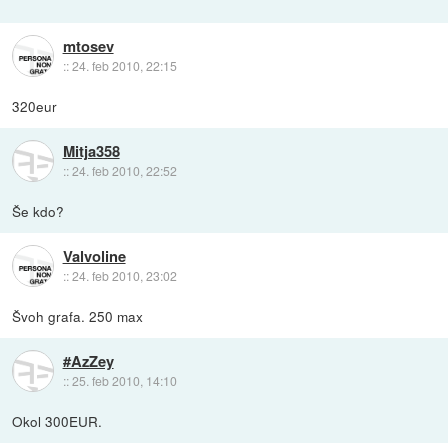
mtosev
::
24. feb 2010, 22:15
320eur
Mitja358
::
24. feb 2010, 22:52
Še kdo?
Valvoline
::
24. feb 2010, 23:02
Švoh grafa. 250 max
#AzZey
::
25. feb 2010, 14:10
Okol 300EUR.