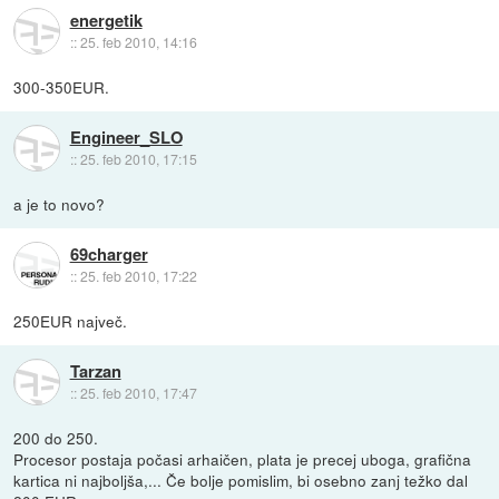
energetik
::
25. feb 2010, 14:16
300-350EUR.
Engineer_SLO
::
25. feb 2010, 17:15
a je to novo?
69charger
::
25. feb 2010, 17:22
250EUR največ.
Tarzan
::
25. feb 2010, 17:47
200 do 250.
Procesor postaja počasi arhaičen, plata je precej uboga, grafična
kartica ni najboljša,... Če bolje pomislim, bi osebno zanj težko dal