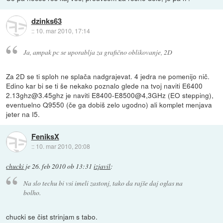
dzinks63
::
10. mar 2010, 17:14
Ja, ampak pc se uporablja za grafično oblikovanje, 2D
Za 2D se ti sploh ne splača nadgrajevat. 4 jedra ne pomenijo nič.
Edino kar bi se ti še nekako poznalo glede na tvoj naviti E6400
2.13ghz@3.45ghz je naviti E8400-E8500@4,3GHz (EO stepping),
eventuelno Q9550 (če ga dobiš zelo ugodno) ali komplet menjava
jeter na I5.
FeniksX
::
10. mar 2010, 20:08
chucki
je
26. feb 2010 ob 13:31
izjavil
:
Na slo techu bi vsi imeli zastonj, tako da rajše daj oglas na
bolho.
chucki se čist strinjam s tabo.