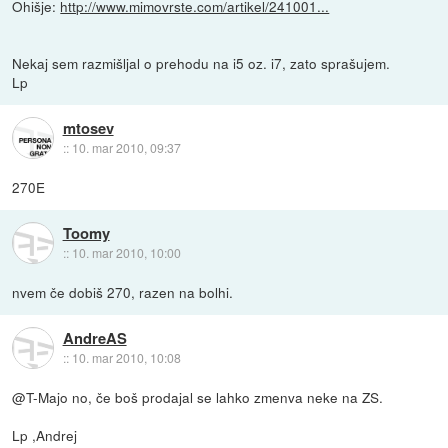
Ohišje:
http://www.mimovrste.com/artikel/241001...
Nekaj sem razmišljal o prehodu na i5 oz. i7, zato sprašujem.
Lp
mtosev
::
10. mar 2010, 09:37
270E
Toomy
::
10. mar 2010, 10:00
nvem če dobiš 270, razen na bolhi.
AndreAS
::
10. mar 2010, 10:08
@T-Majo no, če boš prodajal se lahko zmenva neke na ZS.
Lp ,Andrej