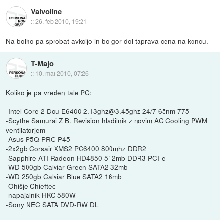
Valvoline
::
26. feb 2010, 19:21
Na bolho pa sprobat avkcijo in bo gor dol taprava cena na koncu.
T-Majo
::
10. mar 2010, 07:26
Koliko je pa vreden tale PC:
-Intel Core 2 Dou E6400 2.13ghz@3.45ghz 24/7 65nm 775
-Scythe Samurai Z B. Revision hladilnik z novim AC Cooling PWM
ventilatorjem
-Asus P5Q PRO P45
-2x2gb Corsair XMS2 PC6400 800mhz DDR2
-Sapphire ATI Radeon HD4850 512mb DDR3 PCI-e
-WD 500gb Calviar Green SATA2 32mb
-WD 250gb Calviar Blue SATA2 16mb
-Ohišje Chieftec
-napajalnik HKC 580W
-Sony NEC SATA DVD-RW DL