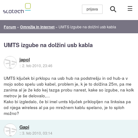
☰
Forum
»
Omrežja in internet
»
UMTS izgube na dolžini usb kabla
UMTS izgube na dolžini usb kabla
japol
::
2. feb 2010, 23:46
UMTS ključek bi prklopu na usb hub na podstrešju in od hub-a v
mojo sobo spelu usb kabel, problem je, k je to dolžina 25m, pa me
zanima al je že kdo kej tazga probu narest, kake so izgube, na kolk
metrov je še delovalo,...
Kako bi izgledalo, če bi imel umts ključek priklopljen na linksisa pa
od njega wireless al pa po mrežnem kablu spelano, je to sploh
možno?
Gapi
::
3. feb 2010, 03:14