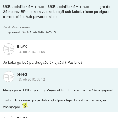
USB podaljšek 5M > hub > USB podaljšek 5M > hub > ......gre do
25 metrov BP z tem da vzameš boljši usb kabel. nisem pa siguren
a mora biti ta hub powered ali ne.
Zgodovina sprememb…
spremenil:
Gapi
(
3. feb 2010 ob 03:15
)
BlaY0
::
3. feb 2010, 07:56
Ja kako ga boš pa drugače 5x ojačal? Pasivno?
bf4ed
::
3. feb 2010, 09:12
Nemogoče. USB max 5m. Vmes aktivni hubi kot je na Gapi napisal.
Tisto z linksysom pa je itak najboljša ideja. Pozabite na usb, ni
vsemogoč.