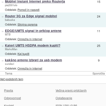
»
Mobitel instant internet preko Routerja
15
pia2001slo
Oddelek:
Pomoč in nasveti
»
Router 3G za Edge signal mobitel
24
babuska
Oddelek:
Strojna oprema
»
EDGE/UMTS signal in priklop antene
11
MTB
Oddelek:
Omrežja in internet
»
Kateri UMTS HSDPA modem kupiti?
25
MarkoMan
Oddelek:
Kaj kupiti
»
kakšno anteno izbrati za usb modem
9
sundavi
Oddelek:
Omrežja in internet
Tema
Sporočila
Več podobnih tem
Pravila
Večina pravic pridržanih
Odgovornost
Oglaševanje
Kontakt
ISSN 1581-0186