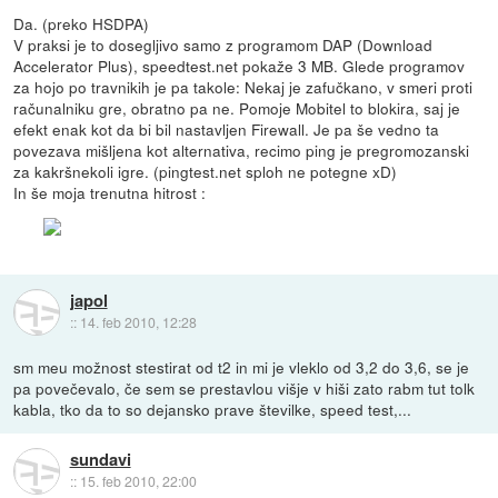
Da. (preko HSDPA)
V praksi je to dosegljivo samo z programom DAP (Download
Accelerator Plus), speedtest.net pokaže 3 MB. Glede programov
za hojo po travnikih je pa takole: Nekaj je zafučkano, v smeri proti
računalniku gre, obratno pa ne. Pomoje Mobitel to blokira, saj je
efekt enak kot da bi bil nastavljen Firewall. Je pa še vedno ta
povezava mišljena kot alternativa, recimo ping je pregromozanski
za kakršnekoli igre. (pingtest.net sploh ne potegne xD)
In še moja trenutna hitrost :
japol
::
14. feb 2010, 12:28
sm meu možnost stestirat od t2 in mi je vleklo od 3,2 do 3,6, se je
pa povečevalo, če sem se prestavlou višje v hiši zato rabm tut tolk
kabla, tko da to so dejansko prave številke, speed test,...
sundavi
::
15. feb 2010, 22:00