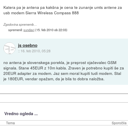
Katera pa je antena pa kakšna je cena te zunanje umts antene za
usb modem Sierra Wireless Compass 888
Zgodovina sprememb…
spremenil:
sundavi
(
15. feb 2010 ob 22:03
)
js osebno
::
16. feb 2010, 05:28
no antena je slovenskega porekla, je preprost ojačevalec GSM
signala. Stane 45EUR z 10m kabla. Zraven je potrebno kupiti še za
20EUR adapter za modem. Jaz sem moral kupiti tudi modem. Stal
je 180EUR, vendar opažam, da je bila to dobra naložba.
Vredno ogleda ...
Tema
Sporočila