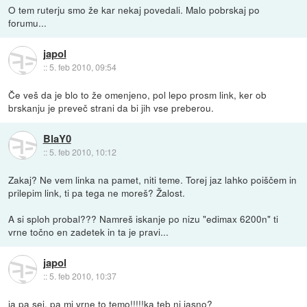
O tem ruterju smo že kar nekaj povedali. Malo pobrskaj po
forumu...
japol
::
5. feb 2010, 09:54
Če veš da je blo to že omenjeno, pol lepo prosm link, ker ob
brskanju je preveč strani da bi jih vse preberou.
BlaY0
::
5. feb 2010, 10:12
Zakaj? Ne vem linka na pamet, niti teme. Torej jaz lahko poiščem in
prilepim link, ti pa tega ne moreš? Žalost.
A si sploh probal??? Namreš iskanje po nizu "edimax 6200n" ti
vrne točno en zadetek in ta je pravi...
japol
::
5. feb 2010, 10:37
ja pa sej, pa mi vrne to temo!!!!!ka teb ni jasno?