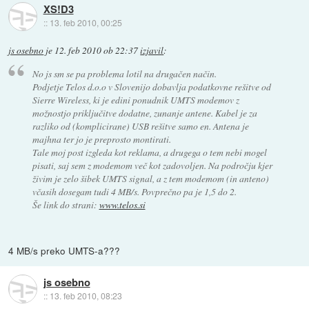
XS!D3
::
13. feb 2010, 00:25
js osebno
je
12. feb 2010 ob 22:37
izjavil
:
No js sm se pa problema lotil na drugačen način.
Podjetje Telos d.o.o v Slovenijo dobavlja podatkovne rešitve od
Sierre Wireless, ki je edini ponudnik UMTS modemov z
možnostjo priključitve dodatne, zunanje antene. Kabel je za
razliko od (komplicirane) USB rešitve samo en. Antena je
majhna ter jo je preprosto montirati.
Tale moj post izgleda kot reklama, a drugega o tem nebi mogel
pisati, saj sem z modemom več kot zadovoljen. Na področju kjer
živim je zelo šibek UMTS signal, a z tem modemom (in anteno)
včasih dosegam tudi 4 MB/s. Povprečno pa je 1,5 do 2.
Še link do strani:
www.telos.si
4 MB/s preko UMTS-a???
js osebno
::
13. feb 2010, 08:23