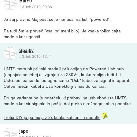
BlaY0
::
3. feb 2010, 09:36
Ja saj pravim. Moj post se je nanašal na tisti "powered".
Pa tudi 5m je preveč (vsaj pri meni bilo). Je vsake toliko cajta
modem kar ugasnil.
Spajky
::
3. feb 2010, 12:41
UMTS mora bit pri taki razdalji priklopljen na Powered Usb hub
(napajalc posebej ali vgrajen za 230V~, lahko rabljen tudi 1.1
UsB). pol pa se dol potegne samo "Usb" kabel za signal in uporabi
Cat5e mrežni kabel z Usb konektorji vmes do kompa.
Druga varianta pa je ruterček, ki prebavi na usb vhodu ta UMTS
modem kot vir signala in pošlje dol preko mrežnega kabla podatke.
Tretja DIY je pa moja z 2x koaks kablom in dodatki
japol
::
3. feb 2010, 12:41