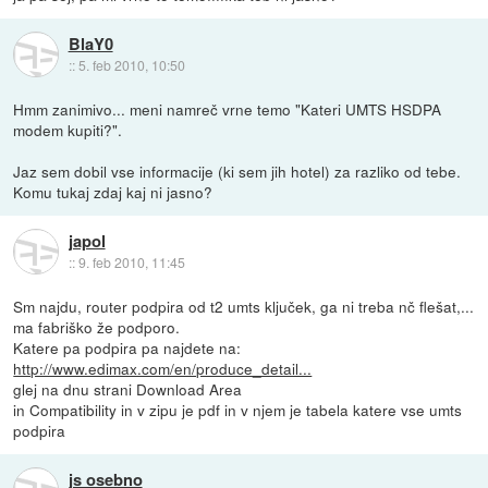
BlaY0
::
5. feb 2010, 10:50
Hmm zanimivo... meni namreč vrne temo "Kateri UMTS HSDPA
modem kupiti?".
Jaz sem dobil vse informacije (ki sem jih hotel) za razliko od tebe.
Komu tukaj zdaj kaj ni jasno?
japol
::
9. feb 2010, 11:45
Sm najdu, router podpira od t2 umts ključek, ga ni treba nč flešat,...
ma fabriško že podporo.
Katere pa podpira pa najdete na:
http://www.edimax.com/en/produce_detail...
glej na dnu strani Download Area
in Compatibility in v zipu je pdf in v njem je tabela katere vse umts
podpira
js osebno