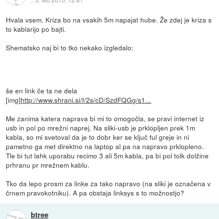
Hvala vsem. Kriza bo na vsakih 5m napajat hube. Že zdej je kriza s
to kablarijo po bajti.
Shematsko naj bi to tko nekako izgledalo:
še en link če ta ne dela
[img]
http://www.shrani.si/f/2s/cD/SzdFQGg/s1...
Me zanima katera naprava bi mi to omogočla, se pravi internet iz
usb in pol po mrežni naprej. Na sliki-usb je prklopljen prek 1m
kabla, so mi svetoval da je to dobr ker se ključ ful greje in ni
pametno ga met direktno na laptop al pa na napravo prklopleno.
Tle bi tut lahk uporabu recimo 3 ali 5m kabla, pa bi pol tolk dolžine
prhranu pr mrežnem kablu.
Tko da lepo prosm za linke za tako napravo (na sliki je označena v
črnem pravokotniku). A pa obstaja linksys s to možnostjo?
btree