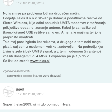
::
12. feb 2010, 22:37
No js sm se pa problema lotil na drugačen način.
Podjetje Telos d.o.o v Slovenijo dobavlja podatkovne rešitve od
Sierre Wireless, ki je edini ponudnik UMTS modemov z možnostjo
priključitve dodatne, zunanje antene. Kabel je za razliko od
(komplicirane) USB rešitve samo en. Antena je majhna ter jo je
preprosto montirati.
Tale moj post izgleda kot reklama, a drugega o tem nebi mogel
pisati, saj sem z modemom več kot zadovoljen. Na področju kjer
živim je zelo šibek UMTS signal, a z tem modemom (in anteno)
včasih dosegam tudi 4 MB/s. Povprečno pa je 1,5 do 2.
Še link do strani:
www.telos.si
Zgodovina sprememb…
spremenil:
js osebno
(
12. feb 2010 ob 22:37
)
japol
::
12. feb 2010, 23:55
Super thejan2009, si mi zlo pomagu. Hvala