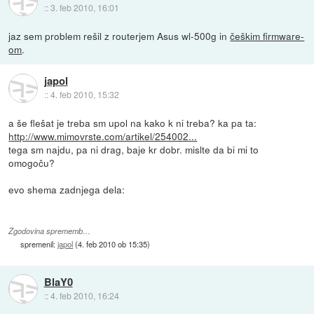
::
3. feb 2010, 16:01
jaz sem problem rešil z routerjem Asus wl-500g in
češkim firmware-
om
.
japol
::
4. feb 2010, 15:32
a še flešat je treba sm upol na kako k ni treba? ka pa ta:
http://www.mimovrste.com/artikel/254002...
tega sm najdu, pa ni drag, baje kr dobr. mislte da bi mi to
omogoču?
evo shema zadnjega dela:
Zgodovina sprememb…
spremenil:
japol
(
4. feb 2010 ob 15:35
)
BlaY0
::
4. feb 2010, 16:24