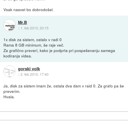
Vsak nasvet bo dobrodošel.
Mr.B
::
1. feb 2010, 20:15
1x disk za sistem, ostalo v radi 0
Rama 8 GB minimum, še raje več.
Za grafično preveri, kako je podprta pri pospeševanju samega
kodiranja videa.
gorski volk
::
2. feb 2010, 17:40
Ja, disk za sistem imam že, ostala dva dam v raid 0. Za grafo pa še
preverim.
Hvala.