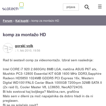
☰
Forum
»
Kaj kupiti
»
komp za montažo HD
komp za montažo HD
gorski volk
::
1. feb 2010, 19:56
Rad bi sestavil comp za videomontažo. Izbral sem naslednje:
Intel CORE i7 920 2.660GHz 8MB LGA, matična ASUS P6T atx,
Mushkin PC3-12800 Essential KIT 6GB 1600 MHz DDR3,Sapphire
Radeon HD5850 1024MB GDDR5 PCI Express 16x, Western
Digital WD1001FALS Caviar Black 1000GB 7200rpm 32MB SATA II
(2x raid 0), Cooler Master V8, LC8650, NecAD724OS.
Bi kdo svetoval kaj boljšega? Matična,ram, grafična
Malo sem v dilemi za moč napajalnika da dobro hladi in da ni
preglasen.
Bi se ga splačalo navit?