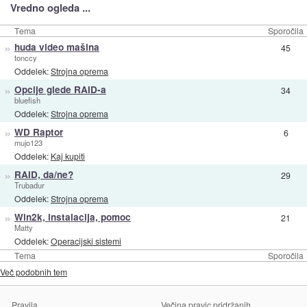
Vredno ogleda ...
Tema
Sporočila
»
huda video mašina
45
tonccy
Oddelek:
Strojna oprema
»
Opcije glede RAID-a
34
bluefish
Oddelek:
Strojna oprema
»
WD Raptor
6
mujo123
Oddelek:
Kaj kupiti
»
RAID, da/ne?
29
Trubadur
Oddelek:
Strojna oprema
»
Win2k, instalacija, pomoc
21
Matty
Oddelek:
Operacijski sistemi
Tema
Sporočila
Več podobnih tem
Pravila
Večina pravic pridržanih