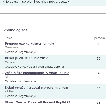
ki je povsem sprejemliva. ni pa nek presežek.
Vredno ogleda ...
Tema
Sporočila
»
Preprost exe kalkulator formule
20
CleanPower
Oddelek:
Programiranje
»
Prišel je Visual Studio 2017
50
McHusch
Oddelek:
Novice
/
Ostala programska oprema
»
Začetniško programiranje & Visual studio
9
roli
Oddelek:
Programiranje
»
Nekaj vprašanj z zvezi s programiranjem
44
<JuRe>
Oddelek:
Programiranje
»
Visual C++ oz. Basic ali Borland Deplhi 7?
38
freejack