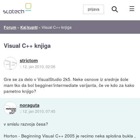
☰
Forum
»
Kaj kupiti
»
Visual C++ knjiga
Visual C++ knjiga
strictom
::
12. jan 2010, 02:06
Gre se za delo v VisualStudio 2k5. Neke osnove iz srednje šole
mam tko da bol begginer/intermediate varijanta, če ve kdo za kako
pametno knjigo?
noraguta
::
12. jan 2010, 07:45
v smislu razvoja česa?
Horton - Beginning Visual C++ 2005 je recimo neka splošna bukla ,