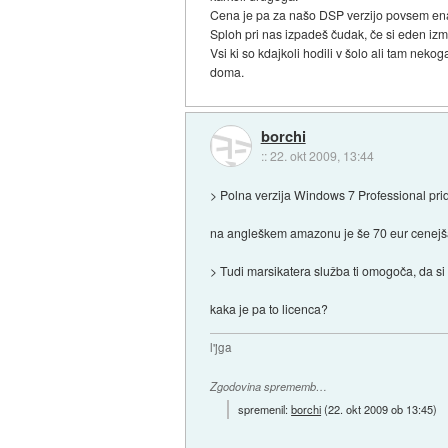
Cena je pa za našo DSP verzijo povsem ena
Sploh pri nas izpadeš čudak, če si eden izme
Vsi ki so kdajkoli hodili v šolo ali tam neko
doma.
borchi
::
22. okt 2009, 13:44
> Polna verzija Windows 7 Professional prid
na angleškem amazonu je še 70 eur cenejša, 
> Tudi marsikatera služba ti omogoča, da si 
kaka je pa to licenca?
l'jga
Zgodovina sprememb…
spremenil:
borchi
(
22. okt 2009 ob 13:45
)