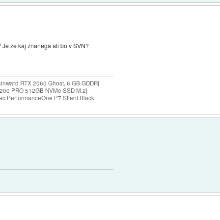
 Je že kaj znanega ali bo v SVN?
Gainward RTX 2060 Ghost, 6 GB GDDR|
8200 PRO 512GB NVMe SSD M.2|
ec PerformanceOne P7 Silent Black|