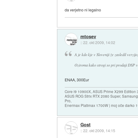
da verjetno ni legalno
mtosev
::
22. okt 2009, 14:02
A je kdo kje v Sloveniji že zasledil verzij
Oziroma kako strogi so pri prodaji DSP ve
ENAA, 300Eur
Core i9 10900X, ASUS Prime X299 Edition 
ASUS ROG Strix RTX 2080 Super, Samsung
Pro,
Enermax Platimax 1700W | moj oče darko 
Gost
::
22. okt 2009, 14:15