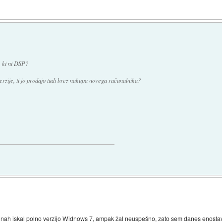
o, ki ni DSP?
rzije, ti jo prodajo tudi brez nakupa novega računalnika?
vinah iskal polno verzijo Widnows 7, ampak žal neuspešno, zato sem danes enosta