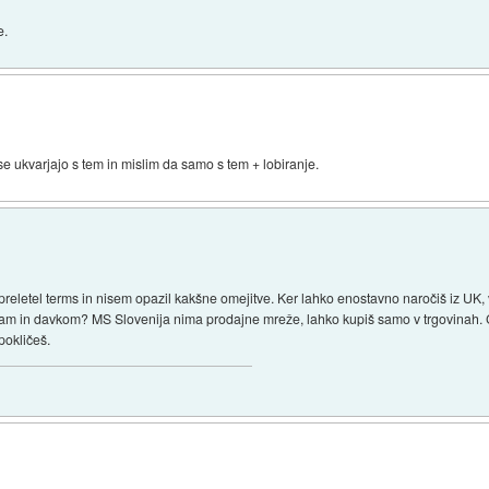
e.
se ukvarjajo s tem in mislim da samo s tem + lobiranje.
reletel terms in nisem opazil kakšne omejitve. Ker lahko enostavno naročiš iz UK, 
nam in davkom? MS Slovenija nima prodajne mreže, lahko kupiš samo v trgovinah. 
pokličeš.