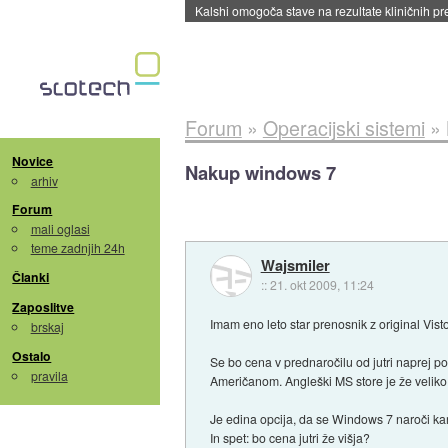
Sandisk že prodal več kot polovico SSD-jev za 
Forum
»
Operacijski sistemi
»
Novice
Nakup windows 7
arhiv
Forum
mali oglasi
teme zadnjih 24h
Wajsmiler
Članki
::
21. okt 2009, 11:24
Zaposlitve
Imam eno leto star prenosnik z original Vis
brskaj
Ostalo
Se bo cena v prednaročilu od jutri naprej po
pravila
Američanom. Angleški MS store je že veliko
Je edina opcija, da se Windows 7 naroči kar
In spet: bo cena jutri že višja?