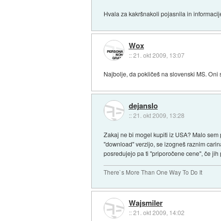
Hvala za kakršnakoli pojasnila in informacij
Wox
::
21. okt 2009, 13:07
Najbolje, da pokličeš na slovenski MS. Oni 
dejanslo
::
21. okt 2009, 13:28
Zakaj ne bi mogel kupiti iz USA? Malo sem p
"download" verzijo, se izogneš raznim cari
posredujejo pa ti "priporočene cene", če jih 
There`s More Than One Way To Do It
Wajsmiler
::
21. okt 2009, 14:02