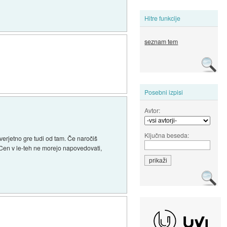
Hitre funkcije
seznam tem
Posebni izpisi
Avtor:
Ključna beseda:
verjetno gre tudi od tam. Če naročiš
Cen v le-teh ne morejo napovedovati,