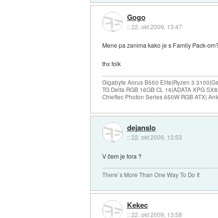
Gogo
::
22. okt 2009, 13:47
Mene pa zanima kako je s Family Pack-om?
thx folk
Gigabyte Aorus B550 Elite|Ryzen 3 3100|
TG Delta RGB 16GB CL 16|ADATA XPG SX
Chieftec Photon Series 650W RGB ATX| Ant
dejanslo
::
22. okt 2009, 13:53
V čem je fora ?
There`s More Than One Way To Do It
Kekec
::
22. okt 2009, 13:58