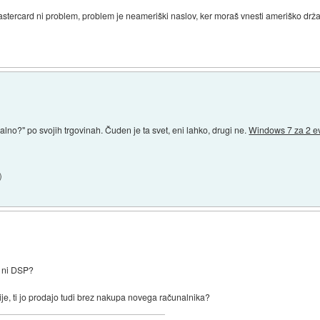
stercard ni problem, problem je neameriški naslov, ker moraš vnesti ameriško drža
galno?" po svojih trgovinah. Čuden je ta svet, eni lahko, drugi ne.
Windows 7 za 2 e
)
ki ni DSP?
ije, ti jo prodajo tudi brez nakupa novega računalnika?