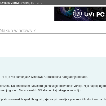
naslednji dve leti
::
včeraj ob 11:37
Nakup windows 7
to, ki bi jo rad zamenjal z Windows 7. Brezplačna nadgradnja odpade.
dražila? Na ameriškem "MS storu" je na voljo "download" verzija, ki je najbolj ugod
 manj ugoden. Na slovenskih MS straneh kaj takega ni na voljo.
 preko slovenskih spletnih trgovin, kjer se pro verzija v prednaročilu dobi za cca