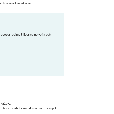
j lahko downloadaš obe.
cesor recimo ti licenca ne velja več.
ih državah.
 jih bodo poslali samostojno brez da kupiš