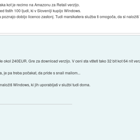
ka kot je recimo na Amazonu za Retail verzijo.
d tistih 100 ljudi, ki v Sloveniji kupijo Windows.
ga poznajo dobijo licenco zastonj. Tudi marsikatera služba ti omogoča, da si naložiš 
e okol 240EUR. Gre za download verzijo. V ceni sta všteti tako 32 bit kot 64 nit ve
je pa treba počakat, da pride s snail mailom...
naložiš Windows, ki jih uporabljaš v službi tudi doma.