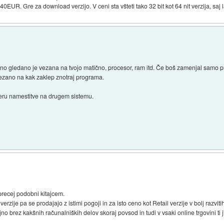
0EUR. Gre za download verzijo. V ceni sta všteti tako 32 bit kot 64 nit verzija, sa
gledano je vezana na tvojo matično, procesor, ram itd. Če boš zamenjal samo pro
 vezano na kak zaklep znotraj programa.
meru namestitve na drugem sistemu.
recej podobni kitajcem.
verzije pa se prodajajo z istimi pogoji in za isto ceno kot Retail verzije v bolj razvit
no brez kakšnih računalniških delov skoraj povsod in tudi v vsaki online trgovini ti