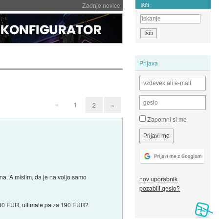
Išči:
Zadnje novice
Prijava
«
1
2
»
Zapomni si me
na. A mislim, da je na voljo samo
nov uporabnik
pozabili geslo?
. 140 EUR, ultimate pa za 190 EUR?