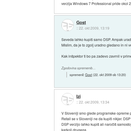
verzija Windows 7 Professional pride okol 24
Gost
::
22. okt 2009, 13:19
Seveda lahko kupiš samo DSP. Ampak uradno 
Mislim, da je to zgolj uradno gledano in ni
Kak inšpektor ti bo pa zadevo zavrnil v pri
Zgodovina sprememb…
spremenil:
Gost
(
22. okt 2009 ob 13:20
)
Izi
::
22. okt 2009, 13:34
V Sloveniji smo glede programske opreme p
Retail se v Sloveniji ne da kupiti nikjer. DSP 
DSP verzijo lahko kupiš ali naročiš samostoj
karkoli drugega.