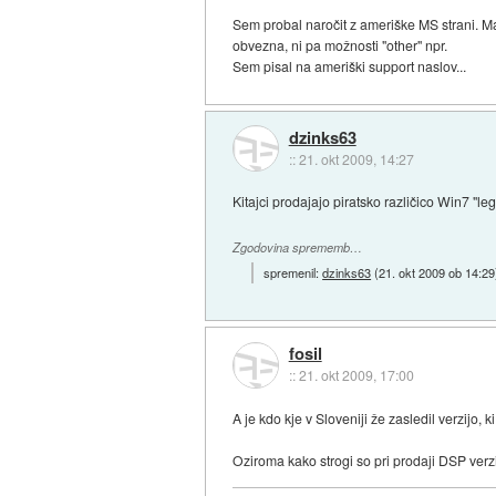
Sem probal naročit z ameriške MS strani. Ma
obvezna, ni pa možnosti "other" npr.
Sem pisal na ameriški support naslov...
dzinks63
::
21. okt 2009, 14:27
Kitajci prodajajo piratsko različico Win7 "le
Zgodovina sprememb…
spremenil:
dzinks63
(
21. okt 2009 ob 14:29
fosil
::
21. okt 2009, 17:00
A je kdo kje v Sloveniji že zasledil verzijo, 
Oziroma kako strogi so pri prodaji DSP verz