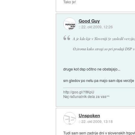
Tako je!
Good Guy
::
22. okt 2009, 12:26
A je kdo kje v Sloveniji že zasledil verzij
Oziroma kako strogi so pri prodaji DSP ve
druge kot dsp očitno ne obstajajo...
sm gledov po netu pa majo sam dps verzije
http://goo.gl/7ItKpU
Naj računalnik dela za vas^^
Unspoken
::
22. okt 2009, 13:18
Tudi sam sem zadnje dni v slovenskih trgo