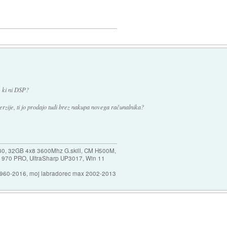
o, ki ni DSP?
rzije, ti jo prodajo tudi brez nakupa novega računalnika?
30, 32GB 4x8 3600Mhz G.skill, CM H500M,
 970 PRO, UltraSharp UP3017, Win 11
1960-2016, moj labradorec max 2002-2013