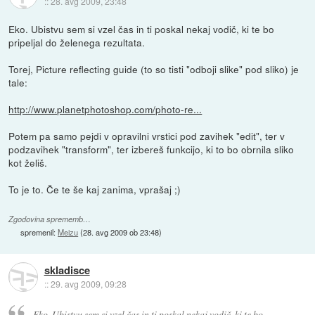
::
28. avg 2009, 23:48
Eko. Ubistvu sem si vzel čas in ti poskal nekaj vodič, ki te bo
pripeljal do želenega rezultata.
Torej, Picture reflecting guide (to so tisti "odboji slike" pod sliko) je
tale:
http://www.planetphotoshop.com/photo-re...
Potem pa samo pejdi v opravilni vrstici pod zavihek "edit", ter v
podzavihek "transform", ter izbereš funkcijo, ki to bo obrnila sliko
kot želiš.
To je to. Če te še kaj zanima, vprašaj ;)
Zgodovina sprememb…
spremenil:
Meizu
(
28. avg 2009 ob 23:48
)
skladisce
::
29. avg 2009, 09:28
Eko. Ubistvu sem si vzel čas in ti poskal nekaj vodič, ki te bo