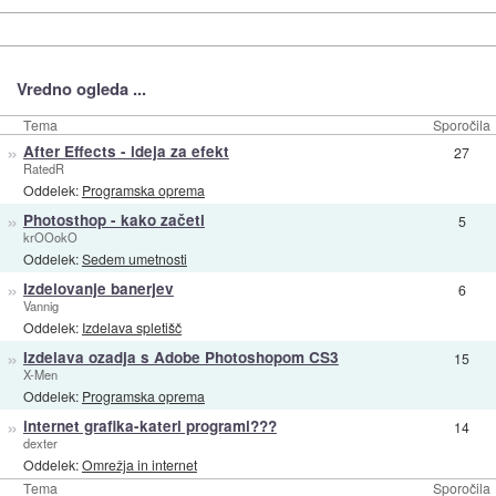
Vredno ogleda ...
Tema
Sporočila
»
After Effects - ideja za efekt
27
RatedR
Oddelek:
Programska oprema
»
Photosthop - kako začeti
5
krOOokO
Oddelek:
Sedem umetnosti
»
Izdelovanje banerjev
6
Vannig
Oddelek:
Izdelava spletišč
»
Izdelava ozadja s Adobe Photoshopom CS3
15
X-Men
Oddelek:
Programska oprema
»
internet grafika-kateri programi???
14
dexter
Oddelek:
Omrežja in internet
Tema
Sporočila