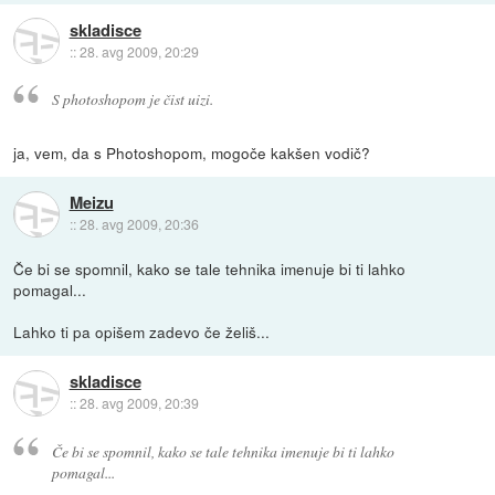
skladisce
::
28. avg 2009, 20:29
S photoshopom je čist uizi.
ja, vem, da s Photoshopom, mogoče kakšen vodič?
Meizu
::
28. avg 2009, 20:36
Če bi se spomnil, kako se tale tehnika imenuje bi ti lahko
pomagal...
Lahko ti pa opišem zadevo če želiš...
skladisce
::
28. avg 2009, 20:39
Če bi se spomnil, kako se tale tehnika imenuje bi ti lahko
pomagal...