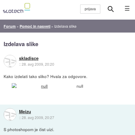
☰
Forum
»
Pomoč in nasveti
»
Izdelava slike
Izdelava slike
skladisce
::
28. avg 2009, 20:20
Kako izdelati tako sliko? Hvala za odgovore.
null
Meizu
::
28. avg 2009, 20:27
S photoshopom je čist uizi.