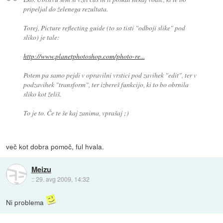
pripeljal do želenega rezultata.
Torej, Picture reflecting guide (to so tisti "odboji slike" pod
sliko) je tale:
http://www.planetphotoshop.com/photo-re...
Potem pa samo pejdi v opravilni vrstici pod zavihek "edit", ter v
podzavihek "transform", ter izbereš funkcijo, ki to bo obrnila
sliko kot želiš.
To je to. Če te še kaj zanima, vprašaj ;)
več kot dobra pomoč, ful hvala.
Meizu
::
29. avg 2009, 14:32
Ni problema