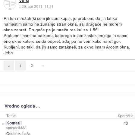
Volk|
::
29. apr 2011, 11:51
Pri teh mrežah(ki sem jih sam kupil), je problem, da jih lahko
namestim samo na zunanjo stran okna, saj drugače ne morem
okna zapret. Drugače pa je mreža res kul za 1.5€.
Problem imam na balkonu, katerega imam zastekljenjega in samo
eno okno katero se da odpret, zdaj pa ne vem kako naret gor.
Kupljeni, so taki, da jih samo zatakneš, za okno.Imam Arcont okna.
Jeba
2
»
«
1
Vredno ogleda ...
Tema
Sporočila
»
Komarji
46
uporabnik832
Oddelek:
Loža