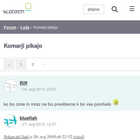
☰
Forum
»
Loža
»
Komarji pikajo
Komarji pikajo
2
»
«
1
Riff
::
26. avg 2010, 23:00
ko bo zima in mraz ne bo preoblema k bo vse pocrkalo
bluefish
::
27. avg 2010, 12:37
Yohan del Sud
je
26. avg 2010 ob 22:52
izjavil
: