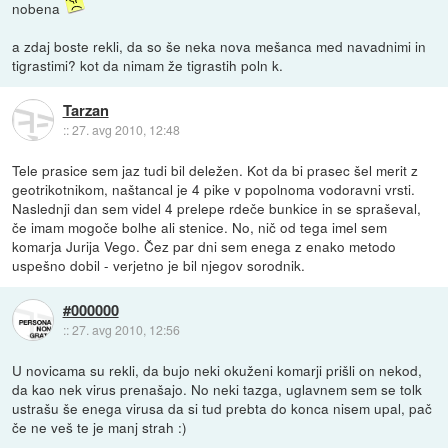
nobena
a zdaj boste rekli, da so še neka nova mešanca med navadnimi in
tigrastimi? kot da nimam že tigrastih poln k.
Tarzan
::
27. avg 2010, 12:48
Tele prasice sem jaz tudi bil deležen. Kot da bi prasec šel merit z
geotrikotnikom, naštancal je 4 pike v popolnoma vodoravni vrsti.
Naslednji dan sem videl 4 prelepe rdeče bunkice in se spraševal,
če imam mogoče bolhe ali stenice. No, nič od tega imel sem
komarja Jurija Vego. Čez par dni sem enega z enako metodo
uspešno dobil - verjetno je bil njegov sorodnik.
#000000
::
27. avg 2010, 12:56
U novicama su rekli, da bujo neki okuženi komarji prišli on nekod,
da kao nek virus prenašajo. No neki tazga, uglavnem sem se tolk
ustrašu še enega virusa da si tud prebta do konca nisem upal, pač
če ne veš te je manj strah :)