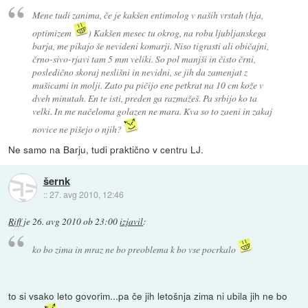
Mene tudi zanima, če je kakšen entimolog v naših vrstah (hja,
optimizem
) Kakšen mesec tu okrog, na robu ljubljanskega
barja, me pikajo še nevideni komarji. Niso tigrasti ali običajni,
črno-sivo-rjavi tam 5 mm veliki. So pol manjši in čisto črni,
posledično skoraj neslišni in nevidni, se jih da zamenjat z
mušicami in molji. Zato pa pičijo ene petkrat na 10 cm kože v
dveh minutah. En te isti, preden ga razmažeš. Pa srbijo ko ta
velki. In me načeloma golazen ne mara. Kva so to zaeni in zakaj
novice ne pišejo o njih?
Ne samo na Barju, tudi praktično v centru LJ.
šernk
::
27. avg 2010, 12:46
Riff
je
26. avg 2010 ob 23:00
izjavil
:
ko bo zima in mraz ne bo preoblema k bo vse pocrkalo
to si vsako leto govorim...pa če jih letošnja zima ni ubila jih ne bo