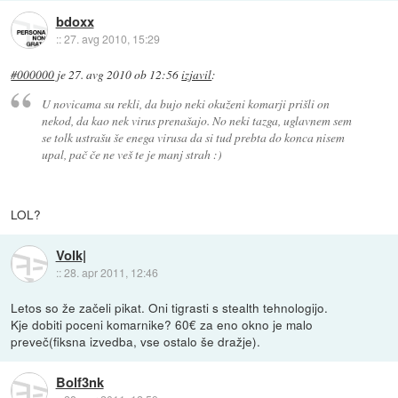
bdoxx
::
27. avg 2010, 15:29
#000000
je
27. avg 2010 ob 12:56
izjavil
:
U novicama su rekli, da bujo neki okuženi komarji prišli on
nekod, da kao nek virus prenašajo. No neki tazga, uglavnem sem
se tolk ustrašu še enega virusa da si tud prebta do konca nisem
upal, pač če ne veš te je manj strah :)
LOL?
Volk|
::
28. apr 2011, 12:46
Letos so že začeli pikat. Oni tigrasti s stealth tehnologijo.
Kje dobiti poceni komarnike? 60€ za eno okno je malo
preveč(fiksna izvedba, vse ostalo še dražje).
Bolf3nk