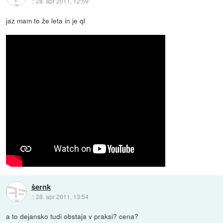
::
28. apr 2011, 12:59
jaz mam to že leta in je ql
šernk
::
28. apr 2011, 13:54
a to dejansko tudi obstaja v praksi? cena?