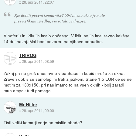
::
28. apr 2011, 22:07
Kje dobiti poceni komarnike? 60€ za eno okno je malo
preveč(fiksna izvedba, vse ostalo še dražje).
V hoferju in lidlu jih imajo občasno. V lidlu so jih imel ravno kakšne
14 dni nazaj. Mal bodi pozoren na njihove ponudbe.
TRIROG
::
29. apr 2011, 08:59
Zakaj pa ne greš enostavno v bauhaus in kupiš mrežo za okna.
Zraven dobiš še samolepilni trak z ježkom. Stane 1,5 EUR če se ne
motim za 130x150. pri nas imamo to na vseh oknih - bolj zaradi
muh ampak tudi pomaga.
Mr Hilter
::
29. apr 2011, 09:00
Tisti veliki komarji verjetno mislite obade?