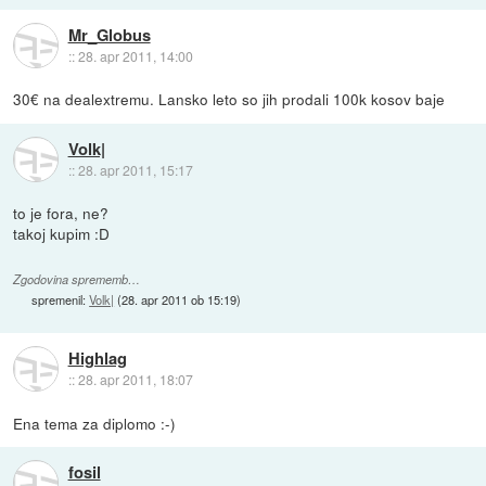
Mr_Globus
::
28. apr 2011, 14:00
30€ na dealextremu. Lansko leto so jih prodali 100k kosov baje
Volk|
::
28. apr 2011, 15:17
to je fora, ne?
takoj kupim :D
Zgodovina sprememb…
spremenil:
Volk|
(
28. apr 2011 ob 15:19
)
Highlag
::
28. apr 2011, 18:07
Ena tema za diplomo :-)
fosil