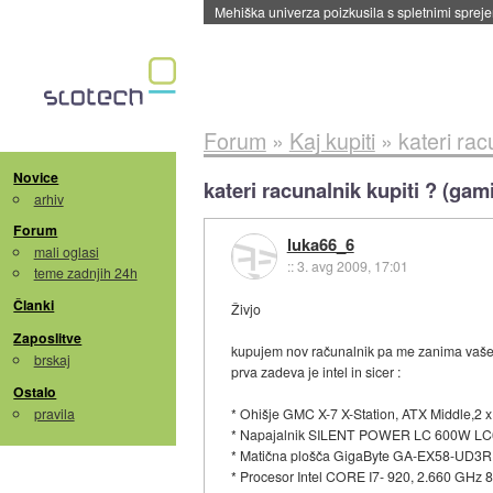
Evropska vesoljska agencija razvija svojo rak
Forum
»
Kaj kupiti
»
kateri rac
Novice
kateri racunalnik kupiti ? (gam
arhiv
Forum
luka66_6
mali oglasi
::
3. avg 2009, 17:01
teme zadnjih 24h
Članki
Živjo
Zaposlitve
kupujem nov računalnik pa me zanima vaše mn
brskaj
prva zadeva je intel in sicer :
Ostalo
pravila
* Ohišje GMC X-7 X-Station, ATX Middle,2 
* Napajalnik SILENT POWER LC 600W LC660
* Matična plošča GigaByte GA-EX58-UD3R
* Procesor Intel CORE I7- 920, 2.660 GH