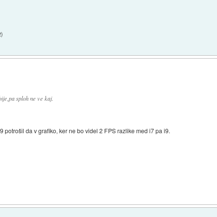
2
)
ije,pa sploh ne ve kaj.
 potrošil da v grafiko, ker ne bo videl 2 FPS razlike med i7 pa i9.