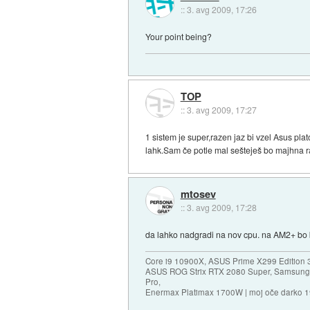
::
3. avg 2009, 17:26
Your point being?
TOP
::
3. avg 2009, 17:27
1 sistem je super,razen jaz bi vzel Asus pla
lahk.Sam če potle mal sešteješ bo majhna r
mtosev
::
3. avg 2009, 17:28
da lahko nadgradi na nov cpu. na AM2+ bo b
Core i9 10900X, ASUS Prime X299 Edition 
ASUS ROG Strix RTX 2080 Super, Samsung
Pro,
Enermax Platimax 1700W | moj oče darko 