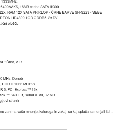
, 1333MHz,
WD6400AAKS, 16MB cache SATA-II/300
 22X, RAM 12X SATA PRIKLOP - ČRNE BARVE SH-S223F/BEBE
I RADEON HD4890 1GB GDDR5, 2x DVI
ični plošči.
AF" Črna, ATX
000 MHz, Deneb
, DDR II, 1066 MHz 2x
R 5, PCI-Express™ 16x
ck™" 640 GB, Serial ATAII, 32 MB
tjevi strani)
e zanima vaše mnenje, katerega in zakaj, se kaj splača zamenjati itd ...