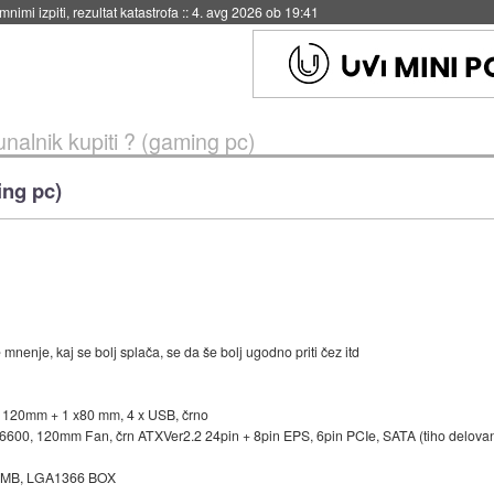
eto za večkratno uporabo
::
4. avg 2026 ob 19:41
unalnik kupiti ? (gaming pc)
ing pc)
enje, kaj se bolj splača, se da še bolj ugodno priti čez itd
x 120mm + 1 x80 mm, 4 x USB, črno
0, 120mm Fan, črn ATXVer2.2 24pin + 8pin EPS, 6pin PCIe, SATA (tiho delovan
z 8MB, LGA1366 BOX