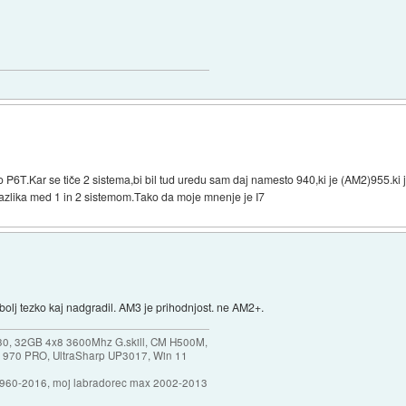
to P6T.Kar se tiče 2 sistema,bi bil tud uredu sam daj namesto 940,ki je (AM2)955.ki
azlika med 1 in 2 sistemom.Tako da moje mnenje je I7
olj tezko kaj nadgradil. AM3 je prihodnjost. ne AM2+.
30, 32GB 4x8 3600Mhz G.skill, CM H500M,
 970 PRO, UltraSharp UP3017, Win 11
1960-2016, moj labradorec max 2002-2013