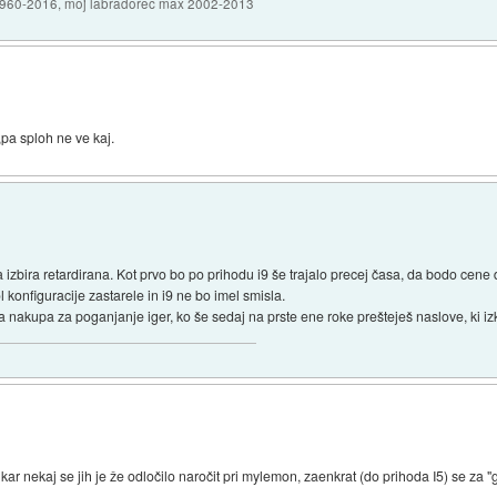
1960-2016, moj labradorec max 2002-2013
,pa sploh ne ve kaj.
aka izbira retardirana. Kot prvo bo po prihodu i9 še trajalo precej časa, da bodo cen
 konfiguracije zastarele in i9 ne bo imel smisla.
akupa za poganjanje iger, ko še sedaj na prste ene roke prešteješ naslove, ki izkor
r nekaj se jih je že odločilo naročit pri mylemon, zaenkrat (do prihoda I5) se za "