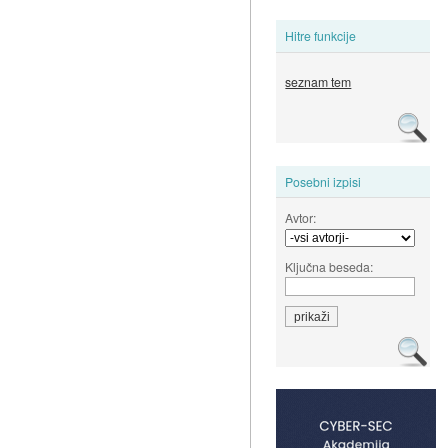
Hitre funkcije
seznam tem
Posebni izpisi
Avtor:
Ključna beseda: