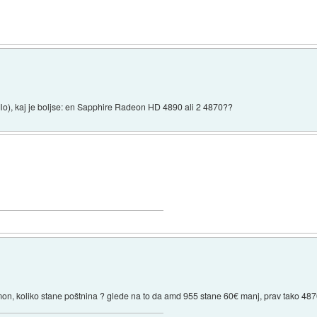
, kaj je boljse: en Sapphire Radeon HD 4890 ali 2 4870??
mon, koliko stane poštnina ? glede na to da amd 955 stane 60€ manj, prav tako 48