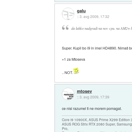
galu
::
3. avg 2009, 17:32
da lahko nadgradi na nov cpu. na AM2+ bo
Super. Kupil bo i9 in imel HD4890. Nimaš b
+1 za Mtoseva
.. NOT.
mtosev
::
3. avg 2009, 17:39
ce nisi razumel ti ne morem pomagat.
Core i9 10900X, ASUS Prime X299 Edition 
ASUS ROG Strix RTX 2080 Super, Samsung
Pro,