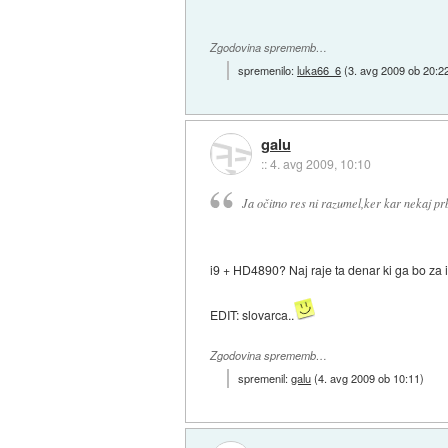
Zgodovina sprememb…
spremenilo:
luka66_6
(
3. avg 2009 ob 20:2
galu
::
4. avg 2009, 10:10
Ja očitno res ni razumel,ker kar nekaj prb
i9 + HD4890? Naj raje ta denar ki ga bo za i9
EDIT: slovarca..
Zgodovina sprememb…
spremenil:
galu
(
4. avg 2009 ob 10:11
)