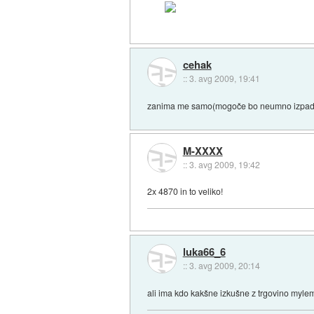
cehak
::
3. avg 2009, 19:41
zanima me samo(mogoče bo neumno izpadlo)
M-XXXX
::
3. avg 2009, 19:42
2x 4870 in to veliko!
luka66_6
::
3. avg 2009, 20:14
ali ima kdo kakšne izkušne z trgovino myle