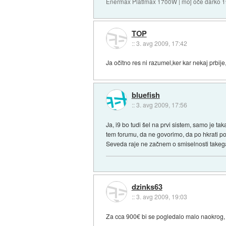
Enermax Platimax 1700W | moj oče darko 
TOP
::
3. avg 2009, 17:42
Ja očitno res ni razumel,ker kar nekaj prbije
bluefish
::
3. avg 2009, 17:56
Ja, i9 bo tudi šel na prvi sistem, samo je t
tem forumu, da ne govorimo, da po hkrati pol
Seveda raje ne začnem o smiselnosti takega n
dzinks63
::
3. avg 2009, 19:03
Za cca 900€ bi se pogledalo malo naokrog, ka