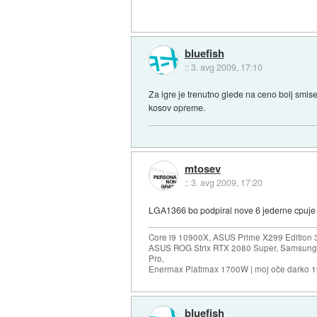
bluefish
::
3. avg 2009, 17:10
Za igre je trenutno glede na ceno bolj smi
kosov opreme.
mtosev
::
3. avg 2009, 17:20
LGA1366 bo podpiral nove 6 jederne cpuje -
Core i9 10900X, ASUS Prime X299 Edition 
ASUS ROG Strix RTX 2080 Super, Samsung
Pro,
Enermax Platimax 1700W | moj oče darko 
bluefish