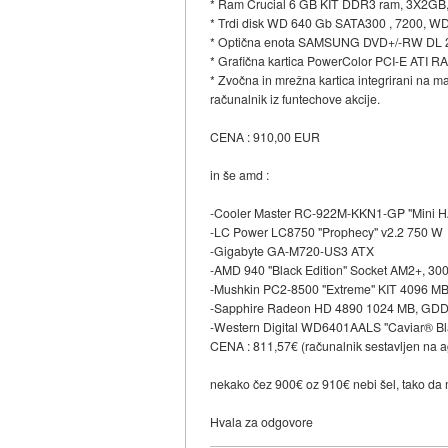
* Ram Crucial 6 GB KIT DDR3 ram, 3X2GB
* Trdi disk WD 640 Gb SATA300 , 7200, 
* Optična enota SAMSUNG DVD+/-RW DL
* Grafična kartica PowerColor PCI-E AT
* Zvočna in mrežna kartica integrirani na mat
računalnik iz funtechove akcije.
CENA : 910,00 EUR
in še amd :
-Cooler Master RC-922M-KKN1-GP "Mini H
-LC Power LC8750 "Prophecy" v2.2 750 W
-Gigabyte GA-M720-US3 ATX
-AMD 940 "Black Edition" Socket AM2+, 3
-Mushkin PC2-8500 "Extreme" KIT 4096 MB
-Sapphire Radeon HD 4890 1024 MB, GDD
-Western Digital WD6401AALS "Caviar® Bla
CENA : 811,57€ (računalnik sestavljen na ag
nekako čez 900€ oz 910€ nebi šel, tako da m
Hvala za odgovore