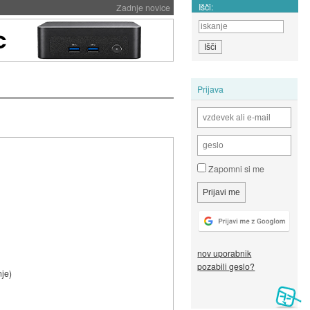
Išči:
Zadnje novice
Prijava
Zapomni si me
nov uporabnik
pozabili geslo?
je)