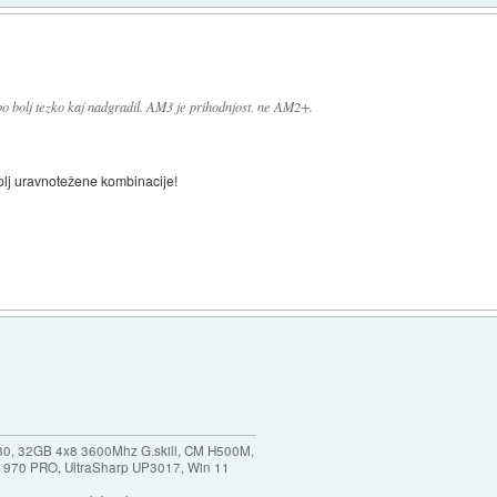
 bolj tezko kaj nadgradil. AM3 je prihodnjost. ne AM2+.
olj uravnotežene kombinacije!
30, 32GB 4x8 3600Mhz G.skill, CM H500M,
 970 PRO, UltraSharp UP3017, Win 11