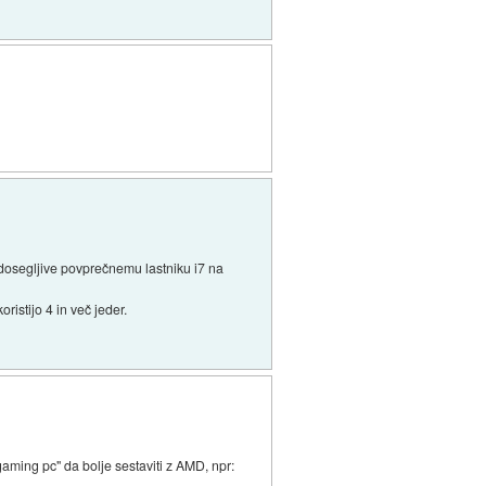
e dosegljive povprečnemu lastniku i7 na
istijo 4 in več jeder.
gaming pc" da bolje sestaviti z AMD, npr: