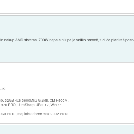
seln nakup AMD sistema. 700W napajalnik pa je veliko preveč, tudi če planiraš poz
 i9.
30, 32GB 4x8 3600Mhz G.skill, CM H500M,
 970 PRO, UltraSharp UP3017, Win 11
1960-2016, moj labradorec max 2002-2013