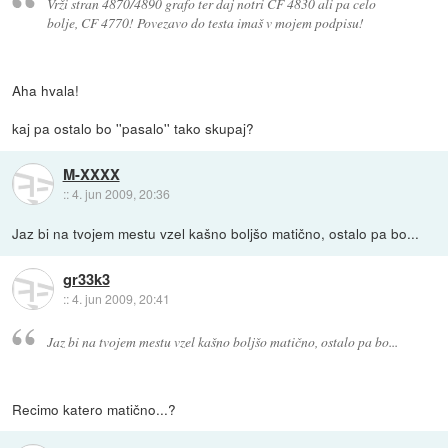
Vrži stran 4870/4890 grafo ter daj notri CF 4830 ali pa celo
bolje, CF 4770! Povezavo do testa imaš v mojem podpisu!
Aha hvala!
kaj pa ostalo bo ''pasalo'' tako skupaj?
M-XXXX
::
4. jun 2009, 20:36
Jaz bi na tvojem mestu vzel kašno boljšo matično, ostalo pa bo...
gr33k3
::
4. jun 2009, 20:41
Jaz bi na tvojem mestu vzel kašno boljšo matično, ostalo pa bo...
Recimo katero matično...?