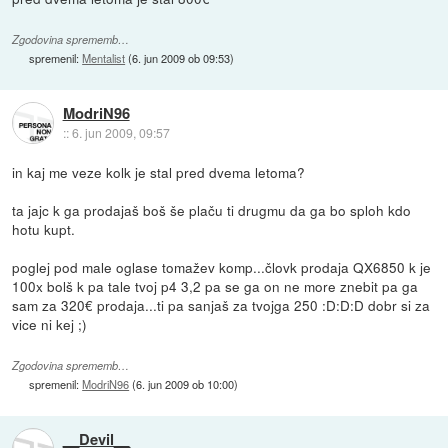
Zgodovina sprememb…
spremenil:
Mentalist
(
6. jun 2009 ob 09:53
)
ModriN96
::
6. jun 2009, 09:57
in kaj me veze kolk je stal pred dvema letoma?
ta jajc k ga prodajaš boš še plaču ti drugmu da ga bo sploh kdo
hotu kupt.
poglej pod male oglase tomažev komp...človk prodaja QX6850 k je
100x bolš k pa tale tvoj p4 3,2 pa se ga on ne more znebit pa ga
sam za 320€ prodaja...ti pa sanjaš za tvojga 250 :D:D:D dobr si za
vice ni kej ;)
Zgodovina sprememb…
spremenil:
ModriN96
(
6. jun 2009 ob 10:00
)
__Devil__