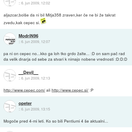
::
6. jun 2009, 12:02
aljazcar,bolše da ni bil Mitja358 zraven,ker če ne bi že takrat
zvedu,kak cepec si.
ModriN96
::
6. jun 2009, 12:07
pa ni on cepec no...kko ga loh tko grdo žalte... :D on sam pač rad
da velik dnarja od sebe za stvari k nimajo nobene vrednosti :D:D:D
__Devil__
::
6. jun 2009, 12:13
http://www.cepec.com/
ali
http://www.cepec.si/
:P
opeter
::
6. jun 2009, 13:15
Mogoče pred 4-mi leti. Ko so bili Pentiumi 4 še aktualni...