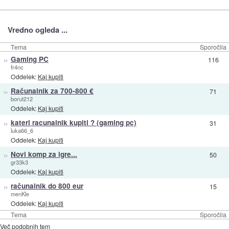
Vredno ogleda ...
Tema
Sporočila
»
Gaming PC
116
fr4nc
Oddelek:
Kaj kupiti
»
Računalnik za 700-800 €
71
borut212
Oddelek:
Kaj kupiti
»
kateri racunalnik kupiti ? (gaming pc)
31
luka66_6
Oddelek:
Kaj kupiti
»
Novi komp za igre...
50
gr33k3
Oddelek:
Kaj kupiti
»
računalnik do 800 eur
15
menKle
Oddelek:
Kaj kupiti
Tema
Sporočila
Več podobnih tem