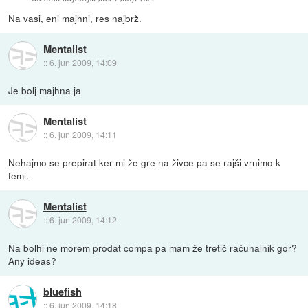
Na vasi, eni majhni, res najbrž.
Mentalist
::
6. jun 2009, 14:09
Je bolj majhna ja
Mentalist
::
6. jun 2009, 14:11
Nehajmo se prepirat ker mi že gre na živce pa se rajši vrnimo k
temi.
Mentalist
::
6. jun 2009, 14:12
Na bolhi ne morem prodat compa pa mam že tretič računalnik gor?
Any ideas?
bluefish
::
6. jun 2009, 14:18