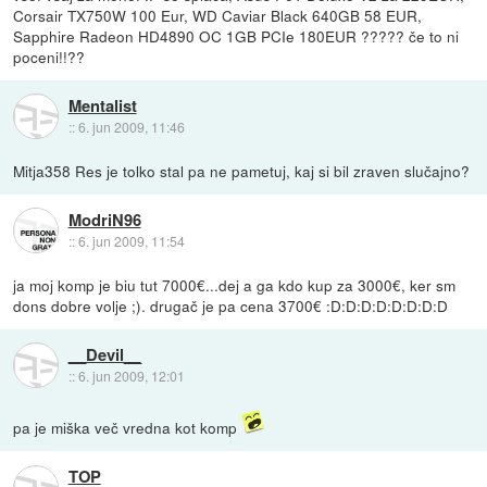
Corsair TX750W 100 Eur, WD Caviar Black 640GB 58 EUR,
Sapphire Radeon HD4890 OC 1GB PCIe 180EUR ????? če to ni
poceni!!??
Mentalist
::
6. jun 2009, 11:46
Mitja358 Res je tolko stal pa ne pametuj, kaj si bil zraven slučajno?
ModriN96
::
6. jun 2009, 11:54
ja moj komp je biu tut 7000€...dej a ga kdo kup za 3000€, ker sm
dons dobre volje ;). drugač je pa cena 3700€ :D:D:D:D:D:D:D:D
__Devil__
::
6. jun 2009, 12:01
pa je miška več vredna kot komp
TOP