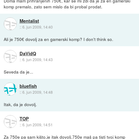
Doma mam prihranjenih 750€, kar se mi zdi da je za en gamerski
komp premalo, zato sem mislo da bi probal prodat.
Mentalist
::
6. jun 2009, 14:40
Ali je 750€ dovolj za en gamerski komp? I don't think so.
DaVidQ
::
6. jun 2009, 14:43
Seveda da je...
bluefish
::
6. jun 2009, 14:48
Itak, da je dovolj.
TOP
::
6. jun 2009, 14:51
Za 750e pa sam kišto,je itak dovolj.750e maš pa tisti tvoj komp