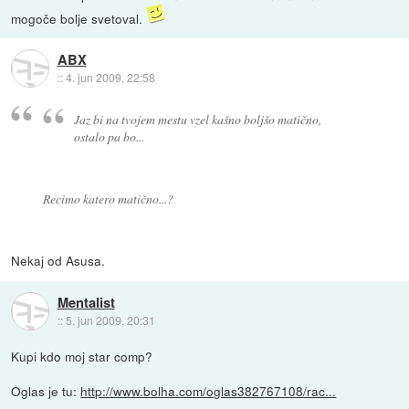
mogoče bolje svetoval.
ABX
::
4. jun 2009, 22:58
Jaz bi na tvojem mestu vzel kašno boljšo matično,
ostalo pa bo...
Recimo katero matično...?
Nekaj od Asusa.
Mentalist
::
5. jun 2009, 20:31
Kupi kdo moj star comp?
Oglas je tu:
http://www.bolha.com/oglas382767108/rac...