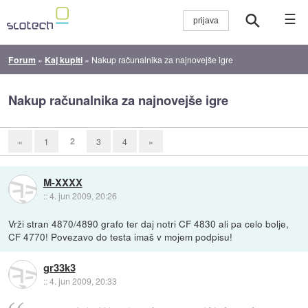
☰
Forum
»
Kaj kupiti
»
Nakup računalnika za najnovejše igre
Nakup računalnika za najnovejše igre
2
«
1
3
4
»
M-XXXX
::
4. jun 2009, 20:26
Vrži stran 4870/4890 grafo ter daj notri CF 4830 ali pa celo bolje,
CF 4770! Povezavo do testa imaš v mojem podpisu!
gr33k3
::
4. jun 2009, 20:33