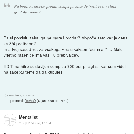
Na bolhi ne morem prodat compa pa mam že tretič računalnik
gor? Any ideas?
Pa si pomislu zakaj ga ne moreš prodat? Mogoče zato ker je cena
za 3/4 pretirana?
In a tvoj sosed ve, za vsakega v vasi kakšen rač. ima ? :D Malo
vrjetno razen če ima vas 10 prebivalcev...
EDIT: na hitro sestavljen comp za 900 eur pr agt.si, ker sem videl
na začetku teme da ga kupuješ.
Zgodovina sprememb…
spremenil:
DaVidQ
(
6. jun 2009 ob 14:40
)
Mentalist
::
6. jun 2009, 14:39