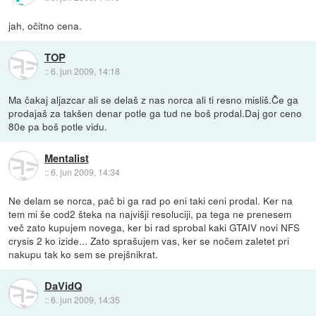
jah, očitno cena.
TOP
::
6. jun 2009, 14:18
Ma čakaj aljazcar ali se delaš z nas norca ali ti resno misliš.Če ga
prodajaš za takšen denar potle ga tud ne boš prodal.Daj gor ceno
80e pa boš potle vidu.
Mentalist
::
6. jun 2009, 14:34
Ne delam se norca, pač bi ga rad po eni taki ceni prodal. Ker na
tem mi še cod2 šteka na najvišji resoluciji, pa tega ne prenesem
več zato kupujem novega, ker bi rad sprobal kaki GTAIV novi NFS
crysis 2 ko izide... Zato sprašujem vas, ker se nočem zaletet pri
nakupu tak ko sem se prejšnikrat.
DaVidQ
::
6. jun 2009, 14:35