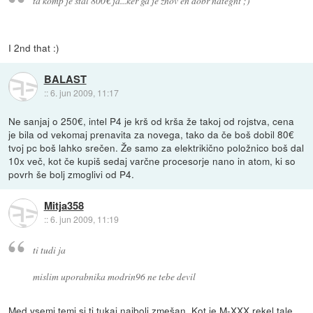
ta komp je stal 800€ ja...ker ga je znov en dobr nategnt ;)
I 2nd that :)
BALAST
::
6. jun 2009, 11:17
Ne sanjaj o 250€, intel P4 je krš od krša že takoj od rojstva, cena
je bila od vekomaj prenavita za novega, tako da če boš dobil 80€
tvoj pc boš lahko srečen. Že samo za elektrikično položnico boš dal
10x več, kot če kupiš sedaj varčne procesorje nano in atom, ki so
povrh še bolj zmoglivi od P4.
Mitja358
::
6. jun 2009, 11:19
ti tudi ja
mislim uporabnika modrin96 ne tebe devil
Med vsemi temi si ti tukaj najbolj zmešan. Kot je M-XXX rekel tale