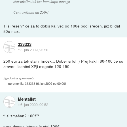
star mislim tak ker bom kupo novega
Cena znižana na 250€
Ti si resen? če za to dobiš kaj več od 100e bodi srečen. jaz bi dal
80e max.
333333
::
5. jun 2009, 23:56
250 eur za tak star mlinček... Dober si lol :) Prej kakih 80-100 če so
zraven licenčni XPji mogoče 120-150
Zgodovina sprememb…
spremenilo:
333333
(
6. jun 2009 ob 00:00
)
Mentalist
::
6. jun 2009, 09:52
ti si zmešan? 100€?
pred dvema letoma je stal 800€