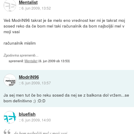
Mentalist
::
6. jun 2009, 13:52
Veš ModriN96 takrat je še melo eno vrednost ker mi je takrat moj
sosed reko da če bom mel taki računalnik da bom najboljši mel v
moji vasi
računalnik mislim
Zgodovina sprememb…
spremenil:
Mentalist
(
6. jun 2009 ob 13:53
)
ModriN96
::
6. jun 2009, 13:57
Ja sej men tut če bo reku sosed da nej se z balkona dol vržem...se
bom definitivno ;) :D:D
bluefish
::
6. jun 2009, 14:00
da bom najboljši mel v moji vasi