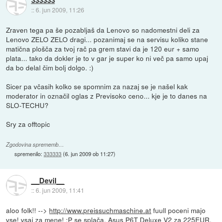
333333
::
6. jun 2009, 11:26
Zraven tega pa še pozabljaš da Lenovo so nadomestni deli za
Lenovo ZELO ZELO dragi... pozanimaj se na servisu koliko stane
matična plošča za tvoj rač pa grem stavi da je 120 eur + samo
plata... tako da dokler je to v gar je super ko ni več pa samo upaj
da bo delal čim bolj dolgo. :)
Sicer pa včasih kolko se spomnim za nazaj se je našel kak
moderator in označil oglas z Previsoko ceno... kje je to danes na
SLO-TECHU?
Sry za offtopic
Zgodovina sprememb…
spremenilo:
333333
(
6. jun 2009 ob 11:27
)
__Devil__
::
6. jun 2009, 11:41
aloo folk!! -->
http://www.preissuchmaschine.at
fuull poceni majo
vse! vsaj za mene! :P se splača, Asus P6T Deluxe V2 za 225EUR,