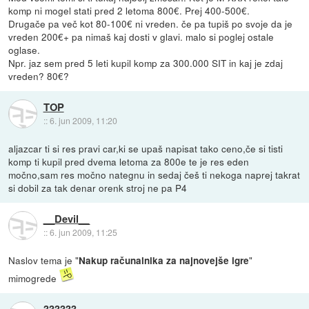
komp ni mogel stati pred 2 letoma 800€. Prej 400-500€.
Drugače pa več kot 80-100€ ni vreden. če pa tupiš po svoje da je
vreden 200€+ pa nimaš kaj dosti v glavi. malo si poglej ostale
oglase.
Npr. jaz sem pred 5 leti kupil komp za 300.000 SIT in kaj je zdaj
vreden? 80€?
TOP
::
6. jun 2009, 11:20
aljazcar ti si res pravi car,ki se upaš napisat tako ceno,če si tisti
komp ti kupil pred dvema letoma za 800e te je res eden
močno,sam res močno nategnu in sedaj češ ti nekoga naprej takrat
si dobil za tak denar orenk stroj ne pa P4
__Devil__
::
6. jun 2009, 11:25
Naslov tema je "
"
Nakup računalnika za najnovejše igre
mimogrede