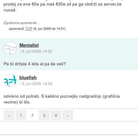
prodaj za ene 80e pa maš 830e ali pa ga obdrži za server,če
nucaš.
Zgodovina sprememb…
spremenil:
TOP
(
6. jun 2009 ob 14:51
)
Mentalist
::
6. jun 2009, 14:52
Pa bi držala 4 leta al pa še več?
bluefish
::
6. jun 2009, 14:54
odvisno od potreb. S kakšno poznejšo nadgradnjo (grafična
recimo) bi šlo.
2
«
1
3
4
»