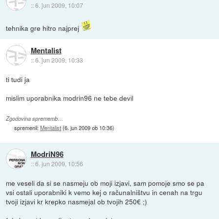
::
6. jun 2009, 10:07
tehnika gre hitro najprej
Mentalist
::
6. jun 2009, 10:33
ti tudi ja
mislim uporabnika modrin96 ne tebe devil
Zgodovina sprememb…
spremenil:
Mentalist
(
6. jun 2009 ob 10:36
)
ModriN96
::
6. jun 2009, 10:56
me veseli da si se nasmeju ob moji izjavi, sam pomoje smo se pa
vsi ostali uporabniki k vemo kej o računalništvu in cenah na trgu
tvoji izjavi kr krepko nasmejal ob tvojih 250€ ;)