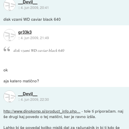
__Devil__
::
4. jun 2009, 20:41
disk vzami WD caviar black 640
gr33k3
::
4. jun 2009, 21:49
disk vzami WD caviar black 640
ok
aja katero matično?
__Devil__
::
4. jun 2009, 22:30
http://www.dinokomp.si/product_info.php...
- tole ti priporačam. naj
še drugi kaj povedo o tej matični, ker je ravno izšla.
Lahko bi še povedal koliko misliš dat za računalnik in bi ti kdo še