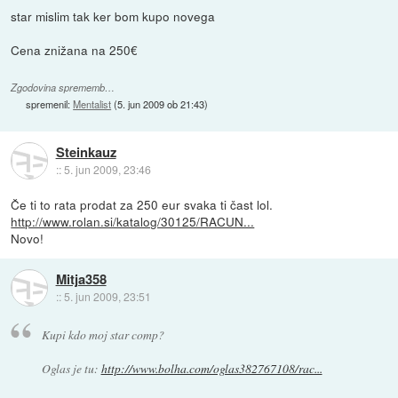
star mislim tak ker bom kupo novega
Cena znižana na 250€
Zgodovina sprememb…
spremenil:
Mentalist
(
5. jun 2009 ob 21:43
)
Steinkauz
::
5. jun 2009, 23:46
Če ti to rata prodat za 250 eur svaka ti čast lol.
http://www.rolan.si/katalog/30125/RACUN...
Novo!
Mitja358
::
5. jun 2009, 23:51
Kupi kdo moj star comp?
Oglas je tu:
http://www.bolha.com/oglas382767108/rac...