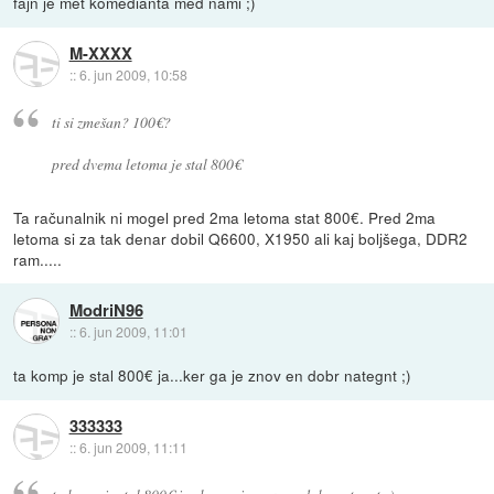
fajn je met komedianta med nami ;)
M-XXXX
::
6. jun 2009, 10:58
ti si zmešan? 100€?
pred dvema letoma je stal 800€
Ta računalnik ni mogel pred 2ma letoma stat 800€. Pred 2ma
letoma si za tak denar dobil Q6600, X1950 ali kaj boljšega, DDR2
ram.....
ModriN96
::
6. jun 2009, 11:01
ta komp je stal 800€ ja...ker ga je znov en dobr nategnt ;)
333333
::
6. jun 2009, 11:11